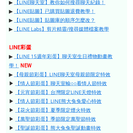
▶
【LINE聊天室】教你如何搜尋聊天紀錄！
▶
【LINE貼圖】已購買貼圖退費教學！
▶
【LINE貼圖】貼圖庫的順序怎麼改？
▶
【LINE Labs】剪片精靈/搜尋媒體檔案教學
LINE彩蛋
▶
【LINE 15週年彩蛋】聊天室生日禮物動畫教
NEW
學！
▶
【母親節彩蛋】LINE聊天室母親節限定特效
▶
【情人節彩蛋】聊天室輸○○看情人節特效
▶
【元宵節彩蛋】台灣限定LINE天燈特效
▶
【情人節彩蛋】LINE熊大兔兔愛心特效
▶
【花火節彩蛋】夏季限定煙火特效
▶
【萬聖節彩蛋】季節限定萬聖節特效
▶
【聖誕節彩蛋】熊大兔兔聖誕動畫特效