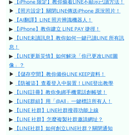
▶
【iPhone 限定】教你偷看LINE不顯示已讀方法！
▶
【照片設定】關閉LINE傳送iPhone 原況照片！
▶
【AI翻譯】LINE 照片辨識機器人！
▶
【iPhone】教你建立 LINE PAY 捷徑！
▶
【LINE未讀訊息】教你如何一鍵已讀LINE 所有訊
息！
▶
【LINE更新災情】如何解決「你已更改LINE圖
像」？
▶
【儲存空間】教你備份LINE KEEP資料！
▶
【防被盜】查看登入中裝置！LINE登出教學
▶
【LINE註冊】教你免綁手機電話創帳號！
▶
【LINE群組】用「@All」一鍵標註所有人！
▶
【LINE 社群】LINE社群搜尋功能上線
▶
【LINE 社群】怎麼複製社群邀請網址？
▶
【LINE社群】如何創立LINE社群？關閉通知