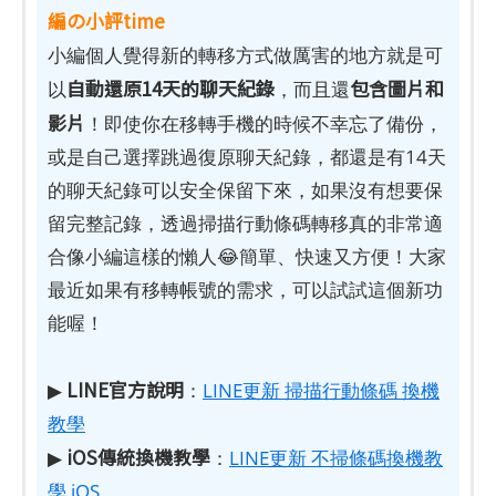
編の小評time
小編個人覺得新的轉移方式做厲害的地方就是可
自動還原14天的聊天紀錄
包含圖片和
以
，而且還
影片
！即使你在移轉手機的時候不幸忘了備份，
或是自己選擇跳過復原聊天紀錄，都還是有14天
的聊天紀錄可以安全保留下來，如果沒有想要保
留完整記錄，透過掃描行動條碼轉移真的非常適
合像小編這樣的懶人😂簡單、快速又方便！大家
最近如果有移轉帳號的需求，可以試試這個新功
能喔！
LINE官方說明
▶
：
LINE更新 掃描行動條碼 換機
教學
iOS傳統換機教學
▶
：
LINE更新 不掃條碼換機教
學 iOS