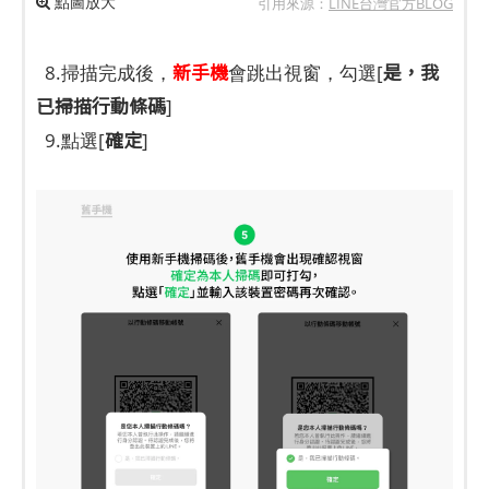
點圖放大
引用來源：
LINE台灣官方BLOG
新手機
是，我
8.掃描完成後，
會跳出視窗，勾選[
已掃描行動條碼
]
確定
9.點選[
]