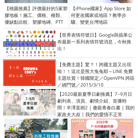
【桃園推薦】評價最好的5家塑
【iPhone國家】App Store 如
膠地板！施工、價格、種類、
何更改國家或地區？教學步
優缺點比較、塑膠地磚、PTT
驟、變更台灣地區
【世界表情符號日】Google與蘋果公
布最新一系列表情符號消息，今秋推
出！
【免費主題】驚？！跨國主題又出現
啦！！這次是熊大兔兔耶～LINE 免費
主題欣賞！韓國限定／OpenVPN 跨區
／綁門號／2015/3/10
【2020最新夏季日劇推薦】7~9月日
劇列表、演員、劇情介紹、首播時
間！半澤直樹2 | 傻親青春白書 | 我的
家政夫大叔 | 我們的愛情不正常