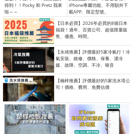
得到！！Pocky 和 Pretz 我來
iPhone專屬功能、不用額外下
啦～～
載APP、限定型號。
【日本必買】2026年必買的8個日本
福袋！過年、百貨公司、超值限量販
售、優惠、時間。
【永靖推薦】評價最好5家冷氣行！冷
氣安裝、維修、價格、保養、灌冷
媒、故障、空調、不冷、噪音
【楠梓推薦】評價最好的5家洗水塔公
司！價格、費用、免費估價