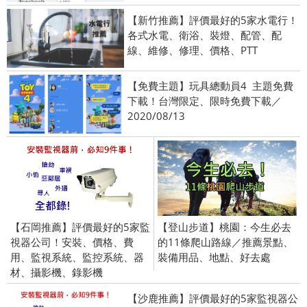
【新竹推薦】評價最好的5家水電行！
各式水電、衛浴、裝燈、配管、配
線、維修、修理、價格、PTT
【免費主題】玩具總動員4 主題免費
下載！台灣限定、限時免費下載／
2020/08/13
【石岡推薦】評價最好的5家監
【登山步道】桃園：今生必去
視器公司！安裝、價格、費
的11條爬山路線／推薦景點、
用、監視系統、監控系統、器
裝備用品、地點、好去處
材、攝影機、錄影機
【沙鹿推薦】評價最好的5家監視器公