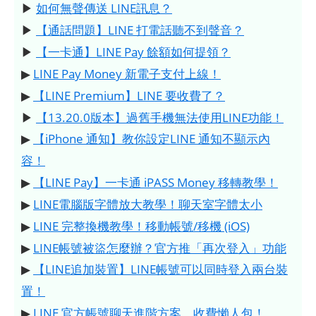
▶
如何無聲傳送 LINE訊息？
▶
【通話問題】LINE 打電話聽不到聲音？
▶
【一卡通】LINE Pay 餘額如何提領？
▶
LINE Pay Money 新電子支付上線！
▶
【LINE Premium】LINE 要收費了？
▶
【13.20.0版本】過舊手機無法使用LINE功能！
▶
【iPhone 通知】教你設定LINE 通知不顯示內
容！
▶
【LINE Pay】一卡通 iPASS Money 移轉教學！
▶
LINE電腦版字體放大教學！聊天室字體太小
▶
LINE 完整換機教學！移動帳號/移機 (iOS)
▶
LINE帳號被盜怎麼辦？官方推「再次登入」功能
▶
【LINE追加裝置】LINE帳號可以同時登入兩台裝
置！
▶
LINE 官方帳號聊天進階方案、收費懶人包！