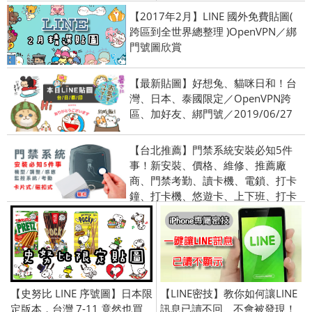
【2017年2月】LINE 國外免費貼圖(
跨區到全世界總整理 )OpenVPN／綁
門號圖欣賞
【最新貼圖】好想兔、貓咪日和！台
灣、日本、泰國限定／OpenVPN跨
區、加好友、綁門號／2019/06/27
【台北推薦】門禁系統安裝必知5件
事！新安裝、價格、維修、推薦廠
商、門禁考勤、讀卡機、電鎖、打卡
鐘、打卡機、悠遊卡、上下班、打卡
【史努比 LINE 序號圖】日本限
【LINE密技】教你如何讓LINE
定版本，台灣 7-11 竟然也買
訊息已讀不回、不會被發現！