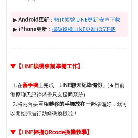
Android更新
▶
：
轉移帳號 LINE更新 安卓下載
iPhone更新
▶
：
掃碼換機 LINE更新 iOS下載
▼【LINE換機事前準備工作】
舊手機
LINE聊天紀錄備份
1.在
上完成「
」(★目前
復原聊天紀錄備份只支援同系統)
互相轉移的手機放在一起
2.將兩台要
準備好，就可
以開始掃描行動條碼換機啦！
▼【LINE掃描QRcode換機教學】