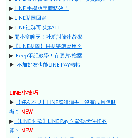
▶
LINE 手機版字體特效！
▶
LINE貼圖回顧
▶
LINE社群可以@ALL
▶
開小窗聊天！社群討論串教學
▶
【LINE貼圖】拼貼樂怎麼用？
▶
Keep筆記教學！存照片/檔案
▶
不加好友也能LINE PAY轉帳
LINE小技巧
▶
【好友不見】LINE群組消失、沒有成員怎麼
NEW
辦？
▶
【LINE 付款】LINE Pay 付款碼卡住打不
NEW
開？