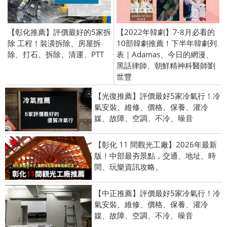
【彰化推薦】評價最好的5家拆
【2022年韓劇】7-8月必看的
除 工程！裝潢拆除、房屋拆
10部韓劇推薦！下半年韓劇列
除、打石、拆除、清運、PTT
表｜Adamas、今日的網漫、
黑話律師、朝鮮精神科醫師劉
世豐
【光復推薦】評價最好5家冷氣行！冷
氣安裝、維修、價格、保養、灌冷
媒、故障、空調、不冷、噪音
【彰化 11 間觀光工廠】2026年最新
版！中部最夯景點，交通、地址、時
間、玩樂資訊攻略。
【中正推薦】評價最好5家冷氣行！冷
氣安裝、維修、價格、保養、灌冷
媒、故障、空調、不冷、噪音