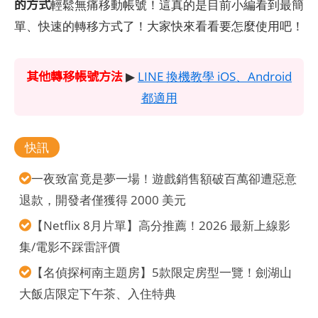
的方式
輕鬆無痛移動帳號！這真的是目前小編看到最簡
單、快速的轉移方式了！大家快來看看要怎麼使用吧！
其他轉移帳號方法
▶
LINE 換機教學 iOS、Android
都適用
快訊
一夜致富竟是夢一場！遊戲銷售額破百萬卻遭惡意
退款，開發者僅獲得 2000 美元
【Netflix 8月片單】高分推薦！2026 最新上線影
集/電影不踩雷評價
【名偵探柯南主題房】5款限定房型一覽！劍湖山
大飯店限定下午茶、入住特典