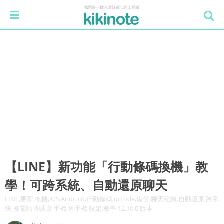
【LINE】新功能「行動條碼換機」教
學！可跨系統、自動還原聊天
LINE,更新,換機,iOS,Android,行動條碼,qrcode,備份,聊天紀錄,自動還原,跨系
統,換電話號碼,新手機,舊手機,設定,教學,12.10.0,版本