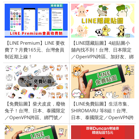
【LINE Premium】LINE 要收
【LINE隱藏貼圖】4組貼圖小
費了？月費165元、台灣會員
舖內找不到！台灣、日本限定
制近期上線！
／OpenVPN跨區、加好友、綁
門號／2025/05/28
【免費貼圖】柴犬皮皮，廢物
【LINE免費貼圖】生活市集、
兔子！台灣、日本、泰國限定
SHIROMARU 等8組！台灣、
／OpenVPN跨區、綁門號／
日本、泰國限定／OpenVPN跨
2021/4/13
區、加好友、綁門號／
2022/5/31