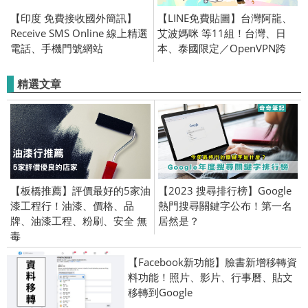
【印度 免費接收國外簡訊】
【LINE免費貼圖】台灣阿龍、
Receive SMS Online 線上精選
艾波媽咪 等11組！台灣、日
電話、手機門號網站
本、泰國限定／OpenVPN跨
區、加好友、綁門號／
2022/3/8
精選文章
【板橋推薦】評價最好的5家油
【2023 搜尋排行榜】Google
漆工程行！油漆、價格、品
熱門搜尋關鍵字公布！第一名
牌、油漆工程、粉刷、安全 無
居然是？
毒
【Facebook新功能】臉書新增移轉資
料功能！照片、影片、行事曆、貼文
移轉到Google