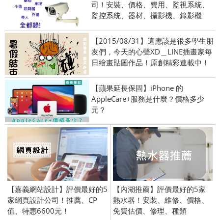
司！安裝、價格、費用、監視系統、
監控系統、器材、攝影機、錄影機
【2015/08/31】這應該是很多學生朋
友們，今天的心聲XD＿LINE插畫家每
日繪畫貼圖作品！原創精彩連載中！
【蘋果延長保固】iPhone 的
AppleCare+服務是什麼？價格多少
元？
【嘉義網站設計】評價最好的5
【內湖推薦】評價最好的5家
家網頁設計公司！推薦、CP
熱水器！安裝、維修、價格、
值、特惠6600元！
免費估價、修理、種類