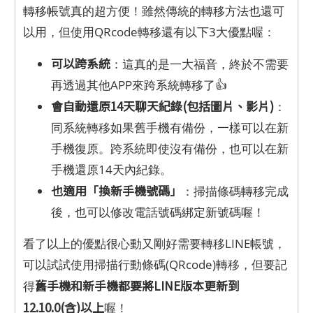
轉移帳號真的超方便！雖然傳統的轉移方法也還可
以用，但使用QRcode轉移還有以下3大優點喔：
可以跨系統
：這真的是一大福音，終於不需要
再透過其他APP來跨系統轉移了👍
會自動還原14天聊天紀錄(包括圖片、影片)
：
同系統轉移如果舊手機有備份，一樣可以在新
手機復原。跨系統即使沒有備份，也可以在新
手機還原14天內紀錄。
也適用「換新手機號碼」
：掃描條碼轉移完成
後，也可以修改電話號碼綁定新號碼喔！
看了以上的優點很心動又剛好需要轉移LINE帳號，
可以試試使用掃描行動條碼(QRcode)轉移，但要記
舊手機和新手機都要將LINE版本更新到
得
12.10.0(含)以上
喔！