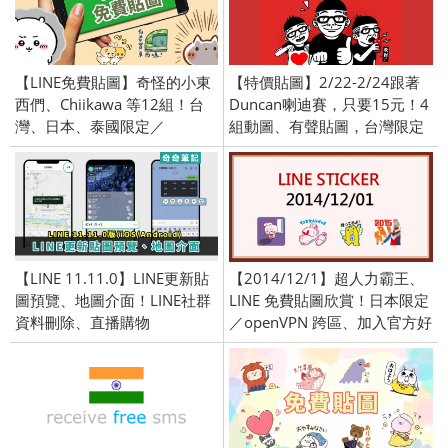
【LINE免費貼圖】奇怪的小東
【特價貼圖】2/22-2/24跟著
西們、Chiikawa 等12組！台
Duncan喇迪賽，只要15元！4
灣、日本、泰國限定／
組動圖、有聲貼圖，台灣限定
OpenVPN跨區、加好友、綁門
號／2022/9/27
【LINE 11.11.0】LINE更新貼
【2014/12/1】超人力霸王、
圖預覽、地圖介面！LINE社群
LINE 免費貼圖欣賞！日本限定
資料刪除、直播購物
／openVPN 跨區、加入官方好
友