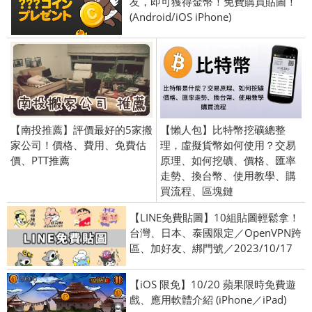
友，即可獲得金幣！免費購買貼圖！
(Android/iOS iPhone)
【南投推薦】評價最好的5家搬
【懶人包】比特幣挖礦總整
家公司！價格、費用、免費估
理，虛擬貨幣如何使用？交易
價、PTT推薦
原理、如何挖礦、價格、匯率
走勢、換台幣、使用教學、購
買流程、區塊鏈
【LINE免費貼圖】10組貼圖輕鬆拿！
台灣、日本、泰國限定／OpenVPN跨
區、加好友、綁門號／2023/10/17
【iOS 限免】10/20 蘋果限時免費遊
戲、應用軟體介紹 (iPhone／iPad)