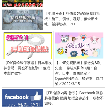
【中壢推薦】評價最好的5家塑膠地
板！施工、價格、種類、優缺點比
較、塑膠地磚、PTT
【DIY傳輸線保護器】日本網友
【LINE免費貼圖】懶散兔&啾
神發明，再也不怕斷掉！低成
先生、 哆啦A夢 等7組！台
本製作教學
灣、日本、泰國限定／
OpenVPN跨區、加好友、綁門
號／2022/3/15
【FB 儲存內容 教學】Facebook 讓你
將喜愛的 動態 地標全存起來一項都不
漏接。