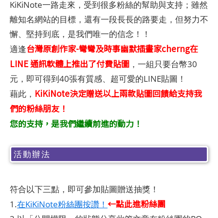
KiKiNote一路走來，受到很多粉絲的幫助與支持；雖然
離知名網站的目標，還有一段長長的路要走，但努力不
懈、堅持到底，是我們唯一的信念！！
台灣原創作家-彎彎及時事幽默插畫家cherng在
適逢
LINE 通訊軟體上推出了付費貼圖
，一組只要台幣30
元，即可得到40張有質感、超可愛的LINE貼圖！
KiKiNote決定贈送以上兩款貼圖回饋給支持我
藉此，
們的粉絲朋友！
您的支持，是我們繼續前進的動力！
活動辦法
符合以下三點，即可參加貼圖贈送抽獎！
←點此進粉絲團
1.
在KiKiNote粉絲團按讚！