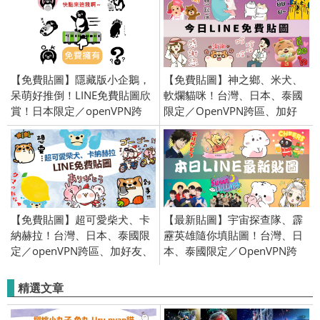
【免費貼圖】隱藏版小企鵝，
【免費貼圖】神之鄉、米犬、
呆萌好推倒！LINE免費貼圖欣
軟爛貓咪！台灣、日本、泰國
賞！日本限定／openVPN跨
限定／OpenVPN跨區、加好
區、加好友、綁電話／
友、綁門號／2021/8/17
2015/9/18
【免費貼圖】超可愛柴犬、卡
【最新貼圖】宇宙探查隊、霹
納赫拉！台灣、日本、泰國限
靂英雄隨你填貼圖！台灣、日
定／openVPN跨區、加好友、
本、泰國限定／OpenVPN跨
綁門號／2017/4/25
區、加好友、綁門號／
2019/12/12
精選文章