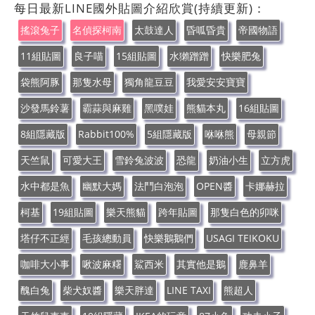
每日最新LINE國外貼圖介紹欣賞(持續更新)：
搖滾兔子
名偵探柯南
太鼓達人
昏呱昏貴
帝國物語
11組貼圖
良子喵
15組貼圖
水獺蹭蹭
快樂肥兔
袋熊阿豚
那隻水母
獨角龍豆豆
我愛安安寶寶
沙發馬鈴薯
霸蒜與麻雞
黑噗娃
熊貓本丸
16組貼圖
8組隱藏版
Rabbit100%
5組隱藏版
咻咻熊
母親節
天竺鼠
可愛大王
雪鈴兔波波
恐龍
奶油小生
立方虎
水中都是魚
幽默大媽
法鬥白泡泡
OPEN醬
卡娜赫拉
柯基
19組貼圖
樂天熊貓
跨年貼圖
那隻白色的卯咪
塔仔不正經
毛孩總動員
快樂鵝鵝們
USAGI TEIKOKU
咖啡大小事
啾波麻糬
鯊西米
其實他是鵝
鹿鼻羊
醜白兔
柴犬奴醬
樂天胖達
LINE TAXI
熊超人