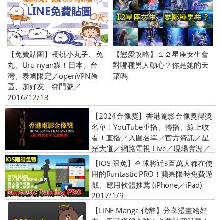
【免費貼圖】櫻桃小丸子、兔
【戀愛攻略】１２星座女生會
丸、Uru nyan貓！日本、台
對哪種男人動心？你是她的天
灣、泰國限定／openVPN跨
菜嗎
區、加好友、綁門號／
2016/12/13
【2024金像獎】香港電影金像獎得獎
名單！YouTube重播、轉播、線上收
看！直播／入圍名單／官方資訊／星
光大道／網路電視 Live／現場實況／
頒獎典禮／免費
【iOS 限免】全球將近8百萬人都在使
用的Runtastic PRO！蘋果限時免費遊
戲、應用軟體推薦 (iPhone／iPad)
2017/1/9
【LINE Manga 代幣】分享漫畫給好