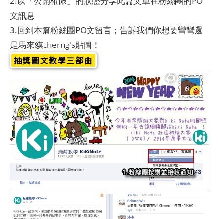
2.以「公開權限」的狀態分享此篇文章在粉絲團的PO
文訊息
3.回到本篇粉絲團PO文留言；告訴我們你想要彎彎還
是馬來貘cherng's貼圖！
抽獎圖文教學三部曲