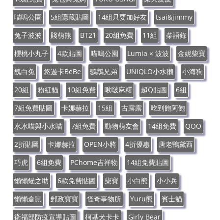
喵嗚公園
5組隱藏貼圖
14組只要加好友
tsai&jimmy
兔子波波
賤萌熊
BT21
20組免費
11組
柴語錄
櫻桃小丸子
4款貼圖
喵嗚公園
Lumia × 波波
金妮柴寶
醜白兔
悠遊卡BeBe
鸚鵡兄弟
UNIQLO小水獺
小海狗
20組
粉紅貓
10組免費
啾啵麻糬
超Q貼圖
6組
7組免費貼圖
卡娜赫拉
15組
古露露
吃到飽阿飽
水水喵與小水喵
7組免費
動物萌友會
14組免費
QOO
2折貼圖
卡娜赫拉
OPEN小將
4折優惠
唐老鴨黛西
巧虎
6組免費
PChome吉祥物
14組免費貼圖
懶懶貓之助
6款免費貼圖
柴寶
小白熊
小小兵
懶懶倉鼠
郵政寶寶
怪奇事物所
Yuru熊
賓士貓
衛福部防疫宣導貼圖
柯基犬卡卡
Girly Bear