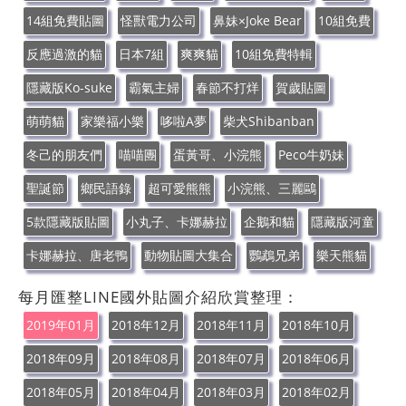
14組免費貼圖
怪獸電力公司
鼻妹×Joke Bear
10組免費
反應過激的貓
日本7組
爽爽貓
10組免費特輯
隱藏版Ko-suke
霸氣主婦
春節不打烊
賀歲貼圖
萌萌貓
家樂福小樂
哆啦A夢
柴犬Shibanban
冬己的朋友們
喵喵團
蛋黃哥、小浣熊
Peco牛奶妹
聖誕節
鄉民語錄
超可愛熊熊
小浣熊、三麗鷗
5款隱藏版貼圖
小丸子、卡娜赫拉
企鵝和貓
隱藏版河童
卡娜赫拉、唐老鴨
動物貼圖大集合
鸚鵡兄弟
樂天熊貓
每月匯整LINE國外貼圖介紹欣賞整理：
2019年01月
2018年12月
2018年11月
2018年10月
2018年09月
2018年08月
2018年07月
2018年06月
2018年05月
2018年04月
2018年03月
2018年02月