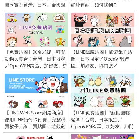
圖欣賞！台灣、日本、泰國限
網址連結，如何找到？
定／openVPN跨區／
(iOS/Android教學)
2016/8/25
【免費貼圖】米奇米妮、可愛
【LINE隱藏貼圖】搖滾兔子貼
動物大集合！台灣、日本限定
圖！日本限定／OpenVPN跨
／OpenVPN跨區、加好友、綁
區、加好友、綁門號／
門號／2019/05/14
2023/11/29
【LINE Web Store網路商店】
【LINE免費貼圖】7組貼圖輕
使用LINE預付卡付費，完整購
鬆拿！台灣、日本限定／
買教學／線上買貼圖／遊戲道
OpenVPN跨區、加好友、綁門
具免信用卡！(Android / iOS )
號／2026/1/20