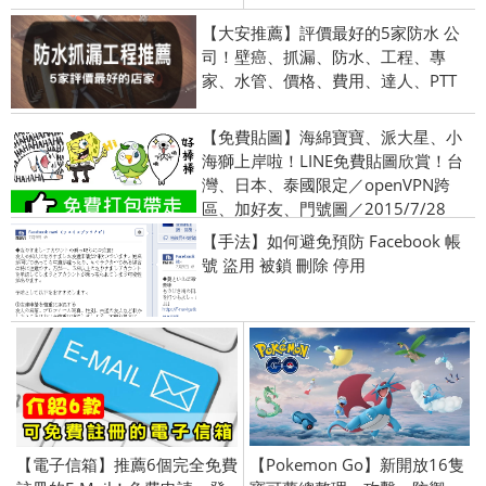
【大安推薦】評價最好的5家防水 公
司！壁癌、抓漏、防水、工程、專
家、水管、價格、費用、達人、PTT
【免費貼圖】海綿寶寶、派大星、小
海獅上岸啦！LINE免費貼圖欣賞！台
灣、日本、泰國限定／openVPN跨
區、加好友、門號圖／2015/7/28
【手法】如何避免預防 Facebook 帳
號 盜用 被鎖 刪除 停用
【電子信箱】推薦6個完全免費
【Pokemon Go】新開放16隻