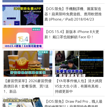
【iOS 限免】手機翻譯機、圖案製造
器！蘋果限時免費遊戲、應用軟體推
薦 (iPhone／iPad) 2018/04/23
【iOS 15.4】新版本 iPhone 8大更
新！ 戴口罩也能解鎖 Face ID！
【麥當勞菜單】2026麥當勞優
【YA哥事件懶人包】清大媽寶
惠價目表！套餐漲價、買1送
VS女大生小清，有圖有真相，
1、新品
持續更新中
【iOS 限免】Draw Pad Pro，職人最
愛的繪圖筆記！蘋果限時免費遊戲、