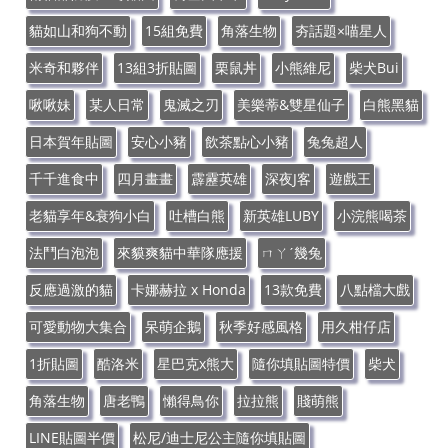
貓如山和狗不動
15組免費
角落生物
夯話題×喵星人
米奇和夥伴
13組3折貼圖
栗鼠丼
小熊維尼
柴犬Bui
啾啾妹
某人日常
鬼滅之刃
美樂蒂&雙星仙子
白熊黑貓
日本賀年貼圖
安心小豬
飲茶點心小豬
兔兔超人
千千進食中
四月畫畫
霹靂英雄
深夜J客
遊戲王
老貓享年&衰狗小白
吐槽白熊
新英雄LUBY
小浣熊喝茶
法鬥白泡泡
來貘爽貓中華隊應援
ㄇㄚˊ幾兔
反應過激的貓
卡娜赫拉 x Honda
13款免費
八點檔大戲
可愛動物大集合
呆萌企鵝
秋季好感風格
用久柑仔店
1折貼圖
酷洛米
星巴克x熊大
隨你填貼圖特價
柴犬
角落生物
唐老鴨
懶得鳥你
拉拉熊
賤萌熊
LINE貼圖半價
松尼/迪士尼公主隨你填貼圖