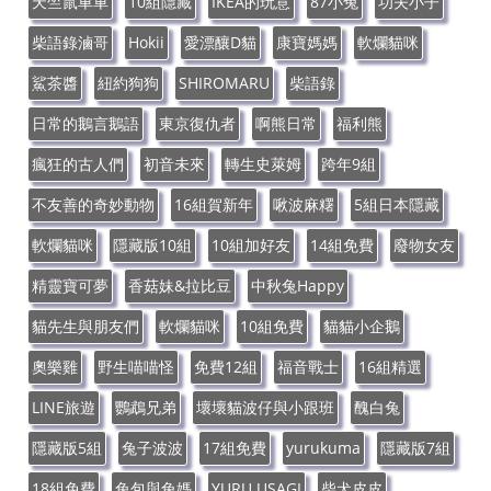
天竺鼠車車
10組隱藏
IKEA的玩意
87小兔
功夫小子
柴語錄滷哥
Hokii
愛漂釀D貓
康寶媽媽
軟爛貓咪
鯊茶醬
紐約狗狗
SHIROMARU
柴語錄
日常的鵝言鵝語
東京復仇者
啊熊日常
福利熊
瘋狂的古人們
初音未來
轉生史萊姆
跨年9組
不友善的奇妙動物
16組賀新年
啾波麻糬
5組日本隱藏
軟爛貓咪
隱藏版10組
10組加好友
14組免費
廢物女友
精靈寶可夢
香菇妹&拉比豆
中秋兔Happy
貓先生與朋友們
軟爛貓咪
10組免費
貓貓小企鵝
奧樂雞
野生喵喵怪
免費12組
福音戰士
16組精選
LINE旅遊
鸚鵡兄弟
壞壞貓波仔與小跟班
醜白兔
隱藏版5組
兔子波波
17組免費
yurukuma
隱藏版7組
18組免費
兔包與兔媽
YURU USAGI
柴犬皮皮