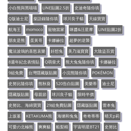
小白熊與黑喵喵
LINE貼圖2.5折
史迪奇隨你填
Q版迪士尼
柴語錄隨你填
球川良子貓
天線寶寶
航海王
momoco
寵物當家
咪醬&汪星摩
LINE貼圖2折
朋友是熊
蛋黃哥
卡娜赫拉
超夢的逆襲
魔法波鴿的喜怒哀樂
好想兔
美乃滋寶寶
大陰盜百貨
8週年紀念表情貼
Q萌柴犬
熊大兔兔隨你填
卡娜赫拉
9組免費
台灣隱藏版貼圖
小浣熊隨你填
POKÉMON
史努比隨你填
熊秋葵
520告白貼圖
美樂蒂
迪士尼
隱藏版貼圖
母親節
球川良子貓
限時半價
史努比、海綿寶寶
29組免費貼圖
隱藏版貼圖
蕾本兔
上坂堇
KETAKUMA熊
海獺和兔兔
奇奇蒂蒂
晴天p莉
可愛の北極熊
爽爽貓
船梨精
宇宙明星BT21
史努比