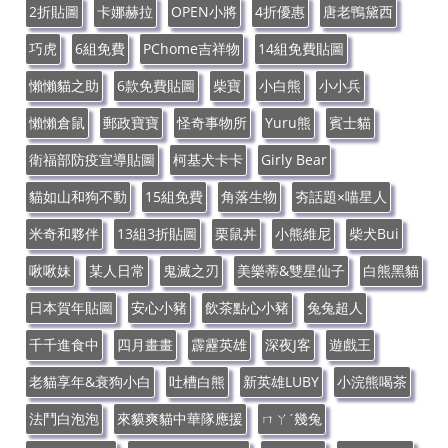
2折貼圖
卡娜赫拉
OPEN小將
4折優惠
唐老鴨黛西
巧虎
6組免費
PChome吉祥物
14組免費貼圖
懶懶貓之助
6款免費貼圖
柴寶
小白熊
小小兵
懶懶倉鼠
郵政寶寶
怪奇事物所
Yuru熊
賓士貓
衛福部防疫宣導貼圖
柯基犬卡卡
Girly Bear
貓如山和狗不動
15組免費
角落生物
夯話題×喵星人
米奇和夥伴
13組3折貼圖
栗鼠丼
小熊維尼
柴犬Bui
啾啾妹
某人日常
鬼滅之刃
美樂蒂&雙星仙子
白熊黑貓
日本賀年貼圖
安心小豬
飲茶點心小豬
兔兔超人
千千進食中
四月畫畫
霹靂英雄
深夜J客
遊戲王
老貓享年&衰狗小白
吐槽白熊
新英雄LUBY
小浣熊喝茶
法鬥白泡泡
來貘爽貓中華隊應援
ㄇㄚˊ幾兔