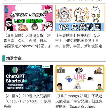
微風北車店、台中新光三越、
咖啡廳、商品
【最新貼圖】大陰盜百貨、當
【免費貼圖】黑桃A喜、Q麻
肯日常、兔丸！台灣、日本、
吉！LINE免費貼圖欣賞！日
泰國限定／openVPN跨區、加
本、台灣、泰國、新加坡限定
好友、綁門號／2017/5/18
／openVPN跨區、加好友、綁
門號／2016/8/9
精選文章
【AI 指令】219種中文咒語庫
【LINE manga 貼圖】 下載超
「ChatGPT Shortcut」！使用
人氣漫畫「宇宙兄弟」就送免
教學
費貼圖！Space Brothers