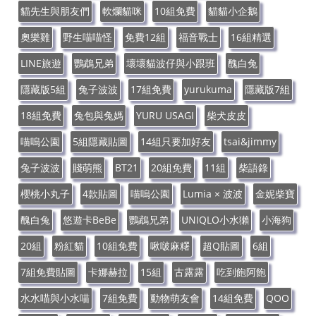
貓先生與朋友們
軟爛貓咪
10組免費
貓貓小企鵝
奧樂雞
野生喵喵怪
免費12組
福音戰士
16組精選
LINE旅遊
鸚鵡兄弟
壞壞貓波仔與小跟班
醜白兔
隱藏版5組
兔子波波
17組免費
yurukuma
隱藏版7組
18組免費
兔包與兔媽
YURU USAGI
柴犬皮皮
喵嗚公園
5組隱藏貼圖
14組只要加好友
tsai&jimmy
兔子波波
賤萌熊
BT21
20組免費
11組
柴語錄
櫻桃小丸子
4款貼圖
喵嗚公園
Lumia × 波波
金妮柴寶
醜白兔
悠遊卡BeBe
鸚鵡兄弟
UNIQLO小水獺
小海狗
20組
粉紅貓
10組免費
啾啵麻糬
超Q貼圖
6組
7組免費貼圖
卡娜赫拉
15組
古露露
吃到飽阿飽
水水喵與小水喵
7組免費
動物萌友會
14組免費
QOO