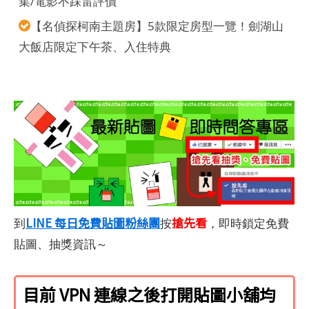
集/電影不踩雷評價
【名偵探柯南主題房】5款限定房型一覽！劍湖山
大飯店限定下午茶、入住特典
LINE 每日免費貼圖粉絲團
搶先看
到
按
，即時鎖定免費
貼圖、抽獎資訊～
目前 VPN 連線之後打開貼圖小舖均