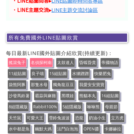
．LINE貼圖問答▸
LINE貼圖即時問答專區
．LINE主題交流▸
LINE主題交流討論區
所有免費國外LINE貼圖欣賞
每日最新LINE國外貼圖介紹欣賞(持續更新)：
搖滾兔子
名偵探柯南
太鼓達人
昏呱昏貴
帝國物語
11組貼圖
良子喵
15組貼圖
水獺蹭蹭
快樂肥兔
袋熊阿豚
那隻水母
獨角龍豆豆
我愛安安寶寶
沙發馬鈴薯
霸蒜與麻雞
黑噗娃
熊貓本丸
16組貼圖
8組隱藏版
Rabbit100%
5組隱藏版
咻咻熊
母親節
天竺鼠
可愛大王
雪鈴兔波波
恐龍
奶油小生
立方虎
水中都是魚
幽默大媽
法鬥白泡泡
OPEN醬
卡娜赫拉