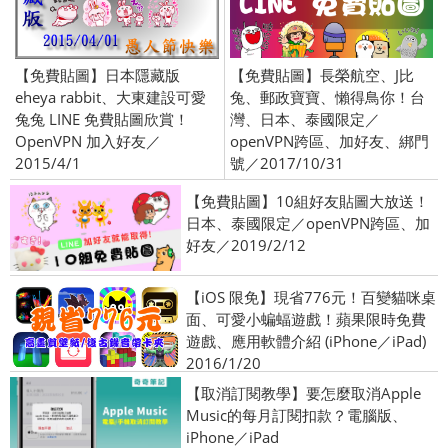
【免費貼圖】日本隱藏版
【免費貼圖】長榮航空、J比
eheya rabbit、大東建設可愛
兔、郵政寶寶、懶得鳥你！台
兔兔 LINE 免費貼圖欣賞！
灣、日本、泰國限定／
OpenVPN 加入好友／
openVPN跨區、加好友、綁門
2015/4/1
號／2017/10/31
【免費貼圖】10組好友貼圖大放送！
日本、泰國限定／openVPN跨區、加
好友／2019/2/12
【iOS 限免】現省776元！百變貓咪桌
面、可愛小蝙蝠遊戲！蘋果限時免費
遊戲、應用軟體介紹 (iPhone／iPad)
2016/1/20
【取消訂閱教學】要怎麼取消Apple
Music的每月訂閱扣款？電腦版、
iPhone／iPad