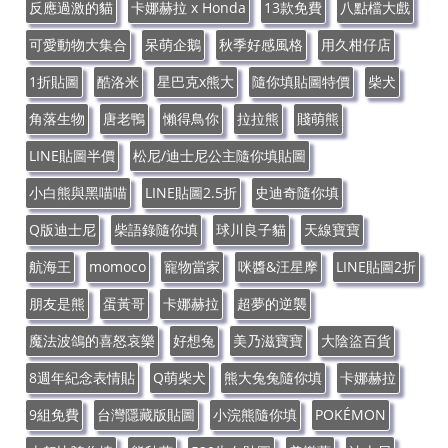
反應過激的貓
卡娜赫拉 x Honda
13款免費
八點檔大戲
可愛動物大集合
呆萌企鵝
秋季好感風格
用久柑仔店
1折貼圖
酷洛米
星巴克x熊大
隨你填貼圖特價
柴犬
角落生物
唐老鴨
懶得鳥你
拉拉熊
賤萌熊
LINE貼圖半價
松尼/迪士尼公主隨你填貼圖
小白熊與黑喵喵
LINE貼圖2.5折
史迪奇隨你填
Q版迪士尼
柴語錄隨你填
球川良子貓
天線寶寶
航海王
momoco
寵物當家
咪醬&汪星摩
LINE貼圖2折
朋友是熊
蛋黃哥
卡娜赫拉
超夢的逆襲
魔法波鴿的喜怒哀樂
好想兔
美乃滋寶寶
大陰盜百貨
8週年紀念表情貼
Q萌柴犬
熊大兔兔隨你填
卡娜赫拉
9組免費
台灣隱藏版貼圖
小浣熊隨你填
POKÉMON