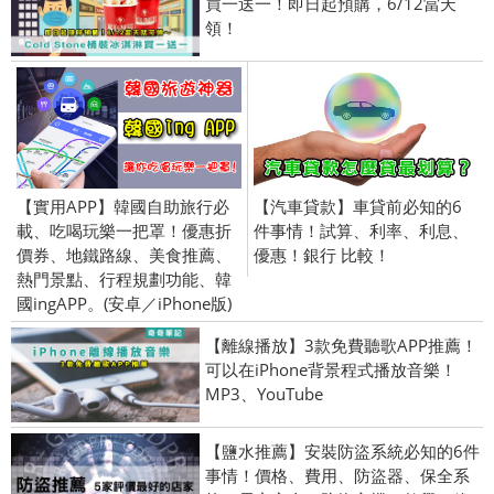
買一送一！即日起預購，6/12當天
領！
【實用APP】韓國自助旅行必
【汽車貸款】車貸前必知的6
載、吃喝玩樂一把罩！優惠折
件事情！試算、利率、利息、
價券、地鐵路線、美食推薦、
優惠！銀行 比較！
熱門景點、行程規劃功能、韓
國ingAPP。(安卓／iPhone版)
【離線播放】3款免費聽歌APP推薦！
可以在iPhone背景程式播放音樂！
MP3、YouTube
【鹽水推薦】安裝防盜系統必知的6件
事情！價格、費用、防盜器、保全系