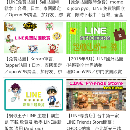
【LINE免費貼圖】5組貼圖輕
【原創貼圖限時免費】momo
鬆拿！台灣、日本、泰國限定
& joon pyo、LINE 免費貼圖欣
／OpenVPN跨區、加好友、綁
賞，限時下載中！台灣、全區
門號／2025/04/29
限定
【免費貼圖】Keroro軍曹、
【2015年8月】LINE國外貼圖
Rapper貼圖！日本、泰國限定
(跨區到全世界總整
／openVPN跨區、加好友、綁
理)OpenVPN／綁門號圖欣賞
門號／2018/07/27
【網球王子 LINE 主題】副主
【LINE專賣店】台中第一家
題 下載 欣賞及 教學 LINE最新
LINE Friends Store開幕！
版本 適用 (Android)
CHOCO的家、台北新光三越、