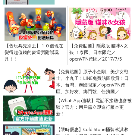
【舊玩具先別丟】１０個現在
【免費貼圖】隱藏版 貓咪&女
變得超值錢的麥當勞附贈玩
孩 ！泰國、日本限定／
具！！
openVPN跨區／2017/7/5
【免費貼圖】原子小金剛、美少女戰
士、小丸子！LINE免費貼圖欣賞！日
本、台灣、泰國限定／openVPN跨
區、加好友、綁門號、任務圖／
2015/12/22
【WhatsApp遭駭】電話不接聽也會被
駭？官方：用戶需立即進行版本更
新！
【限時優惠】Cold Stone桶裝冰淇淋