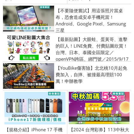
【不要隨便嘗試】用這張照片當桌
布，恐會造成安卓手機死當！
Android、Google Pixel、Samsung
三星
【最新貼圖】大眼蛙、蛋黃哥、進擊
的巨人！LINE免費、付費貼圖欣賞！
台灣、日本、泰國全區限定／
openVPN跨區、綁門號／2015/9/17
【YouBike傷害險】北北桃10月起免
費加入，自摔、被撞最高理賠100
萬！申辦教學
【規格介紹】iPhone 17 手機
【2024 台灣彩券】113中秋大