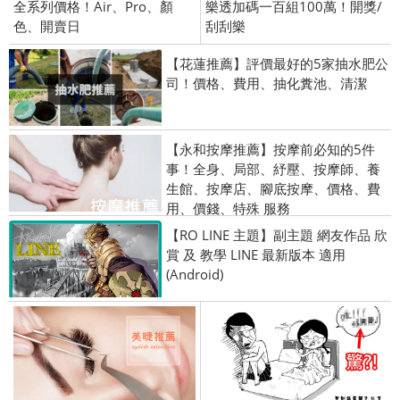
全系列價格！Air、Pro、顏
樂透加碼一百組100萬！開獎/
色、開賣日
刮刮樂
【花蓮推薦】評價最好的5家抽水肥公
司！價格、費用、抽化糞池、清潔
【永和按摩推薦】按摩前必知的5件
事！全身、局部、紓壓、按摩師、養
生館、按摩店、腳底按摩、價格、費
用、價錢、特殊 服務
【RO LINE 主題】副主題 網友作品 欣
賞 及 教學 LINE 最新版本 適用
(Android)