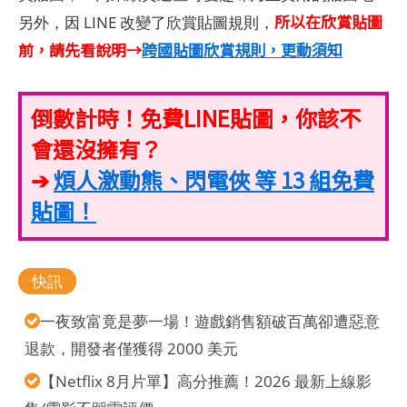
所以在欣賞貼圖
另外，因 LINE 改變了欣賞貼圖規則，
前，請先看說明→
跨國貼圖欣賞規則，更動須知
倒數計時！免費LINE貼圖，你該不
會還沒擁有？
➔
煩人激動熊、閃電俠 等 13 組免費
貼圖！
快訊
一夜致富竟是夢一場！遊戲銷售額破百萬卻遭惡意
退款，開發者僅獲得 2000 美元
【Netflix 8月片單】高分推薦！2026 最新上線影