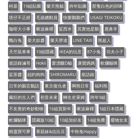
柯基
19組貼圖
樂天熊貓
跨年貼圖
那隻白色的卯咪
塔仔不正經
毛孩總動員
快樂鵝鵝們
USAGI TEIKOKU
咖啡大小事
啾波麻糬
鯊西米
其實他是鵝
鹿鼻羊
醜白兔
柴犬奴醬
樂天胖達
LINE TAXI
熊超人
天竺鼠車車
10組隱藏
IKEA的玩意
87小兔
功夫小子
柴語錄滷哥
Hokii
愛漂釀D貓
康寶媽媽
軟爛貓咪
鯊茶醬
紐約狗狗
SHIROMARU
柴語錄
日常的鵝言鵝語
東京復仇者
啊熊日常
福利熊
瘋狂的古人們
初音未來
轉生史萊姆
跨年9組
不友善的奇妙動物
16組賀新年
啾波麻糬
5組日本隱藏
軟爛貓咪
隱藏版10組
10組加好友
14組免費
廢物女友
精靈寶可夢
香菇妹&拉比豆
中秋兔Happy