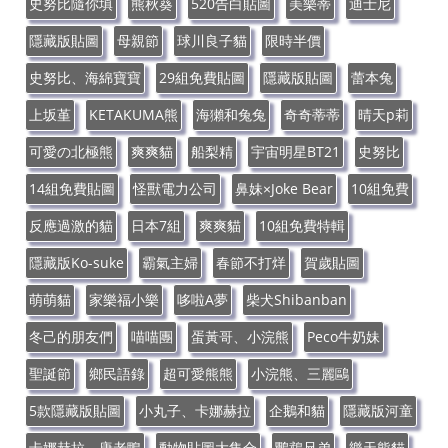
史努比隨你填
熊秋葵
520告白貼圖
美樂蒂
迪士尼
隱藏版貼圖
母親節
球川良子貓
限時半價
史努比、海綿寶寶
29組免費貼圖
隱藏版貼圖
蕾本兔
上坂堇
KETAKUMA熊
海獺和兔兔
奇奇蒂蒂
晴天p莉
可愛の北極熊
爽爽貓
船梨精
宇宙明星BT21
史努比
14組免費貼圖
怪獸電力公司
鼻妹×Joke Bear
10組免費
反應過激的貓
日本7組
爽爽貓
10組免費特輯
隱藏版Ko-suke
霸氣主婦
春節不打烊
賀歲貼圖
萌萌貓
家樂福小樂
哆啦A夢
柴犬Shibanban
冬己的朋友們
喵喵團
蛋黃哥、小浣熊
Peco牛奶妹
聖誕節
鄉民語錄
超可愛熊熊
小浣熊、三麗鷗
5款隱藏版貼圖
小丸子、卡娜赫拉
企鵝和貓
隱藏版河童
卡娜赫拉、唐老鴨
動物貼圖大集合
鸚鵡兄弟
樂天熊貓