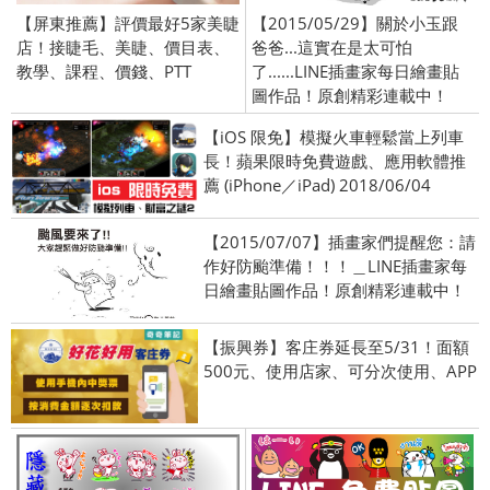
【屏東推薦】評價最好5家美睫
【2015/05/29】關於小玉跟
店！接睫毛、美睫、價目表、
爸爸...這實在是太可怕
教學、課程、價錢、PTT
了......LINE插畫家每日繪畫貼
圖作品！原創精彩連載中！
【iOS 限免】模擬火車輕鬆當上列車
長！蘋果限時免費遊戲、應用軟體推
薦 (iPhone／iPad) 2018/06/04
【2015/07/07】插畫家們提醒您：請
作好防颱準備！！！＿LINE插畫家每
日繪畫貼圖作品！原創精彩連載中！
【振興券】客庄券延長至5/31！面額
500元、使用店家、可分次使用、APP