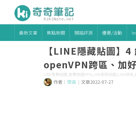
最新文章
焦點新聞
開箱評測
優惠/活動
I
【LINE隱藏貼圖】
openVPN跨區、加好友
LINE免費貼圖,免費跨國VPN,LINE動態貼圖,LINE跨
作者：
傑森
|
文章2022-07-27