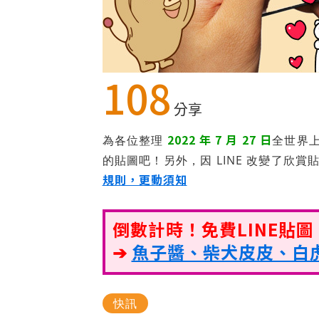
108
分享
2022 年 7 月 27 日
為各位整理
全世界
的貼圖吧！另外，因 LINE 改變了欣賞
規則，更動須知
倒數計時！免費LINE貼
➔
魚子醬、柴犬皮皮、白虎
快訊