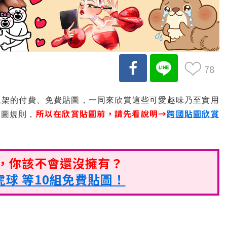
78
上架的付費、免費貼圖，一同來欣賞這些可愛趣味乃至實用
所以在欣賞貼圖前，請先看說明→
跨國貼圖欣賞
貼圖規則，
圖，你該不會還沒擁有？
球 等10組免費貼圖！