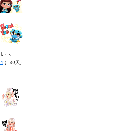
ckers
24
(180天)