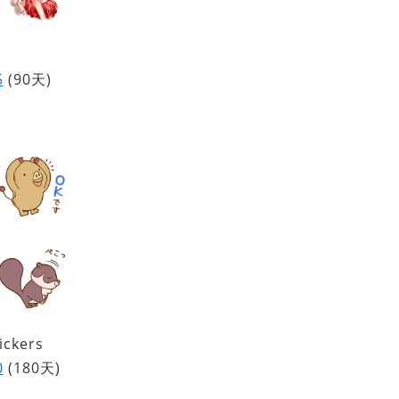
5
(90天)
ickers
0
(180天)