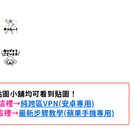
開貼圖小舖均可看到貼圖！
這裡→
純跨區VPN(安卓專用)
這裡→
最新步驟教學(蘋果手機專用)