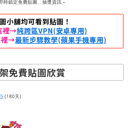
即時鎖定免費貼圖、抽獎資訊～
開貼圖小舖均可看到貼圖！
這裡→
純跨區VPN(安卓專用)
這裡→
最新步驟教學(蘋果手機專用)
架免費貼圖欣賞
35
(180天)