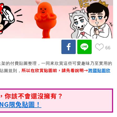
66
上架的付費貼圖整理，一同來欣賞這些可愛趣味乃至實用的
所以在欣賞貼圖前，請先看說明→
跨國貼圖欣
賞貼圖規則，
圖，你該不會還沒擁有？
ONG限免貼圖！