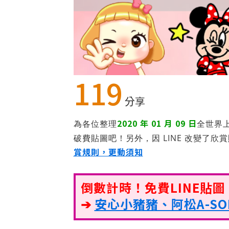
119
分享
2020 年 01 月 09 日
為各位整理
全世界
破費貼圖吧！另外，因 LINE 改變了欣
賞規則，更動須知
倒數計時！免費LINE貼
➔
安心小豬豬、阿松A-S