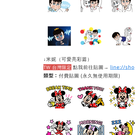
↓米妮（可愛亮彩篇）
點我前往貼圖→
line://sh
TW 台灣限定
類型：
付費貼圖
(永久無使用期限)