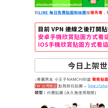
LINE 每日免費貼圖粉絲團
搶先看
到
按
，
目前 VPN 連線之後打
安卓手機欣賞貼圖方式看
iOS手機欣賞貼圖方式看
今日上架世
動態貼
↓專屬男友 小王子NAMCHIBI篇
點我前往貼圖→
line://sh
TW 台灣限定
類型：
付費貼圖
(永久無使用期限)