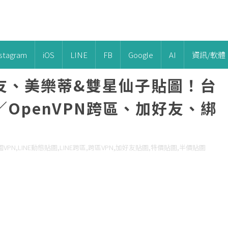
nstagram
iOS
LINE
FB
Google
AI
資訊/軟體
友、美樂蒂&雙星仙子貼圖！台
OpenVPN跨區、加好友、綁
國VPN,LINE動態貼圖,LINE跨區,跨區VPN,加好友貼圖,特價貼圖,半價貼圖