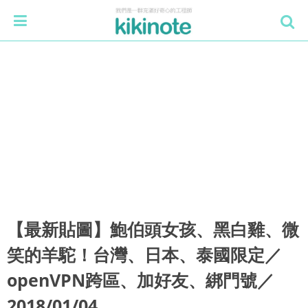
【最新貼圖】鮑伯頭女孩、黑白雞、微
笑的羊駝！台灣、日本、泰國限定／
openVPN跨區、加好友、綁門號／
2018/01/04