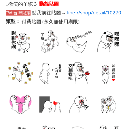
動態貼圖
↓微笑的羊駝 3
點我前往貼圖→
line://shop/detail/10270
TW 台灣限定
類型：
付費貼圖
(永久無使用期限)