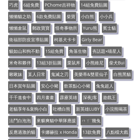
巧虎
6組免費
PChome吉祥物
14組免費貼圖
懶懶貓之助
6款免費貼圖
柴寶
小白熊
小小兵
懶懶倉鼠
郵政寶寶
怪奇事物所
Yuru熊
賓士貓
衛福部防疫宣導貼圖
柯基犬卡卡
Girly Bear
貓如山和狗不動
15組免費
角落生物
夯話題×喵星人
米奇和夥伴
13組3折貼圖
栗鼠丼
小熊維尼
柴犬Bui
啾啾妹
某人日常
鬼滅之刃
美樂蒂&雙星仙子
白熊黑貓
日本賀年貼圖
安心小豬
飲茶點心小豬
兔兔超人
千千進食中
四月畫畫
霹靂英雄
深夜J客
遊戲王
老貓享年&衰狗小白
吐槽白熊
新英雄LUBY
小浣熊喝茶
法鬥白泡泡
來貘爽貓中華隊應援
ㄇㄚˊ幾兔
反應過激的貓
卡娜赫拉 x Honda
13款免費
八點檔大戲