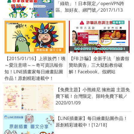
「綠助」！日本限定／openVPN跨
區、加好友、綁門號／2017/1/13
【2015/01/16】上班族們！咦
【FB 詐騙】全新手法「臉書假
～愛注意唷～～奇可資訊報你
贊助廣告」三大疑點教你破
知！LINE插畫家每日繪畫貼圖
解！Facebook、假網站
作品！原創精彩連載中！
【免費主題】小熊維尼 擁抱篇 主題免
費下載！台灣限定、限時免費下載／
2020/01/09
【LINE插畫家】每日繪畫貼圖作品！
原創精彩連載中！[12/18]