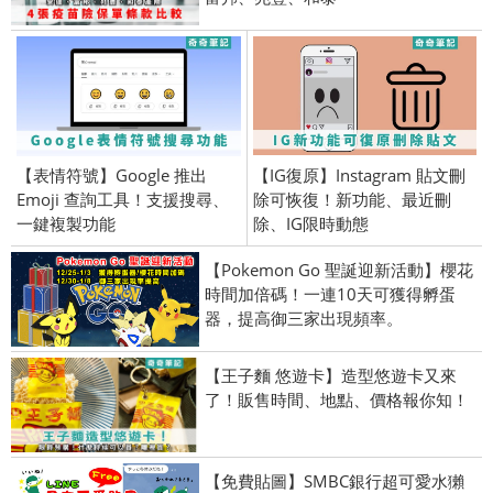
【表情符號】Google 推出
【IG復原】Instagram 貼文刪
Emoji 查詢工具！支援搜尋、
除可恢復！新功能、最近刪
一鍵複製功能
除、IG限時動態
【Pokemon Go 聖誕迎新活動】櫻花
時間加倍碼！一連10天可獲得孵蛋
器，提高御三家出現頻率。
【王子麵 悠遊卡】造型悠遊卡又來
了！販售時間、地點、價格報你知！
【免費貼圖】SMBC銀行超可愛水獺