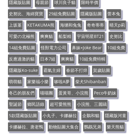
隱藏版貼圖
母親節
球川良子貓
限時半價
史努比、海綿寶寶
29組免費貼圖
隱藏版貼圖
蕾本兔
上坂堇
KETAKUMA熊
海獺和兔兔
奇奇蒂蒂
晴天p莉
可愛の北極熊
爽爽貓
船梨精
宇宙明星BT21
史努比
14組免費貼圖
怪獸電力公司
鼻妹×Joke Bear
10組免費
反應過激的貓
日本7組
爽爽貓
10組免費特輯
隱藏版Ko-suke
霸氣主婦
春節不打烊
賀歲貼圖
萌萌貓
家樂福小樂
哆啦A夢
柴犬Shibanban
冬己的朋友們
喵喵團
蛋黃哥、小浣熊
Peco牛奶妹
聖誕節
鄉民語錄
超可愛熊熊
小浣熊、三麗鷗
5款隱藏版貼圖
小丸子、卡娜赫拉
企鵝和貓
隱藏版河童
卡娜赫拉、唐老鴨
動物貼圖大集合
鸚鵡兄弟
樂天熊貓