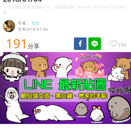
LINE免費貼圖,免費跨國VPN,LINE動態貼圖, LINE跨區, 跨區VPN, 加好友貼
圖
作者：
傑森
文章2018-01-04
191
159
分享