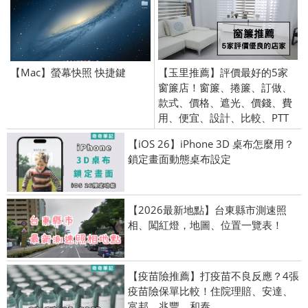
【Mac】螢幕快照 快捷鍵
【玉里推薦】評價最好的5家
窗簾店！窗簾、捲簾、訂做、
款式、價格、遮光、價錢、費
用、便宜、設計、比較、PTT
【iOS 26】iPhone 3D 桌布怎麼用？
鎖定畫面動態桌布設定
【2026最新地點】台東縣市測速照
相、闖紅燈，地圖、位置一覽表！
【疫苗險推薦】打疫苗不良反應？4張
疫苗險保單比較！住院理賠、安達、
富邦、兆豐、和泰