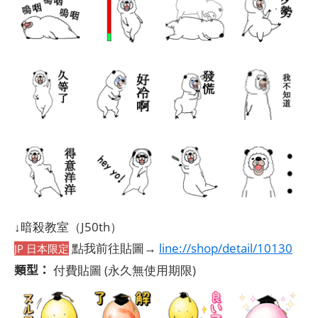
↓暗殺教室（J50th）
點我前往貼圖→
line://shop/detail/10130
JP 日本限定
類型：
付費貼圖
(永久無使用期限)