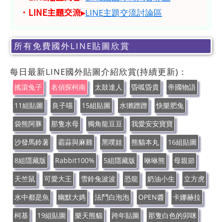
．LINE主題交流▸
LINE主題交流討論區
所有免費國外LINE貼圖欣賞
每日最新LINE國外貼圖介紹欣賞(持續更新)：
搖滾兔子
名偵探柯南
太鼓達人
昏呱昏貴
帝國物語
11組貼圖
良子喵
15組貼圖
水獺蹭蹭
快樂肥兔
袋熊阿豚
那隻水母
獨角龍豆豆
我愛安安寶寶
沙發馬鈴薯
霸蒜與麻雞
黑噗娃
熊貓本丸
16組貼圖
8組隱藏版
Rabbit100%
5組隱藏版
咻咻熊
母親節
天竺鼠
可愛大王
雪鈴兔波波
恐龍
奶油小生
立方虎
水中都是魚
幽默大媽
法鬥白泡泡
OPEN醬
卡娜赫拉
柯基
19組貼圖
樂天熊貓
跨年貼圖
那隻白色的卯咪