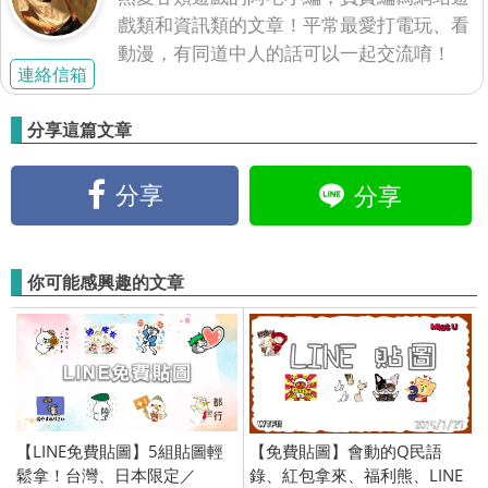
戲類和資訊類的文章！平常最愛打電玩、看
動漫，有同道中人的話可以一起交流唷！
連絡信箱
分享這篇文章
分享
分享
你可能感興趣的文章
【LINE免費貼圖】5組貼圖輕
【免費貼圖】會動的Q民語
鬆拿！台灣、日本限定／
錄、紅包拿來、福利熊、LINE