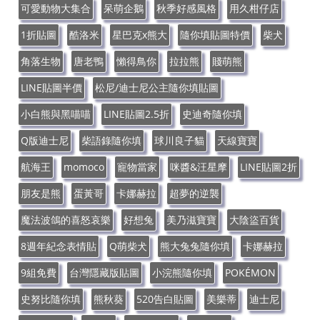
可愛動物大集合
呆萌企鵝
秋季好感風格
用久柑仔店
1折貼圖
酷洛米
星巴克x熊大
隨你填貼圖特價
柴犬
角落生物
唐老鴨
懶得鳥你
拉拉熊
賤萌熊
LINE貼圖半價
松尼/迪士尼公主隨你填貼圖
小白熊與黑喵喵
LINE貼圖2.5折
史迪奇隨你填
Q版迪士尼
柴語錄隨你填
球川良子貓
天線寶寶
航海王
momoco
寵物當家
咪醬&汪星摩
LINE貼圖2折
朋友是熊
蛋黃哥
卡娜赫拉
超夢的逆襲
魔法波鴿的喜怒哀樂
好想兔
美乃滋寶寶
大陰盜百貨
8週年紀念表情貼
Q萌柴犬
熊大兔兔隨你填
卡娜赫拉
9組免費
台灣隱藏版貼圖
小浣熊隨你填
POKÉMON
史努比隨你填
熊秋葵
520告白貼圖
美樂蒂
迪士尼