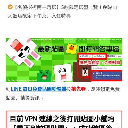
【名偵探柯南主題房】5款限定房型一覽！劍湖山
大飯店限定下午茶、入住特典
LINE 每日免費貼圖粉絲團
搶先看
到
按
，即時鎖定免費
貼圖、抽獎資訊～
目前 VPN 連線之後打開貼圖小舖均