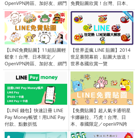
OpenVPN跨區、加好友、綁門
免費貼圖欣賞！台灣、日本、
號／2025/6/24
泰國限定／openVPN 跨區、加
官方好友／2015/1/27
【LINE免費貼圖】11組貼圖輕
【世界盃瘋 LINE 貼圖】2014
鬆拿！台灣、日本限定／
世足賽開幕前，貼圖大放送！
OpenVPN跨區、加好友、綁門
世界各國欣賞一覽
號／2025/5/20
【LINE 錢包】快速註冊 LINE
【免費貼圖】超人氣卡通明星
Pay Money帳號！用LINE Pay
卡娜赫拉、巧虎！台灣、日
付款、點數折抵
本、泰國限定／openVPN跨
區、加好友、綁門號／
2018/06/05