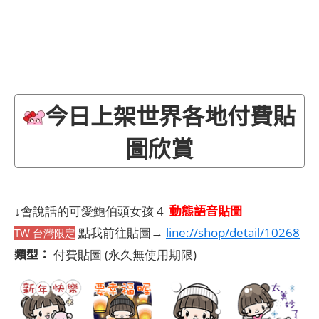
今日上架世界各地付費貼
圖欣賞
動態語音貼圖
↓會說話的可愛鮑伯頭女孩 4
點我前往貼圖→
line://shop/detail/10268
TW 台灣限定
類型：
付費貼圖
(永久無使用期限)