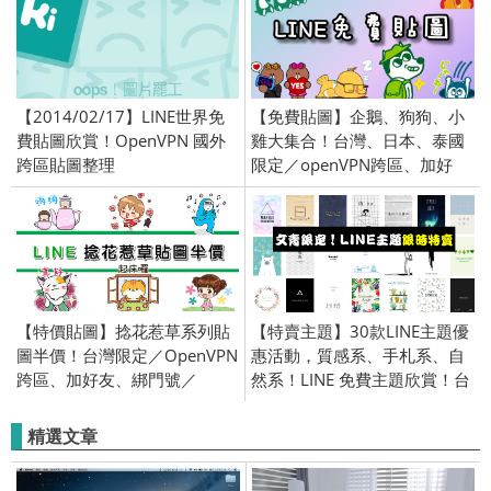
【2014/02/17】LINE世界免
【免費貼圖】企鵝、狗狗、小
費貼圖欣賞！OpenVPN 國外
雞大集合！台灣、日本、泰國
跨區貼圖整理
限定／openVPN跨區、加好
友、綁門號／2017/2/21
【特價貼圖】捻花惹草系列貼
【特賣主題】30款LINE主題優
圖半價！台灣限定／OpenVPN
惠活動，質感系、手札系、自
跨區、加好友、綁門號／
然系！LINE 免費主題欣賞！台
2020/3/20
灣限定／OpenVPN 跨區／
2018/05/09
精選文章