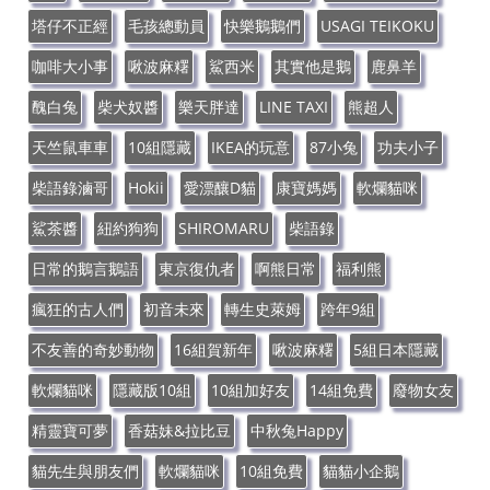
塔仔不正經
毛孩總動員
快樂鵝鵝們
USAGI TEIKOKU
咖啡大小事
啾波麻糬
鯊西米
其實他是鵝
鹿鼻羊
醜白兔
柴犬奴醬
樂天胖達
LINE TAXI
熊超人
天竺鼠車車
10組隱藏
IKEA的玩意
87小兔
功夫小子
柴語錄滷哥
Hokii
愛漂釀D貓
康寶媽媽
軟爛貓咪
鯊茶醬
紐約狗狗
SHIROMARU
柴語錄
日常的鵝言鵝語
東京復仇者
啊熊日常
福利熊
瘋狂的古人們
初音未來
轉生史萊姆
跨年9組
不友善的奇妙動物
16組賀新年
啾波麻糬
5組日本隱藏
軟爛貓咪
隱藏版10組
10組加好友
14組免費
廢物女友
精靈寶可夢
香菇妹&拉比豆
中秋兔Happy
貓先生與朋友們
軟爛貓咪
10組免費
貓貓小企鵝