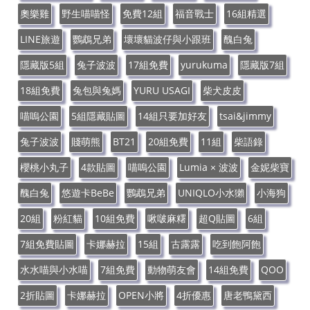
奧樂雞
野生喵喵怪
免費12組
福音戰士
16組精選
LINE旅遊
鸚鵡兄弟
壞壞貓波仔與小跟班
醜白兔
隱藏版5組
兔子波波
17組免費
yurukuma
隱藏版7組
18組免費
兔包與兔媽
YURU USAGI
柴犬皮皮
喵嗚公園
5組隱藏貼圖
14組只要加好友
tsai&jimmy
兔子波波
賤萌熊
BT21
20組免費
11組
柴語錄
櫻桃小丸子
4款貼圖
喵嗚公園
Lumia × 波波
金妮柴寶
醜白兔
悠遊卡BeBe
鸚鵡兄弟
UNIQLO小水獺
小海狗
20組
粉紅貓
10組免費
啾啵麻糬
超Q貼圖
6組
7組免費貼圖
卡娜赫拉
15組
古露露
吃到飽阿飽
水水喵與小水喵
7組免費
動物萌友會
14組免費
QOO
2折貼圖
卡娜赫拉
OPEN小將
4折優惠
唐老鴨黛西