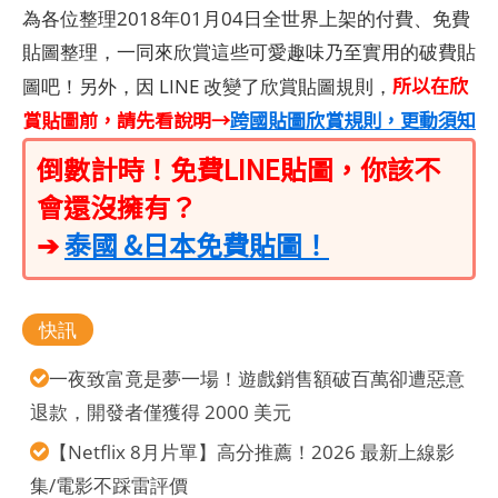
為各位整理2018年01月04日全世界上架的付費、免費
貼圖整理，一同來欣賞這些可愛趣味乃至實用的破費貼
所以在欣
圖吧！另外，因 LINE 改變了欣賞貼圖規則，
賞貼圖前，請先看說明→
跨國貼圖欣賞規則，更動須知
倒數計時！免費LINE貼圖，你該不
會還沒擁有？
➔
泰國 &日本免費貼圖！
快訊
一夜致富竟是夢一場！遊戲銷售額破百萬卻遭惡意
退款，開發者僅獲得 2000 美元
【Netflix 8月片單】高分推薦！2026 最新上線影
集/電影不踩雷評價