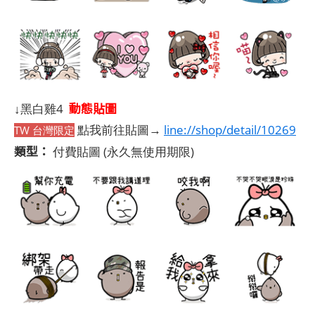
動態貼圖
↓黑白雞4
點我前往貼圖→
line://shop/detail/10269
TW 台灣限定
類型：
付費貼圖
(永久無使用期限)