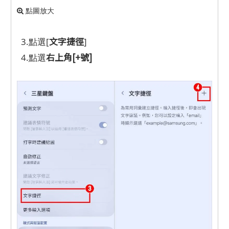
點圖放大
文字捷徑
3.點選[
]
右上角[+號]
4.點選