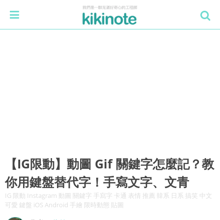
【IG限動】動圖 Gif 關鍵字怎麼記？教
你用鍵盤替代字！手寫文字、文青
IG 限動 Instagram 動圖 關鍵字 手寫字 卡通 表情 推薦 韓系 日系 搞笑 中文
可愛 鍵盤 iOS Android 手繪 限時動態 貼圖