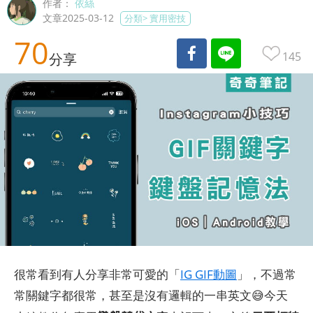
作者：
依絲
文章2025-03-12
分類>
實用密技
70
145
分享
很常看到有人分享非常可愛的「
IG GIF動圖
」，不過常
常關鍵字都很常，甚至是沒有邏輯的一串英文😅今天