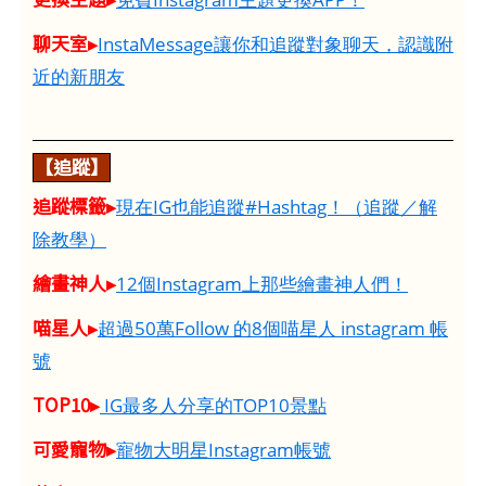
聊天室▸
InstaMessage讓你和追蹤對象聊天，認識附
近的新朋友
【追蹤】
追蹤標籤▸
現在IG也能追蹤#Hashtag！（追蹤／解
除教學）
繪畫神人▸
12個Instagram上那些繪畫神人們！
喵星人▸
超過50萬Follow 的8個喵星人 instagram 帳
號
TOP10▸
IG最多人分享的TOP10景點
可愛寵物▸
寵物大明星Instagram帳號