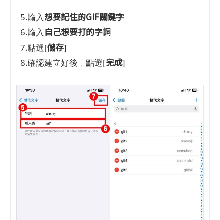
想要記住的GIF關鍵字
5.輸入
自己想要打的字詞
6.輸入
儲存
7.點選[
]
完成
8.確認建立好後，點選[
]