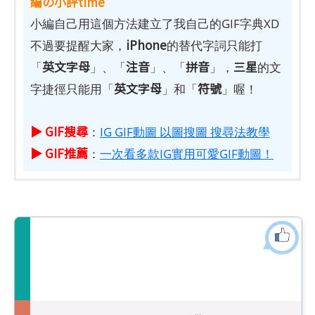
編の小評time
小編自己用這個方法建立了我自己的GIF字典XD
iPhone
不過要提醒大家，
的替代字詞只能打
英文字母
注音
拼音
三星
「
」、「
」、「
」，
的文
英文字母
符號
字捷徑只能用「
」和「
」喔！
▶ GIF搜尋
：
IG GIF動圖 以圖搜圖 搜尋法教學
▶ GIF推薦
：
一次看多款IG實用可愛GIF動圖！