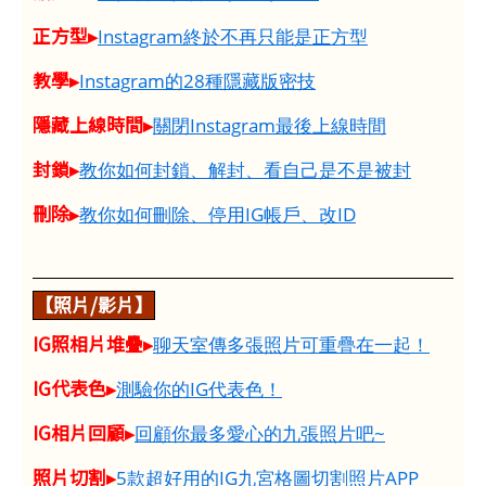
正方型▸
Instagram終於不再只能是正方型
教學▸
Instagram的28種隱藏版密技
隱藏上線時間▸
關閉Instagram最後上線時間
封鎖▸
教你如何封鎖、解封、看自己是不是被封
刪除▸
教你如何刪除、停用IG帳戶、改ID
【照片/影片】
IG照相片堆疊▸
聊天室傳多張照片可重疊在一起！
IG代表色▸
測驗你的IG代表色！
IG相片回顧▸
回顧你最多愛心的九張照片吧~
照片切割▸
5款超好用的IG九宮格圖切割照片APP