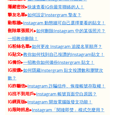
隱藏密技▸
快速查看IG你最常聯絡的人！
摯友名單▸
如何設定Instergram 摯友？
動態牆▸
Instagram 動態牆可自己選擇要看的貼文！
刪除單張照片▸
如何刪除Instagram 中的某張照片？
一招教你刪除！
IG粉絲名單▸
如何更改 Instagram 追蹤名單順序？
IG貼文▸
教你如何找到自己按讚的Instagram貼文！
IG備份▸
一招教你如何備份Instergram 貼文！
IG按讚▸
如何隱藏Instergram 貼文按讚數和瀏覽次
數？
IG詐騙信▸
Instagram 詐騙信件、恢復帳號存取權！
IG找不到用戶▸
Instagram 帳號頁面空白原因？
IG網頁版▸
Instagram 開放電腦版發文功能！
IG限時訊息▸
Instagram「閱後即焚」模式怎麼用？