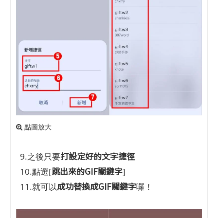
點圖放大
打設定好的文字捷徑
9.之後只要
跳出來的GIF關鍵字
10.點選[
]
成功替換成GIF關鍵字
11.就可以
囉！