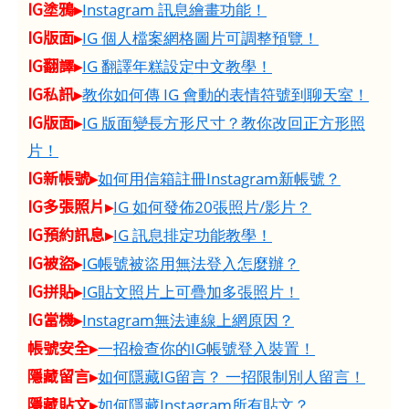
IG塗鴉▸
Instagram 訊息繪畫功能！
IG版面▸
IG 個人檔案網格圖片可調整預覽！
IG翻譯▸
IG 翻譯年糕設定中文教學！
IG私訊▸
教你如何傳 IG 會動的表情符號到聊天室！
IG版面▸
IG 版面變長方形尺寸？教你改回正方形照
片！
IG新帳號▸
如何用信箱註冊Instagram新帳號？
IG多張照片▸
IG 如何發佈20張照片/影片？
IG預約訊息▸
IG 訊息排定功能教學！
IG被盜▸
IG帳號被盜用無法登入怎麼辦？
IG拼貼▸
IG貼文照片上可疊加多張照片！
IG當機▸
Instagram無法連線上網原因？
帳號安全▸
一招檢查你的IG帳號登入裝置！
隱藏留言▸
如何隱藏IG留言？ 一招限制別人留言！
隱藏貼文▸
如何隱藏Instagram所有貼文？