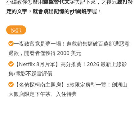
鍵盤替代文字
只要打特
小編教你怎麼用
去記下來，之後
定的文字，就會跳出記憶的gif關鍵字
喔！
快訊
一夜致富竟是夢一場！遊戲銷售額破百萬卻遭惡意
退款，開發者僅獲得 2000 美元
【Netflix 8月片單】高分推薦！2026 最新上線影
集/電影不踩雷評價
【名偵探柯南主題房】5款限定房型一覽！劍湖山
大飯店限定下午茶、入住特典