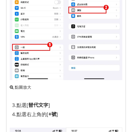
點圖放大
替代文字
3.點選[
]
+號
4.點選右上角的[
]