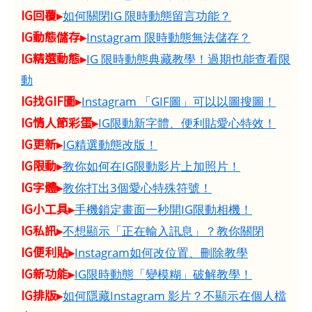
IG回覆▸
如何關閉IG 限時動態留言功能？
IG動態儲存▸
Instagram 限時動態無法儲存？
IG精選動態▸
IG 限時動態典藏教學！過期也能查看限
動
IG找GIF圖▸
Instagram 「GIF圖」可以以圖搜圖！
IG情人節彩蛋▸
IG限動新字體、便利貼愛心特效！
IG更新▸
IG精選動態改版！
IG限動▸
教你如何在IG限動影片上加照片！
IG字體▸
教你打出3個愛心特殊符號！
IG小工具▸
手機鎖定畫面一秒開IG限動相機！
IG私訊▸
不想顯示「正在輸入訊息」？教你關閉
IG便利貼▸
Instagram如何改位置、刪除教學
IG新功能▸
IG限時動態「變模糊」破解教學！
IG排版▸
如何隱藏Instagram 影片？不顯示在個人檔