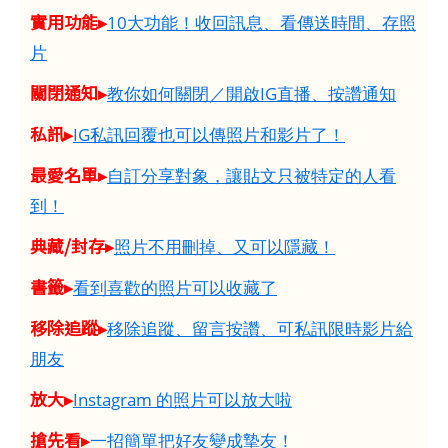
實用功能▸
10大功能！收回訊息、看傳送時間、存照
片
關閉通知▸
教你如何關閉／開啟IG直播、按讚通知
私訊▸
IG私訊回覆也可以傳照片和影片了！
最愛名單▸
自訂分享對象，讓貼文只被特定的人看
到！
典藏/封存▸
照片不用刪掉、又可以隱藏！
書籤▸
看到喜歡的照片可以收藏了
移除追蹤▸
移除追蹤、留言按讚、可私訊限時影片給
朋友
放大▸
Instagram 的照片可以放大啦
搶先看▸
一招簡單把好友變成摯友！