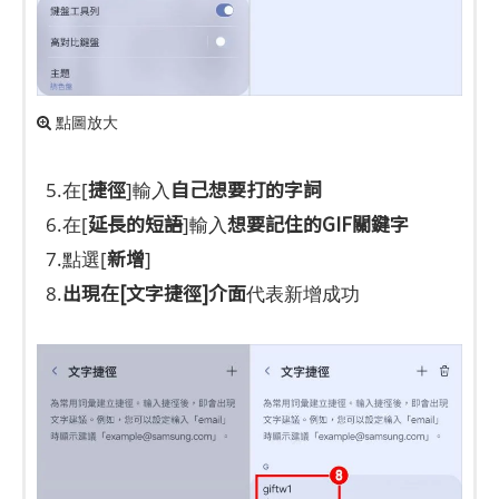
點圖放大
捷徑
自己想要打的字詞
5.在[
]輸入
延長的短語
想要記住的GIF關鍵字
6.在[
]輸入
新增
7.點選[
]
出現在[文字捷徑]介面
8.
代表新增成功