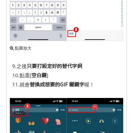
點圖放大
只要打設定好的替代字詞
9.之後
空白鍵
10.點選[
]
替換成想要的GIF 關鍵字
11.就會
喔！