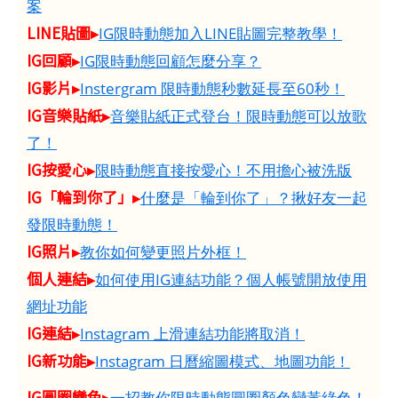
案
LINE貼圖▸
IG限時動態加入LINE貼圖完整教學！
IG回顧▸
IG限時動態回顧怎麼分享？
IG影片▸
Instergram 限時動態秒數延長至60秒！
IG音樂貼紙▸
音樂貼紙正式登台！限時動態可以放歌
了！
IG按愛心▸
限時動態直接按愛心！不用擔心被洗版
IG「輪到你了」▸
什麼是「輪到你了」？揪好友一起
發限時動態！
IG照片▸
教你如何變更照片外框！
個人連結▸
如何使用IG連結功能？個人帳號開放使用
網址功能
IG連結▸
Instagram 上滑連結功能將取消！
IG新功能▸
Instagram 日曆縮圖模式、地圖功能！
IG圓圈變色▸
一招教你限時動態圓圈顏色變黃綠色！