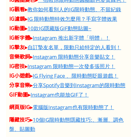
IG觀看▸
教你如何看別人的IG限時動態、不留紀錄
IG濾鏡▸
IG 限時動態特效怎麼用？手寫字體效果
IG動圖▸
10款IG隱藏版GIF動態貼圖~
IG新字體▸
Instagram 推出新字體「明體」！
IG摯友▸
自訂摯友名單，限動只給特定的人看到！
音樂歌詞▸
Instagram 限時動態分享音樂貼文！
IG密技▸
Instagram 限時動態一次發多張照片！
IG小遊戲▸
IG Flying Face 、限時動態眨眼遊戲！
分享音樂▸
分享Spotify音樂到Instagram的限時動態
GIF動圖▸
Instagram也能放GIF了！
網頁版IG▸
電腦版Instagram也有限時動態了！
隱藏技巧▸
10個IG限時動態隱藏技巧:、漸層、調色
盤、貼圖動