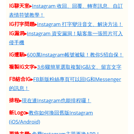
IG聊天室▸
Instagram 收回、回覆、轉寄訊息、自訂
表情符號教學！
IG打字問題▸
Instagram 打字變注音文、解決方法！
IG漏洞▸
Instagram 資安漏洞！駭客靠一張照片可入
侵手機
IG遭駭▸
600萬Instagram帳號被駭！教你5招自保！
複製IG文字▸
3步驟簡單選取複製IG貼文、留言文字
FB結合IG▸
FB新版粉絲專頁可以回IG和Messenger
的訊息！
排程▸
現在連Instagram也能排程囉！
新Logo▸
教你如何換回舊版Instagram
(iOS/Android)
更換主題▸
免費Instagram主題更換APP！