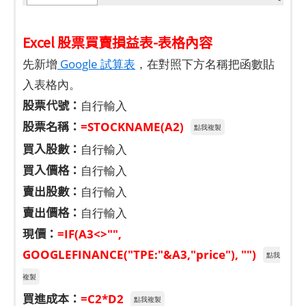
Excel 股票買賣損益表-表格內容
先新增
Google 試算表
，在對照下方名稱把函數貼
入表格內。
股票代號：
自行輸入
股票名稱：
=STOCKNAME(A2)
點我複製
買入股數：
自行輸入
買入價格：
自行輸入
賣出股數：
自行輸入
賣出價格：
自行輸入
現價：
=IF(A3<>"",
GOOGLEFINANCE("TPE:"&A3,"price"), "")
點我
複製
買進成本：
=C2*D2
點我複製