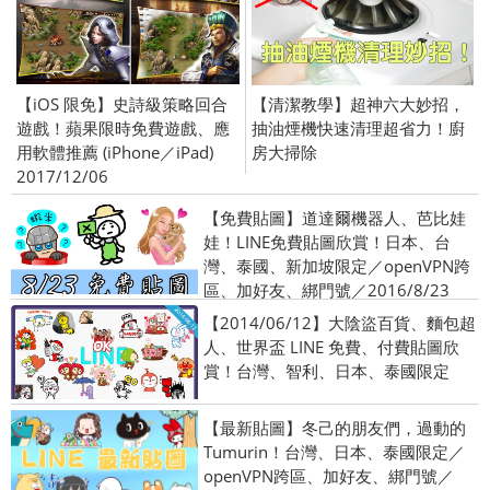
【iOS 限免】史詩級策略回合
【清潔教學】超神六大妙招，
遊戲！蘋果限時免費遊戲、應
抽油煙機快速清理超省力！廚
用軟體推薦 (iPhone／iPad)
房大掃除
2017/12/06
【免費貼圖】道達爾機器人、芭比娃
娃！LINE免費貼圖欣賞！日本、台
灣、泰國、新加坡限定／openVPN跨
區、加好友、綁門號／2016/8/23
【2014/06/12】大陰盜百貨、麵包超
人、世界盃 LINE 免費、付費貼圖欣
賞！台灣、智利、日本、泰國限定
【最新貼圖】冬己的朋友們，過動的
Tumurin！台灣、日本、泰國限定／
openVPN跨區、加好友、綁門號／