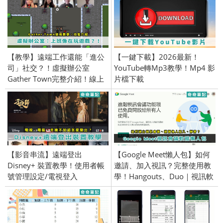
【教學】遠端工作還能「進公
【一鍵下載】2026最新！
司」社交？！虛擬辦公室
YouTube轉Mp3教學！Mp4 影
Gather Town完整介紹！線上
片檔下載
辦公
【影音串流】遠端登出
【Google Meet懶人包】如何
Disney+ 裝置教學！使用者帳
邀請、加入視訊？完整使用教
號管理設定/電視登入
學！Hangouts、Duo｜視訊軟
體