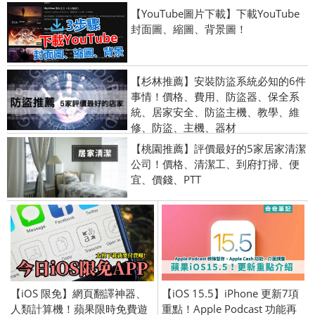
【YouTube圖片下載】下載YouTube
封面圖、縮圖、背景圖！
【杉林推薦】安裝防盜系統必知的6件
事情！價格、費用、防盜器、保全系
統、居家安全、防盜主機、教學、維
修、防盜、主機、器材
【桃園推薦】評價最好的5家居家清潔
公司！價格、清潔工、到府打掃、便
宜、價錢、PTT
【iOS 限免】網頁翻譯神器、
【iOS 15.5】iPhone 更新7項
人類計算機！蘋果限時免費遊
重點！Apple Podcast 功能再