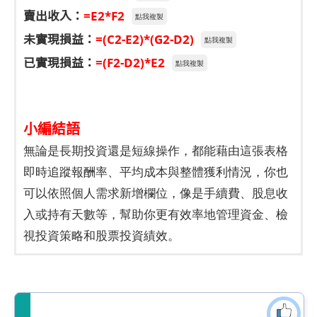
賣出收入：
=E2*F2
點我複製
未實現損益：
=(C2-E2)*(G2-D2)
點我複製
已實現損益：
=(F2-D2)*E2
點我複製
小編結語
無論是長期投資還是短線操作，都能藉由這張表格
即時追蹤報酬率、平均成本與整體獲利情況，你也
可以依照個人需求新增欄位，像是手續費、股息收
入或持有天數等，幫助你更有效率地管理資金、檢
視投資策略和股票投資績效。