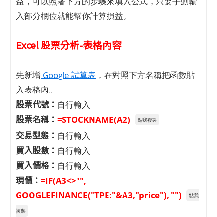
益，可以照著下方的步驟來填入公式，只要手動輸
入部分欄位就能幫你計算損益。
Excel 股票分析-表格內容
先新增
Google 試算表
，在對照下方名稱把函數貼
入表格內。
股票代號：
自行輸入
股票名稱：
=STOCKNAME(A2)
點我複製
交易型態：
自行輸入
買入股數：
自行輸入
買入價格：
自行輸入
現價：
=IF(A3<>"",
GOOGLEFINANCE("TPE:"&A3,"price"), "")
點我
複製