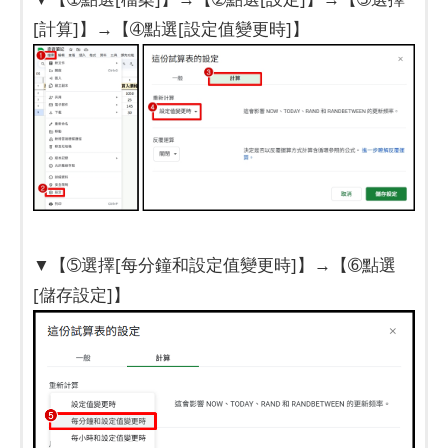
[計算]】→【➃點選[設定值變更時]】
▼【➄選擇[每分鐘和設定值變更時]】→【➅點選
[儲存設定]】