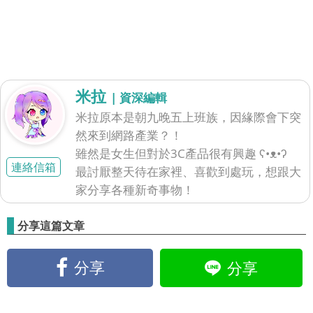
米拉
| 資深編輯
米拉原本是朝九晚五上班族，因緣際會下突
然來到網路產業？！
雖然是女生但對於3C產品很有興趣 ʕ•ᴥ•ʔ
連絡信箱
最討厭整天待在家裡、喜歡到處玩，想跟大
家分享各種新奇事物！
分享這篇文章
分享
分享