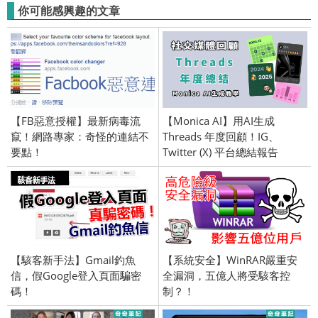
你可能感興趣的文章
【FB惡意授權】最新病毒流
【Monica AI】用AI生成
竄！網路專家：奇怪的連結不
Threads 年度回顧！IG、
要點！
Twitter (X) 平台總結報告
【駭客新手法】Gmail釣魚
【系統安全】WinRAR嚴重安
信，假Google登入頁面騙密
全漏洞，五億人將受駭客控
碼！
制？！