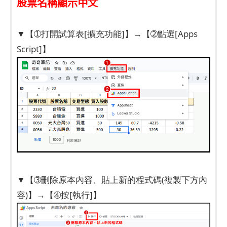
股票名稱顯示中文
▼【➀打開試算表[擴充功能]】→【➁點選[Apps
Script]】
▼【➂刪除原本內容、貼上新的程式碼(複製下方內
容)】→【➃按[執行]】