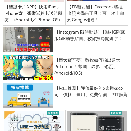
【聖誕卡片APP】快用iPad／
【FB新功能】Facebook將推
iPhone寄一張聖誕賀卡送給朋
出照片備份工具！可一次上傳
友！ (Android／iPhone iOS)
到Google相簿！
【Instagram 限時動態】10款IG隱藏
版GIF動態貼圖、教你搜尋關鍵字！
【巨大寶可夢】教你如何拍出超大
Pokemon！截圖、錄影、彩蛋。
(Android/iOS)
【松山推薦】評價最好的5家搬家公
司！價格、費用、免費估價、PTT推薦