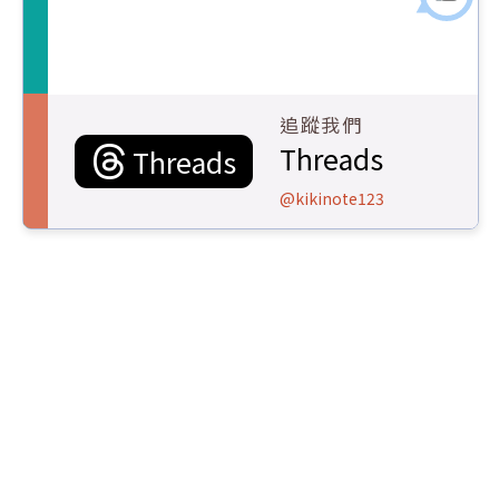
追蹤我們
Threads
Threads
@kikinote123