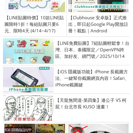
【LINE貼圖特價】10款LINE貼
【Clubhouse 安卓版】正式推
圖限時1折！每組貼圖只要6
出，即日起Google Play開放註
元、限時4天 (4/14~4/17)
冊！載點｜Android
【LINE免費貼圖】7組貼圖輕鬆拿！台
灣、日本、泰國限定／OpenVPN跨
區、加好友、綁門號／2025/10/14
【iOS 隱藏版功能】iPhone 長截圖方
法、一鍵幫你截圖網頁內容！Safari、
iPhone截圖鍵
【天龍無間道-第四集】連公子 VS 柯
屁！台北市長 KUSO 漫畫！