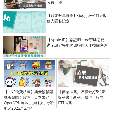
收費、排行
【關閉分享推薦】Google+如何更改
個人隱私設定
【Apple ID】忘記iPhone密碼怎麼
辦？設定帳號復原聯絡人！找回密碼
【LINE免費貼圖】樂天熊貓隱
【苗栗推薦】評價最好5位新
藏版貼圖！台灣、日本限定／
娘秘書！新秘、價位、行情、
OpenVPN跨區、加好友、綁門
PTT推薦
號／2022/12/14