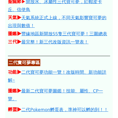
聖誕節
▶
開放水、冰屬性三代寶可夢，紅帽皮卡
丘、信使鳥
天氣▶
天氣系統正式上線，不同天氣影響寶可夢的
出現與數值！
圖鑑▶
豐緣地區新開放55隻三代寶可夢！三圍總表
三代▶
最完整！新三代改版資訊一覽表！
二代寶可夢專區
功能▶
二代寶可夢功能一覽！改版時間、新功能詳
解~
圖鑑▶
最新二代寶可夢圖鑑！技能、屬性、CP一
覽。
孵蛋▶
二代Pokemon孵蛋表，準神可以孵的到！！