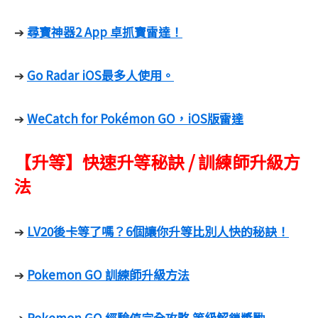
尋寶神器2 App 卓抓寶雷達！
➔
Go Radar iOS最多人使用。
➔
WeCatch for Pokémon GO，iOS版雷達
➔
【升等】快速升等秘訣 / 訓練師升級方
法
LV20後卡等了嗎？6個讓你升等比別人快的秘訣！
➔
Pokemon GO 訓練師升級方法
➔
Pokemon GO 經驗值完全攻略 等級解鎖獎勵