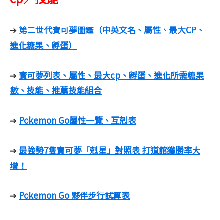
第二世代寶可夢圖鑑（中英文名、屬性、最大CP、
➔
進化糖果、孵蛋）
寶可夢列表、屬性、最大cp、孵蛋、進化所需糖果
➔
數、技能、推薦技能組合
Pokemon Go屬性一覽、互剋表
➔
最強勢7隻寶可夢「剋星」對照表 打道館獲勝率大
➔
增！
Pokemon Go 夥伴步行試算表
➔