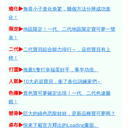
進化▶
無畏小子進化免驚，幾個方法分辨成功進
化！
限定▶
地區限定！一代、二代地區限定寶可夢一覽
表！
二代▶
二代寶貝綜合能力排行～，這些寶貝有上
榜！
打蛋▶
推薦5隻打幸福蛋好手，事半功倍。
人氣▶
10大必追寶貝，衝了各位訓練家們～
色違▶
異色寶可夢確定出現！一代、二代色違圖
鑑！
替身▶
巨大的綠色恐龍娃娃，是新品種寶可夢嗎？
桌布▶
快來下載官方釋出的Loading畫面。