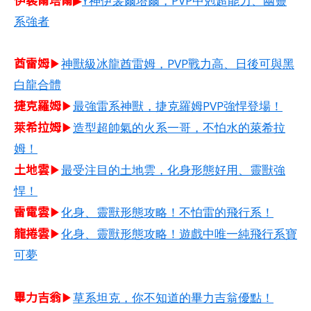
▶
Y神伊裴爾塔爾，PVP中剋超能力、幽靈
系強者
酋雷姆​
▶
神獸級冰龍酋雷姆，PVP戰力高、日後可與黑
白龍合體
捷克羅姆​
▶
最強雷系神獸，捷克羅姆PVP強悍登場！
萊希拉姆​
▶
造型超帥氣的火系一哥，不怕水的萊希拉
姆！
土地雲
▶
最受注目的土地雲，化身形態好用、靈獸強
悍！
雷電雲
▶
化身、靈獸形態攻略！不怕雷的飛行系！
龍捲雲
▶
化身、靈獸形態攻略！遊戲中唯一純飛行系寶
可夢
畢力吉翁
▶
草系坦克，你不知道的畢力吉翁優點！