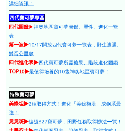
詳細資訊！
四代寶可夢專區
四代圖鑑
▶
神奧地區寶可夢圖鑑、屬性、進化一覽
表
第一波▶
10/17開放四代寶可夢一覽表，野生遭遇、
孵蛋公里數
四代進化表▶
四代寶可夢所需糖果、階段進化圖鑑
TOP10▶
最值得培養的10隻神奧地區寶可夢！
特殊寶可夢
美錄坦▶
2種取得方式！進化「美錄梅塔」成鋼系最
強！
晃晃斑▶
編號327寶可夢，田野任務取得辦法一覽！
土居忍士▶
進化鐵面忍者、脫殼忍者，取得方式！