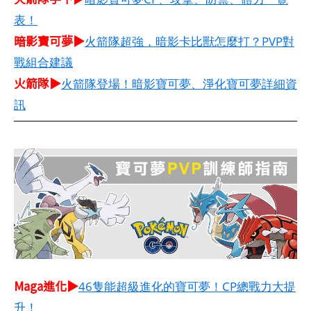
表！
暗影寶可夢▶
火箭隊超強，暗影卡比獸怎麼打？PVP對
戰組合建議
火箭隊▶
火箭隊登場！暗影寶可夢、淨化寶可夢詳細資
訊
Maga進化▶
46隻能超級進化的寶可夢！CP總戰力大提
升！