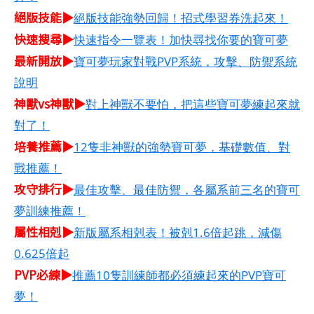
絕版技能▶
絕版技能強勢回歸！招式學習券洗起來！
快速搜尋▶
快速指令一覽表！加快尋找你要的寶可夢
最新開放▶
寶可夢玩家對戰PVP系統，攻擊、防禦系統
說明
神獸vs神獸▶
對上神獸不要怕，把這些寶可夢練起來就
對了！
培養推薦▶
12隻非神獸的強勢寶可夢，基礎數值、對
戰推薦！
攻守排行▶
最佳攻擊、最佳防禦，各屬系前三名的寶可
夢訓練推薦！
屬性相剋▶
新版屬系相剋表！被剋1.6倍起跳，減傷
0.625倍起
PVP必練▶
推薦10隻訓練師都必須練起來的PVP寶可
夢！