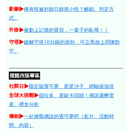
影鎖▶
稀有怪被封鎖只能抓小怪？解鎖、判定方
式。
外掛▶
被劃上記號的寶貝，一輩子的恥辱！！
守塔▶
破解守塔10分鐘的規則，可立馬放上同隊防
守。
道館改版專區
社群日▶
限定版寶可夢、星星沙子、經驗值加倍
全球大挑戰▶
固拉多、蓋歐卡回歸！傳說週孵蛋
表、禮盒分析
傳說▶
一起挑戰傳說的寶可夢吧（影片、活動時
間、內容）