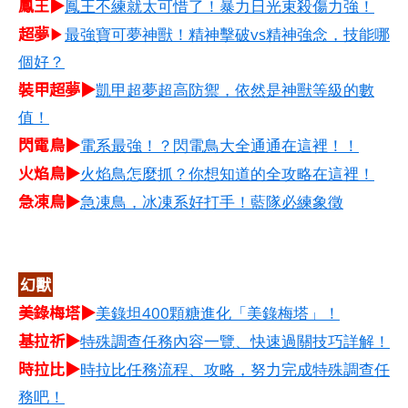
鳳王▶
鳳王不練就太可惜了！暴力日光束殺傷力強！
超夢
▶
最強寶可夢神獸！精神擊破vs精神強念，技能哪
個好？
裝甲超夢▶
凱甲超夢超高防禦，依然是神獸等級的數
值！
閃電鳥▶
電系最強！？閃電鳥大全通通在這裡！！
火焰鳥▶
火焰鳥怎麼抓？你想知道的全攻略在這裡！
急凍鳥▶
急凍鳥，冰凍系好打手！藍隊必練象徵
幻獸
美錄梅塔▶
美錄坦400顆糖進化「美錄梅塔」！
基拉祈▶
特殊調查任務內容一覽、快速過關技巧詳解！
時拉比▶
時拉比任務流程、攻略，努力完成特殊調查任
務吧！