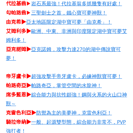
代拉基翁
▶
岩石系最強！代拉基翁多抓幾隻有好處！
勾帕路翁
▶
三聖劍士之首，鐵心寶可夢神獸！
由克希▶
亞太地區限定湖中寶可夢「由克希」！
艾姆利多▶
歐洲、中東、非洲與印度限定湖中寶可夢艾
姆利多！
亞克諾姆▶
亞克諾姆，攻擊力達270的湖中傳說寶可
夢！
帝牙盧卡▶
超強攻擊手帝牙盧卡，必練神獸寶可夢！
帕路奇亞▶
帕路奇亞，掌管空間的水龍神！
席多藍恩▶
綜合能力與抗性頗強！鋼與火系的火山口神
獸～
克雷色利亞▶
防禦為主的美夢神，克雷色利亞！
騎拉帝納▶
一般、起源雙型態，綜合能力非常不，PVP
強打者！