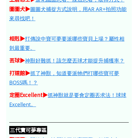
圖圖犬▶
圖圖犬捕捉方式說明，用AR AR+拍照功能
來尋找吧！
相剋▶
打傳說中寶可夢要派哪些寶貝上場？屬性相
剋最重要。
丟球▶
神獸好難抓！該怎麼丟球才能提升捕獲率？
打道館▶
抓了神獸，知道要派牠們打哪些寶可夢
BOSS嗎！？
定圈Excellent▶
抓神獸就是要會定圈丟求法！球球
Excellent。
三代寶可夢專區