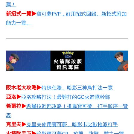
薦！
新招式一覽▶
寶可夢PVP，好用招式回歸、新招式附加
能力一覽。
阪木老大攻略▶
特殊任務、暗影三神鳥打法一覽
亞洛▶
亞洛攻略打法！最難打的GO火箭隊幹部
希爾拉▶
希爾拉幹部攻略！推薦寶可夢、打手順序一覽
表
克里夫▶
克里夫使用寶可夢、暗影卡比獸推派打手
火箭隊手下▶
暗影寶可夢CP、攻擊、防禦、體力一覽