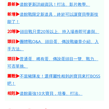
最新▶
道館更新詳細資訊！打法、影片教學。
新增▶
道館戰限定新道具，終於可以讓寶貝學新技
能了！
20等▶
頭目戰只需20等以上、持入場券即可參與。
頭目▶
團體戰Q&A、頭目蛋、傳說戰徽章介紹、入
手方法。
頭目▶
普通蛋、稀有蛋、傳說蛋頭目一覽、戰力、
可否單挑。
團戰▶
不當豬隊友！選擇屬性相剋的寶貝來打BOSS
吧！
相剋▶
道館最強10大寶貝，培養、打法。