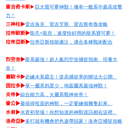
雷吉奇卡斯
▶
巨大寶可夢神獸！擁有一般系中最高攻擊
力！
三神柱▶
雷吉洛克、雷吉艾斯、雷吉斯奇魯攻略
拉帝歐斯▶
龍爪+龍息，速度快好用的龍系寶可夢！
拉帝亞斯▶
拉帝亞斯技能廣泛，適合多種戰術配合
烈空坐▶
龍系最強！超人氣烈空坐捕捉指南、培養大
全！
蓋歐卡▶
必練水系霸主！提高捕捉率的辦法大公開。
固拉多▶
單一屬系剋星少，地面屬系最強神獸！
炎帝▶
綜合能力高，火屬系戰神炎帝！
雷公▶
最值得投資的神獸，一定要練個幾隻起來。
水君▶
水君初登場！你想知道的神獸資訊都在這裡。
洛奇亞▶
多打就有機會把色違帶回家！洛奇亞捕捉攻略