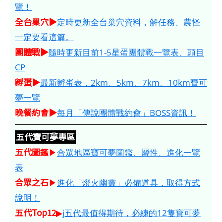
覽！
全台巢穴▶
定時更新全台巢穴資料，解任務、農怪
一定要看這篇。
團體戰▶
隨時更新目前1-5星蛋團體戰一覽表、頭目
CP
孵蛋▶
最新孵蛋表，2km、5km、7km、10km寶可
夢一覽
晚餐約會▶
每月「傳說團體戰約會」BOSS資訊！
五代寶可夢專區
五代圖鑑
▶
合眾地區寶可夢圖鑑、屬性、進化一覽
表
合眾之石
▶
進化「燈火幽靈」必備道具，取得方式
說明！
五代Top12
▶
j五代最值得期待，必練的12隻寶可夢