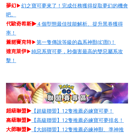
夢幻
▶
幻之寶可夢來了！完成任務獲得捉取夢幻的機會
吧。
代歐奇希斯▶
４個型態最佳技能解析、提升黑券獲得
率！
蓋諾賽克特
▶
第一隻傳說等級的蟲系神獸(幻獸)！
達克萊伊
▶
純惡系寶可夢，秒傷害最高的雙惡屬系攻
擊！
超級聯盟▶
【超級聯盟】12隻推薦必練寶可夢！
高級聯盟▶
【高級聯盟】12隻推薦必練寶可夢排名！
大師聯盟▶
【大師聯盟】12隻推薦必練神獸、準神推