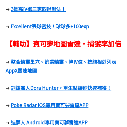
3個高IV御三家取得辦法！
➔
Excellent丟球密技！球球多+100exp
➔
【輔助】寶可夢地圖雷達，捕獲率加倍
整合精靈巢穴、篩選精靈、算IV值、技能相剋列表
➔
AppX雷達地圖
銅鑼獵人Dora Hunter，重生點讓你快速補獲！
➔
Poke Radar iOS專用寶可夢雷達APP
➔
追夢人 Android專用寶可夢雷達APP
➔