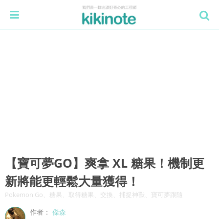
【寶可夢GO】爽拿 XL 糖果！機制更
新將能更輕鬆大量獲得！
Pokemon Go、糖果、取得糖果、交換、捕捉神獸、寶可夢跟隨
作者：
傑森