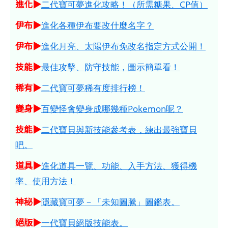
進化▶
二代寶可夢進化攻略！（所需糖果、CP值）
伊布▶
進化各種伊布要改什麼名字？
伊布▶
進化月亮、太陽伊布免改名指定方式公開！
技能▶
最佳攻擊、防守技能，圖示簡單看！
稀有▶
二代寶可夢稀有度排行榜！
變身▶
百變怪會變身成哪幾種Pokemon呢？
技能▶
二代寶貝與新技能參考表，練出最強寶貝
吧。
道具▶
進化道具一覽、功能、入手方法、獲得機
率、使用方法！
神秘▶
隱藏寶可夢－「未知圖騰」圖鑑表。
絕版▶
一代寶貝絕版技能表。