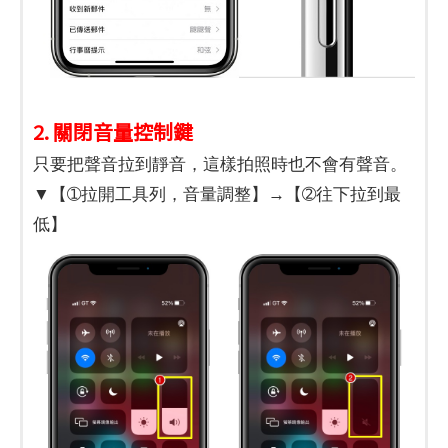
2. 關閉音量控制鍵
只要把聲音拉到靜音，這樣拍照時也不會有聲音。
▼【➀拉開工具列，音量調整】→【➁往下拉到最
低】