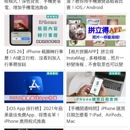
暗模式！深色背景、手機更省
運？教你用手機瀏覽器觀看比
電、增加手機電池壽命
賽！iOS／Android
【iOS 26】iPhone 截圖轉行事
【相片拼圖APP】拼立得
曆！AI建立行程、沒看到加入
InstaMag，多種模板，照片一
行事曆按鈕
秒變海報，不會取景也可以變
大師，人氣UP！！(Android／
iPhone iOS)
【iOS App 排行榜】2021年蘋
【手機開通時間】iPhone 購買
果最佳免費App、得獎名單！
日期怎麼看？iPad、AirPods、
iPhone 應用程式推薦
Mac