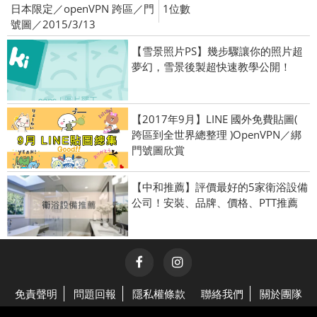
日本限定／openVPN 跨區／門
1位數
號圖／2015/3/13
【雪景照片PS】幾步驟讓你的照片超
夢幻，雪景後製超快速教學公開！
【2017年9月】LINE 國外免費貼圖(
跨區到全世界總整理 )OpenVPN／綁
門號圖欣賞
【中和推薦】評價最好的5家衛浴設備
公司！安裝、品牌、價格、PTT推薦
免責聲明
問題回報
隱私權條款
聯絡我們
關於團隊