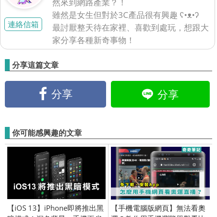
然來到網路產業？！
雖然是女生但對於3C產品很有興趣 ʕ•ᴥ•ʔ
連絡信箱
最討厭整天待在家裡、喜歡到處玩，想跟大
家分享各種新奇事物！
分享這篇文章
分享
分享
你可能感興趣的文章
【iOS 13】iPhone即將推出黑
【手機電腦版網頁】無法看奧