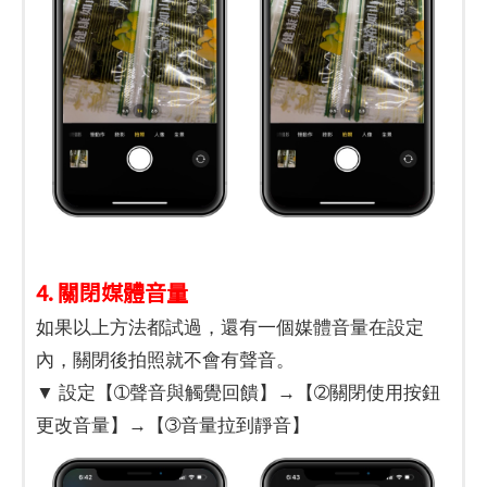
4. 關閉媒體音量
如果以上方法都試過，還有一個媒體音量在設定
內，關閉後拍照就不會有聲音。
▼ 設定【➀聲音與觸覺回饋】→【➁關閉使用按鈕
更改音量】→【➂音量拉到靜音】