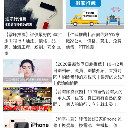
【霧峰推薦】評價最好的5家油
【仁武推薦】評價最好的5家
漆工程行！油漆、價格、品
搬家公司！價格、費用、免費
牌、油漆工程、粉刷、安全 無
估價、PTT推薦
毒
【2020最新秋季日劇推薦】10~12月
日劇列表、演員、劇情介紹、首播時
間！消除老師的方程式 | 魯邦的女兒2
| 危險維納斯
【台灣膠囊旅館】11間適合台灣人的
「單人房」住宿，真正擁有自己的空
間，一個人的旅行，立刻就出發！
【和平推薦】評價最好3家iPhone 維
修！換螢幕、換電池、主機板、價