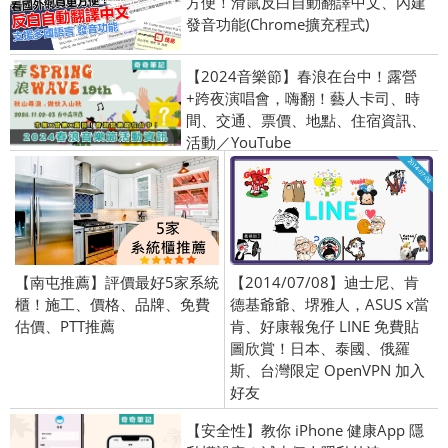
方便！滑鼠反白自動翻譯中文、內建
發音功能(Chrome擴充程式)
【2024音樂節】春浪在台中！露營
+跨夜演唱會，嗨翻！藝人卡司、時
間、交通、票價、地點、住宿資訊、
活動／YouTube
【南屯推薦】評價最好5家系統
【2014/07/08】迪士尼、肯
櫃！施工、價格、品牌、免費
德基爺爺、堺雅人，ASUS x當
估價、PTT推薦
肯、好康報兔仔 LINE 免費貼
圖欣賞！日本、泰國、俄羅
斯、台灣限定 OpenVPN 加入
好友
【安全性】教你 iPhone 健康App 隱