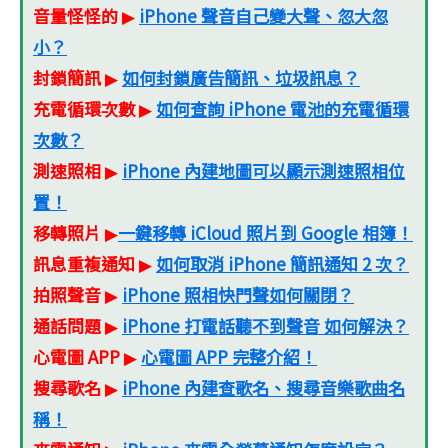
音量怪怪的
iPhone 聲音自己變大聲、忽大忽
▶
小？
封鎖簡訊
如何封鎖廣告簡訊、垃圾訊息？
▶
充電循環次數
如何查詢 iPhone 電池的充電循環
▶
次數？
測速照相
iPhone 內建地圖可以顯示測速照相位
▶
置！
移轉照片
一鍵移轉 iCloud 照片到 Google 相簿！
▶
訊息重複通知
如何取消 iPhone 簡訊通知 2 次？
▶
拍照聲音
iPhone 照相快門聲如何關閉？
▶
通話問題
iPhone 打電話聽不到聲音 如何解決？
▶
心電圖 APP
心電圖 APP 完整介紹！
▶
搜尋歌名
iPhone 內建查歌名、搜尋音樂歌曲名
▶
稱！