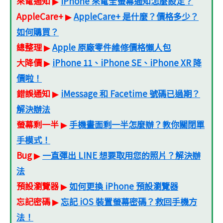
來電通知
iPhone 來電全螢幕通知怎麼設定？
▶
AppleCare+
AppleCare+ 是什麼？價格多少？
▶
如何購買？
總整理
Apple 原廠零件維修價格懶人包
▶
大降價
iPhone 11、iPhone SE、iPhone XR 降
▶
價啦！
錯誤通知
iMessage 和 Facetime 號碼已過期？
▶
解決辦法
螢幕剩一半
手機畫面剩一半怎麼辦？教你關閉單
▶
手模式！
Bug
一直彈出 LINE 想要取用您的照片？解決辦
▶
法
預設瀏覽器
如何更換 iPhone 預設瀏覽器
▶
忘記密碼
忘記 iOS 裝置螢幕密碼？救回手機方
▶
法！