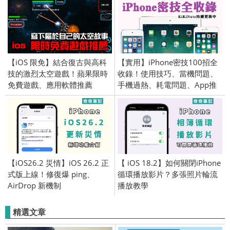
【iOS 限免】結合復古與高科
【實用】iPhone密技100招全
技的激烈太空遊戲！蘋果限時
收錄！使用技巧、當機問題、
免費遊戲、應用軟體推薦
手機過熱、耗電問題、App推
(iPhone／iPad) 2016/9/5
薦、iOS系統更新
【iOS26.2 災情】iOS 26.2 正
【 iOS 18.2】如何關閉iPhone
式版上線！修復爆 ping、
循環播放影片？多張照片輪流
AirDrop 新機制
播放教學
精選文章