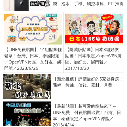
錢、泡水、手機、觸控壞掉、PTT推薦
【LINE免費貼圖】 14組貼圖輕
【隱藏版貼圖】日本3組好友
鬆拿！台灣、日本、泰國限定
貼圖！日本限定／openVPN跨
／OpenVPN跨區、加好友、綁
區、加好友、綁門號／
門號／2023/9/26
2017/10/30
【新北推薦】評價最好的5家健身房！
課程、教練、價錢、器材、月費
【最新貼圖】超可愛的龍貓來了～
LINE免費、付費貼圖欣賞！台灣、日
本、泰國限定／openVPN跨區／
2016/4/14