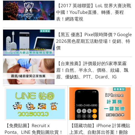
【2017 英雄聯盟】LoL 世界大賽決戰
中國！YouTube直播、轉播、賽程
表！網路電視
【黑五 優惠】Pixel限時降價？Google
2026黑色星期五活動登場！促銷、特
價
【台東推薦】評價最好的5家專業霧
眉！自然、半永久、價格、紋繡、飄
眉、優缺點、PTT、Dcard、IG
【免費貼圖】Recruit x
【隱藏功能】iPhone 計算機貼
Ponta、LINE 免費貼圖欣賞！
上算式、自動算出答案！刪除