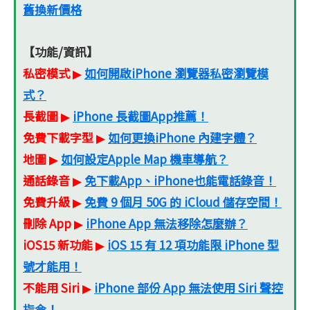
舊換新價格
【功能/資訊】
私密模式
如何開啟iPhone 瀏覽器私密瀏覽模
▶
式？
長截圖
iPhone 長截圖App推薦！
▶
免費下載字型
如何更換iPhone 內建字體？
▶
地圖
如何設定Apple Map 機車導航？
▶
通話錄音
免下載App、iPhone也能電話錄音！
▶
免費升級
免費 9 個月 50G 的 iCloud 儲存空間！
▶
刪除 App
iPhone App 無法移除怎麼辦？
▶
iOS15 新功能
iOS 15 有 12 項功能限 iPhone 型
▶
號才能用！
不能用 Siri
iPhone 部份 App 無法使用 Siri 聲控
▶
指令！