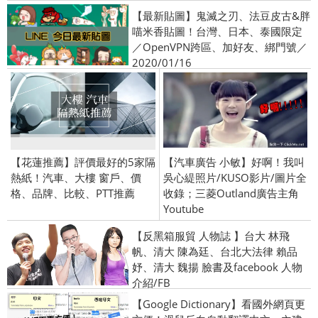
【最新貼圖】鬼滅之刃、法豆皮古&胖
喵米香貼圖！台灣、日本、泰國限定
／OpenVPN跨區、加好友、綁門號／
2020/01/16
【花蓮推薦】評價最好的5家隔
【汽車廣告 小敏】好啊！我叫
熱紙！汽車、大樓 窗戶、價
吳心緹照片/KUSO影片/圖片全
格、品牌、比較、PTT推薦
收錄；三菱Outland廣告主角
Youtube
【反黑箱服貿 人物誌 】台大 林飛
帆、清大 陳為廷、台北大法律 賴品
妤、清大 魏揚 臉書及facebook 人物
介紹/FB
【Google Dictionary】看國外網頁更