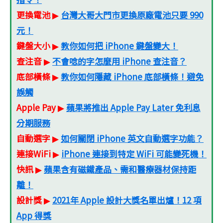
更換電池
台灣大哥大門市更換原廠電池只要 990
▶
元！
鍵盤大小
教你如何把 iPhone 鍵盤變大！
▶
查注音
不會唸的字怎麼用 iPhone 查注音？
▶
底部橫條
教你如何隱藏 iPhone 底部橫條！避免
▶
誤觸
Apple Pay
蘋果將推出 Apple Pay Later 免利息
▶
分期服務
自動選字
如何關閉 iPhone 英文自動選字功能？
▶
連接WiFi
iPhone 連接到特定 WiFi 可能變死機！
▶
快訊
蘋果含有磁鐵產品、需和醫療器材保持距
▶
離！
設計獎
2021年 Apple 設計大獎名單出爐！12 項
▶
App 得獎