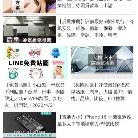
業補貼、紓困貸款線上申請
【后里推薦】評價最好5家冷氣行！冷
氣安裝、維修、價格、保養、灌冷
媒、故障、空調、不冷、噪音
【免費貼圖】小白熊、母親節
【桃園推薦】評價最好的5家
系列貼圖！台灣、日本、泰國
隔熱紙！汽車、大樓 窗戶、價
限定／OpenVPN跨區、加好
格、品牌、比較、PTT推薦
友、綁門號／2020/4/21
【電池大小】iPhone 16 手機電池容
量多大？電池續航力/型號比較