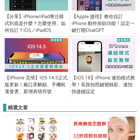
【分享】iPhone/iPad專注模
【Apple 捷徑】教你自訂
式到底是什麼？怎麼使用、如
iPhone 動作按鈕功能！設定一
何自訂？iOS／iPadOS
鍵打開ChatGPT
【iPhone 災情】iOS 14.5正式
【iOS 18】iPhone 連拍模式教
版更新！戴口罩解鎖、手機耗
學！長按拍照鍵變錄影、連拍
電發燙、新增表情符號
快捷鍵設定
精選文章