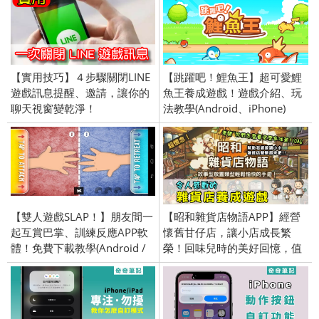
【實用技巧】４步驟關閉LINE
【跳躍吧！鯉魚王】超可愛鯉
遊戲訊息提醒、邀請，讓你的
魚王養成遊戲！遊戲介紹、玩
聊天視窗變乾淨！
法教學(Android、iPhone)
【雙人遊戲SLAP！】朋友間一
【昭和雜貨店物語APP】經營
起互賞巴掌、訓練反應APP軟
懷舊甘仔店，讓小店成長繁
體！免費下載教學(Android /
榮！回味兒時的美好回憶，值
iOS iPhone)
得下載的好遊戲。(Android／
iPhone iOS)