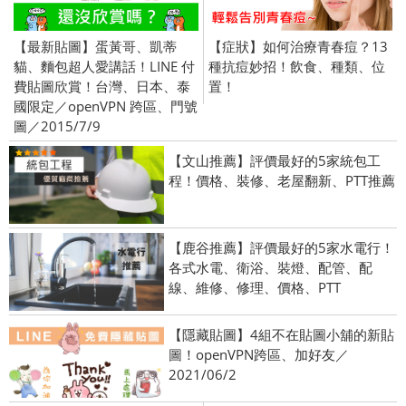
【最新貼圖】蛋黃哥、凱蒂
【症狀】如何治療青春痘？13
貓、麵包超人愛講話！LINE 付
種抗痘妙招！飲食、種類、位
費貼圖欣賞！台灣、日本、泰
置！
國限定／openVPN 跨區、門號
圖／2015/7/9
【文山推薦】評價最好的5家統包工
程！價格、裝修、老屋翻新、PTT推薦
【鹿谷推薦】評價最好的5家水電行！
各式水電、衛浴、裝燈、配管、配
線、維修、修理、價格、PTT
【隱藏貼圖】4組不在貼圖小舖的新貼
圖！openVPN跨區、加好友／
2021/06/2