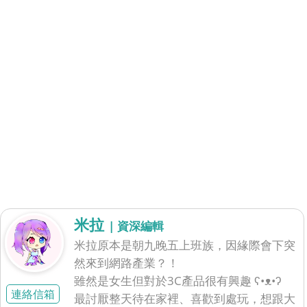
米拉
| 資深編輯
米拉原本是朝九晚五上班族，因緣際會下突
然來到網路產業？！
雖然是女生但對於3C產品很有興趣 ʕ•ᴥ•ʔ
連絡信箱
最討厭整天待在家裡、喜歡到處玩，想跟大