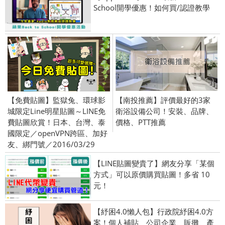
School開學優惠！如何買/認證教學
【免費貼圖】監獄兔、環球影
【南投推薦】評價最好的3家
城限定Line明星貼圖～LINE免
衛浴設備公司！安裝、品牌、
費貼圖欣賞！日本、台灣、泰
價格、PTT推薦
國限定／openVPN跨區、加好
友、綁門號／2016/03/29
【LINE貼圖變貴了】網友分享「某個
方式」可以原價購買貼圖！多省 10
元！
【紓困4.0懶人包】行政院紓困4.0方
案！個人補貼、公司企業、販攤、產