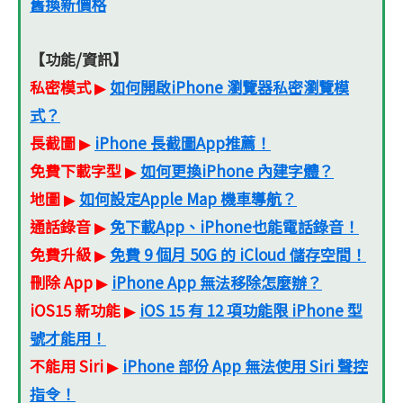
舊換新價格
【功能/資訊】
私密模式
如何開啟iPhone 瀏覽器私密瀏覽模
▶
式？
長截圖
iPhone 長截圖App推薦！
▶
免費下載字型
如何更換iPhone 內建字體？
▶
地圖
如何設定Apple Map 機車導航？
▶
通話錄音
免下載App、iPhone也能電話錄音！
▶
免費升級
免費 9 個月 50G 的 iCloud 儲存空間！
▶
刪除 App
iPhone App 無法移除怎麼辦？
▶
iOS15 新功能
iOS 15 有 12 項功能限 iPhone 型
▶
號才能用！
不能用 Siri
iPhone 部份 App 無法使用 Siri 聲控
▶
指令！