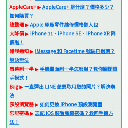
AppleCare+
AppleCare+ 是什麼？價格多少？
▶
如何購買？
總整理
Apple 原廠零件維修價格懶人包
▶
大降價
iPhone 11、iPhone SE、iPhone XR 降
▶
價啦！
錯誤通知
iMessage 和 Facetime 號碼已過期？
▶
解決辦法
螢幕剩一半
手機畫面剩一半怎麼辦？教你關閉單
▶
手模式！
Bug
一直彈出 LINE 想要取用您的照片？解決辦
▶
法
預設瀏覽器
如何更換 iPhone 預設瀏覽器
▶
忘記密碼
忘記 iOS 裝置螢幕密碼？救回手機方
▶
法！