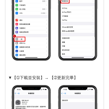
▼【➀下載並安裝】→ 【➁更新完畢】