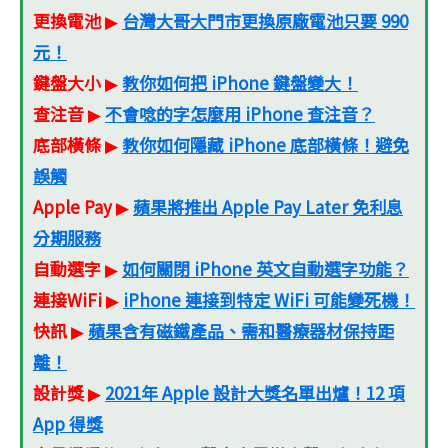
更換電池
台灣大哥大門市更換原廠電池只要 990
▶
元！
鍵盤大小
教你如何把 iPhone 鍵盤變大！
▶
查注音
不會唸的字怎麼用 iPhone 查注音？
▶
底部橫條
教你如何隱藏 iPhone 底部橫條！避免
▶
誤觸
Apple Pay
蘋果將推出 Apple Pay Later 免利息
▶
分期服務
自動選字
如何關閉 iPhone 英文自動選字功能？
▶
連接WiFi
iPhone 連接到特定 WiFi 可能變死機！
▶
快訊
蘋果含有磁鐵產品、需和醫療器材保持距
▶
離！
設計獎
2021年 Apple 設計大獎名單出爐！12 項
▶
App 得獎