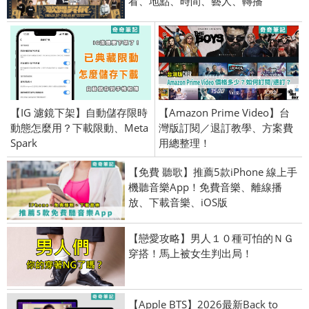
看、地點、時間、藝人、轉播
【IG 濾鏡下架】自動儲存限時
【Amazon Prime Video】台
動態怎麼用？下載限動、Meta
灣版訂閱／退訂教學、方案費
Spark
用總整理！
【免費 聽歌】推薦5款iPhone 線上手
機聽音樂App！免費音樂、離線播
放、下載音樂、iOS版
【戀愛攻略】男人１０種可怕的ＮＧ
穿搭！馬上被女生判出局！
【Apple BTS】2026最新Back to