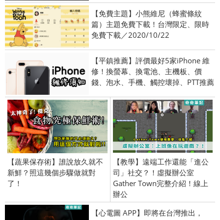
【免費主題】小熊維尼（蜂蜜條紋
篇）主題免費下載！台灣限定、限時
免費下載／2020/10/22
【平鎮推薦】評價最好5家iPhone 維
修！換螢幕、換電池、主機板、價
錢、泡水、手機、觸控壞掉、PTT推薦
【蔬果保存術】誰說放久就不
【教學】遠端工作還能「進公
新鮮？照這幾個步驟做就對
司」社交？！虛擬辦公室
了！
Gather Town完整介紹！線上
辦公
【心電圖 APP】即將在台灣推出，