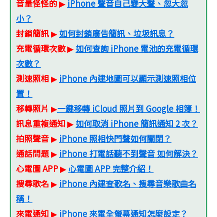
音量怪怪的
iPhone 聲音自己變大聲、忽大忽
▶
小？
封鎖簡訊
如何封鎖廣告簡訊、垃圾訊息？
▶
充電循環次數
如何查詢 iPhone 電池的充電循環
▶
次數？
測速照相
iPhone 內建地圖可以顯示測速照相位
▶
置！
移轉照片
一鍵移轉 iCloud 照片到 Google 相簿！
▶
訊息重複通知
如何取消 iPhone 簡訊通知 2 次？
▶
拍照聲音
iPhone 照相快門聲如何關閉？
▶
通話問題
iPhone 打電話聽不到聲音 如何解決？
▶
心電圖 APP
心電圖 APP 完整介紹！
▶
搜尋歌名
iPhone 內建查歌名、搜尋音樂歌曲名
▶
稱！
來電通知
iPhone 來電全螢幕通知怎麼設定？
▶