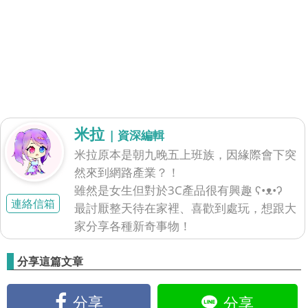
米拉
| 資深編輯
米拉原本是朝九晚五上班族，因緣際會下突
然來到網路產業？！
雖然是女生但對於3C產品很有興趣 ʕ•ᴥ•ʔ
連絡信箱
最討厭整天待在家裡、喜歡到處玩，想跟大
家分享各種新奇事物！
分享這篇文章
分享
分享