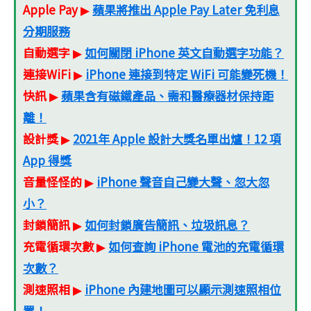
Apple Pay
蘋果將推出 Apple Pay Later 免利息
▶
分期服務
自動選字
如何關閉 iPhone 英文自動選字功能？
▶
連接WiFi
iPhone 連接到特定 WiFi 可能變死機！
▶
快訊
蘋果含有磁鐵產品、需和醫療器材保持距
▶
離！
設計獎
2021年 Apple 設計大獎名單出爐！12 項
▶
App 得獎
音量怪怪的
iPhone 聲音自己變大聲、忽大忽
▶
小？
封鎖簡訊
如何封鎖廣告簡訊、垃圾訊息？
▶
充電循環次數
如何查詢 iPhone 電池的充電循環
▶
次數？
測速照相
iPhone 內建地圖可以顯示測速照相位
▶
置！