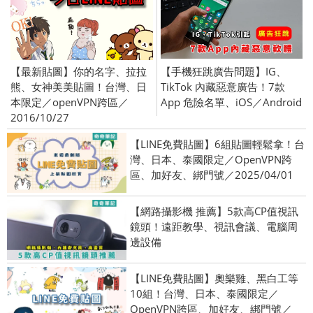
【最新貼圖】你的名字、拉拉
【手機狂跳廣告問題】IG、
熊、女神美美貼圖！台灣、日
TikTok 內藏惡意廣告！7款
本限定／openVPN跨區／
App 危險名單、iOS／Android
2016/10/27
【LINE免費貼圖】6組貼圖輕鬆拿！台
灣、日本、泰國限定／OpenVPN跨
區、加好友、綁門號／2025/04/01
【網路攝影機 推薦】5款高CP值視訊
鏡頭！遠距教學、視訊會議、電腦周
邊設備
【LINE免費貼圖】奧樂雞、黑白工等
10組！台灣、日本、泰國限定／
OpenVPN跨區、加好友、綁門號／