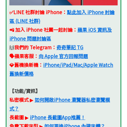
✅LINE 社群討論 iPhone：
點此加入 iPhone 討論
區 (LINE 社群)
📲 加入 iPhone 社團一起討論：
蘋果 iOS 資訊及
iPhone 問題討論區
我們的 Telegram：
奇奇筆記 TG
🙌
🗣️蘋果客服
：
向 Apple 官方回報問題
💎舊機換新機
：
iPhone/iPad/Mac/Apple Watch
舊換新價格
【功能/資訊】
私密模式
如何開啟iPhone 瀏覽器私密瀏覽模
▶
式？
長截圖
iPhone 長截圖App推薦！
▶
免費下載字型
如何更換iPhone 內建字體？
▶