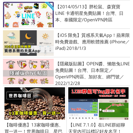
【2014/05/13】胖松鼠、森寶寶
LINE 卡通明星免費貼圖！台灣、日
本、泰國限定/OpenVPN跨區
【iOS 限免】質感系天氣App！蘋果限
時免費遊戲、應用軟體推薦 (iPhone／
iPad) 2018/1/3
【隱藏版貼圖】OPEN醬、懶散兔LINE
免費貼圖！台灣、日本限定／
OpenVPN跨區、加好友、綁門號／
2022/12/28
【咖啡優惠】13家咖啡優惠、
【LINE 7.1.0】在LINE群組聊
買一送一！世界咖啡日、星巴
天室內可以標記好友名字！