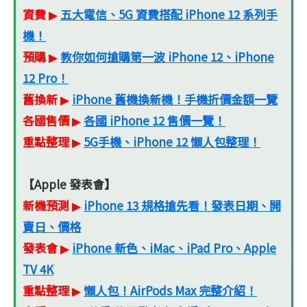
資費
五大電信、5G 資費搭配 iPhone 12 系列手
▶
機！
預購
教你如何搶購第一波 iPhone 12、iPhone
▶
12 Pro！
舊換新
iPhone 舊機換新機！手機折價金額一覽
▶
各國售價
各國 iPhone 12 售價一覽！
▶
重點整理
5G手機、iPhone 12 懶人包整理！
▶
【Apple 發表會】
新機預測
iPhone 13 規格搶先看！發表日期、開
▶
賣日、價格
發表會
iPhone 新色、iMac、iPad Pro、Apple
▶
TV 4K
重點整理
懶人包！AirPods Max 完整介紹！
▶