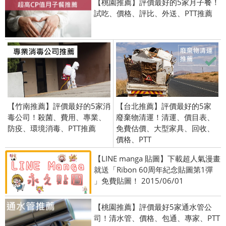
【桃園推薦】評價最好的5家月子餐！
試吃、價格、評比、外送、PTT推薦
【竹南推薦】評價最好的5家消
【台北推薦】評價最好的5家
毒公司！殺菌、費用、專業、
廢棄物清運！清運、價目表、
防疫、環境消毒、PTT推薦
免費估價、大型家具、回收、
價格、PTT
【LINE manga 貼圖】下載超人氣漫畫
就送「Ribon 60周年紀念貼圖第1彈
」免費貼圖！ 2015/06/01
【桃園推薦】評價最好5家通水管公
司！清水管、價格、包通、專家、PTT