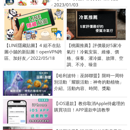
2023/01/03
【LINE隱藏貼圖】4 組不在貼
【桃園推薦】評價最好5家冷
圖小舖的新貼圖！openVPN跨
氣行！冷氣安裝、維修、價
區、加好友／2022/05/18
格、保養、灌冷媒、故障、空
調、不冷、噪音
【哈利波特：巫師聯盟】限時一周特
別活動「耀眼活動：神奇的動植物」
介紹。活動內容、時間、獎勵
【iOS退款】教你取消Apple待處理的
購買項目！APP退款申請教學