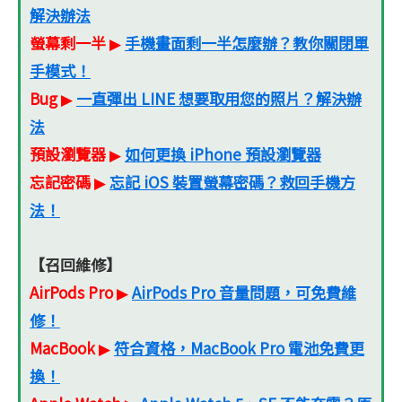
解決辦法
螢幕剩一半
手機畫面剩一半怎麼辦？教你關閉單
▶
手模式！
Bug
一直彈出 LINE 想要取用您的照片？解決辦
▶
法
預設瀏覽器
如何更換 iPhone 預設瀏覽器
▶
忘記密碼
忘記 iOS 裝置螢幕密碼？救回手機方
▶
法！
【召回維修】
AirPods Pro
AirPods Pro 音量問題，可免費維
▶
修！
MacBook
符合資格，MacBook Pro 電池免費更
▶
換！