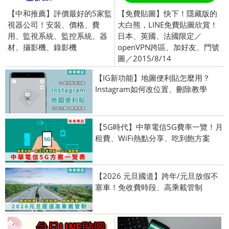
【中和推薦】評價最好的5家監
【免費貼圖】快下！隱藏版的
視器公司！安裝、價格、費
大白熊，LINE免費貼圖欣賞！
用、監視系統、監控系統、器
日本、英國、法國限定／
材、攝影機、錄影機
openVPN跨區、加好友、門號
圖／2015/8/14
【IG新功能】地圖便利貼怎麼用？
Instagram如何改位置、刪除教學
【5G時代】中華電信5G費率一覽！月
租費、WiFi熱點分享、吃到飽方案
【2026 元旦國道】跨年/元旦放假不
塞車！免收費時段、高乘載管制