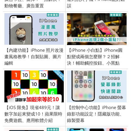
動物餐廳、廣告重置
誤
【內建功能】iPhone 照片改漫
【iPhone 小白點】iPhone圓
畫風格教學！自製貼圖、圖片
點變成兩個怎麼辦？２招解
編輯
決！輔助觸控按鈕、小黑點
【iOS 限免】現省489元！讓
【控制中心功能】iPhone 螢幕
數字加起來變成10！蘋果限時
錄影功能設定！隱藏版功能、
免費遊戲、應用軟體介紹
錄製螢幕
(iPhone／iPad) 2016/6/15