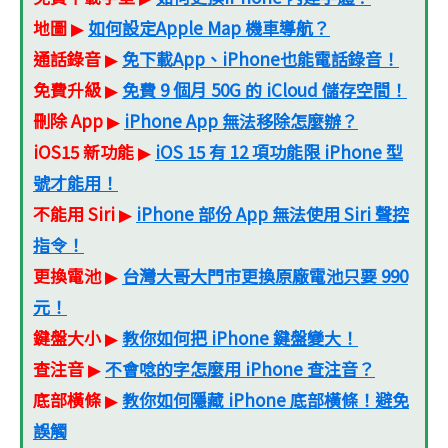
地圖
如何設定Apple Map 機車導航？
▶
通話錄音
免下載App、iPhone也能電話錄音！
▶
免費升級
免費 9 個月 50G 的 iCloud 儲存空間！
▶
刪除 App
iPhone App 無法移除怎麼辦？
▶
iOS15 新功能
iOS 15 有 12 項功能限 iPhone 型
▶
號才能用！
不能用 Siri
iPhone 部份 App 無法使用 Siri 聲控
▶
指令！
更換電池
台灣大哥大門市更換原廠電池只要 990
▶
元！
鍵盤大小
教你如何把 iPhone 鍵盤變大！
▶
查注音
不會唸的字怎麼用 iPhone 查注音？
▶
底部橫條
教你如何隱藏 iPhone 底部橫條！避免
▶
誤觸