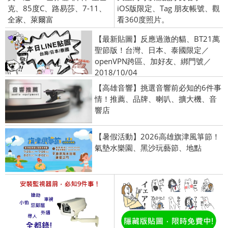
克、85度C、路易莎、7-11、
iOS版限定、Tag 朋友帳號、觀
全家、萊爾富
看360度照片。
【最新貼圖】反應過激的貓、BT21萬
聖節版！台灣、日本、泰國限定／
openVPN跨區、加好友、綁門號／
2018/10/04
【高雄音響】挑選音響前必知的6件事
情！推薦、品牌、喇叭、擴大機、音
響店
【暑假活動】2026高雄旗津風箏節！
氣墊水樂園、黑沙玩藝節、地點