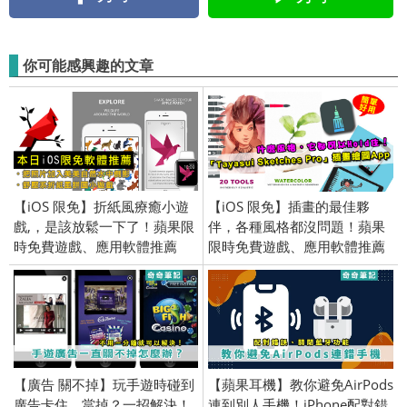
你可能感興趣的文章
【iOS 限免】折紙風療癒小遊
【iOS 限免】插畫的最佳夥
戲,，是該放鬆一下了！蘋果限
伴，各種風格都沒問題！蘋果
時免費遊戲、應用軟體推薦
限時免費遊戲、應用軟體推薦
(iPhone／iPad) 2016/11/9
(iPhone／iPad) 2016/11/21
【廣告 關不掉】玩手遊時碰到
【蘋果耳機】教你避免AirPods
廣告卡住、當掉？一招解決！
連到別人手機！iPhone配對錯