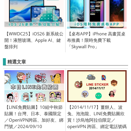
【WWDC25】iOS26 新系統公
【桌布APP】iPhone 高畫質桌
開！液態玻璃、Apple AI、鍵
布推薦！限時免費下載
盤排列
「Skywall Pro」
精選文章
【LINE免費貼圖】10組中秋節
【2014/11/17】薑餅人、波
貼圖！台灣、日本、泰國限定
兔、泡泡龍、LINE免費貼圖欣
／OpenVPN跨區、加好友、綁
賞！沙烏地阿拉伯限定／
門號／2024/09/10
openVPN 跨區、綁定電話號碼