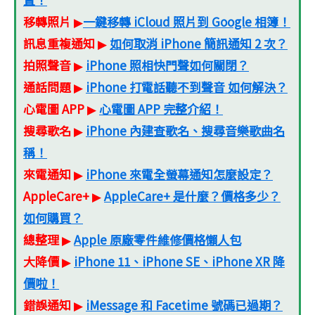
移轉照片
一鍵移轉 iCloud 照片到 Google 相簿！
▶
訊息重複通知
如何取消 iPhone 簡訊通知 2 次？
▶
拍照聲音
iPhone 照相快門聲如何關閉？
▶
通話問題
iPhone 打電話聽不到聲音 如何解決？
▶
心電圖 APP
心電圖 APP 完整介紹！
▶
搜尋歌名
iPhone 內建查歌名、搜尋音樂歌曲名
▶
稱！
來電通知
iPhone 來電全螢幕通知怎麼設定？
▶
AppleCare+
AppleCare+ 是什麼？價格多少？
▶
如何購買？
總整理
Apple 原廠零件維修價格懶人包
▶
大降價
iPhone 11、iPhone SE、iPhone XR 降
▶
價啦！
錯誤通知
iMessage 和 Facetime 號碼已過期？
▶