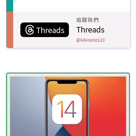
追蹤我們
Threads
Threads
@kikinote123