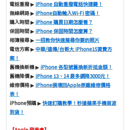
電話重撥
iPhone 自動重撥電話快捷鍵！
▶
無線網路
iPhone自動輸入Wi-Fi 密碼！
▶
購入時間
iPhone 購買日期怎麼看？
▶
保固時間
iPhone 保固時間怎麼算？
▶
相簿搜尋
一招教你快速搜尋你要的照片
▶
電信方案
中華/遠傳/台哥大 iPhone15資費方
▶
案！
舊機換新機
iPhone 各型號舊換新折抵金額！
▶
舊機降價
iPhone 13、14 最多調降3000元！
▶
維修價格
iPhone損壞回Apple原廠維修價格
▶
表！
iPhone預購
快速訂購教學！秒搶蘋果手機首波
▶
到貨！
【Apple 發表會】