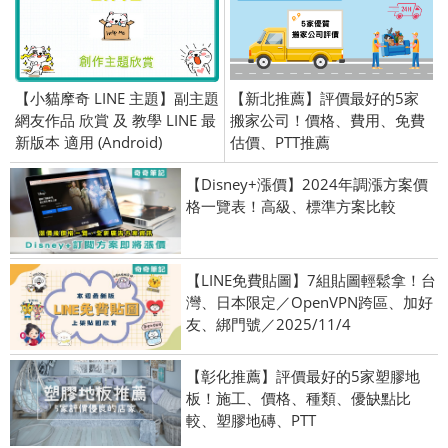
【小貓摩奇 LINE 主題】副主題
【新北推薦】評價最好的5家
網友作品 欣賞 及 教學 LINE 最
搬家公司！價格、費用、免費
新版本 適用 (Android)
估價、PTT推薦
【Disney+漲價】2024年調漲方案價
格一覽表！高級、標準方案比較
【LINE免費貼圖】7組貼圖輕鬆拿！台
灣、日本限定／OpenVPN跨區、加好
友、綁門號／2025/11/4
【彰化推薦】評價最好的5家塑膠地
板！施工、價格、種類、優缺點比
較、塑膠地磚、PTT