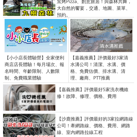
窯烤Pizza、創意旅居！與森林共舞，
大自然的饗宴，交通、地圖、菜單、
預約。
【小小店長體驗營】全家便利
【嘉義推薦】評價最好3家清
商店店長體驗！每月場次、報
水溝公司！清潔、水溝、價
名時間、年齡限制、人數限
格、免費估價、排水溝、清
制、免費職業體驗
理、廠商、PTT推薦
【嘉義推薦】評價最好5家洗衣機維
修！故障、修理、價格、費用
【沙鹿推薦】評價最好的3家拉網路線
公司！牽網路線、價格、費用、網路
線、室內網路拉線工程