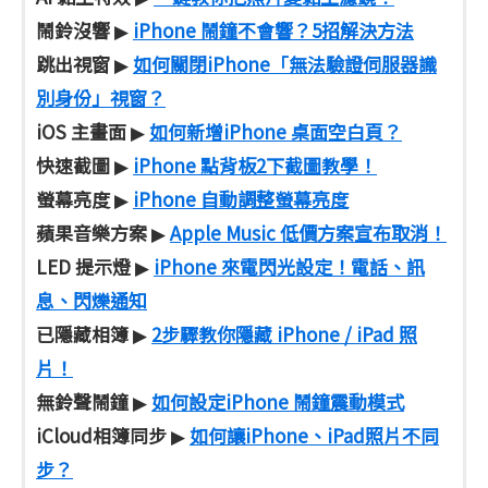
鬧鈴沒響
iPhone 鬧鐘不會響？5招解決方法
▶
跳出視窗
如何關閉iPhone「無法驗證伺服器識
▶
別身份」視窗？
iOS 主畫面
如何新增iPhone 桌面空白頁？
▶
快速截圖
iPhone 點背板2下截圖教學！
▶
螢幕亮度
iPhone 自動調整螢幕亮度
▶
蘋果音樂方案
Apple Music 低價方案宣布取消！
▶
LED 提示燈
iPhone 來電閃光設定！電話、訊
▶
息、閃爍通知
已隱藏相簿
2步驟教你隱藏 iPhone / iPad 照
▶
片！
無鈴聲鬧鐘
如何設定iPhone 鬧鐘震動模式
▶
iCloud相簿同步
如何讓iPhone、iPad照片不同
▶
步？