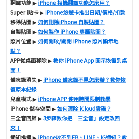
翻譯功能
iPhone 相機翻譯功能怎麼用？
▶
Super i貼卡
iPhone悠遊卡推出日期/價格/扣款
▶
移除貼圖
如何刪除iPhone 自製貼圖？
▶
自製貼圖
如何製作 iPhone 專屬貼圖？
▶
照片位置
如何開啟/關閉 iPhone 照片顯示地
▶
點？
APP從桌面移除
教你 iPhone App 圖示恢復到桌
▶
面！
備忘錄消失
iPhone 備忘錄不見怎麼辦？教你恢
▶
復原本紀錄
兒童模式
iPhone APP 使用時間限制教學
▶
iPhone 儲存空間
如何清除 iCloud雲碟？
▶
三全音回歸
3步驟教你把「三全音」設定改回
▶
來！
通知推播
iPhone收不到FB、LINE、IG通知？教
▶