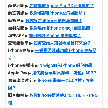
蘋果地圖
如何開啟 Apple Map 3D地圖導航？
▶
航班資訊
教你4招用iPhone查飛機動態！
▶
動態島
教你設定 iPhone 動態島資訊！
▶
自製貼圖
教你製作 iPhone emoji 創意貼圖！
▶
尋找APP
如何開啟iPhone 維修模式？
▶
查電話教學
如何查詢未知號碼是誰打來的？
▶
iPhone桌布
一鍵把照片裁切成 iPhone 桌布尺
▶
寸！
iPhone交通卡
Navigo加入iPhone 錢包教學
▶
Apple Pay
如何將發票載具存到「錢包」APP？
▶
桌面出現數字
iPhone 畫面一直出現數字怎麼
▶
辦？
照片轉檔
教你iPhone照片轉JPG、HEIF、PNG
▶
檔