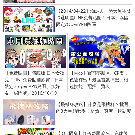
【2014/04/22】蜘蛛人、熊大無罪版
卡通明星LINE免費貼圖！日本、泰國
限定/OpenVPN跨區
【免費貼圖】隱藏版 日本女孩
【雷公】寶可夢新IV、CP表，
兒！LINE免費貼圖欣賞！日本
色違釋出！最強雷戲神獸、相
限定／openVPN跨區、加好
剋技能、配招一覽表。
友、綁門號／2016/10/19
【飛機杯攻略】什麼是飛機杯？挑選
的3大重點教學！材質、爽度、軟硬度
【iOS 限免】超夯舒壓著色，完成後