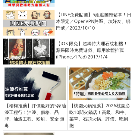
【LINE免費貼圖】5組貼圖輕鬆拿！日
本限定／OpenVPN跨區、加好友、綁
門號／2023/10/10
【iOS 限免】超獨特大理石紋相機！
蘋果限時免費遊戲、應用軟體推薦
(iPhone／iPad) 2017/1/4
【楊梅推薦】評價最好的5家油
【桃園火鍋推薦】2026桃園必
漆工程行！油漆、價格、品
吃10間火鍋店！高級、和牛、
牌、油漆工程、粉刷、安全 無
菜單、石頭火鍋、評價、吃到
毒
飽