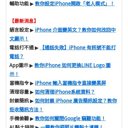
輔助功能
教你設定iPhone開啟「老人模式」！
▶
【最新消息】
語言設定
iPhone 介面變英文？教你如何改回中
▶
文顯示！
電話打不通
【通話失敗】iPhone 有訊號不能打
▶
電話？
App圖示
教你iPhone 如何更換LINE Logo 圖
▶
示！
當機指令
iPhone 輸入當機指令直接變黑屏
▶
清理容量
如何清理iPhone系統資料？
▶
封鎖簡訊
如何封鎖 iPhone 廣告簡訊設定？教你
▶
拒收簡訊方法！
手機偷聽
教你如何關閉Google 竊聽功能！
▶
AI 黏土特效
一鍵教你把照片變黏土濾鏡！
▶