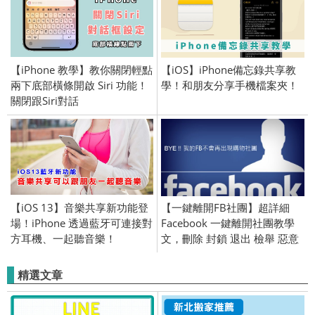
【iPhone 教學】教你關閉輕點
【iOS】iPhone備忘錄共享教
兩下底部橫條開啟 Siri 功能！
學！和朋友分享手機檔案夾！
關閉跟Siri對話
【iOS 13】音樂共享新功能登
【一鍵離開FB社團】超詳細
場！iPhone 透過藍牙可連接對
Facebook 一鍵離開社團教學
方耳機、一起聽音樂！
文，刪除 封鎖 退出 檢舉 惡意
社團 / iOS Android chrome 下
載 擴充
精選文章