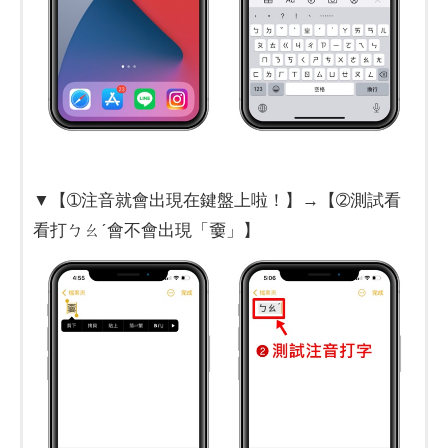
▼【➀注音就會出現在鍵盤上啦！】→【➁測試看
看打ㄅㄠˊ會不會出現「嫑」】