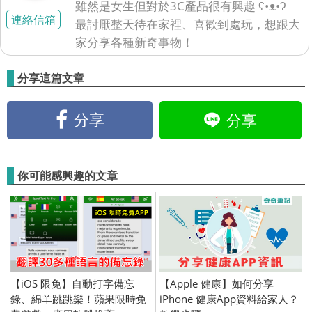
雖然是女生但對於3C產品很有興趣 ʕ•ᴥ•ʔ
連絡信箱
最討厭整天待在家裡、喜歡到處玩，想跟大
家分享各種新奇事物！
分享這篇文章
分享
分享
你可能感興趣的文章
【iOS 限免】自動打字備忘
【Apple 健康】如何分享
錄、綿羊跳跳樂！蘋果限時免
iPhone 健康App資料給家人？