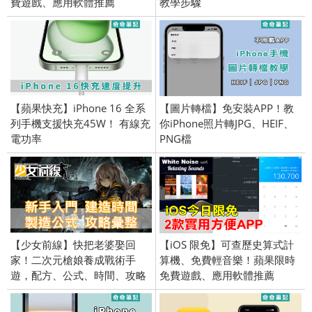
費遊戲、應用軟體推薦
教學步驟
(iPhone／iPad) 2017/10/2
【蘋果快充】iPhone 16 全系
【圖片轉檔】免安裝APP！教
列手機支援快充45W！ 有線充
你iPhone照片轉JPG、HEIF、
電功率
PNG檔
【少女前線】快把老婆娶回
【iOS 限免】可查歷史算式計
家！二次元槍娘養成戰術手
算機、免費輕音樂！蘋果限時
遊，配方、公式、時間、攻略
免費遊戲、應用軟體推薦
彙整 (Android、iPhone)
(iPhone／iPad) 2017/10/18