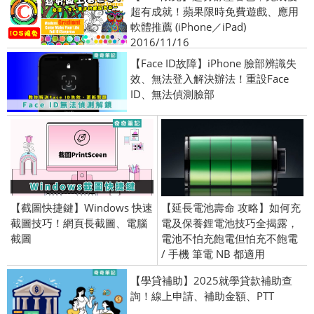
超有成就！蘋果限時免費遊戲、應用
軟體推薦 (iPhone／iPad)
2016/11/16
【Face ID故障】iPhone 臉部辨識失
效、無法登入解決辦法！重設Face
ID、無法偵測臉部
【截圖快捷鍵】Windows 快速
【延長電池壽命 攻略】如何充
截圖技巧！網頁長截圖、電腦
電及保養鋰電池技巧全揭露，
截圖
電池不怕充飽電但怕充不飽電
/ 手機 筆電 NB 都適用
【學貸補助】2025就學貸款補助查
詢！線上申請、補助金額、PTT