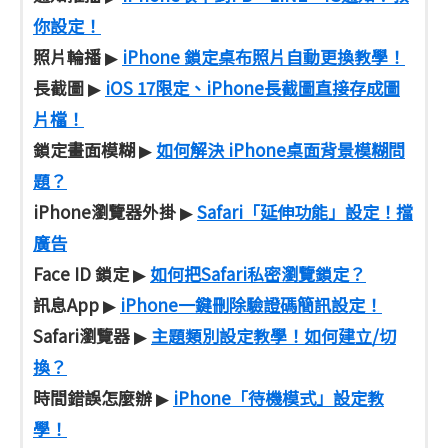
你設定！
照片輪播
iPhone 鎖定桌布照片自動更換教學！
▶
長截圖
iOS 17限定、iPhone長截圖直接存成圖
▶
片檔！
鎖定畫面模糊
如何解決 iPhone桌面背景模糊問
▶
題？
iPhone瀏覽器外掛
Safari「延伸功能」設定！擋
▶
廣告
Face ID 鎖定
如何把Safari私密瀏覽鎖定？
▶
訊息App
iPhone一鍵刪除驗證碼簡訊設定！
▶
Safari瀏覽器
主題類別設定教學！如何建立/切
▶
換？
時間錯誤怎麼辦
iPhone「待機模式」設定教
▶
學！