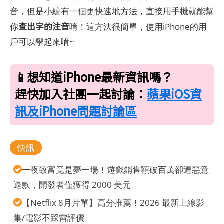
音，但是小編有一個更快速地方法，直接用手機就能幫
查出字的注音
你
唷！這方法很簡單，使用iPhone的用
戶可以學起來唷~
📱想知道iPhone最新資訊嗎？
趕快加入社團一起討論：
蘋果iOS資
訊及iPhone問題討論區
快訊
一夜致富竟是夢一場！遊戲銷售額破百萬卻遭惡意
退款，開發者僅獲得 2000 美元
【Netflix 8月片單】高分推薦！2026 最新上線影
集/電影不踩雷評價