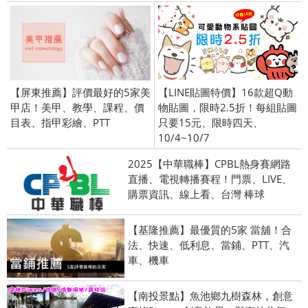
【屏東推薦】評價最好的5家美
【LINE貼圖特價】16款超Q動
甲店！美甲、教學、課程、價
物貼圖，限時2.5折！每組貼圖
目表、指甲彩繪、PTT
只要15元、限時四天、
10/4~10/7
2025【中華職棒】CPBL熱身賽網路
直播、電視轉播賽程！門票、LIVE、
購票資訊、線上看、台灣 棒球
【基隆推薦】最優質的5家 當舖！合
法、快速、低利息、當鋪、PTT、汽
車、機車
【南投景點】魚池鄉九樹森林，創意