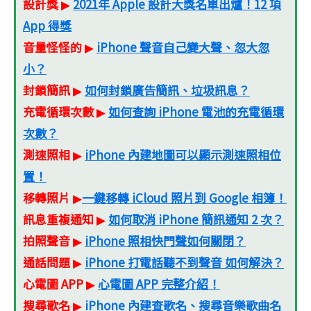
設計獎
2021年 Apple 設計大獎名單出爐！12 項
▶
App 得獎
音量怪怪的
iPhone 聲音自己變大聲、忽大忽
▶
小？
封鎖簡訊
如何封鎖廣告簡訊、垃圾訊息？
▶
充電循環次數
如何查詢 iPhone 電池的充電循環
▶
次數？
測速照相
iPhone 內建地圖可以顯示測速照相位
▶
置！
移轉照片
一鍵移轉 iCloud 照片到 Google 相簿！
▶
訊息重複通知
如何取消 iPhone 簡訊通知 2 次？
▶
拍照聲音
iPhone 照相快門聲如何關閉？
▶
通話問題
iPhone 打電話聽不到聲音 如何解決？
▶
心電圖 APP
心電圖 APP 完整介紹！
▶
搜尋歌名
iPhone 內建查歌名、搜尋音樂歌曲名
▶