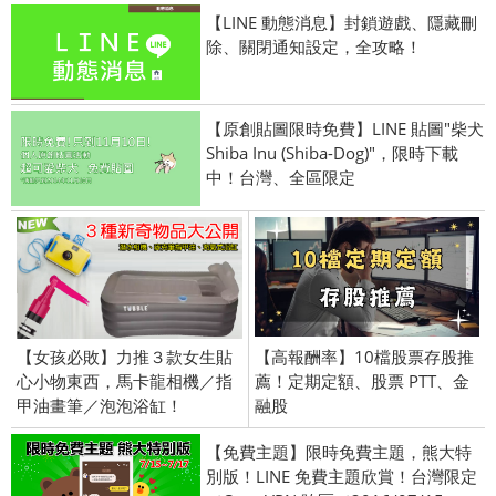
【LINE 動態消息】封鎖遊戲、隱藏刪
除、關閉通知設定，全攻略！
【原創貼圖限時免費】LINE 貼圖"柴犬
Shiba Inu (Shiba-Dog)"，限時下載
中！台灣、全區限定
【女孩必敗】力推３款女生貼
【高報酬率】10檔股票存股推
心小物東西，馬卡龍相機／指
薦！定期定額、股票 PTT、金
甲油畫筆／泡泡浴缸！
融股
【免費主題】限時免費主題，熊大特
別版！LINE 免費主題欣賞！台灣限定