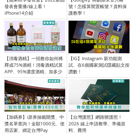
發表會重播/線上看！
號！怎樣算閒置帳號？資料保
iPhone14介紹
護教學！
【消毒酒精】一招教你如何稀
【IG】Instagram 新功能測
釋成75%酒精！消毒酒精試算
試、在6個國家測試隱藏貼文按
APP、95%濃度酒精、加多少
讚數！
水
【加碼券】i原券抽籤開獎、中
【台灣護照】網路辦護照！
獎名單查詢！金額1000元、使
2026 線上申請教學、準備資
用店家、綁定台灣Pay
料、費用