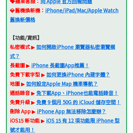
🗣️蘋果客服
：
向 Apple 官方回報問題
💎舊機換新機
：
iPhone/iPad/Mac/Apple Watch
舊換新價格
【功能/資訊】
私密模式
如何開啟iPhone 瀏覽器私密瀏覽模
▶
式？
長截圖
iPhone 長截圖App推薦！
▶
免費下載字型
如何更換iPhone 內建字體？
▶
地圖
如何設定Apple Map 機車導航？
▶
通話錄音
免下載App、iPhone也能電話錄音！
▶
免費升級
免費 9 個月 50G 的 iCloud 儲存空間！
▶
刪除 App
iPhone App 無法移除怎麼辦？
▶
iOS15 新功能
iOS 15 有 12 項功能限 iPhone 型
▶
號才能用！