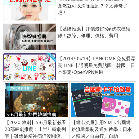
竟然就可以消除痘疤？？太神奇了
吧！
【基隆推薦】評價最好5家洗衣機維
修！故障、修理、價格、費用
【2014/05/19】LANCÔME 兔兔愛漂
亮 LINE 卡通明星免費貼圖！韓國、日
本限定/OpenVPN跨區
【2020 韓劇】5-6月最新必看
【網卡流量】用SIM卡出國網
20部韓劇推薦！上半年韓劇列
路流量限制及通知教學！日本
表｜雖然是精神病但沒關係、
／韓國／自由行／自助