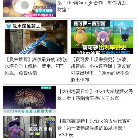
匙！Tile與Google合作，幫你防丟、
防盜！
【員林推薦】評價最好的5家洗
【寶可夢出現率變更】波波、
水塔公司！價格、費用、PTT
超音蝠、小拉達掰掰！更改寶
推薦、免費估價
可夢出現率、10km的蛋不會
孵出伊布
【大稻埕夏日節】2024大稻埕煙火秀
線上看！演唱會直播/卡司名單
【蓋諾賽克特】只怕火的古生代寶可
夢！第一隻傳說等級的蟲系神獸！
IV/CP表