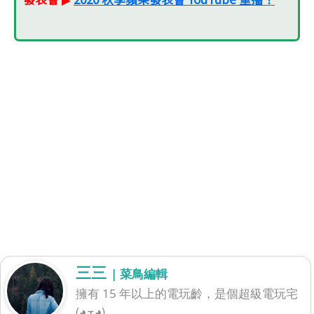
三三
| 菜鳥編輯
擁有 15 年以上的電玩齡，是個超級電玩宅
(◕ܫ◕)