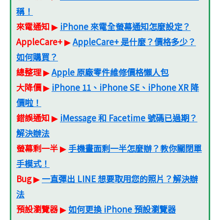
稱！
來電通知
iPhone 來電全螢幕通知怎麼設定？
▶
AppleCare+
AppleCare+ 是什麼？價格多少？
▶
如何購買？
總整理
Apple 原廠零件維修價格懶人包
▶
大降價
iPhone 11、iPhone SE、iPhone XR 降
▶
價啦！
錯誤通知
iMessage 和 Facetime 號碼已過期？
▶
解決辦法
螢幕剩一半
手機畫面剩一半怎麼辦？教你關閉單
▶
手模式！
Bug
一直彈出 LINE 想要取用您的照片？解決辦
▶
法
預設瀏覽器
如何更換 iPhone 預設瀏覽器
▶