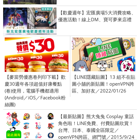
【歡慶週年】宏匯廣場5大消費攻略、
優惠活動！線上DM、寶可夢來店禮
【麥當勞優惠卷列印下載】歡
【LINE隱藏貼圖】13 組不在貼
慶30週年各項超值好康餐點
圖小舖的新貼圖！openVPN跨
(卷)使用，電腦手機都適用
區、加好友／2022/01/26
(Android／iOS／Facebook粉
絲團)
【最新貼圖】熊大兔兔 Cosplay 童話
角色啦！LINE免費、付費貼圖欣賞！
台灣、日本、泰國全區限定／
openVPN跨區、綁門號／2015/9/24