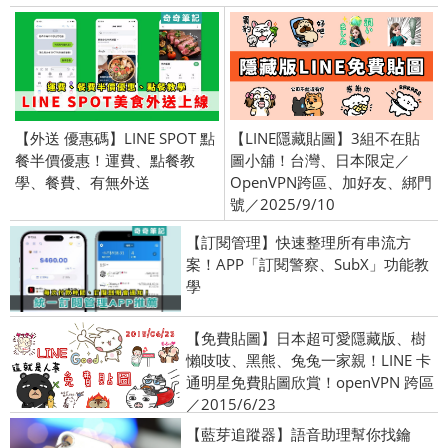
【外送 優惠碼】LINE SPOT 點
【LINE隱藏貼圖】3組不在貼
餐半價優惠！運費、點餐教
圖小舖！台灣、日本限定／
學、餐費、有無外送
OpenVPN跨區、加好友、綁門
號／2025/9/10
【訂閱管理】快速整理所有串流方
案！APP「訂閱警察、SubX」功能教
學
【免費貼圖】日本超可愛隱藏版、樹
懶吱吱、黑熊、兔兔一家親！LINE 卡
通明星免費貼圖欣賞！openVPN 跨區
／2015/6/23
【藍芽追蹤器】語音助理幫你找鑰