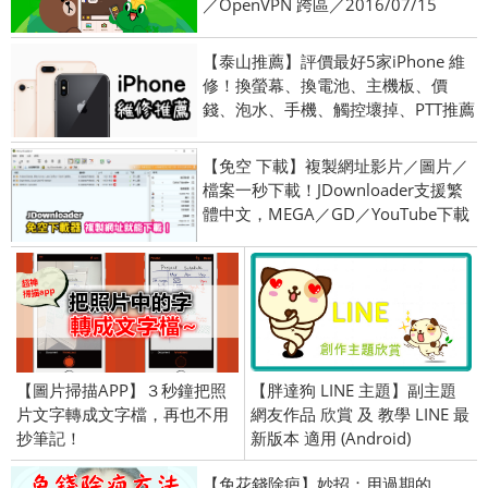
／OpenVPN 跨區／2016/07/15
【泰山推薦】評價最好5家iPhone 維
修！換螢幕、換電池、主機板、價
錢、泡水、手機、觸控壞掉、PTT推薦
【免空 下載】複製網址影片／圖片／
檔案一秒下載！JDownloader支援繁
體中文，MEGA／GD／YouTube下載
【圖片掃描APP】３秒鐘把照
【胖達狗 LINE 主題】副主題
片文字轉成文字檔，再也不用
網友作品 欣賞 及 教學 LINE 最
抄筆記！
新版本 適用 (Android)
【免花錢除疤】妙招：用過期的____