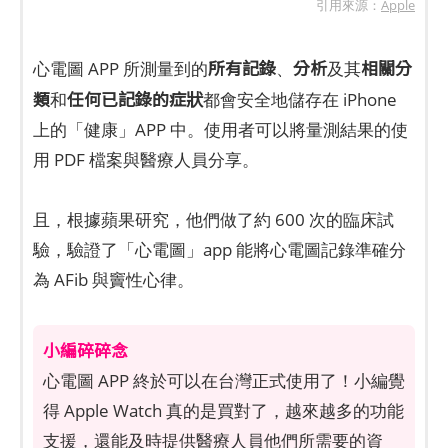
引用來源：
Apple
所有記錄
分析
相關分
心電圖 APP 所測量到的
、
及其
類
任何已記錄的症狀
和
都會安全地儲存在 iPhone
上的「健康」APP 中。使用者可以將量測結果的使
用 PDF 檔案與醫療人員分享。
且，根據蘋果研究，他們做了約 600 次的臨床試
驗，驗證了「心電圖」app 能將心電圖記錄準確分
為 AFib 與竇性心律。
小編碎碎念
心電圖 APP 終於可以在台灣正式使用了！小編覺
得 Apple Watch 真的是買對了，越來越多的功能
支援，還能及時提供醫療人員他們所需要的資