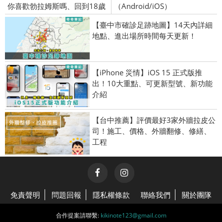
你喜歡勃拉姆斯嗎、回到18歲
（Android/iOS）
【臺中市確診足跡地圖】14天內詳細
地點、進出場所時間每天更新！
【iPhone 災情】iOS 15 正式版推
出！10大重點、可更新型號、新功能
介紹
【台中推薦】評價最好3家外牆拉皮公
司！施工、價格、外牆翻修、修繕、
工程
免責聲明
問題回報
隱私權條款
聯絡我們
關於團隊
合作提案請聯繫:
kikinote123@gmail.com