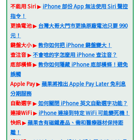
不能用 Siri
iPhone 部份 App 無法使用 Siri 聲控
▶
指令！
更換電池
台灣大哥大門市更換原廠電池只要 990
▶
元！
鍵盤大小
教你如何把 iPhone 鍵盤變大！
▶
查注音
不會唸的字怎麼用 iPhone 查注音？
▶
底部橫條
教你如何隱藏 iPhone 底部橫條！避免
▶
誤觸
Apple Pay
蘋果將推出 Apple Pay Later 免利息
▶
分期服務
自動選字
如何關閉 iPhone 英文自動選字功能？
▶
連接WiFi
iPhone 連接到特定 WiFi 可能變死機！
▶
快訊
蘋果含有磁鐵產品、需和醫療器材保持距
▶
離！