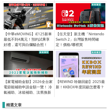
【中華eMOVING】iE125新車
【任天堂】新主機「Nintendo
最低不到4萬元！預約試乘享
Switch 2」台灣販售時間確
好禮，還可與白爛貓合照！
定！價格/哪裡買
【家電補助金額】2026全台家
【REWIND 聆聽回顧】2025最
電節能補助申請金額一覽！ 冷
新！KKBOX年度回顧怎麼看？
氣補助、冰箱補助、汰舊換新
補助
精選文章