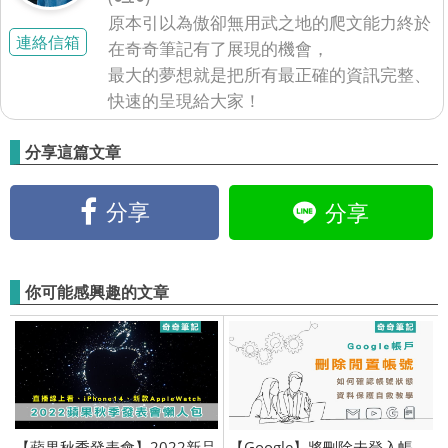
原本引以為傲卻無用武之地的爬文能力終於
連絡信箱
在奇奇筆記有了展現的機會，
最大的夢想就是把所有最正確的資訊完整、
快速的呈現給大家！
分享這篇文章
分享
分享
你可能感興趣的文章
【蘋果秋季發表會】2022新品
【Google】將刪除未登入帳