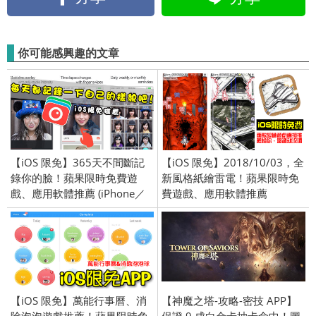
你可能感興趣的文章
【iOS 限免】365天不間斷記
【iOS 限免】2018/10/03，全
錄你的臉！蘋果限時免費遊
新風格紙繪雷電！蘋果限時免
戲、應用軟體推薦 (iPhone／
費遊戲、應用軟體推薦
iPad) 2018/1/29
(iPhone／iPad)
【iOS 限免】萬能行事曆、消
【神魔之塔-攻略-密技 APP】
除泡泡遊戲推薦！蘋果限時免
保證 9 成白金卡抽卡命中！圖