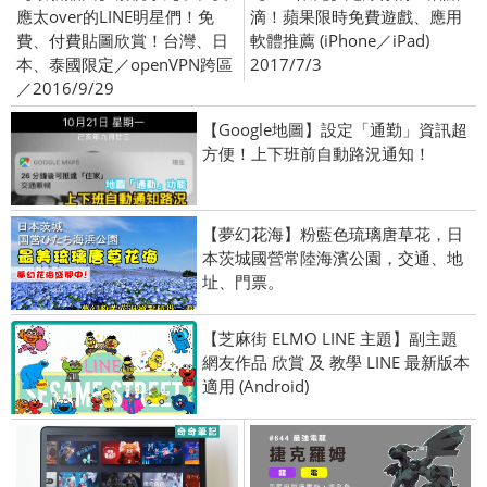
應太over的LINE明星們！免
滴！蘋果限時免費遊戲、應用
費、付費貼圖欣賞！台灣、日
軟體推薦 (iPhone／iPad)
本、泰國限定／openVPN跨區
2017/7/3
／2016/9/29
【Google地圖】設定「通勤」資訊超
方便！上下班前自動路況通知！
【夢幻花海】粉藍色琉璃唐草花，日
本茨城國營常陸海濱公園，交通、地
址、門票。
【芝麻街 ELMO LINE 主題】副主題
網友作品 欣賞 及 教學 LINE 最新版本
適用 (Android)