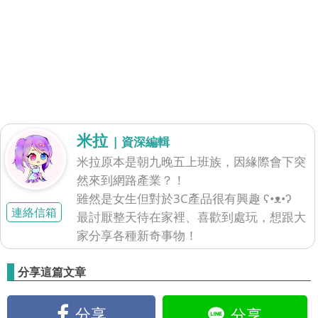
米拉
| 資深編輯
米拉原本是朝九晚五上班族，因緣際會下突
然來到網路產業？！
雖然是女生但對於3C產品很有興趣 ʕ•ᴥ•ʔ
連絡信箱
最討厭整天待在家裡、喜歡到處玩，想跟大
家分享各種新奇事物！
分享這篇文章
分享
分享