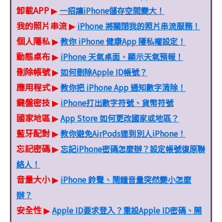
卸載APP
一招讓iPhone儲存空間變大！
▶
我的照片串流
iPhone 將關閉我的照片串流服務！
▶
個人隱私
教你 iPhone 健康App 隱私權設定！
▶
動態桌布
iPhone 天氣桌面、顯示天氣預報！
▶
刪除帳號
如何刪除Apple ID帳號？
▶
應用程式
教你把 iPhone App 通知數字清除！
▶
鍵盤密技
iPhone打出數字符號、貨幣符號
▶
國家地區
App Store 如何更改國家或地區？
▶
藍牙配對
教你避免AirPods連到別人iPhone！
▶
忘記密碼
忘記iPhone密碼怎麼辦？設定帳號復原聯
▶
絡人！
音量大小
iPhone 鈴聲、鬧鐘音量突然變小怎麼
▶
辦？
安全性
Apple ID要求登入？重設Apple ID密碼、開
▶