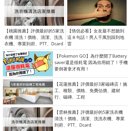
【桃園推薦】評價最好的5家洗
【情侶必看】女友最不想聽到
衣機 清洗！價格、清潔、洗洗
這８句話！男人千萬別踩到地
衣機、專業到府、PTT、Dcard
雷
【Pokemon GO】為什麼開了Battery
saver還是很耗電 因為你用錯了！手機
要倒著拿才有用！
【花蓮推薦】評價最好3家磁磚店！施
工、種類、價格、免費估價、建材
行、磁磚、工程
【雲林推薦】評價最好的5家洗衣機
清洗！價格、清潔、洗洗衣機、專業
到府、PTT、Dcard