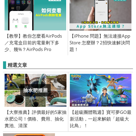
【教學】教你怎麼看AirPods
【iPhone 問題】無法連接App
／充電盒目前的電量剩下多
Store 怎麼辦？2招快速解決問
少、幾%？AirPods Pro
題！
精選文章
【大寮推薦】評價最好的5家抽
【超級團體戰週】寶可夢GO最
水肥公司！價格、費用、抽化
新活動，一起來解鎖「超級大
糞池、清潔
比鳥」！