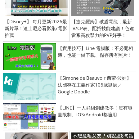
【Disney+】 每月更新2026最
【捷克羅姆】破盾電龍，最新
新片單！迪士尼必看影集/電影
IV/CP表、配招技能建議！色違
推薦
雷系高攻擊力的PVP好手！
【實用技巧】Line 電腦版：不必開相
簿，也能一鍵下載、儲存所有照片！
【Simone de Beauvoir 西蒙·波娃】
法國存在主義作家106歲誕辰／
Google Doodle
【LINE】一人群組創建教學！沒有容
量限制、iOS/Android都適用