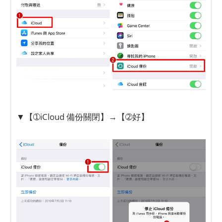
▼【➀iCloud 備份關閉】→【➁好】