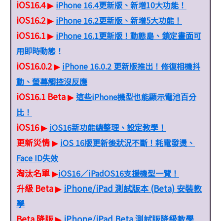
iOS16.4
iPhone 16.4更新版、新增10大功能！
▶
iOS16.2
iPhone 16.2更新版、新增5大功能！
▶
iOS16.1
iPhone 16.1更新版！動態島、鎖定畫面可
▶
用即時動態！
iOS16.0.2
iPhone 16.0.2 更新版推出！修復相機抖
▶
動、螢幕觸控沒反應
iOS16.1 Beta
這些iPhone機型也能顯示電池百分
▶
比！
iOS16
iOS16新功能總整理、設定教學！
▶
更新災情
iOS 16版更新後狀況不斷！耗電發燙、
▶
Face ID失效
淘汰名單
iOS16／iPadOS16支援機型一覽！
▶
升級 Beta
iPhone/iPad 測試版本 (Beta) 安裝教
▶
學
Beta 降版
iPhone/iPad Beta 測試版降級教學
▶