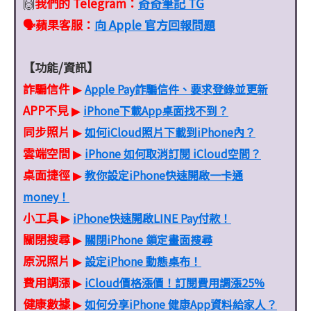
我們的 Telegram：
奇奇筆記 TG
🙌
🗣️蘋果客服
：
向 Apple 官方回報問題
【功能/資訊】
詐騙信件
Apple Pay詐騙信件、要求登錄並更新
▶
APP不見
iPhone下載App桌面找不到？
▶
同步照片
如何iCloud照片下載到iPhone內？
▶
雲端空間
iPhone 如何取消訂閱 iCloud空間？
▶
桌面捷徑
教你設定iPhone快速開啟一卡通
▶
money！
小工具
iPhone快速開啟LINE Pay付款！
▶
關閉搜尋
關閉iPhone 鎖定畫面搜尋
▶
原況照片
設定iPhone 動態桌布！
▶
費用調漲
iCloud價格漲價！訂閱費用調漲25%
▶
健康數據
如何分享iPhone 健康App資料給家人？
▶