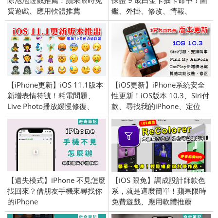
費遊戲、應用軟體推薦
鑑、外掛、修改、情報、
(iPhone／iPad) 2017/3/20
Combo值及卡牌能力一覽；自
動轉珠 教學(Android／iPhone
iOS)
【iPhone更新】iOS 11.1版本
【iOS更新】iPhone系統安全
新增表情符號！耗電問題、
性更新！iOS版本 10.3、Siri付
Live Photo播放緩慢修復、
款、尋找我的iPhone、定位
GPS定位、3D Touch切換APP
AirPods。
功能
【遺失模式】iPhone 不見怎麼
【iOS 限免】調成設計師款色
找回來？借朋友手機來尋找你
系，就是這麼簡單！蘋果限時
的iPhone
免費遊戲、應用軟體推薦
(iPhone／iPad) 2016/11/23