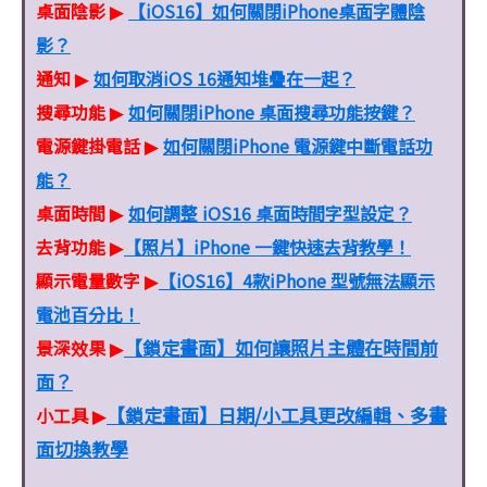
桌面陰影
【iOS16】如何關閉iPhone桌面字體陰
▶
影？
通知
如何取消iOS 16通知堆疊在一起？
▶
搜尋功能
如何關閉iPhone 桌面搜尋功能按鍵？
▶
電源鍵掛電話
如何關閉iPhone 電源鍵中斷電話功
▶
能？
桌面時間
如何調整 iOS16 桌面時間字型設定？
▶
去背功能
【照片】iPhone 一鍵快速去背教學！
▶
顯示電量數字
【iOS16】4款iPhone 型號無法顯示
▶
電池百分比！
【鎖定畫面】如何讓照片主體在時間前
景深效果
▶
面？
【鎖定畫面】日期/小工具更改編輯、多畫
小工具
▶
面切換教學