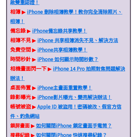
啟雙重認證！
相簿
iPhone 刪除相簿教學！教你完全清除照片、
▶
相簿！
備忘錄
iPhone備忘錄共享教學！
▶
相簿不見
iPhone 共享相簿消失不見、解決方法
▶
免費空間
iPhone共享相簿教學！
▶
時間秒針
iPhone 如何顯示時間秒數？
▶
相機畫面閃一下
iPhone 14 Pro 拍照對焦問題解決
▶
辦法！
桌面佈置
iPhone主畫面重置教學！
▶
錄影曝光
iPhone影片曝光、變亮解決辦法！
▶
帳號被盜
Apple ID 被盜用！密碼被改、假官方信
▶
件、釣魚網站
鎖屏畫面
如何關閉iPhone 鎖定畫面手電筒？
▶
搜尋紀錄
如何關閉iPhone 快速搜尋紀錄？
▶