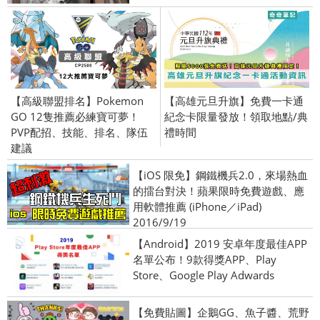
【高級聯盟排名】Pokemon
【高雄元旦升旗】免費一卡通
GO 12隻推薦必練寶可夢！
紀念卡限量發放！領取地點/典
PVP配招、技能、排名、隊伍
禮時間
建議
【iOS 限免】鋼鐵機兵2.0，來場熱血
的擂台對決！蘋果限時免費遊戲、應
用軟體推薦 (iPhone／iPad)
2016/9/19
【Android】2019 安卓年度最佳APP
名單公布！9款得獎APP、Play
Store、Google Play Adwards
【免費貼圖】企鵝GG、魚子醬、荒野