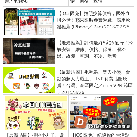
握天氣變化
修、價格、規格
【iOS 限免】拍照換算價格，國外血
拼必備！蘋果限時免費遊戲、應用軟
體推薦 (iPhone／iPad) 2018/07/25
【鹿港推薦】評價最好5家冷氣行！冷
氣安裝、維修、價格、保養、灌冷
媒、故障、空調、不冷、噪音
【最新貼圖】毛毛蟲、樂天小熊、會
動的超人力霸王、LINE 付費貼圖欣
賞！台灣、全區限定／openVPN 跨區
／2015/3/26
【最新貼圖】櫻桃小丸子、反
【iOS 限免】紀錄你的生活點