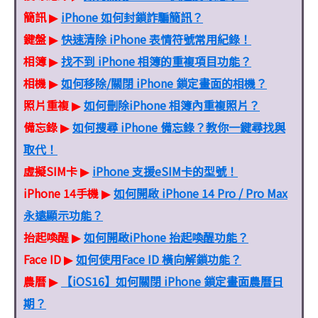
簡訊
iPhone 如何封鎖詐騙簡訊？
▶
鍵盤
快速清除 iPhone 表情符號常用紀錄！
▶
相簿
找不到 iPhone 相簿的重複項目功能？
▶
相機
如何移除/關閉 iPhone 鎖定畫面的相機？
▶
照片重複
如何刪除iPhone 相簿內重複照片？
▶
備忘錄
如何搜尋 iPhone 備忘錄？教你一鍵尋找與
▶
取代！
虛擬SIM卡
iPhone 支援eSIM卡的型號！
▶
iPhone 14手機
如何開啟 iPhone 14 Pro / Pro Max
▶
永遠顯示功能？
抬起喚醒
如何開啟iPhone 抬起喚醒功能？
▶
Face ID
如何使用Face ID 橫向解鎖功能？
▶
農曆
【iOS16】如何關閉 iPhone 鎖定畫面農曆日
▶
期？