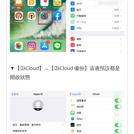
▼【➀iCloud】→【➁iCloud 備份】這邊預設都是
開啟狀態