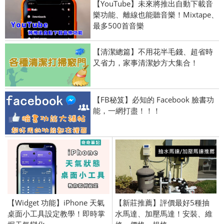
【YouTube】未來將推出自動下載音
樂功能、離線也能聽音樂！Mixtape、
最多500首音樂
【清潔總篇】不用花半毛錢、超省時
又省力，家事清潔妙方大集合！
【FB秘笈】必知的 Facebook 臉書功
能，一網打盡！！！
【Widget 功能】iPhone 天氣
【新莊推薦】評價最好5種抽
桌面小工具設定教學！即時掌
水馬達、加壓馬達！安裝、維