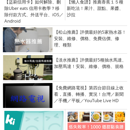
【盜刷信用卡】如何解除、刪
【懶人食譜】推薦香蕉１５種
除Uber eats 信用卡教學？移
新吃法！果汁、甜點、果醬、
除付款方式、外送平台、iOS／
沙拉
Android
【松山推薦】評價最好的5家熱水器！
安裝、維修、價格、免費估價、修
理、種類
【淡水推薦】評價最好5種抽水馬達、
加壓馬達！安裝、維修、價格、規格
【免費網路電視】第四台節目線上收
看，直播、轉播、實況！台灣／新聞
／手機／平板／YouTube Live HD