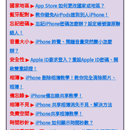
國家地區
App Store 如何更改國家或地區？
▶
藍牙配對
教你避免AirPods連到別人iPhone！
▶
忘記密碼
忘記iPhone密碼怎麼辦？設定帳號復原聯
▶
絡人！
音量大小
iPhone 鈴聲、鬧鐘音量突然變小怎麼
▶
辦？
安全性
Apple ID要求登入？重設Apple ID密碼、開
▶
啟雙重認證！
相簿
iPhone 刪除相簿教學！教你完全清除照片、
▶
相簿！
備忘錄
iPhone備忘錄共享教學！
▶
相簿不見
iPhone 共享相簿消失不見、解決方法
▶
免費空間
iPhone共享相簿教學！
▶
時間秒針
iPhone 如何顯示時間秒數？
▶