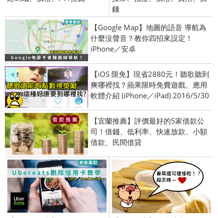
錢
【Google Map】地圖的語音 導航為
什麼沒聲音？教你四招來設定！
iPhone／安卓
【iOS 限免】現省2880元！聽歌聽到
爽哪裡找？蘋果限時免費遊戲、應用
軟體介紹 (iPhone／iPad) 2016/5/30
【宜蘭推薦】評價最好的5家借款公
司！借錢、低利率、快速放款、小額
借款、民間借貸