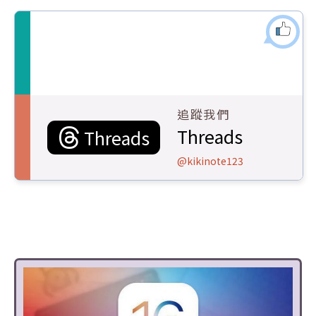
追蹤我們
Threads
Threads
@kikinote123