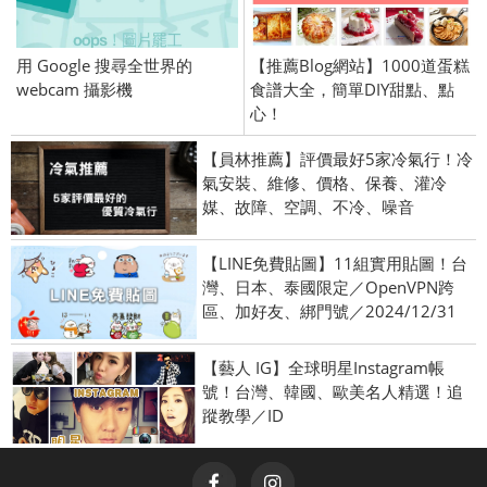
用 Google 搜尋全世界的
【推薦Blog網站】1000道蛋糕
webcam 攝影機
食譜大全，簡單DIY甜點、點
心！
【員林推薦】評價最好5家冷氣行！冷
氣安裝、維修、價格、保養、灌冷
媒、故障、空調、不冷、噪音
【LINE免費貼圖】11組實用貼圖！台
灣、日本、泰國限定／OpenVPN跨
區、加好友、綁門號／2024/12/31
【藝人 IG】全球明星Instagram帳
號！台灣、韓國、歐美名人精選！追
蹤教學／ID