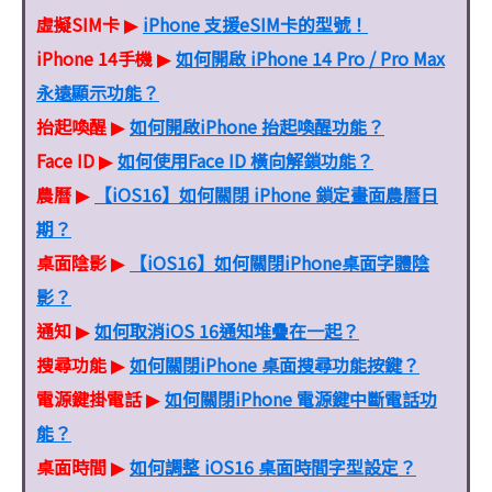
虛擬SIM卡
iPhone 支援eSIM卡的型號！
▶
iPhone 14手機
如何開啟 iPhone 14 Pro / Pro Max
▶
永遠顯示功能？
抬起喚醒
如何開啟iPhone 抬起喚醒功能？
▶
Face ID
如何使用Face ID 橫向解鎖功能？
▶
農曆
【iOS16】如何關閉 iPhone 鎖定畫面農曆日
▶
期？
桌面陰影
【iOS16】如何關閉iPhone桌面字體陰
▶
影？
通知
如何取消iOS 16通知堆疊在一起？
▶
搜尋功能
如何關閉iPhone 桌面搜尋功能按鍵？
▶
電源鍵掛電話
如何關閉iPhone 電源鍵中斷電話功
▶
能？
桌面時間
如何調整 iOS16 桌面時間字型設定？
▶