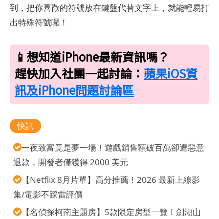
到，把你喜歡的符號放在鍵盤代替文字上，就能輕易打
出特殊符號囉！
📱想知道iPhone最新資訊嗎？
趕快加入社團一起討論：
蘋果iOS資
訊及iPhone問題討論區
快訊
一夜致富竟是夢一場！遊戲銷售額破百萬卻遭惡意
退款，開發者僅獲得 2000 美元
【Netflix 8月片單】高分推薦！2026 最新上線影
集/電影不踩雷評價
【名偵探柯南主題房】5款限定房型一覽！劍湖山