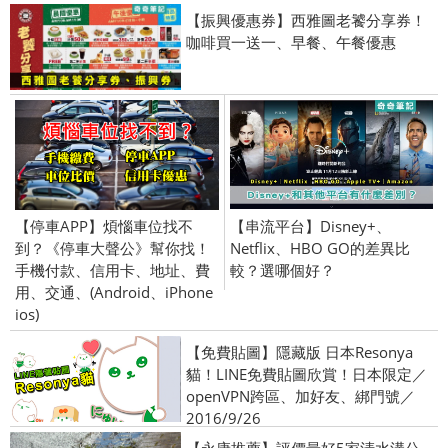
【振興優惠券】西雅圖老饕分享券！
咖啡買一送一、早餐、午餐優惠
【停車APP】煩惱車位找不
【串流平台】Disney+、
到？《停車大聲公》幫你找！
Netflix、HBO GO的差異比
手機付款、信用卡、地址、費
較？選哪個好？
用、交通、(Android、iPhone
ios)
【免費貼圖】隱藏版 日本Resonya
貓！LINE免費貼圖欣賞！日本限定／
openVPN跨區、加好友、綁門號／
2016/9/26