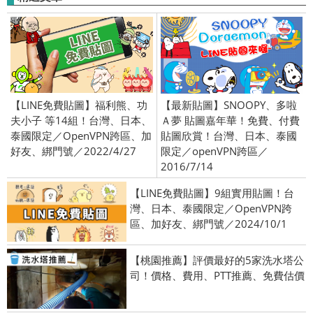
【LINE免費貼圖】福利熊、功
【最新貼圖】SNOOPY、多啦
夫小子 等14組！台灣、日本、
Ａ夢 貼圖嘉年華！免費、付費
泰國限定／OpenVPN跨區、加
貼圖欣賞！台灣、日本、泰國
好友、綁門號／2022/4/27
限定／openVPN跨區／
2016/7/14
【LINE免費貼圖】9組實用貼圖！台
灣、日本、泰國限定／OpenVPN跨
區、加好友、綁門號／2024/10/1
【桃園推薦】評價最好的5家洗水塔公
司！價格、費用、PTT推薦、免費估價