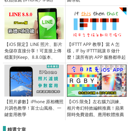
2017/8/23
【iOS 限定】LINE 照片、影片
【IFTTT APP 教學】當 A 怎
免儲存直接分享！可直接上傳
樣，IF by IFTTT就讓 B 做什
檔案到Keep、8.8.0版本、
麼！讓所有的 APP 服務都串起
iPhone 新功能
來！
【照片參數】iPhone 原相機照
【iOS 限免】左右腦力訓練、
片調色教學！富士山風格、一
相片奇幻特效編輯推薦！蘋果
鍵套用教學
限時免費遊戲、應用軟體推薦
(iPhone／iPad) 2017/3/27
精選文章