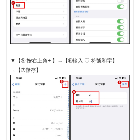
▼【➄ 按右上角+ 】→【➅輸入 ♡ 符號和字】
→【➆儲存】