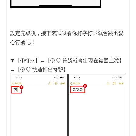
設定完成後，接下來試試看你打字打ㄞ就會跳出愛
心符號吧！
▼【➀打ㄞ】→【➁ ♡ 符號就會出現在鍵盤上啦】
→【➂ ♡ 快速打出符號】