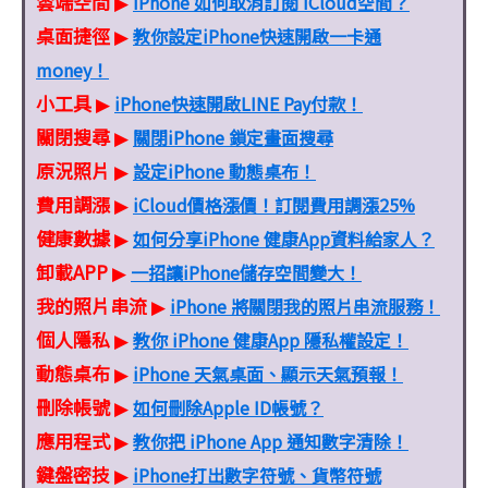
雲端空間
iPhone 如何取消訂閱 iCloud空間？
▶
桌面捷徑
教你設定iPhone快速開啟一卡通
▶
money！
小工具
iPhone快速開啟LINE Pay付款！
▶
關閉搜尋
關閉iPhone 鎖定畫面搜尋
▶
原況照片
設定iPhone 動態桌布！
▶
費用調漲
iCloud價格漲價！訂閱費用調漲25%
▶
健康數據
如何分享iPhone 健康App資料給家人？
▶
卸載APP
一招讓iPhone儲存空間變大！
▶
我的照片串流
iPhone 將關閉我的照片串流服務！
▶
個人隱私
教你 iPhone 健康App 隱私權設定！
▶
動態桌布
iPhone 天氣桌面、顯示天氣預報！
▶
刪除帳號
如何刪除Apple ID帳號？
▶
應用程式
教你把 iPhone App 通知數字清除！
▶
鍵盤密技
iPhone打出數字符號、貨幣符號
▶