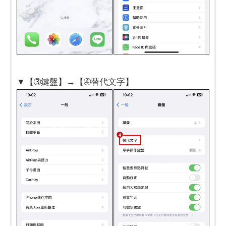
▼【➂鍵盤】→【➃替代文字】