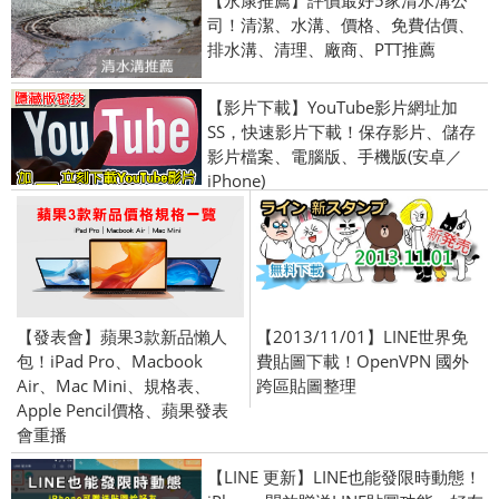
【永康推薦】評價最好5家清水溝公
司！清潔、水溝、價格、免費估價、
排水溝、清理、廠商、PTT推薦
【影片下載】YouTube影片網址加
SS，快速影片下載！保存影片、儲存
影片檔案、電腦版、手機版(安卓／
iPhone)
【發表會】蘋果3款新品懶人
【2013/11/01】LINE世界免
包！iPad Pro、Macbook
費貼圖下載！OpenVPN 國外
Air、Mac Mini、規格表、
跨區貼圖整理
Apple Pencil價格、蘋果發表
會重播
【LINE 更新】LINE也能發限時動態！