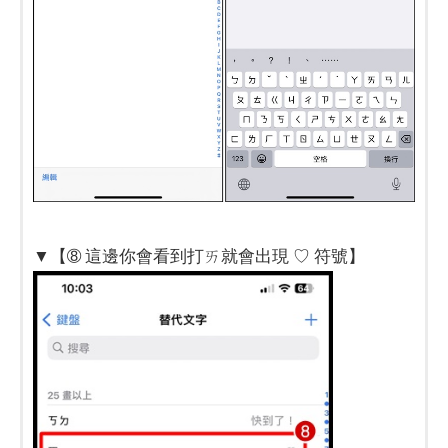
▼【➇ 這邊你會看到打ㄞ就會出現 ♡ 符號】