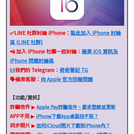
✅LINE 社群討論 iPhone：
點此加入 iPhone 討論
區 (LINE 社群)
📲 加入 iPhone 社團一起討論：
蘋果 iOS 資訊及
iPhone 問題討論區
我們的 Telegram：
奇奇筆記 TG
🙌
🗣️蘋果客服
：
向 Apple 官方回報問題
【功能/資訊】
詐騙信件
Apple Pay詐騙信件、要求登錄並更新
▶
APP不見
iPhone下載App桌面找不到？
▶
同步照片
如何iCloud照片下載到iPhone內？
▶