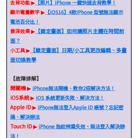
去背功能
【照片】iPhone 一鍵快速去背教學！
▶
顯示電量數字
【iOS16】4款iPhone 型號無法顯示
▶
電池百分比！
【鎖定畫面】如何讓照片主體在時間前
景深效果
▶
面？
【鎖定畫面】日期/小工具更改編輯、多畫
小工具
▶
面切換教學
【故障排解】
開關機
iPhone無法開機、教你2招解決方法！
▶
iOS系統
iOS 系統更新失敗、解決方法！
▶
Apple ID
iPhone無法登入Apple ID 帳號？忘記密
▶
碼、解決辦法
Touch ID
iPhone 指紋辨識失效、無法登入解決辦
▶
法！