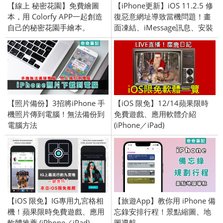
【線上 秘密花園】免費繪圖
【iPhone更新】iOS 11.2.5 修
本，用 Colorfy APP一起創造
復惡意網址導致當機問題！畫
自己的秘密花園手繪本。
面凍結、iMessage訊息、安裝
最新iOS版本
【照片備份】3招將iPhone 手
【iOS 限免】12/14蘋果限時
機照片傳到電腦！無法備份到
免費遊戲、應用軟體介紹
電腦方法
(iPhone／iPad)
【iOS 限免】IG專用九宮格相
【旅遊App】教你用 iPhone 備
機！蘋果限時免費遊戲、應用
忘錄安排行程！景點縮圖、地
軟體推薦 (iPhone／iPad)
圖導航