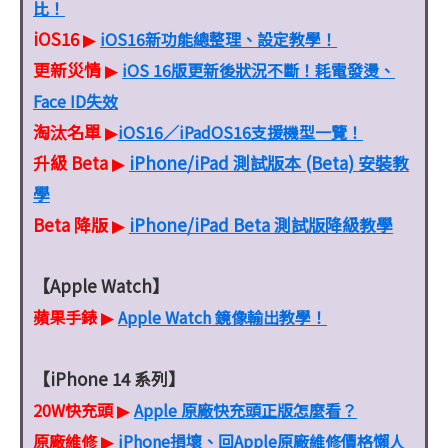
比！
iOS16
iOS16新功能總整理、設定教學！
▶
更新災情
iOS 16版更新後狀況不斷！耗電發燙、
▶
Face ID失效
淘汰名單
iOS16／iPadOS16支援機型一覽！
▶
升級 Beta
iPhone/iPad 測試版本 (Beta) 安裝教
▶
學
Beta 降版
iPhone/iPad Beta 測試版降級教學
▶
【Apple Watch】
蘋果手錶
Apple Watch 鏡像輸出教學！
▶
【iPhone 14 系列】
20W快充頭
Apple 原廠快充頭正版怎麼看？
▶
原廠維修
iPhone損壞、回Apple原廠維修價格懶人
▶