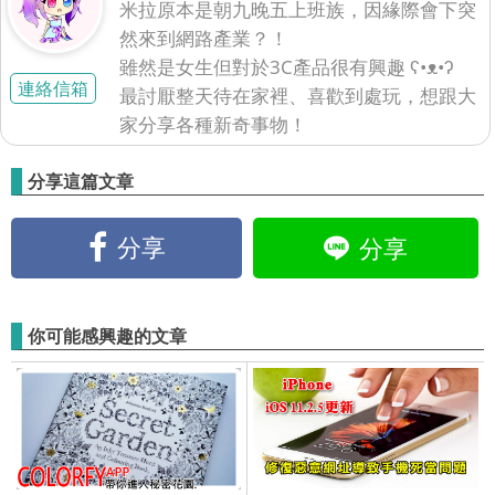
米拉原本是朝九晚五上班族，因緣際會下突
然來到網路產業？！
雖然是女生但對於3C產品很有興趣 ʕ•ᴥ•ʔ
連絡信箱
最討厭整天待在家裡、喜歡到處玩，想跟大
家分享各種新奇事物！
分享這篇文章
分享
分享
你可能感興趣的文章