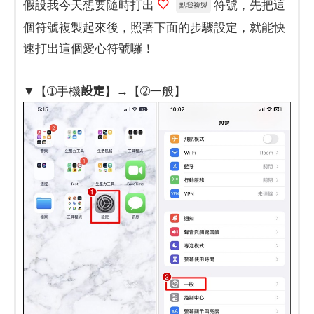
♡
假設我今天想要隨時打出
符號，先把這
點我複製
個符號複製起來後，照著下面的步驟設定，就能快
速打出這個愛心符號囉！
設定
▼【➀手機
】→【➁一般】