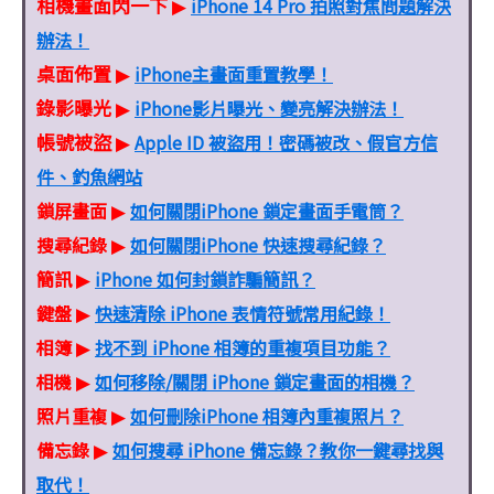
相機畫面閃一下
iPhone 14 Pro 拍照對焦問題解決
▶
辦法！
桌面佈置
iPhone主畫面重置教學！
▶
錄影曝光
iPhone影片曝光、變亮解決辦法！
▶
帳號被盜
Apple ID 被盜用！密碼被改、假官方信
▶
件、釣魚網站
鎖屏畫面
如何關閉iPhone 鎖定畫面手電筒？
▶
搜尋紀錄
如何關閉iPhone 快速搜尋紀錄？
▶
簡訊
iPhone 如何封鎖詐騙簡訊？
▶
鍵盤
快速清除 iPhone 表情符號常用紀錄！
▶
相簿
找不到 iPhone 相簿的重複項目功能？
▶
相機
如何移除/關閉 iPhone 鎖定畫面的相機？
▶
照片重複
如何刪除iPhone 相簿內重複照片？
▶
備忘錄
如何搜尋 iPhone 備忘錄？教你一鍵尋找與
▶
取代！