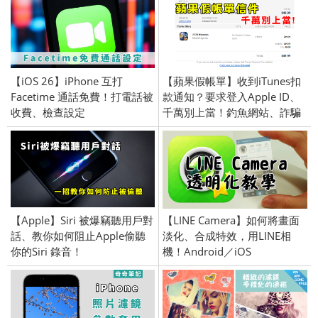
【iOS 26】iPhone 互打
【蘋果假帳單】收到iTunes扣
Facetime 通話免費！打電話被
款通知？要求登入Apple ID、
收費、檢查設定
千萬別上當！釣魚網站、詐騙
手法、假官方E-mail
【Apple】Siri 被爆竊聽用戶對
【LINE Camera】如何將畫面
話、教你如何阻止Apple偷聽
淡化、合成特效，用LINE相
你的Siri 錄音！
機！Android／iOS