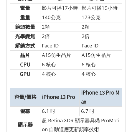
電量
影片可播17小時
影片可播19小時
重量
140公克
173公克
鏡頭數量
2顆
2顆
光學變焦
2倍
2倍
解鎖方式
Face ID
Face ID
晶片
A15仿生晶片
A15仿生晶片
CPU
6 核心
6 核心
GPU
4 核心
4 核心
iPhone 13 Pro M
容量/價格
iPhone 13 Pro
ax
螢幕
6.1 吋
6.7 吋
超 Retina XDR 顯示器具備 ProMoti
顯示器
on 自動適應更新頻率技術