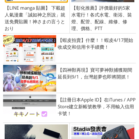
【LINE manga 貼圖】 下載超
【彰化推薦】評價最好的5家
人氣漫畫「誠如神之所說」就
水電行！各式水電、衛浴、裝
送免費貼圖！神さまの言うと
燈、配管、配線、維修、修
おり
理、價格、PTT
【蝦皮拍賣】什麼！！蝦皮4/17開始
收成交和信用卡手續費！
【四神獸再現】寶可夢神獸捕獲期間
延長到9/1，台灣超夢也即將開抓！
【註冊日本Apple ID】在iTunes / APP
Store建立新帳號教學，不用輸入信用
卡號！