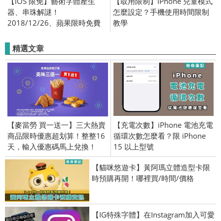
【iOS 限免】藝術字體產生
【取用限制】iPhone 兒童模式
器、串珠解謎！
怎麼設定？手機使用時間限制
2018/12/26、蘋果限時免費
教學
遊戲、應用軟體推薦 (iPhone
／iPad)
精選文章
【麥當勞 買一送一】三大熱賣
【充電次數】iPhone 電池充電
商品限時優惠超划算！整整16
循環次數怎麼看？限 iPhone
天，輸入優惠碼馬上兌換！
15 以上型號
【貓咪悠遊卡】黃阿瑪立體造型卡限
時預購再開！哪裡買/時間/價格
【IG特殊字體】在Instagram加入可愛