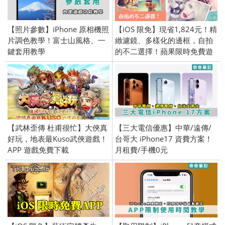
【照片參數】iPhone 原相機照
【iOS 限免】現省1,824元！精
片調色教學！富士山風格、一
緻濾鏡、多樣化的邊框，自拍
鍵套用教學
的不二選擇！蘋果限時免費遊
戲、應用軟體介紹 (iPhone／
iPad) 2016/6/6
【武林歪傳 杜甫很忙】大俠真
【三大電信優惠】中華/遠傳/
好玩，地表最Kuso武俠遊戲！
台哥大 iPhone17 資費方案！
APP 遊戲免費下載
月租費/手機0元
(Android/iPhone iOS)