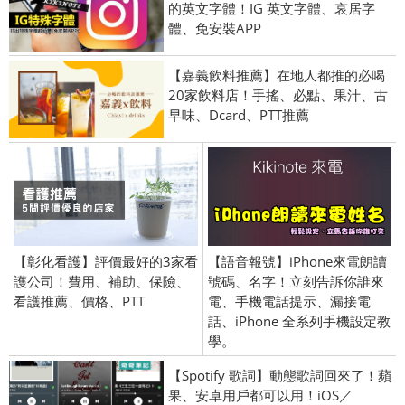
的英文字體！IG 英文字體、哀居字
體、免安裝APP
【嘉義飲料推薦】在地人都推的必喝
20家飲料店！手搖、必點、果汁、古
早味、Dcard、PTT推薦
【彰化看護】評價最好的3家看
【語音報號】iPhone來電朗讀
護公司！費用、補助、保險、
號碼、名字！立刻告訴你誰來
看護推薦、價格、PTT
電、手機電話提示、漏接電
話、iPhone 全系列手機設定教
學。
【Spotify 歌詞】動態歌詞回來了！蘋
果、安卓用戶都可以用！iOS／