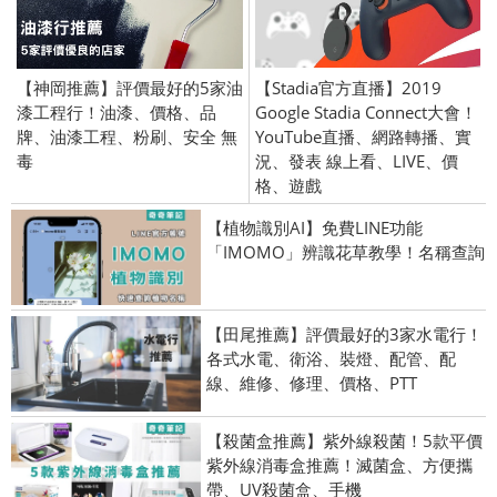
【神岡推薦】評價最好的5家油
【Stadia官方直播】2019
漆工程行！油漆、價格、品
Google Stadia Connect大會！
牌、油漆工程、粉刷、安全 無
YouTube直播、網路轉播、實
毒
況、發表 線上看、LIVE、價
格、遊戲
【植物識別AI】免費LINE功能
「IMOMO」辨識花草教學！名稱查詢
【田尾推薦】評價最好的3家水電行！
各式水電、衛浴、裝燈、配管、配
線、維修、修理、價格、PTT
【殺菌盒推薦】紫外線殺菌！5款平價
紫外線消毒盒推薦！滅菌盒、方便攜
帶、UV殺菌盒、手機