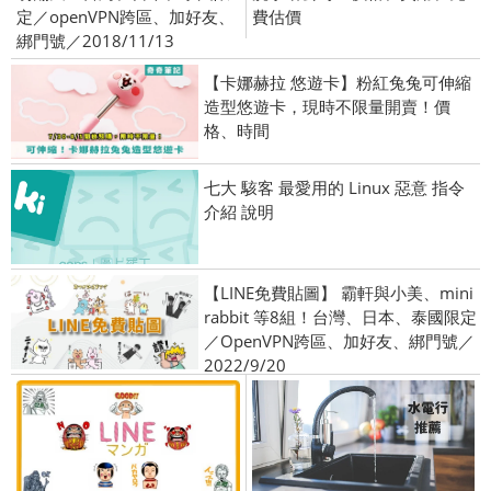
定／openVPN跨區、加好友、
費估價
綁門號／2018/11/13
【卡娜赫拉 悠遊卡】粉紅兔兔可伸縮
造型悠遊卡，現時不限量開賣！價
格、時間
七大 駭客 最愛用的 Linux 惡意 指令
介紹 說明
【LINE免費貼圖】 霸軒與小美、mini
rabbit 等8組！台灣、日本、泰國限定
／OpenVPN跨區、加好友、綁門號／
2022/9/20