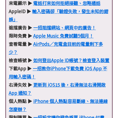
來電顯示 ▶
電話打來如何拒絕接聽、忽略通話
AppleID ▶
輸入密碼卻「驗證失敗，發生未知的錯
誤」
遮擋廣告 ▶
一招阻擋網站、網頁中的廣告！
限時免費 ▶
Apple Music 免費試聽5個月！
查看電量 ▶
AirPods／充電盒目前的電量剩下多
少？
檢查帳號 ▶
如何登出Apple ID帳號？檢查登入裝置
下載App ▶
一招教你iPhone下載免費 iOS App 不
用輸入密碼！
右滑失效 ▶
更新到 iOS15 後，右滑無法右滑開啟
App 通知？
個人熱點 ▶
iPhone 個人熱點容易斷線、無法連線
怎麼辦？
限制購買 ▶
一招設定讓你避免誤買 iPhone 付費