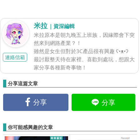
米拉
| 資深編輯
米拉原本是朝九晚五上班族，因緣際會下突
然來到網路產業？！
雖然是女生但對於3C產品很有興趣 ʕ•ᴥ•ʔ
連絡信箱
最討厭整天待在家裡、喜歡到處玩，想跟大
家分享各種新奇事物！
分享這篇文章
分享
分享
你可能感興趣的文章