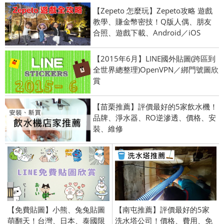
【Zepeto 怎麼玩】Zepeto攻略 遊戲
教學、賺金幣密技！Q版人偶、朋友
合照、遊戲下載、Android／iOS
【2015年6月】LINE國外貼圖(跨區到
全世界總整理)OpenVPN／綁門號圖欣
賞
【苗栗推薦】評價最好的5家飲水機！
品牌、淨水器、RO逆滲透、價格、安
裝、維修
【免費貼圖】小熊、兔兔貼圖
【南屯推薦】評價最好的5家
萌翻天！台灣、日本、泰國限
洗水塔公司！價格、費用、免