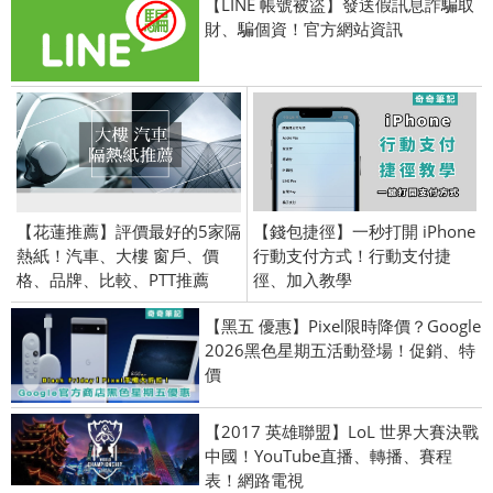
【LINE 帳號被盜】發送假訊息詐騙取
財、騙個資！官方網站資訊
【花蓮推薦】評價最好的5家隔
【錢包捷徑】一秒打開 iPhone
熱紙！汽車、大樓 窗戶、價
行動支付方式！行動支付捷
格、品牌、比較、PTT推薦
徑、加入教學
【黑五 優惠】Pixel限時降價？Google
2026黑色星期五活動登場！促銷、特
價
【2017 英雄聯盟】LoL 世界大賽決戰
中國！YouTube直播、轉播、賽程
表！網路電視