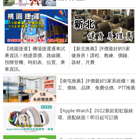
【桃園捷運】機場捷運通車試
【新北推薦】評價最好的5家
乘資訊！桃捷票價、路線圖、
健身房！課程、教練、價錢、
預辦登機、時刻表、位置、乘
器材、月費
車資訊。
【南屯推薦】評價最好5家系統櫃！施
工、價格、品牌、免費估價、PTT推薦
【Apple Watch】2022新款彩虹版錶
環、搭配錶面！即日起可訂購