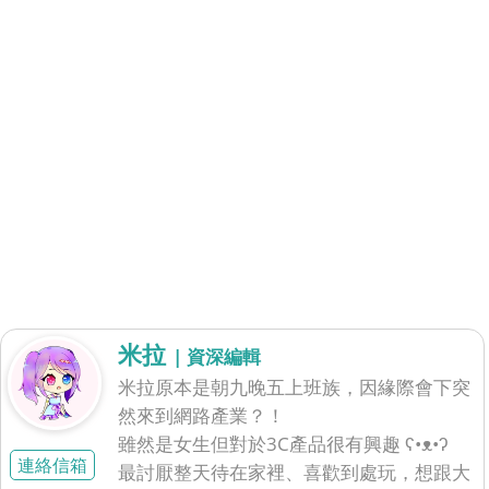
米拉
| 資深編輯
米拉原本是朝九晚五上班族，因緣際會下突
然來到網路產業？！
雖然是女生但對於3C產品很有興趣 ʕ•ᴥ•ʔ
連絡信箱
最討厭整天待在家裡、喜歡到處玩，想跟大