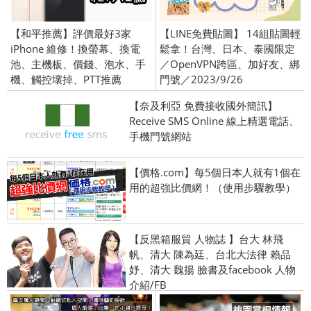
【和平推薦】評價最好3家
【LINE免費貼圖】 14組貼圖輕
iPhone 維修！換螢幕、換電
鬆拿！台灣、日本、泰國限定
池、主機板、價錢、泡水、手
／OpenVPN跨區、加好友、綁
機、觸控壞掉、PTT推薦
門號／2023/9/26
【奈及利亞 免費接收國外簡訊】
Receive SMS Online 線上精選電話、
手機門號網站
【價格.com】每5個日本人就有1個在
用的超強比價網！（使用步驟教學）
【反黑箱服貿 人物誌 】台大 林飛
帆、清大 陳為廷、台北大法律 賴品
妤、清大 魏揚 臉書及facebook 人物
介紹/FB