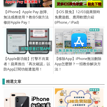
【iPhone】Apple Pay 故障、
【iOS 限免】12/03蘋果限時
無法感應使用？教你5個方法
免費遊戲、應用軟體介紹
修好Apple Pay！
(iPhone／iPad)
【Apple新功能】打擊不肖業
【移除App】iPhone無法刪除
者！蘋果推出「再次確認」以
App怎麼辦？一招教你解決方
防App訂閱功能遭濫用！
法！
精選文章