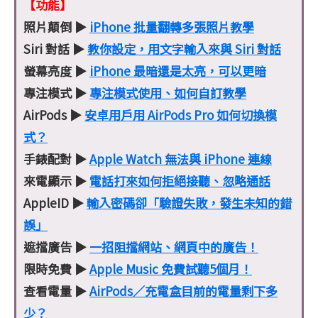
【功能】
照片顛倒 ▶
iPhone 批量翻轉多張照片教學
Siri 對話 ▶
教你設定，用文字輸入來與 Siri 對話
螢幕亮度 ▶
iPhone 最暗還是太亮，可以更暗
專注模式 ▶
專注模式使用、如何自訂教學
AirPods ▶
安卓用戶用 AirPods Pro 如何切換模
式？
手錶配對 ▶
Apple Watch 無法與 iPhone 連線
來電顯示 ▶
電話打來如何拒絕接聽、忽略通話
AppleID ▶
輸入密碼卻「驗證失敗，發生未知的錯
誤」
遮擋廣告 ▶
一招阻擋網站、網頁中的廣告！
限時免費 ▶
Apple Music 免費試聽5個月！
查看電量 ▶
AirPods／充電盒目前的電量剩下多
少？