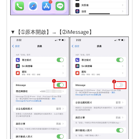
▼【➀原本開啟】→【➁iMessage】