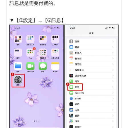
訊息就是需要付費的。
▼【➀設定】→【➁訊息】