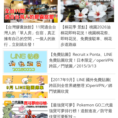
【台灣膠囊旅館】11間適合台
【桐花季 景點】桃園2026油
灣人的「單人房」住宿，真正
桐花即時花況！桃園桐花祭、
擁有自己的空間，一個人的旅
即時花況、免費接駁車、桐花
行，立刻就出發！
步道路線
【免費貼圖】Recruit x Ponta、LINE
免費貼圖欣賞！日本限定／openVPN
跨區／門號圖／2015/3/13
【2017年9月】LINE 國外免費貼圖(
跨區到全世界總整理 )OpenVPN／綁
門號圖欣賞
【最強寶可夢】Pokemon GO二代最
強寶可夢排行榜！道館進攻／防守最
佳寶可夢配技～