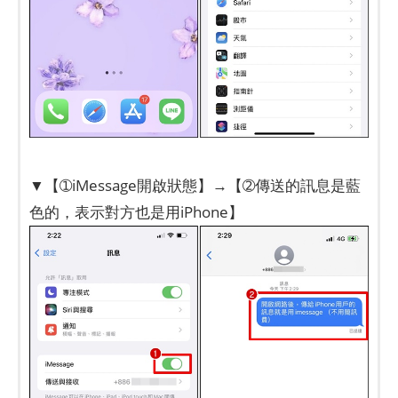
▼【➀iMessage開啟狀態】→【➁傳送的訊息是藍
色的，表示對方也是用iPhone】