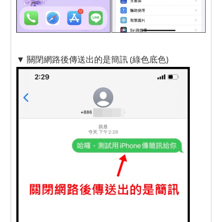
▼ 關閉網路後傳送出的是簡訊 (綠色底色)