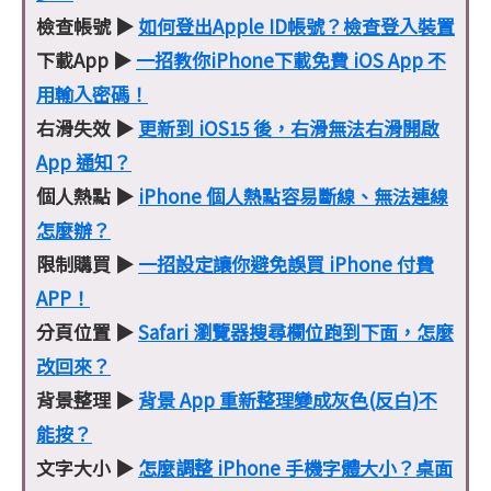
檢查帳號 ▶
如何登出Apple ID帳號？檢查登入裝置
下載App ▶
一招教你iPhone下載免費 iOS App 不
用輸入密碼！
右滑失效 ▶
更新到 iOS15 後，右滑無法右滑開啟
App 通知？
個人熱點 ▶
iPhone 個人熱點容易斷線、無法連線
怎麼辦？
限制購買 ▶
一招設定讓你避免誤買 iPhone 付費
APP！
分頁位置 ▶
Safari 瀏覽器搜尋欄位跑到下面，怎麼
改回來？
背景整理 ▶
背景 App 重新整理變成灰色(反白)不
能按？
文字大小 ▶
怎麼調整 iPhone 手機字體大小？桌面