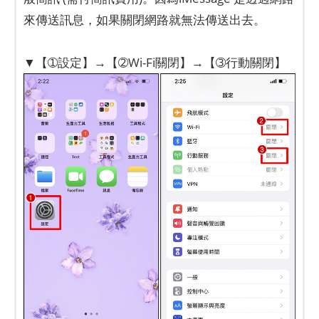
來傳送訊息，如果關閉網路就無法傳送出去。
▼【➀設定】→【➁Wi-Fi關閉】→【➂行動關閉】