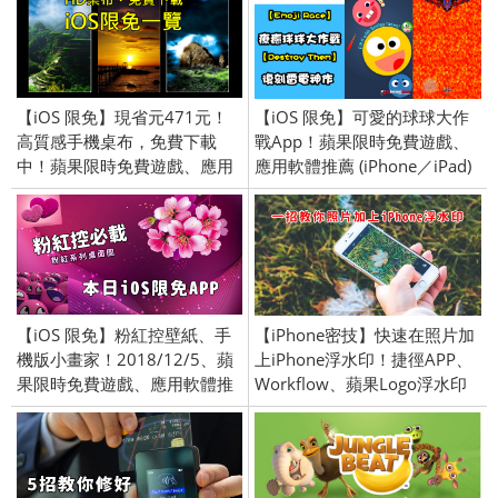
【iOS 限免】現省元471元！
【iOS 限免】可愛的球球大作
高質感手機桌布，免費下載
戰App！蘋果限時免費遊戲、
中！蘋果限時免費遊戲、應用
應用軟體推薦 (iPhone／iPad)
軟體介紹 (iPhone／iPad)
2017/5/17
2016/1/26
【iOS 限免】粉紅控壁紙、手
【iPhone密技】快速在照片加
機版小畫家！2018/12/5、蘋
上iPhone浮水印！捷徑APP、
果限時免費遊戲、應用軟體推
Workflow、蘋果Logo浮水印
薦 (iPhone／iPad)