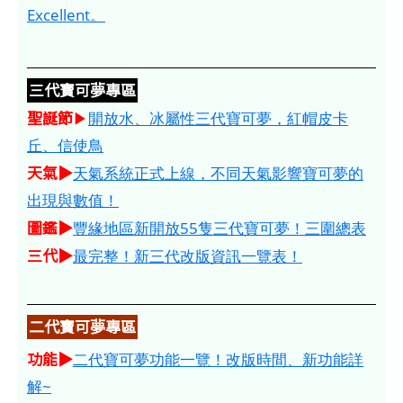
Excellent。
三代寶可夢專區
聖誕節
▶
開放水、冰屬性三代寶可夢，紅帽皮卡
丘、信使鳥
天氣▶
天氣系統正式上線，不同天氣影響寶可夢的
出現與數值！
圖鑑▶
豐緣地區新開放55隻三代寶可夢！三圍總表
三代▶
最完整！新三代改版資訊一覽表！
二代寶可夢專區
功能▶
二代寶可夢功能一覽！改版時間、新功能詳
解~