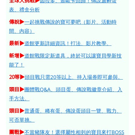
全球大挑戰▶
固拉多、蓋歐卡回歸！傳說週孵蛋
表、禮盒分析
傳說▶
一起挑戰傳說的寶可夢吧（影片、活動時
間、內容）
最新▶
道館更新詳細資訊！打法、影片教學。
新增▶
道館戰限定新道具，終於可以讓寶貝學新技
能了！
20等▶
頭目戰只需20等以上、持入場券即可參與。
頭目▶
團體戰Q&A、頭目蛋、傳說戰徽章介紹、入
手方法。
頭目▶
普通蛋、稀有蛋、傳說蛋頭目一覽、戰力、
可否單挑。
團戰▶
不當豬隊友！選擇屬性相剋的寶貝來打BOSS