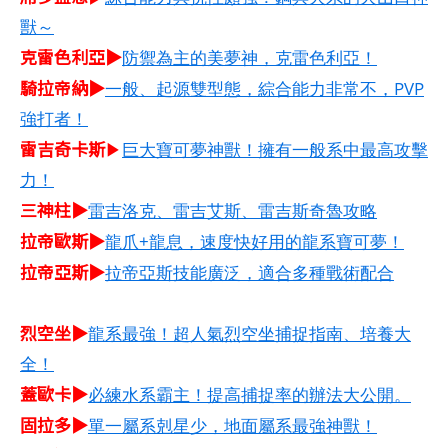
獸～
克雷色利亞▶
防禦為主的美夢神，克雷色利亞！
騎拉帝納▶
一般、起源雙型態，綜合能力非常不，PVP
強打者！
雷吉奇卡斯
▶
巨大寶可夢神獸！擁有一般系中最高攻擊
力！
三神柱▶
雷吉洛克、雷吉艾斯、雷吉斯奇魯攻略
拉帝歐斯▶
龍爪+龍息，速度快好用的龍系寶可夢！
拉帝亞斯▶
拉帝亞斯技能廣泛，適合多種戰術配合
烈空坐▶
龍系最強！超人氣烈空坐捕捉指南、培養大
全！
蓋歐卡▶
必練水系霸主！提高捕捉率的辦法大公開。
固拉多▶
單一屬系剋星少，地面屬系最強神獸！