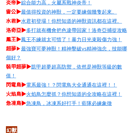
炎帝▶
綜合能力高，火屬系戰神炎帝！
雷公▶
最值得投資的神獸，一定要練個幾隻起來。
水君▶
水君初登場！你想知道的神獸資訊都在這裡。
洛奇亞▶
多打就有機會把色違帶回家！洛奇亞捕捉攻略
鳳王▶
鳳王不練就太可惜了！暴力日光束殺傷力強！
超夢
▶
最強寶可夢神獸！精神擊破vs精神強念，技能哪
個好？
裝甲超夢▶
凱甲超夢超高防禦，依然是神獸等級的數
值！
閃電鳥▶
電系最強！？閃電鳥大全通通在這裡！！
火焰鳥▶
火焰鳥怎麼抓？你想知道的全攻略在這裡！
急凍鳥▶
急凍鳥，冰凍系好打手！藍隊必練象徵
幻獸