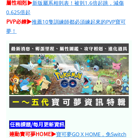
屬性相剋▶
新版屬系相剋表！被剋1.6倍起跳，減傷
0.625倍起
PVP必練▶
推薦10隻訓練師都必須練起來的PVP寶可
夢！
任務課題/每月更新資訊
連動寶可夢HOME​​​▶
寶可夢GO X HOME，免Switch