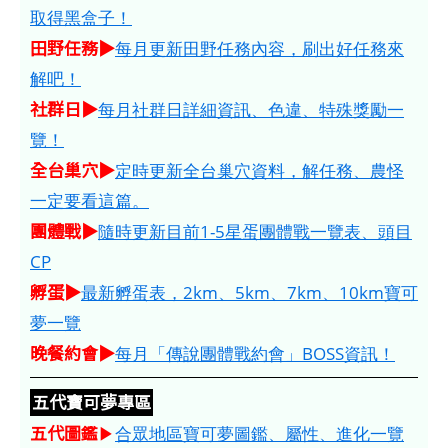
取得黑盒子！
田野任務▶
每月更新田野任務內容，刷出好任務來
解吧！
社群日▶
每月社群日詳細資訊、色違、特殊獎勵一
覽！
全台巢穴▶
定時更新全台巢穴資料，解任務、農怪
一定要看這篇。
團體戰▶
隨時更新目前1-5星蛋團體戰一覽表、頭目
CP
孵蛋▶
最新孵蛋表，2km、5km、7km、10km寶可
夢一覽
晚餐約會▶
每月「傳說團體戰約會」BOSS資訊！
五代寶可夢專區
五代圖鑑
▶
合眾地區寶可夢圖鑑、屬性、進化一覽