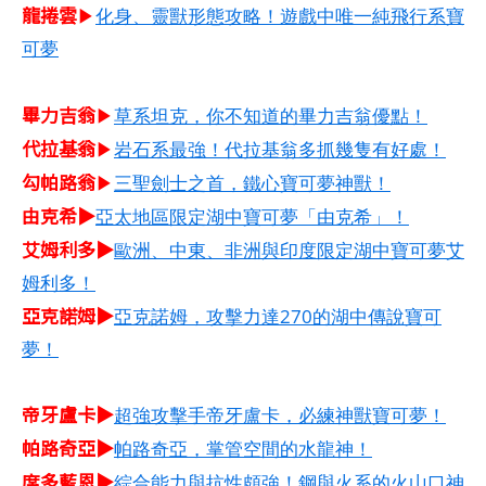
龍捲雲
▶
化身、靈獸形態攻略！遊戲中唯一純飛行系寶
可夢
畢力吉翁
▶
草系坦克，你不知道的畢力吉翁優點！
代拉基翁
▶
岩石系最強！代拉基翁多抓幾隻有好處！
勾帕路翁
▶
三聖劍士之首，鐵心寶可夢神獸！
由克希▶
亞太地區限定湖中寶可夢「由克希」！
艾姆利多▶
歐洲、中東、非洲與印度限定湖中寶可夢艾
姆利多！
亞克諾姆▶
亞克諾姆，攻擊力達270的湖中傳說寶可
夢！
帝牙盧卡▶
超強攻擊手帝牙盧卡，必練神獸寶可夢！
帕路奇亞▶
帕路奇亞，掌管空間的水龍神！
席多藍恩▶
綜合能力與抗性頗強！鋼與火系的火山口神