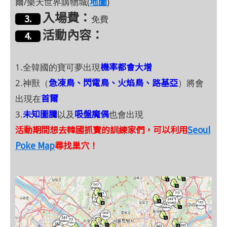
地圖
爾/樂天世界購物城(
)
入場費：
3.
免費
活動內容：
4.
機率都會大增
1.全韓國的寶可夢出現
急凍鳥、閃電鳥、火焰鳥、路基亞
2.神獸（
）將會
首爾
出現在
未知圖騰
吸盤魔偶
3.
以及
也會出現
活動期間想去韓國抓寶的訓練家們，可以利用
Seoul
Poke Map
尋找巢穴！