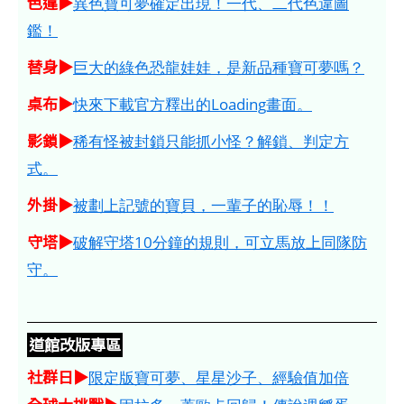
色違▶
異色寶可夢確定出現！一代、二代色違圖
鑑！
替身▶
巨大的綠色恐龍娃娃，是新品種寶可夢嗎？
桌布▶
快來下載官方釋出的Loading畫面。
影鎖▶
稀有怪被封鎖只能抓小怪？解鎖、判定方
式。
外掛▶
被劃上記號的寶貝，一輩子的恥辱！！
守塔▶
破解守塔10分鐘的規則，可立馬放上同隊防
守。
道館改版專區
社群日▶
限定版寶可夢、星星沙子、經驗值加倍