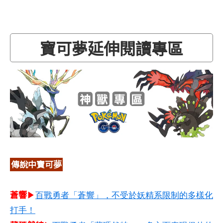
寶可夢延伸閱讀專區
傳說中寶可夢
蒼響
▶
百戰勇者「蒼響」，不受於妖精系限制的多樣化
打手！