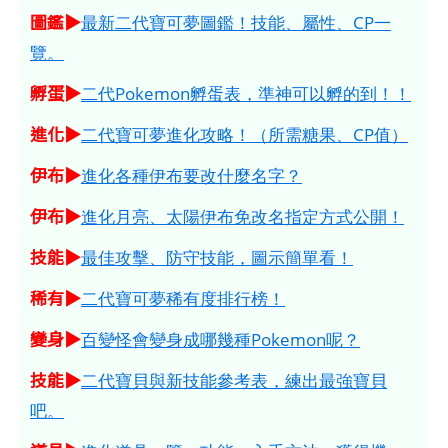
圖鑑▶
最新二代寶可夢圖鑑！技能、屬性、CP一
覽。
孵蛋▶
二代Pokemon孵蛋表，準神可以孵的到！！
進化▶
二代寶可夢進化攻略！（所需糖果、CP值）
伊布▶
進化各種伊布要改什麼名字？
伊布▶
進化月亮、太陽伊布免改名指定方式公開！
技能▶
最佳攻擊、防守技能，圖示簡單看！
稀有▶
二代寶可夢稀有度排行榜！
變身▶
百變怪會變身成哪幾種Pokemon呢？
技能▶
二代寶貝與新技能參考表，練出最強寶貝
吧。