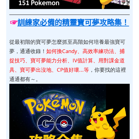
☞
訓練家必備的精靈寶可夢攻略集！
從最初階的寶可夢怎麼抓至高階如何培養最強寶可
夢，通通收錄！
如何換Candy、高效率練功法、捕
捉技巧、寶可夢能力分析、IV值計算、用對課金道
具、寶可夢出沒地、CP值好壞...等
，你要找的這裡
通通都有～。