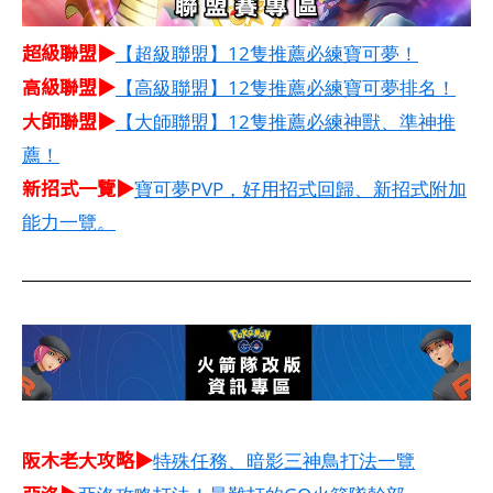
超級聯盟▶
【超級聯盟】12隻推薦必練寶可夢！
高級聯盟▶
【高級聯盟】12隻推薦必練寶可夢排名！
大師聯盟▶
【大師聯盟】12隻推薦必練神獸、準神推
薦！
新招式一覽▶
寶可夢PVP，好用招式回歸、新招式附加
能力一覽。
阪木老大攻略▶
特殊任務、暗影三神鳥打法一覽