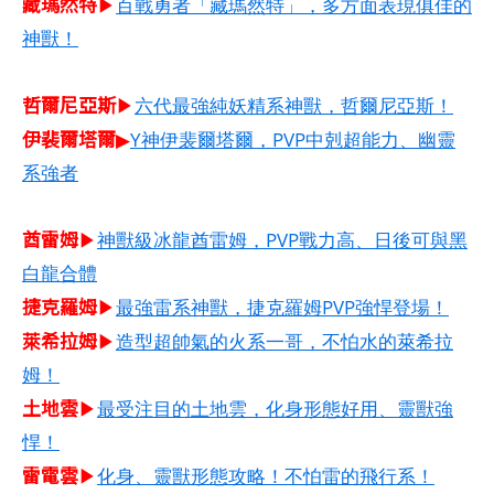
藏瑪然特
▶
百戰勇者「藏瑪然特」，多方面表現俱佳的
神獸！
哲爾尼亞斯​
▶
六代最強純妖精系神獸，哲爾尼亞斯！
伊裴爾塔爾
▶
Y神伊裴爾塔爾，PVP中剋超能力、幽靈
系強者
酋雷姆​
▶
神獸級冰龍酋雷姆，PVP戰力高、日後可與黑
白龍合體
捷克羅姆​
▶
最強雷系神獸，捷克羅姆PVP強悍登場！
萊希拉姆​
▶
造型超帥氣的火系一哥，不怕水的萊希拉
姆！
土地雲
▶
最受注目的土地雲，化身形態好用、靈獸強
悍！
雷電雲
▶
化身、靈獸形態攻略！不怕雷的飛行系！