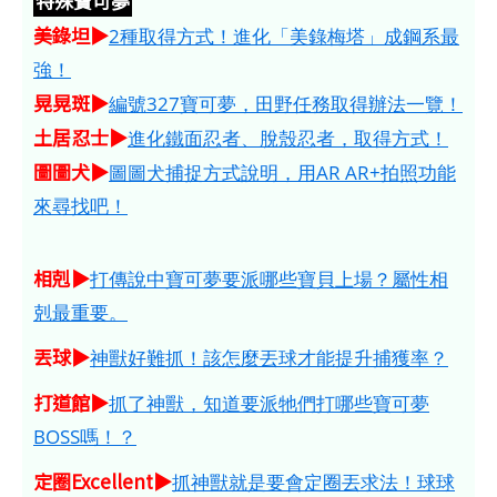
特殊寶可夢
美錄坦▶
2種取得方式！進化「美錄梅塔」成鋼系最
強！
晃晃斑▶
編號327寶可夢，田野任務取得辦法一覽！
土居忍士▶
進化鐵面忍者、脫殼忍者，取得方式！
圖圖犬▶
圖圖犬捕捉方式說明，用AR AR+拍照功能
來尋找吧！
相剋▶
打傳說中寶可夢要派哪些寶貝上場？屬性相
剋最重要。
丟球▶
神獸好難抓！該怎麼丟球才能提升捕獲率？
打道館▶
抓了神獸，知道要派牠們打哪些寶可夢
BOSS嗎！？
定圈Excellent▶
抓神獸就是要會定圈丟求法！球球