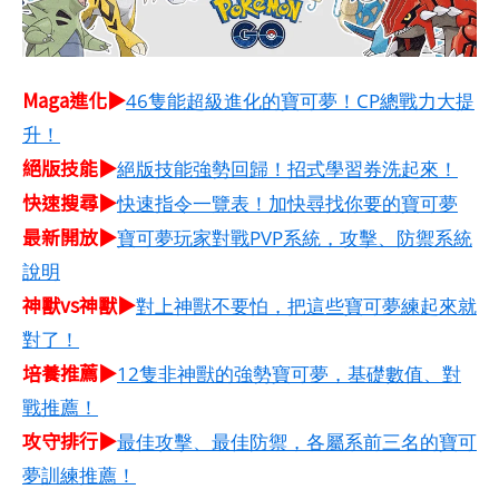
Maga進化▶
46隻能超級進化的寶可夢！CP總戰力大提
升！
絕版技能▶
絕版技能強勢回歸！招式學習券洗起來！
快速搜尋▶
快速指令一覽表！加快尋找你要的寶可夢
最新開放▶
寶可夢玩家對戰PVP系統，攻擊、防禦系統
說明
神獸vs神獸▶
對上神獸不要怕，把這些寶可夢練起來就
對了！
培養推薦▶
12隻非神獸的強勢寶可夢，基礎數值、對
戰推薦！
攻守排行▶
最佳攻擊、最佳防禦，各屬系前三名的寶可
夢訓練推薦！