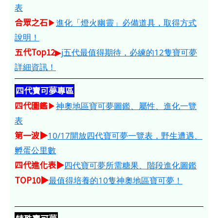
表
合眾之石
▶
進化「燈火幽靈」必備道具，取得方式
說明！
五代Top12
▶
j五代最值得期待，必練的12隻寶可夢
詳細資訊！
四代寶可夢專區
四代圖鑑
▶
神奧地區寶可夢圖鑑、屬性、進化一覽
表
第一波▶
10/17開放四代寶可夢一覽表，野生遭遇、
孵蛋公里數
四代進化表▶
四代寶可夢所需糖果、階段進化圖鑑
TOP10▶
最值得培養的10隻神奧地區寶可夢！