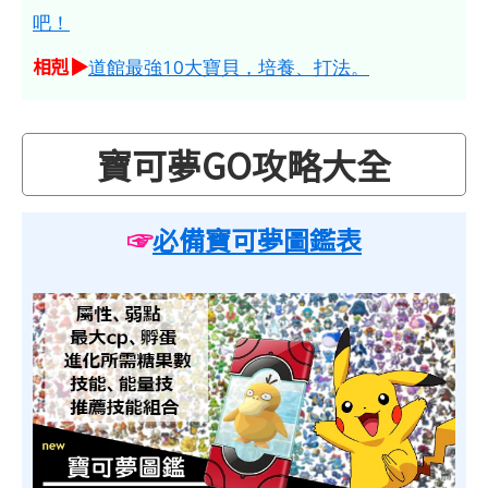
吧！
相剋▶
道館最強10大寶貝，培養、打法。
寶可夢GO攻略大全
☞
必備寶可夢圖鑑表