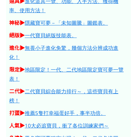
道具▶
進化道具一覽、功能、入手方法、獲得機
率、使用方法！
神秘▶
隱藏寶可夢－「未知圖騰」圖鑑表。
絕版▶
一代寶貝絕版技能表。
進化▶
無畏小子進化免驚，幾個方法分辨成功進
化！
限定▶
地區限定！一代、二代地區限定寶可夢一覽
表！
二代▶
二代寶貝綜合能力排行～，這些寶貝有上
榜！
打蛋▶
推薦5隻打幸福蛋好手，事半功倍。
人氣▶
10大必追寶貝，衝了各位訓練家們～