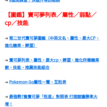
➔
【圖鑑】寶可夢列表／屬性／弱點／
cp／技能
第二世代寶可夢圖鑑（中英文名、屬性、最大CP、
➔
進化糖果、孵蛋）
寶可夢列表、屬性、最大cp、孵蛋、進化所需糖果
➔
數、技能、推薦技能組合
Pokemon Go屬性一覽、互剋表
➔
最強勢7隻寶可夢「剋星」對照表 打道館獲勝率大
➔
增！