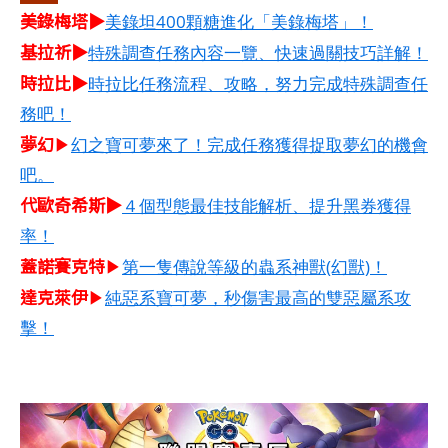
美錄梅塔▶
美錄坦400顆糖進化「美錄梅塔」！
基拉祈▶
特殊調查任務內容一覽、快速過關技巧詳解！
時拉比▶
時拉比任務流程、攻略，努力完成特殊調查任
務吧！
夢幻
▶
幻之寶可夢來了！完成任務獲得捉取夢幻的機會
吧。
代歐奇希斯▶
４個型態最佳技能解析、提升黑券獲得
率！
蓋諾賽克特
▶
第一隻傳說等級的蟲系神獸(幻獸)！
達克萊伊
▶
純惡系寶可夢，秒傷害最高的雙惡屬系攻
擊！