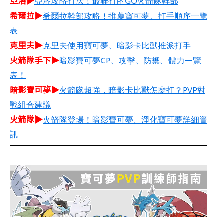
亞洛▶
亞洛攻略打法！最難打的GO火箭隊幹部
希爾拉▶
希爾拉幹部攻略！推薦寶可夢、打手順序一覽
表
克里夫▶
克里夫使用寶可夢、暗影卡比獸推派打手
火箭隊手下▶
暗影寶可夢CP、攻擊、防禦、體力一覽
表！
暗影寶可夢▶
火箭隊超強，暗影卡比獸怎麼打？PVP對
戰組合建議
火箭隊▶
火箭隊登場！暗影寶可夢、淨化寶可夢詳細資
訊