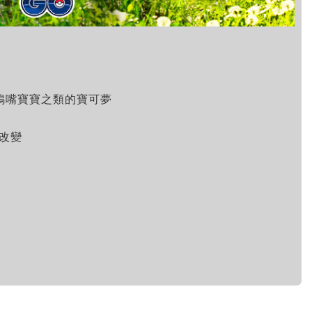
，鴨嘴寶寶之類的寶可夢
生改變