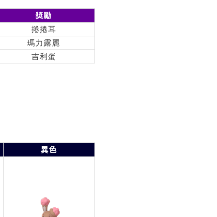
獎勵
捲捲耳
瑪力露麗
吉利蛋
異色