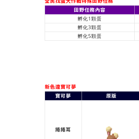
全民找蛋大作戰特殊田野任務
田野任務內容
孵化1顆蛋
孵化3顆蛋
孵化5顆蛋
新色違寶可夢
寶可夢
原版
捲捲耳