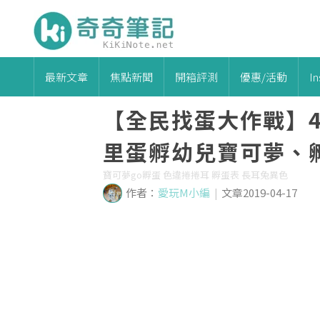
最新文章
焦點新聞
開箱評測
優惠/活動
I
【全民找蛋大作戰】4/
里蛋孵幼兒寶可夢、
寶可夢go孵蛋 色違捲捲耳 孵蛋表 長耳兔異色
作者：
愛玩M小編
|
文章2019-04-17