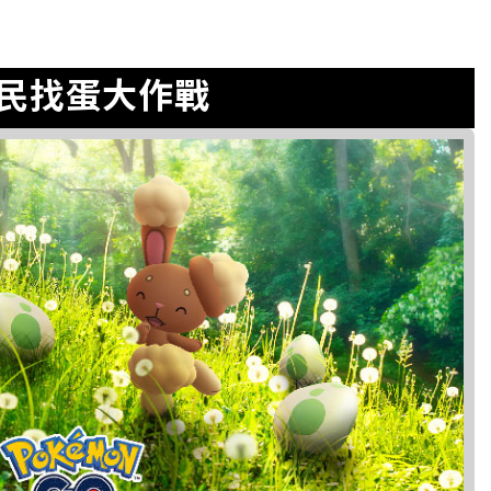
民找蛋大作戰