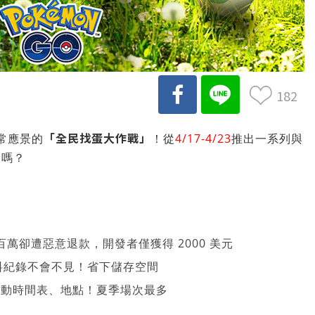
182
「全民找蛋大作戰」
常應景的
！從
4/17-4/23
推出一系列與
了嗎？
萬卻遭惡意退款，開發者僅獲得 2000 美元
、資料紀錄不會不見！省下儲存空間
 活動時間表、地點！夏季場次最多