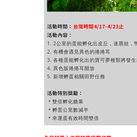
活動時間：
台灣時間4/17-4/23止
活動內容：
1. 2公里的蛋能孵化出皮丘，迷唇娃
2. 有機會遇見異色的捲捲耳
3. 各種蛋能孵化出的寶可夢種類將發
4. 異色版捲捲耳開放
5. 新增孵蛋相關田野任務
活動特別獎勵：
＊雙倍孵化糖果
＊孵蛋公里數減半
＊幸運蛋有效時間雙倍