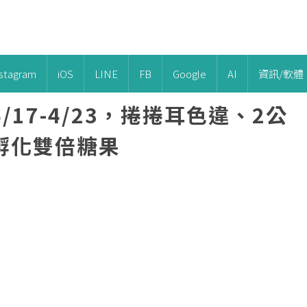
nstagram
iOS
LINE
FB
Google
AI
資訊/軟體
17-4/23，捲捲耳色違、2公
孵化雙倍糖果