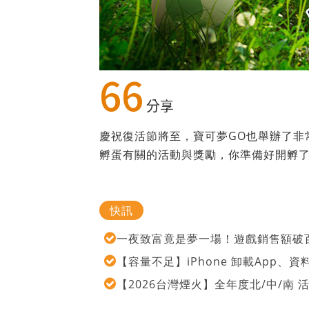
66
分享
慶祝復活節將至，寶可夢GO也舉辦了非
孵蛋有關的活動與獎勵，你準備好開孵
快訊
一夜致富竟是夢一場！遊戲銷售額破百
【容量不足】iPhone 卸載App
【2026台灣煙火】全年度北/中/南