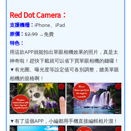
Red Dot Camera：
支援機種：
iPhone、iPad
原價：
$
2.99
→免費
特色：
用這款APP就能拍出單眼相機效果的照片，真是太
神奇啦！趕快下載就可以省下買單眼相機的錢囉！
▼有光圈、曝光度等設定值可各別調整，媲美單眼
相機的規格啊！
▼有了這個APP，小編都用手機直接編輯相片溜！