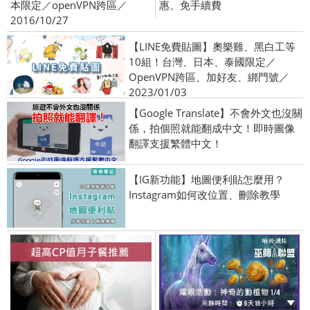
本限定／openVPN跨區／
惠、免手續費
2016/10/27
【LINE免費貼圖】奧樂雞、黑白工等
10組！台灣、日本、泰國限定／
OpenVPN跨區、加好友、綁門號／
2023/01/03
【Google Translate】不會外文也沒關
係，拍個照就能翻成中文！即時圖像
翻譯支援繁體中文！
【IG新功能】地圖便利貼怎麼用？
Instagram如何改位置、刪除教學