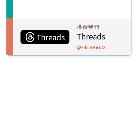
追蹤我們
Threads
Threads
@kikinote123