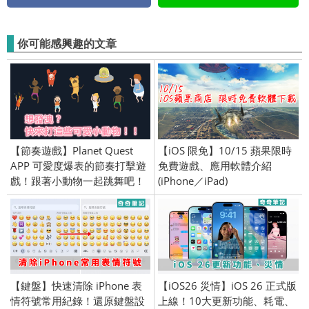
你可能感興趣的文章
【節奏遊戲】Planet Quest
【iOS 限免】10/15 蘋果限時
APP 可愛度爆表的節奏打擊遊
免費遊戲、應用軟體介紹
戲！跟著小動物一起跳舞吧！
(iPhone／iPad)
(iPhone/iPad)
【鍵盤】快速清除 iPhone 表
【iOS26 災情】iOS 26 正式版
情符號常用紀錄！還原鍵盤設
上線！10大更新功能、耗電、