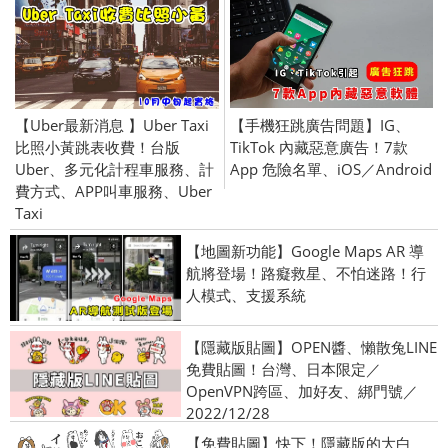
【Uber最新消息 】Uber Taxi
【手機狂跳廣告問題】IG、
比照小黃跳表收費！台版
TikTok 內藏惡意廣告！7款
Uber、多元化計程車服務、計
App 危險名單、iOS／Android
費方式、APP叫車服務、Uber
Taxi
【地圖新功能】Google Maps AR 導
航將登場！路癡救星、不怕迷路！行
人模式、支援系統
【隱藏版貼圖】OPEN醬、懶散兔LINE
免費貼圖！台灣、日本限定／
OpenVPN跨區、加好友、綁門號／
2022/12/28
【免費貼圖】快下！隱藏版的大白