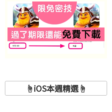
☝iOS本週精選☝