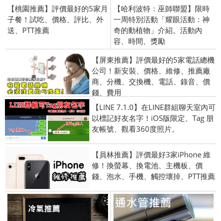
【桃園推薦】評價最好的5家月
【哈利波特：巫師聯盟】限時
子餐！試吃、價格、評比、外
一周特別活動「耀眼活動：神
送、PTT推薦
奇的動植物」介紹。活動內
容、時間、獎勵
【屏東推薦】評價最好的5家電話總機
公司！新安裝、價格、維修、推薦廠
商、分機、交換機、電話、錄音、價
錢、費用
【LINE 7.1.0】在LINE群組聊天室內可
以標記好友名字！iOS版限定、Tag 朋
友帳號、觀看360度照片。
【員林推薦】評價最好3家iPhone 維
修！換螢幕、換電池、主機板、價
錢、泡水、手機、觸控壞掉、PTT推薦