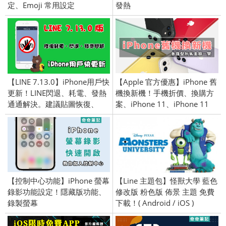
定、Emoji 常用設定
發熱
【LINE 7.13.0】iPhone用戶快
【Apple 官方優惠】iPhone 舊
更新！LINE閃退、耗電、發熱
機換新機！手機折價、換購方
通通解決。建議貼圖恢復、
案、iPhone 11、iPhone 11
iPhone／iOS限定
Pro、iPhone 11 Pro Max、舊
換新
【控制中心功能】iPhone 螢幕
【Line 主題包】怪獸大學 藍色
錄影功能設定！隱藏版功能、
修改版 粉色版 佈景 主題 免費
錄製螢幕
下載！( Android / iOS )