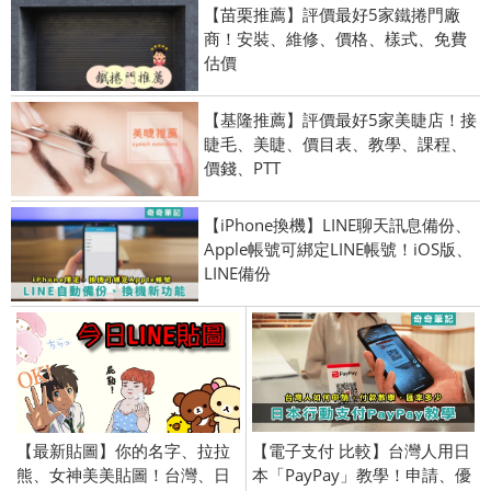
【苗栗推薦】評價最好5家鐵捲門廠
商！安裝、維修、價格、樣式、免費
估價
【基隆推薦】評價最好5家美睫店！接
睫毛、美睫、價目表、教學、課程、
價錢、PTT
【iPhone換機】LINE聊天訊息備份、
Apple帳號可綁定LINE帳號！iOS版、
LINE備份
【最新貼圖】你的名字、拉拉
【電子支付 比較】台灣人用日
熊、女神美美貼圖！台灣、日
本「PayPay」教學！申請、優