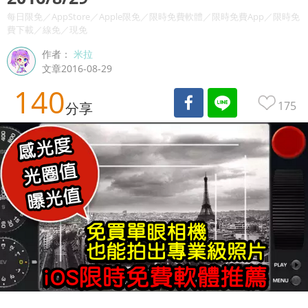
每日限免／AppStore／Apple限免／限時免費軟體／限時免費App／限時免
費下載／線免／現免
作者：
米拉
文章2016-08-29
140
175
分享