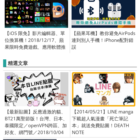
【iOS 限免】影片編輯器、單
【蘋果耳機】教你避免AirPods
位換算機！2018/12/17、蘋
連到別人手機！iPhone配對錯
果限時免費遊戲、應用軟體推
誤
薦 (iPhone／iPad)
精選文章
【最新貼圖】反應過激的貓、
【2014/05/21】LINE manga
BT21萬聖節版！台灣、日本、
下載超人氣漫畫「死亡筆記
泰國限定／openVPN跨區、加
本」就送免費貼圖！DEATH
好友、綁門號／2018/10/04
NOTE