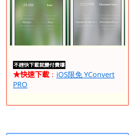
不趕快下載就變付費嘍
★快速下載
：
iOS限免 YConvert
PRO