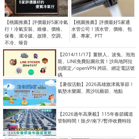
【桃園推薦】評價最好5家冷氣
【桃園推薦】評價最好5家通
行！冷氣安裝、維修、價格、
水管公司！清水管、價格、包
保養、灌冷媒、故障、空調、
通、專家、PTT
不冷、噪音
【2014/11/17】薑餅人、波兔、泡泡
龍、LINE免費貼圖欣賞！沙烏地阿拉
伯限定／openVPN 跨區、綁定電話號
碼
【暑假活動】2026高雄旗津風箏節！
氣墊水樂園、黑沙玩藝節、地點
【2026過年高乘載】115年春節國道
管制時間！除夕/南下/暫停收費時段