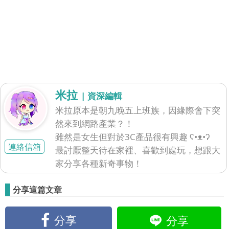
米拉
| 資深編輯
米拉原本是朝九晚五上班族，因緣際會下突
然來到網路產業？！
雖然是女生但對於3C產品很有興趣 ʕ•ᴥ•ʔ
連絡信箱
最討厭整天待在家裡、喜歡到處玩，想跟大
家分享各種新奇事物！
分享這篇文章
分享
分享