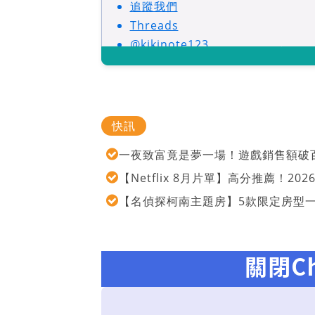
追蹤我們
Threads
@kikinote123
快訊
一夜致富竟是夢一場！遊戲銷售額破百
【Netflix 8月片單】高分推薦！2
【名偵探柯南主題房】5款限定房型
關閉C