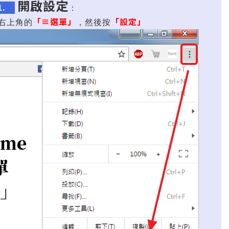
開啟設定
1.
：
「≡選單」
「設定」
e右上角的
，然後按