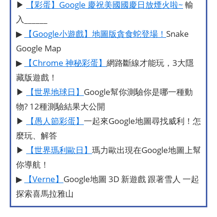
▶
【彩蛋】Google 慶祝美國國慶日放煙火啦~
輸
入______
▶
【Google小遊戲】地圖版貪食蛇登場！
Snake
Google Map
▶
【Chrome 神秘彩蛋】
網路斷線才能玩，3大隱
藏版遊戲！
▶
【世界地球日】
Google幫你測驗你是哪一種動
物? 12種測驗結果大公開
▶
【愚人節彩蛋】
一起來Google地圖尋找威利！怎
麼玩、解答
▶
【世界瑪利歐日】
瑪力歐出現在Google地圖上幫
你導航！
▶
【Verne】
Google地圖 3D 新遊戲 跟著雪人 一起
探索喜馬拉雅山