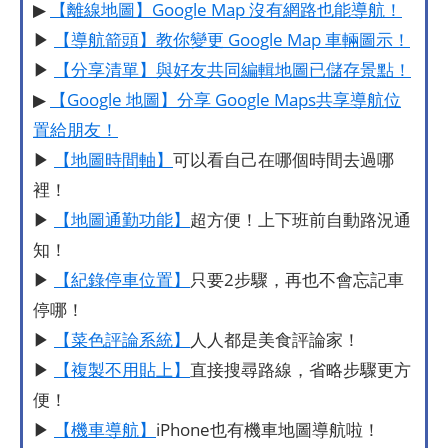
▶
【離線地圖】Google Map 沒有網路也能導航！
▶
【導航箭頭】教你變更 Google Map 車輛圖示！
▶
【分享清單】與好友共同編輯地圖已儲存景點！
▶
【Google 地圖】分享 Google Maps共享導航位
置給朋友！
▶
【地圖時間軸】
可以看自己在哪個時間去過哪
裡！
▶
【地圖通勤功能】
超方便！上下班前自動路況通
知！
▶
【紀錄停車位置】
只要2步驟，再也不會忘記車
停哪！
▶
【菜色評論系統】
人人都是美食評論家！
▶
【複製不用貼上】
直接搜尋路線，省略步驟更方
便！
▶
【機車導航】
iPhone也有機車地圖導航啦！