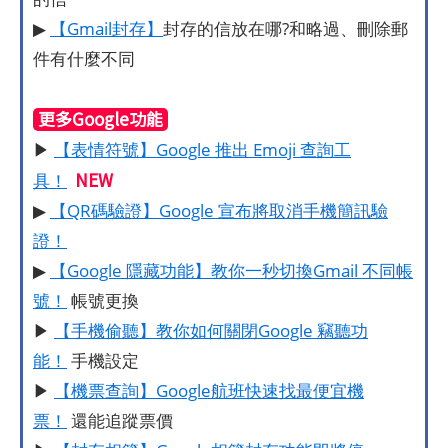
▶
【Gmail封存】
封存的信放在哪?和略過、刪除郵
件有什麼不同
更多Google功能
▶
【表情符號】Google 推出 Emoji 查詢工
NEW
具！
▶
【QR碼驗證】Google 宣布將取消手機簡訊驗
證！
▶
【Google 隱藏功能】教你一秒切換Gmail 不同帳
號！
帳號更換
▶
【手機偷聽】教你如何關閉Google 竊聽功
能！
手機設定
▶
【機票查詢】Google航班快速找最便宜機
票！
還能追蹤票價