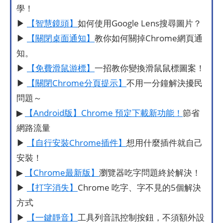
學！
▶
【智慧鏡頭】
如何使用Google Lens搜尋圖片？
▶
【關閉桌面通知】
教你如何關掉Chrome網頁通
知。
▶
【免費滑鼠游標】
一招教你變換滑鼠鼠標圖案！
▶
【關閉Chrome分頁提示】
不用一分鐘解決擾民
問題～
▶
【Android版】Chrome 預定下載新功能！
節省
網路流量
▶
【自行安裝Chrome插件】
想用什麼插件就自己
安裝！
▶
【Chrome最新版】
瀏覽器吃字問題終於解決！
▶
【打字消失】
Chrome 吃字、字不見的5個解決
方式
▶
【一鍵靜音】
工具列音訊控制按鈕，不須額外設