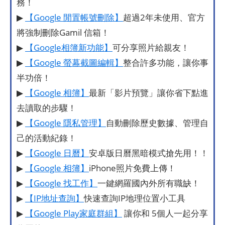
務！
▶
【Google 閒置帳號刪除】
超過2年未使用、官方
將強制刪除Gamil 信箱！
▶
【Google相簿新功能】
可分享照片給親友！
▶
【Google 螢幕截圖編輯】
整合許多功能，讓你事
半功倍！
▶
【Google 相簿】
最新「影片預覽」讓你省下點進
去讀取的步驟！
▶
【Google 隱私管理】
自動刪除歷史數據、管理自
己的活動紀錄！
▶
【Google 日曆】
安卓版日曆黑暗模式搶先用！！
▶
【Google 相簿】
iPhone照片免費上傳！
▶
【Google 找工作】
一鍵網羅國內外所有職缺！
▶
【IP地址查詢】
快速查詢IP地理位置小工具
▶
【Google Play家庭群組】
讓你和 5個人一起分享