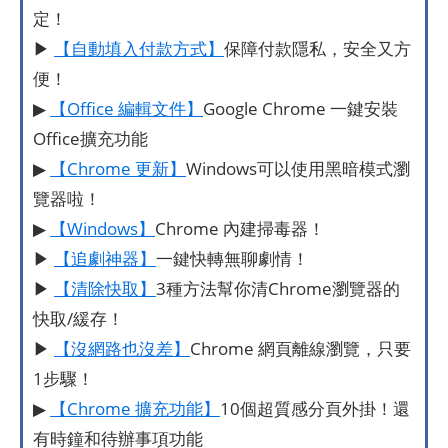
定！
▶
【自動填入付款方式】
保障付款隱私，安全又方
便！
▶
【Office 編輯文件】
Google Chrome 一鍵安裝
Office擴充功能
▶
【Chrome 更新】
Windows可以使用黑暗模式瀏
覽器啦！
▶
【Windows】
Chrome 內建掃毒器！
▶
【追劇神器】
一鍵快轉無聊劇情！
▶
【清除快取】
3種方法幫你清Chrome瀏覽器的
快取/緩存！
▶
【沒網路也沒差】
Chrome 網頁離線瀏覽，只要
1步驟！
▶
【Chrome 擴充功能】
10個超質感分頁外掛！還
有時鐘和待辦事項功能