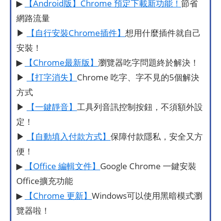
▶
【Android版】Chrome 預定下載新功能！
節省
網路流量
▶
【自行安裝Chrome插件】
想用什麼插件就自己
安裝！
▶
【Chrome最新版】
瀏覽器吃字問題終於解決！
▶
【打字消失】
Chrome 吃字、字不見的5個解決
方式
▶
【一鍵靜音】
工具列音訊控制按鈕，不須額外設
定！
▶
【自動填入付款方式】
保障付款隱私，安全又方
便！
▶
【Office 編輯文件】
Google Chrome 一鍵安裝
Office擴充功能
▶
【Chrome 更新】
Windows可以使用黑暗模式瀏
覽器啦！