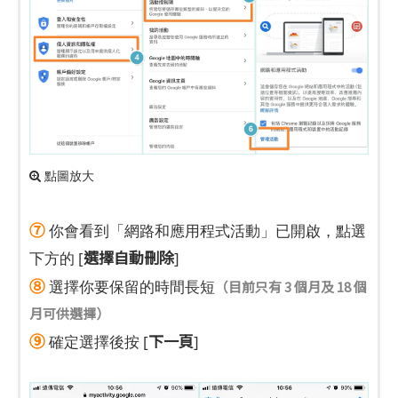
點圖放大
⑦
你會看到「網路和應用程式活動」已開啟，點選
選擇自動刪除
下方的 [
]
⑧
選擇你要保留的時間長短
（目前只有 3 個月及 18 個
月可供選擇）
⑨
下一頁
確定選擇後按 [
]