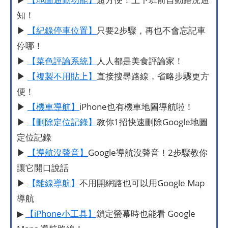
知！
▶
【紀錄停車位置】
只要2步驟，再也不會忘記車
停哪！
▶
【菜色評論系統】
人人都是美食評論家！
▶
【複製不用貼上】
直接搜尋路線，省略步驟更方
便！
▶
【機車導航】
iPhone也有機車地圖導航啦！
▶
【刪除定位記錄】
教你1招快速刪除Google地圖
定位記錄
▶
【導航沒聲音】
Google導航沒聲音！2步驟教你
讓它開口說話
▶
【離線導航】
不用開網路也可以用Google Map
導航
▶
【iPhone小工具】
鎖定螢幕時也能看 Google