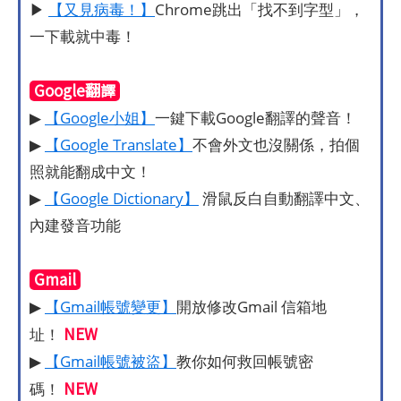
▶
【又見病毒！】
Chrome跳出「找不到字型」，
一下載就中毒！
Google翻譯
▶
【Google小姐】
一鍵下載Google翻譯的聲音！
▶
【Google Translate】
不會外文也沒關係，拍個
照就能翻成中文！
▶
【Google Dictionary】
滑鼠反白自動翻譯中文、
內建發音功能
Gmail
▶
【Gmail帳號變更】
開放修改Gmail 信箱地
NEW
址！
▶
【Gmail帳號被盜】
教你如何救回帳號密
NEW
碼！