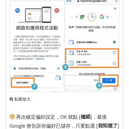
點圖放大
⑩
確認
再次確定偏好設定，OK 就點 [
]，最後
我知道了
Google 會告訴你偏好已儲存，只要點選 [
]