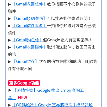
▶
【Gmail救回信件】
教你找回不小心刪掉的電子
郵件！
▶
【Gmail預約寄信】
可以排程郵件寄送時間！
▶
【Gmail信件追蹤】
一招讓你知道對方是否已讀
信件！
▶
【Gmail釣魚信】
假Google登入頁面騙密碼！
▶
【Gmail收回郵件】
取消傳送郵件，收回已寄出
的信
▶
【Gmail封存】
封存的信放在哪?和略過、刪除郵
件有什麼不同
更多Google功能
▶
【表情符號】Google 推出 Emoji 查詢工
NEW
具！
▶
【QR碼驗證】Google 宣布將取消手機簡訊驗