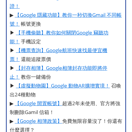
證！
▶
【Google 隱藏功能】教你一秒切換Gmail 不同帳
號！
帳號更換
▶
【手機偷聽】教你如何關閉Google 竊聽功
能！
手機設定
▶
【機票查詢】Google航班快速找最便宜機
票！
還能追蹤票價
▶
【封存相簿】Google相簿封存功能即將停
止！
教你一鍵備份
▶
【虛擬動物園】Google 動物AR擴增實境！
召喚
出24種動物
▶
【Google 閒置帳號】
超過2年未使用、官方將強
制刪除Gamil 信箱！
▶
【Google 相簿政策】
免費無限容量沒了！你還有
什麼選擇？