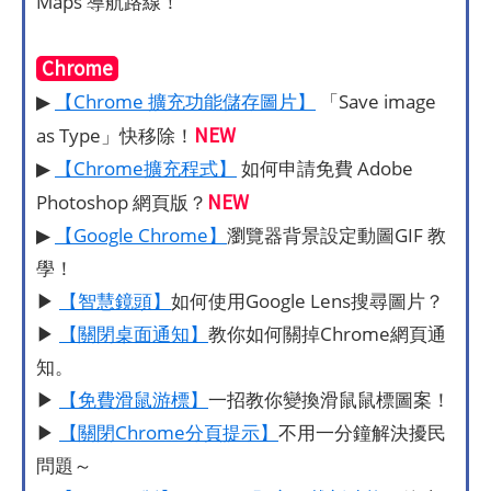
Maps 導航路線！
Chrome
▶
【Chrome 擴充功能儲存圖片】
「Save image
NEW
as Type」快移除！
▶
【Chrome擴充程式】
如何申請免費 Adobe
NEW
Photoshop 網頁版？
▶
【Google Chrome】
瀏覽器背景設定動圖GIF 教
學！
▶
【智慧鏡頭】
如何使用Google Lens搜尋圖片？
▶
【關閉桌面通知】
教你如何關掉Chrome網頁通
知。
▶
【免費滑鼠游標】
一招教你變換滑鼠鼠標圖案！
▶
【關閉Chrome分頁提示】
不用一分鐘解決擾民
問題～