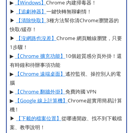
▶
【Windows】
Chrome 內建掃毒器！
▶
【追劇神器】
一鍵快轉無聊劇情！
▶
【清除快取】
3種方法幫你清Chrome瀏覽器的
快取/緩存！
▶
【沒網路也沒差】
Chrome 網頁離線瀏覽，只要
1步驟！
▶
【Chrome 擴充功能】
10個超質感分頁外掛！還
有時鐘和待辦事項功能
▶
【Chrome 遠端桌面】
遙控監視、操控別人的電
腦
▶
【Chrome 翻牆外掛】
免費跨國 VPN
▶
【Google 線上計算機】
Chrome超實用簡易計算
機 !
▶
【下載的檔案位置】
從哪邊開啟、找不到下載檔
案、教學說明！