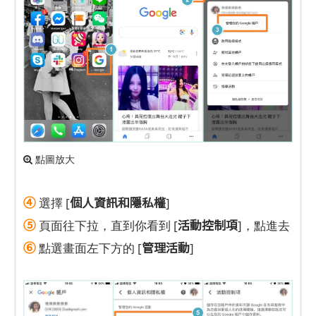
點圖放大
④
個人資訊和隱私權
選擇 [
]
⑤
活動控制項
頁面往下拉，直到你看到 [
]，點進去
⑥
管理活動
點選畫面左下方的 [
]