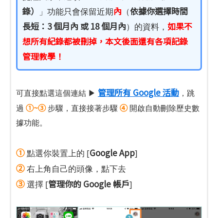
錄）
內
依據你選擇時間
」功能只會保留近期
（
長短：3 個月內 或 18 個月內
如果不
）的資料，
想所有紀錄都被刪掉，本文後面還有各項記錄
管理教學！
管理所有 Google 活動
可直接點選這個連結 ▶
，跳
①~③
④
過
步驟，直接接著步驟
開啟自動刪除歷史數
據功能。
①
Google App
點選你裝置上的 [
]
②
右上角自己的頭像，點下去
③
管理你的 Google 帳戶
選擇 [
]