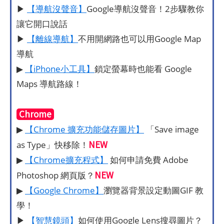
▶
【導航沒聲音】
Google導航沒聲音！2步驟教你
讓它開口說話
▶
【離線導航】
不用開網路也可以用Google Map
導航
▶
【iPhone小工具】
鎖定螢幕時也能看 Google
Maps 導航路線！
Chrome
▶
【Chrome 擴充功能儲存圖片】
「Save image
NEW
as Type」快移除！
▶
【Chrome擴充程式】
如何申請免費 Adobe
NEW
Photoshop 網頁版？
▶
【Google Chrome】
瀏覽器背景設定動圖GIF 教
學！
▶
【智慧鏡頭】
如何使用Google Lens搜尋圖片？