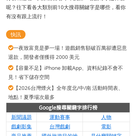
呢？往下看各大類別前10大搜尋關鍵字是哪些，看你
有沒有跟上流行！
快訊
一夜致富竟是夢一場！遊戲銷售額破百萬卻遭惡意
退款，開發者僅獲得 2000 美元
【容量不足】iPhone 卸載App、資料紀錄不會不
見！省下儲存空間
【2026台灣煙火】全年度北/中/南 活動時間表、
地點！夏季場次最多
Google搜尋關鍵字排行榜
新聞議題
運動賽事
人物
戲劇影集
台灣戲劇
電影
商品推薦
國外旅遊目的地
是什麼關鍵字