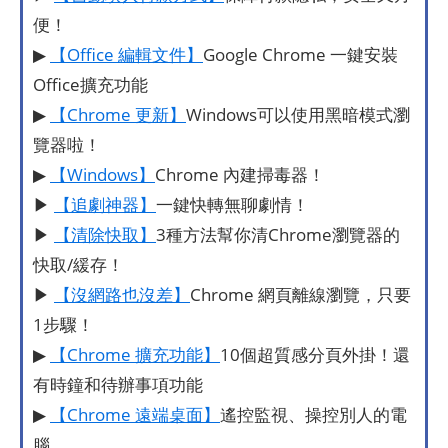
便！
▶
【Office 編輯文件】
Google Chrome 一鍵安裝
Office擴充功能
▶
【Chrome 更新】
Windows可以使用黑暗模式瀏
覽器啦！
▶
【Windows】
Chrome 內建掃毒器！
▶
【追劇神器】
一鍵快轉無聊劇情！
▶
【清除快取】
3種方法幫你清Chrome瀏覽器的
快取/緩存！
▶
【沒網路也沒差】
Chrome 網頁離線瀏覽，只要
1步驟！
▶
【Chrome 擴充功能】
10個超質感分頁外掛！還
有時鐘和待辦事項功能
▶
【Chrome 遠端桌面】
遙控監視、操控別人的電
腦