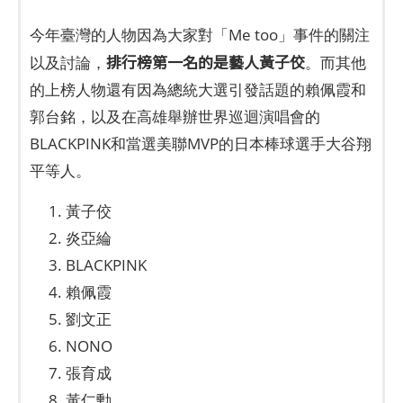
今年臺灣的人物因為大家對「Me too」事件的關注
排行榜第一名的是藝人黃子佼
以及討論，
。而其他
的上榜人物還有因為總統大選引發話題的賴佩霞和
郭台銘，以及在高雄舉辦世界巡迴演唱會的
BLACKPINK和當選美聯MVP的日本棒球選手大谷翔
平等人。
黃子佼
炎亞綸
BLACKPINK
賴佩霞
劉文正
NONO
張育成
黃仁勳