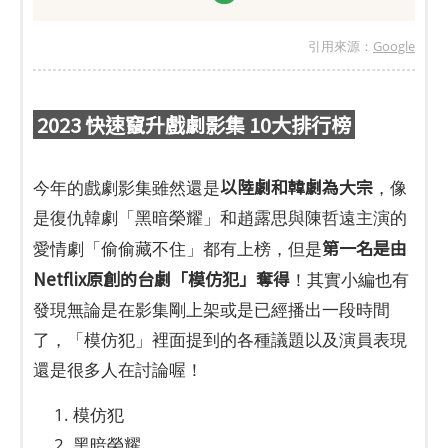
引用來源：
Google
2023 快速竄升戲劇影集 10大排行榜
以陸劇和韓劇為大宗
今年的戲劇影集雖然還是
，像
是復仇韓劇「黑暗榮耀」和趙露思與陳哲遠主演的
第一名是由
愛情劇「偷偷藏不住」都有上榜，但是
Netflix原創的台劇「模仿犯」奪得
！其實小編也有
發現無論是在影集剛上架或是已經播出一段時間
了，「模仿犯」裡面提到的各種議題以及演員表現
還是很多人在討論喔！
模仿犯
黑暗榮耀