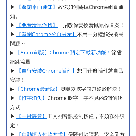
▶
【關閉桌面通知】
教你如何關掉Chrome網頁通
知。
▶
【免費滑鼠游標】
一招教你變換滑鼠鼠標圖案！
▶
【關閉Chrome分頁提示】
不用一分鐘解決擾民
問題～
▶
【Android版】Chrome 預定下載新功能！
節省
網路流量
▶
【自行安裝Chrome插件】
想用什麼插件就自己
安裝！
▶
【Chrome最新版】
瀏覽器吃字問題終於解決！
▶
【打字消失】
Chrome 吃字、字不見的5個解決
方式
▶
【一鍵靜音】
工具列音訊控制按鈕，不須額外設
定！
▶
【自動填入付款方式】
保障付款隱私，安全又方