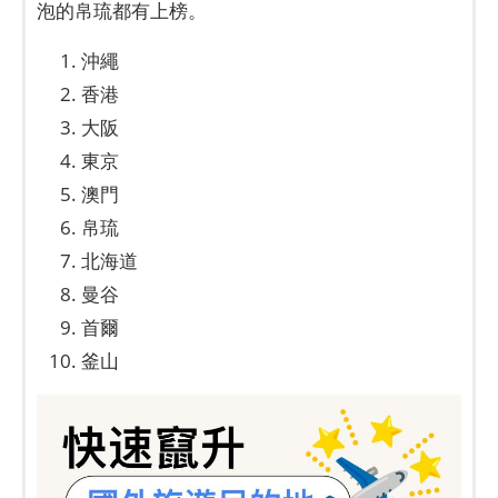
泡的帛琉都有上榜。
沖繩
香港
大阪
東京
澳門
帛琉
北海道
曼谷
首爾
釜山