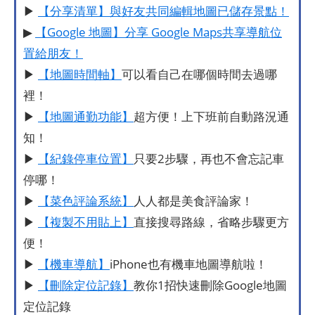
▶
【分享清單】與好友共同編輯地圖已儲存景點！
▶
【Google 地圖】分享 Google Maps共享導航位
置給朋友！
▶
【地圖時間軸】
可以看自己在哪個時間去過哪
裡！
▶
【地圖通勤功能】
超方便！上下班前自動路況通
知！
▶
【紀錄停車位置】
只要2步驟，再也不會忘記車
停哪！
▶
【菜色評論系統】
人人都是美食評論家！
▶
【複製不用貼上】
直接搜尋路線，省略步驟更方
便！
▶
【機車導航】
iPhone也有機車地圖導航啦！
▶
【刪除定位記錄】
教你1招快速刪除Google地圖
定位記錄