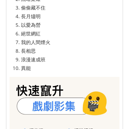
偷偷藏不住
長月燼明
以愛為營
絕世網紅
我的人間煙火
長相思
浪漫速成班
異能