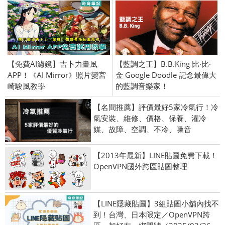
【免費AI濾鏡】吉卜力畫風
【藍調之王】B.B.King 比·比·
APP！《AI Mirror》照片變宮
金 Google Doodle 記念最偉大
崎駿風教學
的藍調音樂家！
【名間推薦】評價最好5家冷氣行！冷
氣安裝、維修、價格、保養、灌冷
媒、故障、空調、不冷、噪音
【2013年最新】LINE貼圖免費下載！
OpenVPN國外跨區貼圖整理
【LINE隱藏貼圖】3組貼圖小舖內找不
到！台灣、日本限定／OpenVPN跨