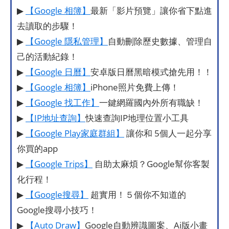
▶
【Google 相簿】
最新「影片預覽」讓你省下點進
去讀取的步驟！
▶
【Google 隱私管理】
自動刪除歷史數據、管理自
己的活動紀錄！
▶
【Google 日曆】
安卓版日曆黑暗模式搶先用！！
▶
【Google 相簿】
iPhone照片免費上傳！
▶
【Google 找工作】
一鍵網羅國內外所有職缺！
▶
【IP地址查詢】
快速查詢IP地理位置小工具
▶
【Google Play家庭群組】
讓你和 5個人一起分享
你買的app
▶
【Google Trips】
自助太麻煩？Google幫你客製
化行程！
▶
【Google搜尋】
超實用！５個你不知道的
Google搜尋小技巧！
▶
【Auto Draw】
Google自動辨識圖案、Ai版小畫