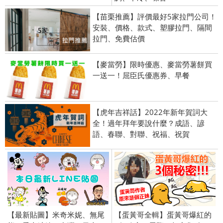
【苗栗推薦】評價最好5家拉門公司！
安裝、價格、款式、塑膠拉門、隔間
拉門、免費估價
【麥當勞】限時優惠、麥當勞薯餅買
一送一！屈臣氏優惠券、早餐
【虎年吉祥話】2022年新年賀詞大
全！過年拜年要說什麼？成語、諺
語、春聯、對聯、祝福、祝賀
【最新貼圖】米奇米妮、無尾
【蛋黃哥全輯】蛋黃哥爆紅的