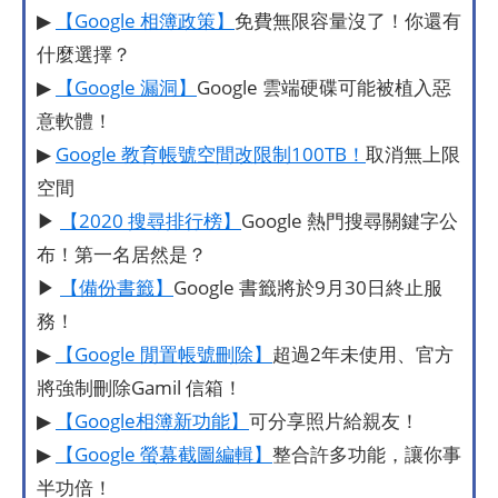
▶
【Google 相簿政策】
免費無限容量沒了！你還有
什麼選擇？
▶
【Google 漏洞】
Google 雲端硬碟可能被植入惡
意軟體！
▶
Google 教育帳號空間改限制100TB！
取消無上限
空間
▶
【2020 搜尋排行榜】
Google 熱門搜尋關鍵字公
布！第一名居然是？
▶
【備份書籤】
Google 書籤將於9月30日終止服
務！
▶
【Google 閒置帳號刪除】
超過2年未使用、官方
將強制刪除Gamil 信箱！
▶
【Google相簿新功能】
可分享照片給親友！
▶
【Google 螢幕截圖編輯】
整合許多功能，讓你事
半功倍！