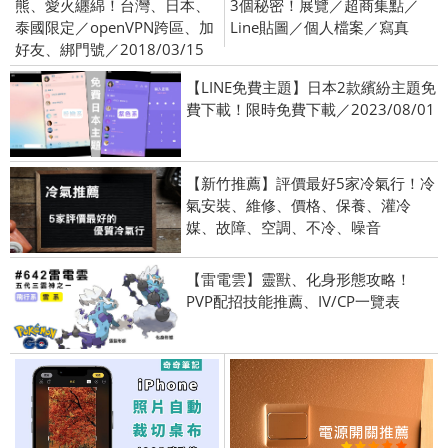
熊、愛火纏綿！台灣、日本、
3個秘密！展覽／超商集點／
泰國限定／openVPN跨區、加
Line貼圖／個人檔案／寫真
好友、綁門號／2018/03/15
【LINE免費主題】日本2款繽紛主題免
費下載！限時免費下載／2023/08/01
【新竹推薦】評價最好5家冷氣行！冷
氣安裝、維修、價格、保養、灌冷
媒、故障、空調、不冷、噪音
【雷電雲】靈獸、化身形態攻略！
PVP配招技能推薦、IV/CP一覽表