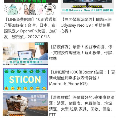
【LINE免費貼圖】10組通通都
【曲面螢幕怎麼選】開箱三星
只要加好友！台灣、日本、泰
Odyssey Neo G9！剪輯使用
國限定／OpenVPN跨區、加好
心得！
友、綁門號／2022/10/18
【防疫停課】最新！各縣市恢復、停
止實體授課總整理！遠距教學、停課
標準
【LINE新增1000個Sticons貼圖！】更
新就能使用爆多款表情符號！
(Android/iPhone iOS)
【屏東推薦】評價最好的5家廢棄物清
運！清運、價目表、免費估價、垃圾
清運、大型 垃圾 家具、回收、價格、
PTT