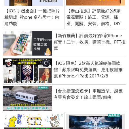
【iOS 手機桌面】一鍵把照片
【泰山推薦】評價最好的5家
裁切成 iPhone 桌布尺寸！內
電源開關！施工、電源、插
建功能
座、開關、安裝、價格、DIY
【新竹推薦】評價最好的5家iPhone
買賣！二手、收購、購買手機、PTT推
薦
【iOS 限免】2款高人氣濾鏡修圖軟
體！蘋果限時免費遊戲、應用軟體推
薦 (iPhone／iPad) 2017/2/8
【台北捷運悠遊卡】車廂造型、感應
有聲音會發光！線上購買/價格