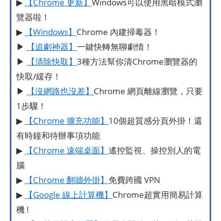
▶
【Chrome 更新】
Windows可以使用黑暗模式瀏
覽器啦！
▶
【Windows】
Chrome 內建掃毒器！
▶
【追劇神器】
一鍵快轉無聊劇情！
▶
【清除快取】
3種方法幫你清Chrome瀏覽器的
快取/緩存！
▶
【沒網路也沒差】
Chrome 網頁離線瀏覽，只要
1步驟！
▶
【Chrome 擴充功能】
10個超質感分頁外掛！還
有時鐘和待辦事項功能
▶
【Chrome 遠端桌面】
遙控監視、操控別人的電
腦
▶
【Chrome 翻牆外掛】
免費跨國 VPN
▶
【Google 線上計算機】
Chrome超實用簡易計算
機 !