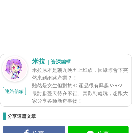
米拉
| 資深編輯
米拉原本是朝九晚五上班族，因緣際會下突
然來到網路產業？！
雖然是女生但對於3C產品很有興趣 ʕ•ᴥ•ʔ
連絡信箱
最討厭整天待在家裡、喜歡到處玩，想跟大
家分享各種新奇事物！
分享這篇文章