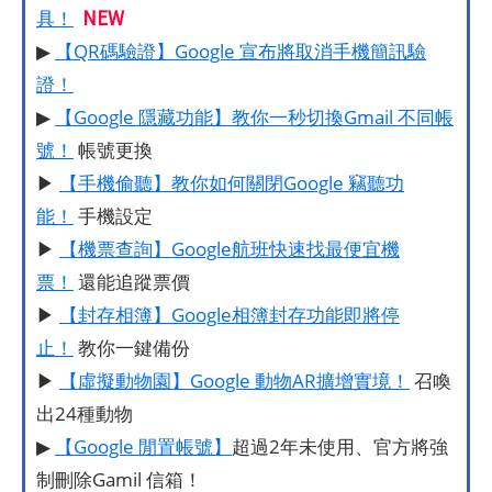
NEW
具！
▶
【QR碼驗證】Google 宣布將取消手機簡訊驗
證！
▶
【Google 隱藏功能】教你一秒切換Gmail 不同帳
號！
帳號更換
▶
【手機偷聽】教你如何關閉Google 竊聽功
能！
手機設定
▶
【機票查詢】Google航班快速找最便宜機
票！
還能追蹤票價
▶
【封存相簿】Google相簿封存功能即將停
止！
教你一鍵備份
▶
【虛擬動物園】Google 動物AR擴增實境！
召喚
出24種動物
▶
【Google 閒置帳號】
超過2年未使用、官方將強
制刪除Gamil 信箱！