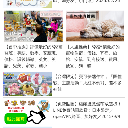
區、加好友、綁門號／2025/02/26
【台中推薦】評價最好的5家補
【大里推薦】5家評價最好的
習班！美語、數學、安親班、
寵物住宿！價錢、寄宿、旅
價格、課後輔導、英文、英
館、安親、到府接送、費用、
語、兒美、家教、國小
便宜、狗、貓
【台灣限定】寶可夢端午節，「團體
戰」主題活動！火紅不倒翁、差不多
娃娃
【免費貼圖】貓頭鷹竟然萌成這樣！
LINE免費貼圖欣賞！日本限定／
openVPN跨區、加好友／2015/9/9