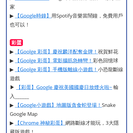
家
▶
【Google時鐘】
用Spotify音樂當鬧鐘，免費用戶
也可以！
彩蛋
▶
【Goolge 彩蛋】慶祝麟洋配奪金牌！
祝賀鮮花
▶
【Goolge 彩蛋】電影腦筋急轉彎！
彩色回憶球
▶
【Goolge 彩蛋】手機版離線小遊戲！
小恐龍斷線
遊戲
▶
【彩蛋】Google 慶祝美國國慶日放煙火啦~
輸
入______
▶
【Google小遊戲】地圖版貪食蛇登場！
Snake
Google Map
▶
【Chrome 神秘彩蛋】
網路斷線才能玩，3大隱
藏版遊戲！