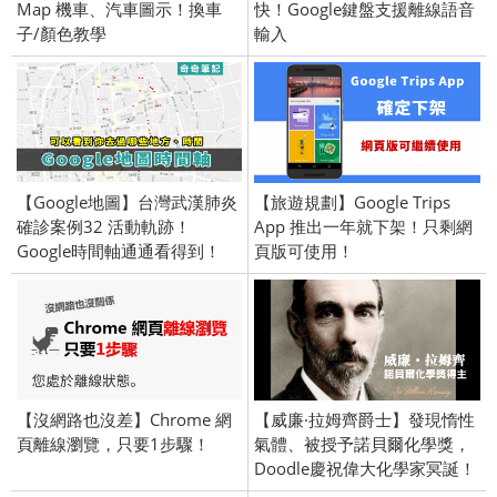
Map 機車、汽車圖示！換車
快！Google鍵盤支援離線語音
子/顏色教學
輸入
【Google地圖】台灣武漢肺炎
【旅遊規劃】Google Trips
確診案例32 活動軌跡！
App 推出一年就下架！只剩網
Google時間軸通通看得到！
頁版可使用！
【沒網路也沒差】Chrome 網
【威廉·拉姆齊爵士】發現惰性
頁離線瀏覽，只要1步驟！
氣體、被授予諾貝爾化學獎，
Doodle慶祝偉大化學家冥誕！