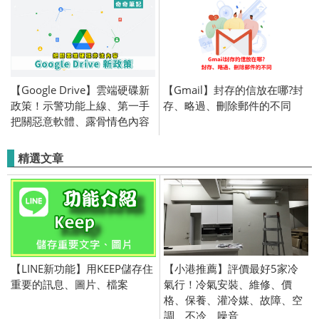
【Google Drive】雲端硬碟新
【Gmail】封存的信放在哪?封
政策！示警功能上線、第一手
存、略過、刪除郵件的不同
把關惡意軟體、露骨情色內容
精選文章
【LINE新功能】用KEEP儲存住
【小港推薦】評價最好5家冷
重要的訊息、圖片、檔案
氣行！冷氣安裝、維修、價
格、保養、灌冷媒、故障、空
調、不冷、噪音