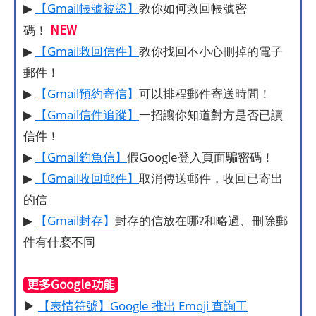
▶
【Gmail帳號被盜】
教你如何救回帳號密
NEW
碼！
▶
【Gmail救回信件】
教你找回不小心刪掉的電子
郵件！
▶
【Gmail預約寄信】
可以排程郵件寄送時間！
▶
【Gmail信件追蹤】
一招讓你知道對方是否已讀
信件！
▶
【Gmail釣魚信】
假Google登入頁面騙密碼！
▶
【Gmail收回郵件】
取消傳送郵件，收回已寄出
的信
▶
【Gmail封存】
封存的信放在哪?和略過、刪除郵
件有什麼不同
更多Google功能
▶
【表情符號】Google 推出 Emoji 查詢工