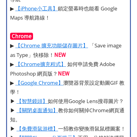
▶
【iPhone小工具】
鎖定螢幕時也能看 Google
Maps 導航路線！
Chrome
▶
【Chrome 擴充功能儲存圖片】
「Save image
NEW
as Type」快移除！
▶
【Chrome擴充程式】
如何申請免費 Adobe
NEW
Photoshop 網頁版？
▶
【Google Chrome】
瀏覽器背景設定動圖GIF 教
學！
▶
【智慧鏡頭】
如何使用Google Lens搜尋圖片？
▶
【關閉桌面通知】
教你如何關掉Chrome網頁通
知。
▶
【免費滑鼠游標】
一招教你變換滑鼠鼠標圖案！