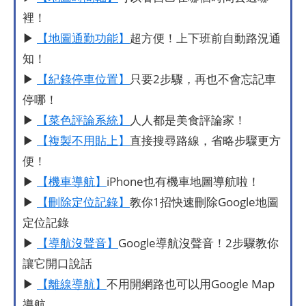
裡！
▶
【地圖通勤功能】
超方便！上下班前自動路況通
知！
▶
【紀錄停車位置】
只要2步驟，再也不會忘記車
停哪！
▶
【菜色評論系統】
人人都是美食評論家！
▶
【複製不用貼上】
直接搜尋路線，省略步驟更方
便！
▶
【機車導航】
iPhone也有機車地圖導航啦！
▶
【刪除定位記錄】
教你1招快速刪除Google地圖
定位記錄
▶
【導航沒聲音】
Google導航沒聲音！2步驟教你
讓它開口說話
▶
【離線導航】
不用開網路也可以用Google Map
導航