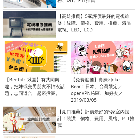
務、DIY、PTT推薦
【高雄推薦】5家評價最好的電視維
修！故障、價格、費用、推薦、液晶
電視、LED、LCD
【BeeTalk 揪團】有共同興
【免費貼圖】鼻妹×Joke
趣，把妹或交男朋友不怕沒話
Bear！日本、台灣限定／
題，志同道合一起來揪團。
openVPN跨區、加好友／
2019/03/05
【湖口推薦】評價最好的5家室內設
計！裝潢、價格、費用、風格、PTT推
薦