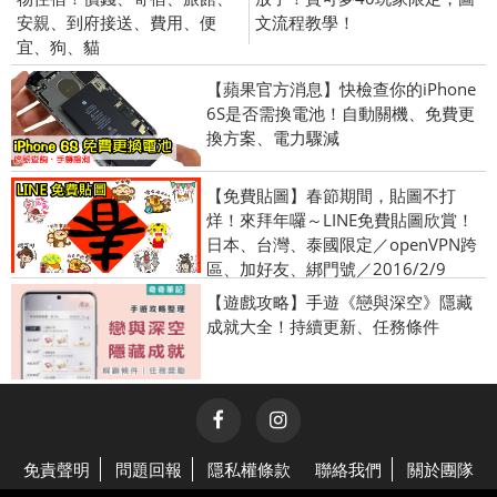
安親、到府接送、費用、便
文流程教學！
宜、狗、貓
【蘋果官方消息】快檢查你的iPhone
6S是否需換電池！自動關機、免費更
換方案、電力驟減
【免費貼圖】春節期間，貼圖不打
烊！來拜年囉～LINE免費貼圖欣賞！
日本、台灣、泰國限定／openVPN跨
區、加好友、綁門號／2016/2/9
【遊戲攻略】手遊《戀與深空》隱藏
成就大全！持續更新、任務條件
免責聲明
問題回報
隱私權條款
聯絡我們
關於團隊