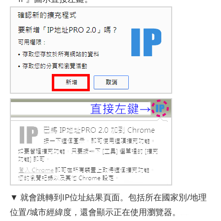
▼ 就會跳轉到IP位址結果頁面。包括所在國家別/地理
位置/城市經緯度，還會顯示正在使用瀏覽器。
(能裝Chrome擴充，當然是用Chrome)