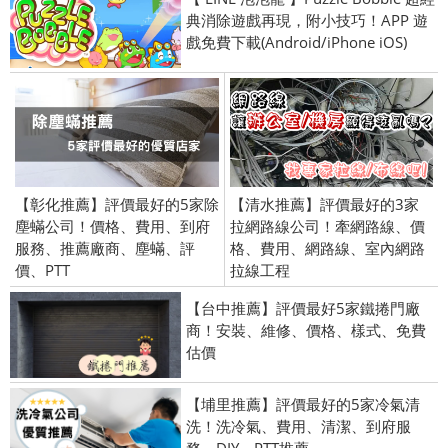
典消除遊戲再現，附小技巧！APP 遊
戲免費下載(Android/iPhone iOS)
【彰化推薦】評價最好的5家除
【清水推薦】評價最好的3家
塵蟎公司！價格、費用、到府
拉網路線公司！牽網路線、價
服務、推薦廠商、塵蟎、評
格、費用、網路線、室內網路
價、PTT
拉線工程
【台中推薦】評價最好5家鐵捲門廠
商！安裝、維修、價格、樣式、免費
估價
【埔里推薦】評價最好的5家冷氣清
洗！洗冷氣、費用、清潔、到府服