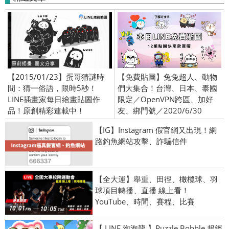
【2015/01/23】蛋哥猜謎時
【免費貼圖】兔兔超人、動物
間：猜一俗語，限時5秒！
們大集合！台灣、日本、泰國
LINE插畫家每日繪畫貼圖作
限定／OpenVPN跨區、加好
品！原創精彩連載中！
友、綁門號／2020/6/30
【IG】Instagram 假官網又出現！網
路釣魚網站攻擊、詐騙信件
【全大運】舉重、田徑、橄欖球、羽
球項目轉播、直播 線上看！
YouTube、時間、賽程、比賽
【 LINE 泡泡龍 】Puzzle Bobble 超經