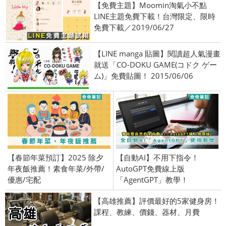
【免費主題】Moomin淘氣小不點
LINE主題免費下載！台灣限定、限時
免費下載／2019/06/27
【LINE manga 貼圖】閱讀超人氣漫畫
就送「CO-DOKU GAME(コドク ゲー
ム)」免費貼圖！ 2015/06/06
【春節年菜預訂】2025 除夕
【自動AI】不用下指令！
年夜飯推薦！素食年菜/外帶/
AutoGPT免費線上版
優惠/宅配
「AgentGPT」教學！
【高雄推薦】評價最好的5家健身房！
課程、教練、價錢、器材、月費