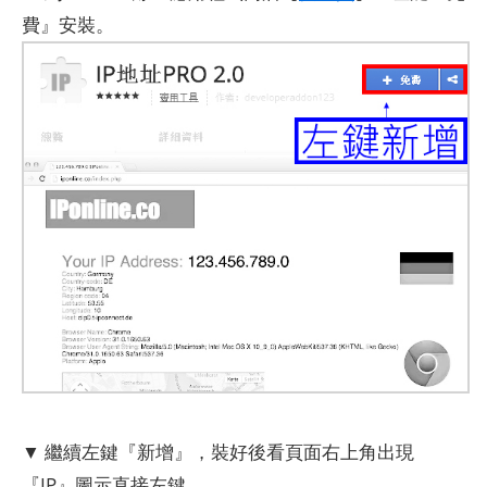
費』安裝。
▼ 繼續左鍵『新增』，裝好後看頁面右上角出現
『IP』圖示直接左鍵。