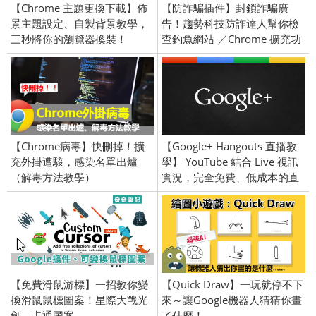
【Chrome 主題更換下載】佈
【防詐騙插件】封鎖詐騙廣
景主題設定、自製背景教學，
告！趨勢科技防詐達人幫你檢
三秒將你的瀏覽器換裝！
查釣魚網站 ／Chrome 擴充功
能
【Chrome病毒】快刪掉！擴
【Google+ Hangouts 直播教
充外掛遭駭，感染名單出爐
學】 YouTube 結合 Live 視訊
（解毒方法教學）
實況，完全免費、低成本的直
播軟體
【免費滑鼠游標】一招教你變
【Quick Draw】一玩就停不下
換滑鼠鼠標圖案！星際大戰光
來～讓Google機器人猜猜你畫
劍、卡通圖案
了什麼！