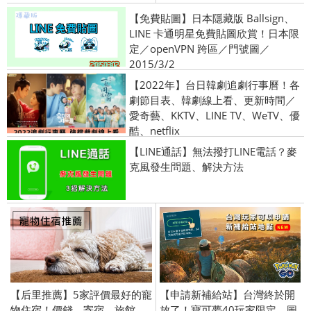
【免費貼圖】日本隱藏版 Ballsign、
LINE 卡通明星免費貼圖欣賞！日本限
定／openVPN 跨區／門號圖／
2015/3/2
【2022年】台日韓劇追劇行事曆！各
劇節目表、韓劇線上看、更新時間／
愛奇藝、KKTV、LINE TV、WeTV、優
酷、netflix
【LINE通話】無法撥打LINE電話？麥
克風發生問題、解決方法
【后里推薦】5家評價最好的寵
【申請新補給站】台灣終於開
物住宿！價錢、寄宿、旅館、
放了！寶可夢40玩家限定，圖