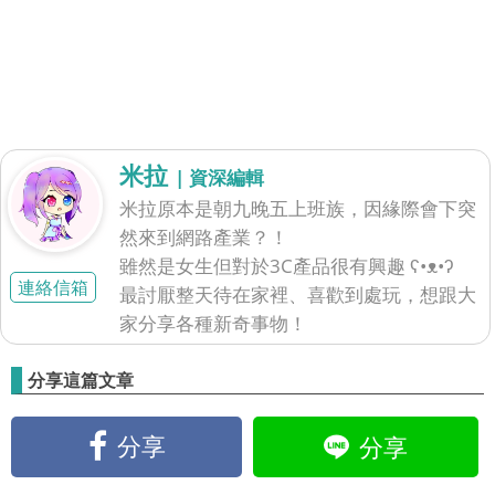
米拉
| 資深編輯
米拉原本是朝九晚五上班族，因緣際會下突
然來到網路產業？！
雖然是女生但對於3C產品很有興趣 ʕ•ᴥ•ʔ
連絡信箱
最討厭整天待在家裡、喜歡到處玩，想跟大
家分享各種新奇事物！
分享這篇文章
分享
分享