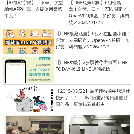
【IG限動字體】「下筆」字型
【LINE免費貼圖】6組輕鬆
編輯APP推薦！支援使用繁體
拿！台灣、日本、泰國限定／
中文！
OpenVPN跨區、加好友、綁門
號／2025/01/28
【LINE隱藏貼圖】6組不在貼圖小舖！
台灣、泰國限定／OpenVPN跨區、加
好友、綁門號／2026/7/22
【LINE功能】2步驟教你主畫面 LINE
TODAY 換成 LINE 通話紀錄！
【2015/08/22】最須期待的中秋連休
快到了！！＿LINE插畫家每日繪畫貼
圖作品！原創精彩連載中！