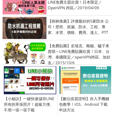
LINE免費主題欣賞！日本限定／
OpenVPN 跨區／2019/04/09
【樹林推薦】評價最好的5家防水 公
司！壁癌、抓漏、防水、工程、專
家、水管、價格、費用、達人、PTT
【免費貼圖】史瑞克、靴貓、驢子來
賣萌～LINE免費貼圖欣賞！日本、台
灣、泰國限定／openVPN跨區、加好
友／2015/10/6
【小秘訣】一鍵快速儲存LINE
【數位疫苗證明】存入手機錢
所有的單張照片！超級方便、
包教學！iOS、Android 下載
不用一張一張下載
申請方法