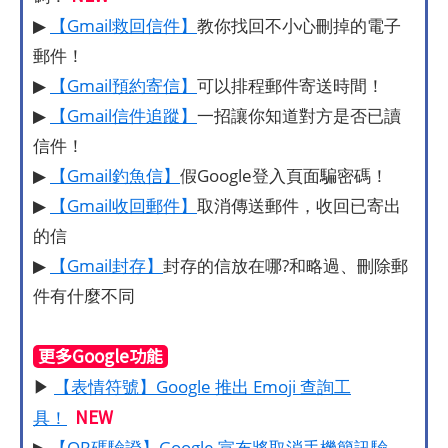
▶
【Gmail救回信件】
教你找回不小心刪掉的電子
郵件！
▶
【Gmail預約寄信】
可以排程郵件寄送時間！
▶
【Gmail信件追蹤】
一招讓你知道對方是否已讀
信件！
▶
【Gmail釣魚信】
假Google登入頁面騙密碼！
▶
【Gmail收回郵件】
取消傳送郵件，收回已寄出
的信
▶
【Gmail封存】
封存的信放在哪?和略過、刪除郵
件有什麼不同
更多Google功能
▶
【表情符號】Google 推出 Emoji 查詢工
NEW
具！
▶
【QR碼驗證】Google 宣布將取消手機簡訊驗