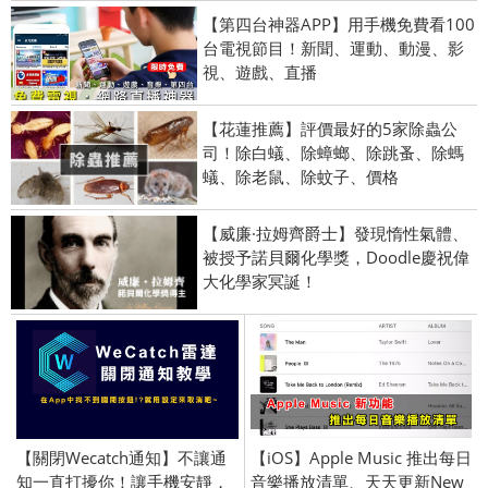
【第四台神器APP】用手機免費看100
台電視節目！新聞、運動、動漫、影
視、遊戲、直播
【花蓮推薦】評價最好的5家除蟲公
司！除白蟻、除蟑螂、除跳蚤、除螞
蟻、除老鼠、除蚊子、價格
【威廉·拉姆齊爵士】發現惰性氣體、
被授予諾貝爾化學獎，Doodle慶祝偉
大化學家冥誕！
【關閉Wecatch通知】不讓通
【iOS】Apple Music 推出每日
知一直打擾你！讓手機安靜，
音樂播放清單、天天更新New