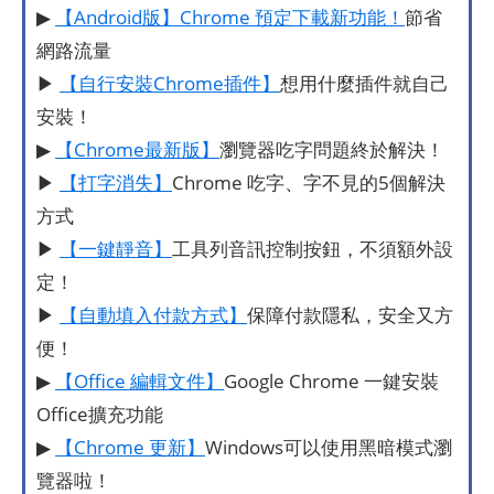
▶
【Android版】Chrome 預定下載新功能！
節省
網路流量
▶
【自行安裝Chrome插件】
想用什麼插件就自己
安裝！
▶
【Chrome最新版】
瀏覽器吃字問題終於解決！
▶
【打字消失】
Chrome 吃字、字不見的5個解決
方式
▶
【一鍵靜音】
工具列音訊控制按鈕，不須額外設
定！
▶
【自動填入付款方式】
保障付款隱私，安全又方
便！
▶
【Office 編輯文件】
Google Chrome 一鍵安裝
Office擴充功能
▶
【Chrome 更新】
Windows可以使用黑暗模式瀏
覽器啦！