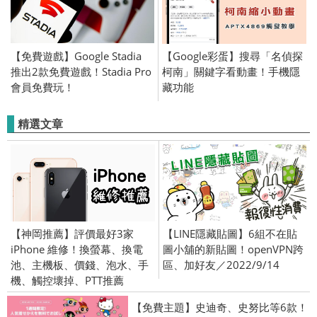
【免費遊戲】Google Stadia
【Google彩蛋】搜尋「名偵探
推出2款免費遊戲！Stadia Pro
柯南」關鍵字看動畫！手機隱
會員免費玩！
藏功能
精選文章
【神岡推薦】評價最好3家
【LINE隱藏貼圖】6組不在貼
iPhone 維修！換螢幕、換電
圖小舖的新貼圖！openVPN跨
池、主機板、價錢、泡水、手
區、加好友／2022/9/14
機、觸控壞掉、PTT推薦
【免費主題】史迪奇、史努比等6款！