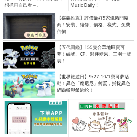
想抓再自己看～。
Music Daily！
【嘉義推薦】評價最好5家鐵捲門廠
商！安裝、維修、價格、樣式、免費
估價
【五代圖鑑】155隻合眾地區寶可
夢！編號、CP、夥伴糖果、三圍一覽
表！
【世界旅遊日】9/27-10/1寶可夢活
動！異色「魔尼尼」孵蛋，捕捉異色
貓鼬斬與飯匙蛇！