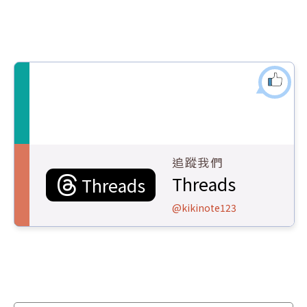
追蹤我們
Threads
Threads
@kikinote123