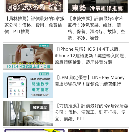
【員林推薦】評價最好的5家搬
【東勢推薦】評價最好5家冷
家公司！價格、費用、免費估
氣行！冷氣安裝、維修、價
價、PTT推薦
格、保養、灌冷媒、故障、空
調、不冷、噪音
【iPhone 災情】iOS 14.4正式版、
iPhone 12建議更新！鍵盤輸入問題、
原廠鏡頭檢測、藍牙裝置分類
【LPM 綁定優惠】LINE Pay Money
開通步驟教學！提領免手續費銀行
【前鎮推薦】評價最好的5家居家清潔
公司！價格、清潔工、到府打掃、便
宜、價錢、PTT