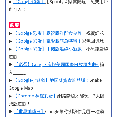
▶
【Google時鐘】
用Spotify音樂當鬧鐘，免費用戶
也可以！
彩蛋
▶
【Goolge 彩蛋】慶祝麟洋配奪金牌！
祝賀鮮花
▶
【Goolge 彩蛋】電影腦筋急轉彎！
彩色回憶球
▶
【Goolge 彩蛋】手機版離線小遊戲！
小恐龍斷線
遊戲
▶
【彩蛋】Google 慶祝美國國慶日放煙火啦~
輸
入______
▶
【Google小遊戲】地圖版貪食蛇登場！
Snake
Google Map
▶
【Chrome 神秘彩蛋】
網路斷線才能玩，3大隱
藏版遊戲！
▶
【世界地球日】
Google幫你測驗你是哪一種動