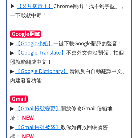
▶
【又見病毒！】
Chrome跳出「找不到字型」，
一下載就中毒！
Google翻譯
▶
【Google小姐】
一鍵下載Google翻譯的聲音！
▶
【Google Translate】
不會外文也沒關係，拍個
照就能翻成中文！
▶
【Google Dictionary】
滑鼠反白自動翻譯中文、
內建發音功能
Gmail
▶
【Gmail帳號變更】
開放修改Gmail 信箱地
NEW
址！
▶
【Gmail帳號被盜】
教你如何救回帳號密
NEW
碼！