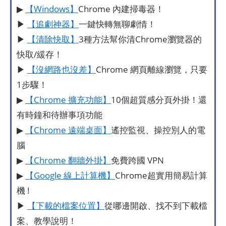
▶
【Windows】
Chrome 內建掃毒器！
▶
【追劇神器】
一鍵快轉無聊劇情！
▶
【清除快取】
3種方法幫你清Chrome瀏覽器的
快取/緩存！
▶
【沒網路也沒差】
Chrome 網頁離線瀏覽，只要
1步驟！
▶
【Chrome 擴充功能】
10個超質感分頁外掛！還
有時鐘和待辦事項功能
▶
【Chrome 遠端桌面】
遙控監視、操控別人的電
腦
▶
【Chrome 翻牆外掛】
免費跨國 VPN
▶
【Google 線上計算機】
Chrome超實用簡易計算
機 !
▶
【下載的檔案位置】
從哪邊開啟、找不到下載檔
案、教學說明！