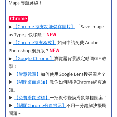
Maps 導航路線！
Chrome
▶
【Chrome 擴充功能儲存圖片】
「Save image
NEW
as Type」快移除！
▶
【Chrome擴充程式】
如何申請免費 Adobe
NEW
Photoshop 網頁版？
▶
【Google Chrome】
瀏覽器背景設定動圖GIF 教
學！
▶
【智慧鏡頭】
如何使用Google Lens搜尋圖片？
▶
【關閉桌面通知】
教你如何關掉Chrome網頁通
知。
▶
【免費滑鼠游標】
一招教你變換滑鼠鼠標圖案！
▶
【關閉Chrome分頁提示】
不用一分鐘解決擾民
問題～