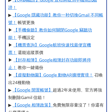
證！
▶
【Google 隱藏功能】教你一秒切換Gmail 不同帳
號！
帳號更換
▶
【手機偷聽】教你如何關閉Google 竊聽功
能！
手機設定
▶
【機票查詢】Google航班快速找最便宜機
票！
還能追蹤票價
▶
【封存相簿】Google相簿封存功能即將停
止！
教你一鍵備份
▶
【虛擬動物園】Google 動物AR擴增實境！
召喚
出24種動物
▶
【Google 閒置帳號】
超過2年未使用、官方將強
制刪除Gamil 信箱！
▶
【Google 相簿政策】
免費無限容量沒了！你還有