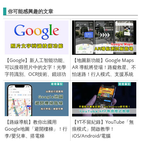
你可能感興趣的文章
【Google】新人工智能功能、
【地圖新功能】Google Maps
可以搜尋照片中的文字！光學
AR 導航將登場！路癡救星、不
字符識別、OCR技術、鏡頭功
怕迷路！行人模式、支援系統
能
【路線導航】教你出國用
【YT不留紀錄】YouTube「無
Google地圖「避開樓梯」！行
痕模式」開啟教學！
李/嬰兒車、搭電梯
iOS/Android/電腦