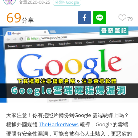
文章2020-08-25
分類>
Google
69
79
分享
大家注意！你有把照片備份到Google 雲端硬碟上嗎？
根據外國媒體
TheHackerNews
報導，Google的雲端
硬碟有安全性漏洞，可能會被有心人士駭入，更惡劣的