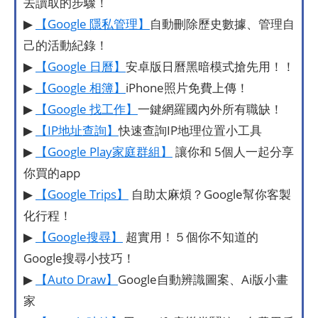
去讀取的步驟！
▶
【Google 隱私管理】
自動刪除歷史數據、管理自
己的活動紀錄！
▶
【Google 日曆】
安卓版日曆黑暗模式搶先用！！
▶
【Google 相簿】
iPhone照片免費上傳！
▶
【Google 找工作】
一鍵網羅國內外所有職缺！
▶
【IP地址查詢】
快速查詢IP地理位置小工具
▶
【Google Play家庭群組】
讓你和 5個人一起分享
你買的app
▶
【Google Trips】
自助太麻煩？Google幫你客製
化行程！
▶
【Google搜尋】
超實用！５個你不知道的
Google搜尋小技巧！
▶
【Auto Draw】
Google自動辨識圖案、Ai版小畫
家