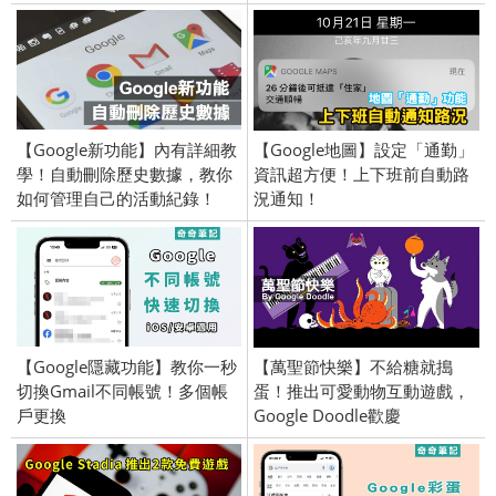
【Google新功能】內有詳細教
【Google地圖】設定「通勤」
學！自動刪除歷史數據，教你
資訊超方便！上下班前自動路
如何管理自己的活動紀錄！
況通知！
【Google隱藏功能】教你一秒
【萬聖節快樂】不給糖就搗
切換Gmail不同帳號！多個帳
蛋！推出可愛動物互動遊戲，
戶更換
Google Doodle歡慶
Halloween