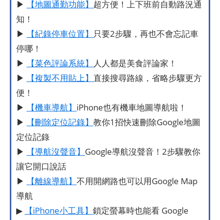
▶
【地圖通勤功能】
超方便！上下班前自動路況通
知！
▶
【紀錄停車位置】
只要2步驟，再也不會忘記車
停哪！
▶
【菜色評論系統】
人人都是美食評論家！
▶
【複製不用貼上】
直接搜尋路線，省略步驟更方
便！
▶
【機車導航】
iPhone也有機車地圖導航啦！
▶
【刪除定位記錄】
教你1招快速刪除Google地圖
定位記錄
▶
【導航沒聲音】
Google導航沒聲音！2步驟教你
讓它開口說話
▶
【離線導航】
不用開網路也可以用Google Map
導航
▶
【iPhone小工具】
鎖定螢幕時也能看 Google