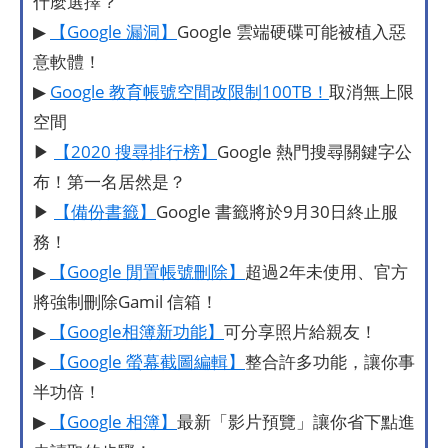
什麼選擇？
▶
【Google 漏洞】
Google 雲端硬碟可能被植入惡
意軟體！
▶
Google 教育帳號空間改限制100TB！
取消無上限
空間
▶
【2020 搜尋排行榜】
Google 熱門搜尋關鍵字公
布！第一名居然是？
▶
【備份書籤】
Google 書籤將於9月30日終止服
務！
▶
【Google 閒置帳號刪除】
超過2年未使用、官方
將強制刪除Gamil 信箱！
▶
【Google相簿新功能】
可分享照片給親友！
▶
【Google 螢幕截圖編輯】
整合許多功能，讓你事
半功倍！
▶
【Google 相簿】
最新「影片預覽」讓你省下點進