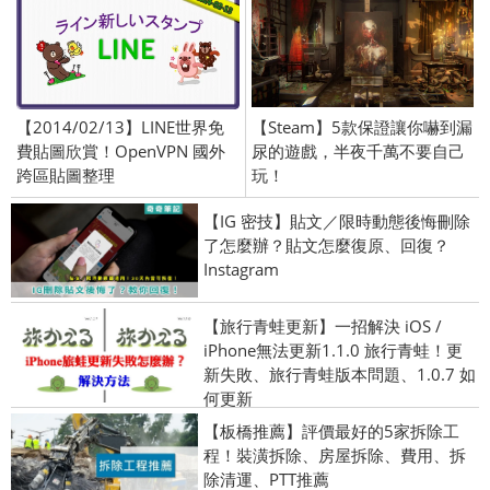
【2014/02/13】LINE世界免
【Steam】5款保證讓你嚇到漏
費貼圖欣賞！OpenVPN 國外
尿的遊戲，半夜千萬不要自己
跨區貼圖整理
玩！
【IG 密技】貼文／限時動態後悔刪除
了怎麼辦？貼文怎麼復原、回復？
Instagram
【旅行青蛙更新】一招解決 iOS /
iPhone無法更新1.1.0 旅行青蛙！更
新失敗、旅行青蛙版本問題、1.0.7 如
何更新
【板橋推薦】評價最好的5家拆除工
程！裝潢拆除、房屋拆除、費用、拆
除清運、PTT推薦