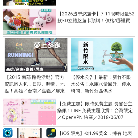
【2026造型悠遊卡】7-11限時限量52
款3D立體悠遊卡預購！價格/哪裡買
【2015 南部 路跑活動】官方
【停水公告】最新！新竹不限
資訊懶人包，日期、時間、地
水公告！水庫水量回升、停水
點！高雄／台南／嘉義／屏東
時間、新竹分區供水
【免費主題】限時免費主題 長髮公主
樂佩！LINE 免費主題欣賞！台灣限定
／OpenVPN 跨區／2018/06/07
【iOS 限免】省1.99美金，擁有 地表