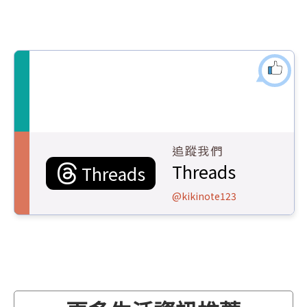
追蹤我們
Threads
Threads
@kikinote123