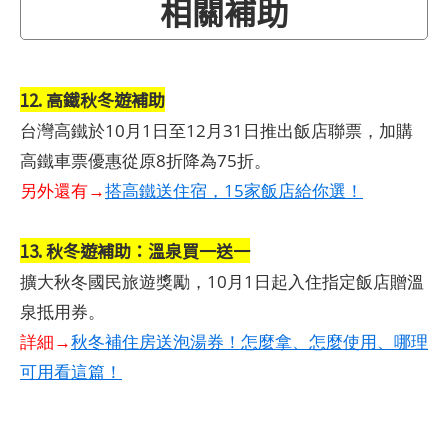
相關補助
12. 高鐵秋冬遊補助
台灣高鐵於10月1日至12月31日推出飯店聯票，加購
高鐵車票優惠從原8折降為75折。
另外還有→
搭高鐵送住宿，15家飯店給你選！
13. 秋冬遊補助：溫泉買一送一
擴大秋冬國民旅遊獎勵，10月1日起入住指定飯店贈溫
泉抵用券。
詳細→
秋冬補住房送泡湯券！怎麼拿、怎麼使用、哪理
可用看這篇！