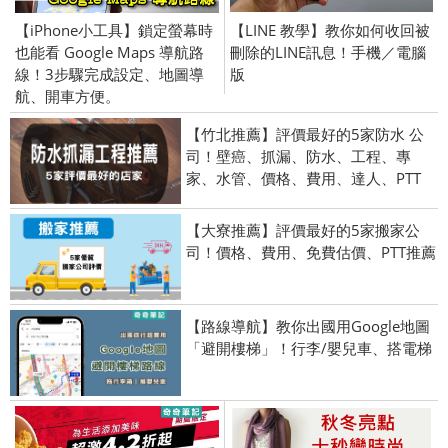
【iPhone小工具】鎖定螢幕時
【LINE 教學】教你如何收回被
也能看 Google Maps 導航路
刪除的LINE訊息！手機／電腦
線！3步驟完成設定、地圖導
版
航、開車方便。
【竹北推薦】評價最好的5家防水 公
司！壁癌、抓漏、防水、工程、專
家、水管、價格、費用、達人、PTT
【大寮推薦】評價最好的5家搬家公
司！價格、費用、免費估價、PTT推薦
【路線導航】教你出國用Google地圖
「避開樓梯」！行李/嬰兒車、搭電梯