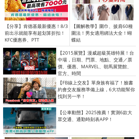
【分享】肯德基最新優惠！8/3
【圖解教學】圍巾、披肩60種
前出示就能享有超划算折扣！
圍法！男女適用綁法大全！蝴
KFC優惠券、PTT
蝶結
【2015展覽】漫威超級英雄特展！台
中場，日期、門票、地點、交通／票
價、優惠、MARVEL、朝馬展覽館、
官方、時間
【FB線上交友】單身族有福了！臉書
約會交友服務準備上線，6大功能幫你
找到另一半！
【公車動態】2025推薦！實測6款大
眾交通、通勤時刻表APP！