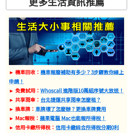
更多生活資訊推薦
► 機車回收：
機車報廢補助有多少？3步驟教你線上
申請！
► 免費試用：
Whoscall 進階版10萬組序號大放送！
► 共享雨傘：
台北捷運共享雨傘怎麼租？
► 換車牌：
車牌壞了怎麼辦？更換車牌費用
► Mac報稅：
蘋果電腦 Mac也能報所得稅！
► 信用卡繳所得稅：
信用卡繳綜合所得稅分期0利