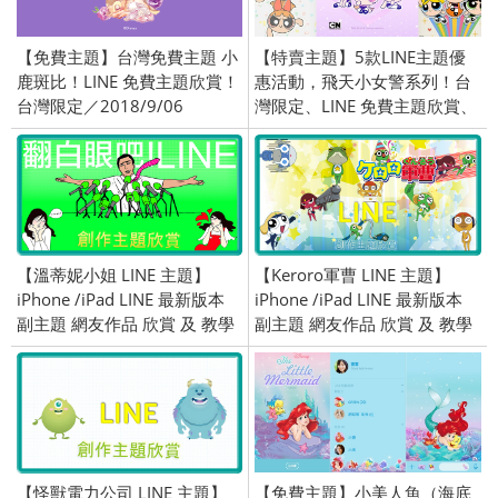
【免費主題】台灣免費主題 小
【特賣主題】5款LINE主題優
鹿斑比！LINE 免費主題欣賞！
惠活動，飛天小女警系列！台
台灣限定／2018/9/06
灣限定、LINE 免費主題欣賞、
OpenVPN 跨區、2019/03/18
【溫蒂妮小姐 LINE 主題】
【Keroro軍曹 LINE 主題】
iPhone /iPad LINE 最新版本
iPhone /iPad LINE 最新版本
副主題 網友作品 欣賞 及 教學
副主題 網友作品 欣賞 及 教學
適用 (iOS)
適用 (iOS)
【怪獸電力公司 LINE 主題】
【免費主題】小美人魚（海底