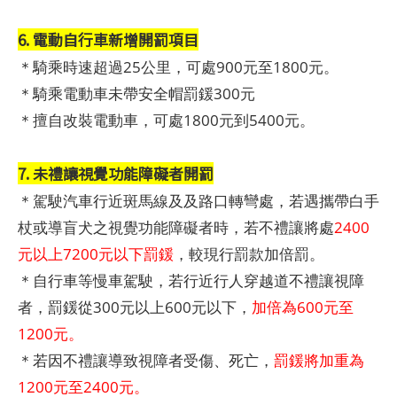
6. 電動自行車新增開罰項目
＊騎乘時速超過25公里，可處900元至1800元。
＊騎乘電動車未帶安全帽罰鍰300元
＊擅自改裝電動車，可處1800元到5400元。
7. 未禮讓視覺功能障礙者開罰
＊駕駛汽車行近斑馬線及及路口轉彎處，若遇攜帶白手
杖或導盲犬之視覺功能障礙者時，若不禮讓將處
2400
元以上7200元以下罰鍰
，較現行罰款加倍罰。
＊自行車等慢車駕駛，若行近行人穿越道不禮讓視障
者，罰鍰從300元以上600元以下，
加倍為600元至
1200元。
＊若因不禮讓導致視障者受傷、死亡，
罰鍰將加重為
1200元至2400元。