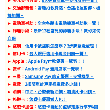
► 多元支付方法：
6大速食店電子支付攻略一覽！
► 交通部新制：
雪隧拖救費漲、台鐵拖運暫停、機
捷加開。
► 電動車補助：
全台各縣市電動機車補助款一覽！
► 詐騙手段：
最新12種常見的詐騙手法！教你如何
自保
► 盜刷：
信用卡被盜刷怎麼辦？3步驟緊急處理！
► 信用卡：
各大銀行信用卡現金回饋一覽！
► Apple：
Apple Pay付款優惠一覽表！！
► 安卓：
Android Pay 適用店家一覽表！
► 三星：
Samsung Pay 綁定優惠、支援機型。
► 電費：
1招簡單計算家裡電費多少錢！
► 油價：
中油、台塑最新油價、加油刷卡回饋。
► 悠遊卡：
悠遊卡優惠懶人包！
► 悠遊卡加值：
悠遊卡自動加值綁定銀行享5%回