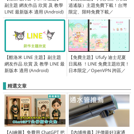
副主題 網友作品 欣賞 及 教學
逍遙版）主題免費下載！台灣
LINE 最新版本 適用 (Android)
限定、限時免費下載／
2020/05/22
【酷洛米 LINE 主題】副主題
【免費主題】Ufufy 迪士尼夏
網友作品 欣賞 及 教學 LINE 最
日風格 ！LINE 免費主題欣賞！
新版本 適用 (Android)
日本限定／OpenVPN 跨區／
2018/06/07
精選文章
【AI繪圖】免費用 ChatGPT 把
【內埔推薦】評價最好3家通