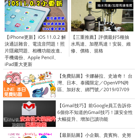
【iPhone更新】iOS 11.0.2 解
【三重推薦】評價最好5種抽
決通話雜音、電流音問題！照
水馬達、加壓馬達！安裝、維
片隱藏問題、相機功能改進、
修、價格、規格
手機備份、Apple Pencil、
iPad重大更新
【免費貼圖】卡娜赫拉、史迪奇！ 台
灣、日本、泰國限定／OpenVPN跨
區、加好友、綁門號／2019/07/09
【Gmail技巧】前Google員工告訴你
6個你不知道的Gmail技巧！讓安全性
大幅提升、增加已讀功能
【最新貼圖】小企鵝、貴賓狗、史努