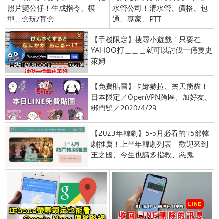
照片變公仔！生成指令、模
水管公司！清水管、價格、包
型、盒玩/盲盒
通、專家、PTT
【手機限定】搜尋小遊戲！只要在
YAHOO打＿＿＿就可以討伐一億隻史
萊姆
【免費貼圖】卡娜赫拉、樂天熊貓！
日本限定／OpenVPN跨區、加好友、
綁門號／2020/4/29
【2023年韓劇】5-6月必看的15部韓
劇推薦！上半年韓劇列表｜歡迎來到
王之國、今生也請多指教、惡鬼