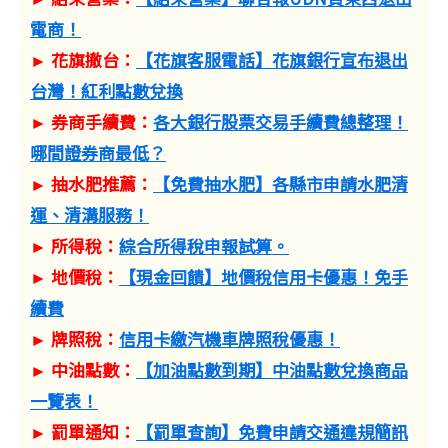
電商！
► 花旗撤台：
【花旗客服電話】花旗銀行宣布退出
台灣！紅利點數兌換
► 券商手續費：
各大銀行股票交易手續費總整理！
哪間證券商最低？
► 抽水肥推薦：
【免費抽水肥】各縣市申請水肥清
運、清溝服務！
► 所得稅：
綜合所得稅申報試算。
► 地價稅：
【現金回饋】地價稅信用卡優惠！免手
續費
► 牌照稅：
信用卡繳汽機車牌照稅優惠！
► 中油點數：
【加油點數到期】中油點數兌換商品
一覽表！
► 罰單通知：
【罰單查詢】免費申請交通違規簡訊