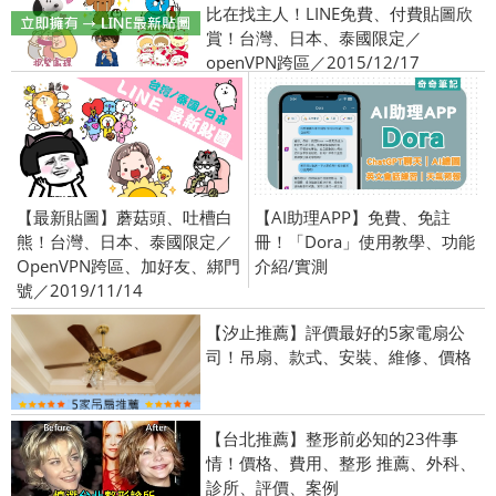
比在找主人！LINE免費、付費貼圖欣
賞！台灣、日本、泰國限定／
openVPN跨區／2015/12/17
【最新貼圖】蘑菇頭、吐槽白
【AI助理APP】免費、免註
熊！台灣、日本、泰國限定／
冊！「Dora」使用教學、功能
OpenVPN跨區、加好友、綁門
介紹/實測
號／2019/11/14
【汐止推薦】評價最好的5家電扇公
司！吊扇、款式、安裝、維修、價格
【台北推薦】整形前必知的23件事
情！價格、費用、整形 推薦、外科、
診所、評價、案例