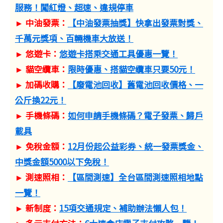
服務！闖紅燈、超速、違規停車
► 中油發票：
【中油發票抽獎】快拿出發票對獎、
千萬元獎項、百輛機車大放送！
► 悠遊卡：
悠遊卡搭乘交通工具優惠一覽！
► 貓空纜車：
限時優惠、搭貓空纜車只要50元！
► 加碼收購：
【廢電池回收】舊電池回收價格、一
公斤換22元！
► 手機條碼：
如何申請手機條碼？電子發票、歸戶
載具
► 免稅金額：
12月份起公益彩券、統一發票獎金、
中獎金額5000以下免稅！
► 測速照相：
【區間測速】全台區間測速照相地點
一覽！
► 新制度：
15項交通規定、補助辦法懶人包！