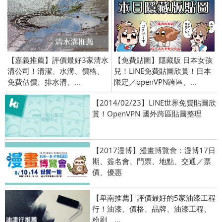
【嘉義推薦】評價最好3家清水
【免費貼圖】隱藏版 日本女孩
溝公司！清潔、水溝、價格、
兒！LINE免費貼圖欣賞！日本
免費估價、排水溝、...
限定／openVPN跨區、...
【2014/02/23】LINE世界免費貼圖欣
賞！OpenVPN 國外跨區貼圖整理
【2017漫博】漫畫博覽會：漫博17日
期、簽名會、門票、地點、交通／票
價、優惠
【卑南推薦】評價最好的5家油漆工程
行！油漆、價格、品牌、油漆工程、
粉刷、...