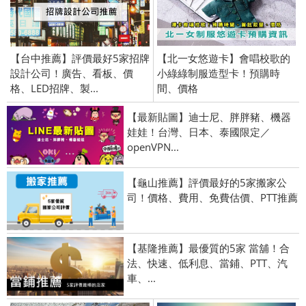
【台中推薦】評價最好5家招牌
【北一女悠遊卡】會唱校歌的
設計公司！廣告、看板、價
小綠綠制服造型卡！預購時
格、LED招牌、製...
間、價格
【最新貼圖】迪士尼、胖胖豬、機器
娃娃！台灣、日本、泰國限定／
openVPN...
【龜山推薦】評價最好的5家搬家公
司！價格、費用、免費估價、PTT推薦
【基隆推薦】最優質的5家 當舖！合
法、快速、低利息、當鋪、PTT、汽
車、...