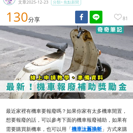
文章2025-12-23
分類>
焦點新聞
130
81
分享
最近家裡有機車要報廢嗎？如果你家有太多機車閒置，
想要報廢的話，可以參考下面的機車報廢補助，如果有
機車汰舊換新
需要購買新機車，也可以用「
」方式來購