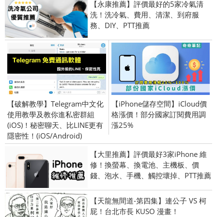
【永康推薦】評價最好的5家冷氣清
洗！洗冷氣、費用、清潔、到府服
務、DIY、PTT推薦
【破解教學】Telegram中文化
【iPhone儲存空間】iCloud價
使用教學及教你進私密群組
格漲價！部分國家訂閱費用調
(iOS)！秘密聊天、比LINE更有
漲25%
隱密性！(iOS/Android)
【大里推薦】評價最好3家iPhone 維
修！換螢幕、換電池、主機板、價
錢、泡水、手機、觸控壞掉、PTT推薦
【天龍無間道-第四集】連公子 VS 柯
屁！台北市長 KUSO 漫畫！