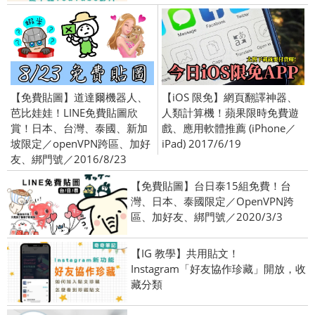
【免費貼圖】道達爾機器人、
【iOS 限免】網頁翻譯神器、
芭比娃娃！LINE免費貼圖欣
人類計算機！蘋果限時免費遊
賞！日本、台灣、泰國、新加
戲、應用軟體推薦 (iPhone／
坡限定／openVPN跨區、加好
iPad) 2017/6/19
友、綁門號／2016/8/23
【免費貼圖】台日泰15組免費！台
灣、日本、泰國限定／OpenVPN跨
區、加好友、綁門號／2020/3/3
【IG 教學】共用貼文！
Instagram「好友協作珍藏」開放，收
藏分類