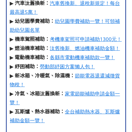
汽車汰舊換新：
▶
汽車舊換新、退稅新規定！每台
最高退5萬！
幼兒園學費補助：
▶
幼兒園學費補助一覽！可領補
助幼兒園名單
機車駕照補助：
▶
考機車駕照可申請補助1300元！
燃油機車補助：
▶
汰舊換新、燃油機車補助金額！
電動機車補助：
▶
各縣市電動機車補助款一覽！
紓困補助：
▶
勞動部紓困方案懶人包！
新冰箱、冷暖氣、除濕機：
▶
節能電器退還減徵貨
物稅！
冷氣、冰箱汰舊換新：
▶
家電節能補助申請金額一
覽！
瓦斯爐、熱水器補助：
▶
全台補助熱水器、瓦斯爐
補助金額一覽！