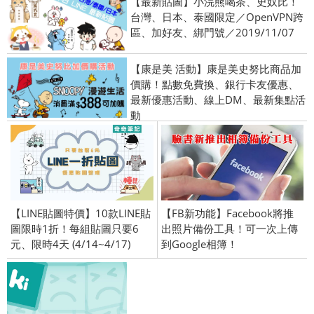
【最新貼圖】小浣熊喝茶、史奴比！
台灣、日本、泰國限定／OpenVPN跨
區、加好友、綁門號／2019/11/07
【康是美 活動】康是美史努比商品加
價購！點數免費換、銀行卡友優惠、
最新優惠活動、線上DM、最新集點活
動
【LINE貼圖特價】10款LINE貼
【FB新功能】Facebook將推
圖限時1折！每組貼圖只要6
出照片備份工具！可一次上傳
元、限時4天 (4/14~4/17)
到Google相簿！