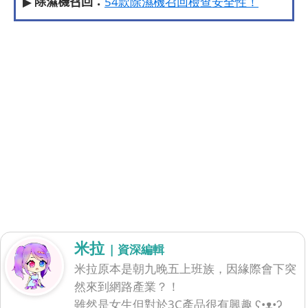
除濕機召回：
▶
54款除濕機召回檢查安全性！
米拉
| 資深編輯
米拉原本是朝九晚五上班族，因緣際會下突
然來到網路產業？！
雖然是女生但對於3C產品很有興趣 ʕ•ᴥ•ʔ