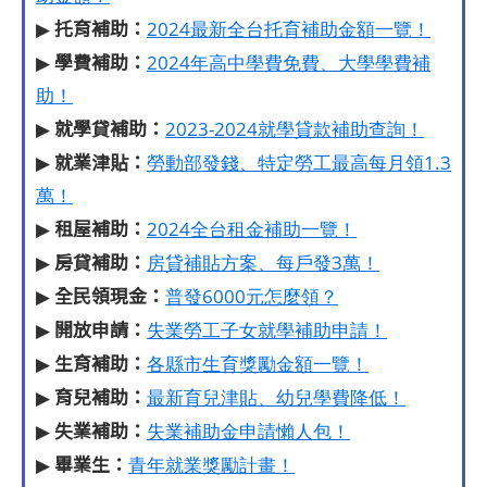
托育
補助：
▶
2024最新全台托育補助金額一覽！
學費
補助：
▶
2024年高中學費免費、大學學費補
助！
就學貸補助：
▶
2023-2024就學貸款補助查詢！
就業津貼：
▶
勞動部發錢、特定勞工最高每月領1.3
萬！
租屋補助：
▶
2024全台租金補助一覽！
房貸補助：
▶
房貸補貼方案、每戶發3萬！
全民領現金：
▶
普發6000元怎麼領？
開放申請：
▶
失業勞工子女就學補助申請！
生育補助：
▶
各縣市生育獎勵金額一覽！
育兒補助：
▶
最新育兒津貼、幼兒學費降低！
失業補助：
▶
失業補助金申請懶人包！
畢業生：
▶
青年就業獎勵計畫！