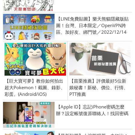
【LINE免費貼圖】樂天熊貓隱藏版貼
圖！台灣、日本限定／OpenVPN跨
區、加好友、綁門號／2022/12/14
【巨大寶可夢】教你如何拍出
【苗栗推薦】評價最好5位新
超大Pokemon！截圖、錄影、
娘秘書！新秘、價位、行情、
彩蛋。(Android/iOS)
PTT推薦
【Apple ID】忘記iPhone密碼怎麼
辦？設定帳號復原聯絡人！找回密碼