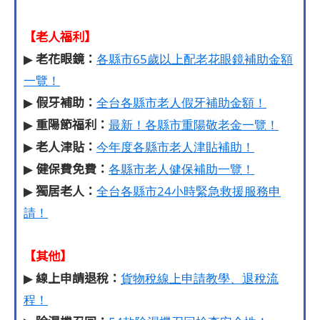
【老人福利】
老花眼鏡：
▶
各縣市65歲以上配老花眼鏡補助金額
一覽！
假牙補助：
▶
全台各縣市老人假牙補助金額！
重陽節福利：
▶
最新！各縣市重陽敬老金一覽！
老人津貼：
▶
今年度各縣市老人津貼補助！
健保費免費：
▶
各縣市老人健保補助一覽！
獨居老人：
▶
全台各縣市24小時緊急救援服務申
請！
【其他】
線上申請退稅：
▶
貨物稅線上申請教學、退稅流
程！