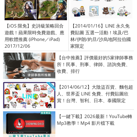
【iOS 限免】史詩級策略回合
【2014/01/16】LINE 永久免
遊戲！蘋果限時免費遊戲、應
費貼圖 五選一活動！埃及/巴
用軟體推薦 (iPhone／iPad)
林/伊朗/約旦/沙烏地阿拉伯國
2017/12/06
家限定
【台中推薦】評價最好的5家律師事務
所！民事、刑事、律師、諮詢免費、
收費、排行
【2014/06/12】大陰盜百貨、麵包超
人、世界盃 LINE 免費、付費貼圖欣
賞！台灣、智利、日本、泰國限定
【一鍵下載】2026最新！YouTube轉
Mp3教學！Mp4 影片檔下載