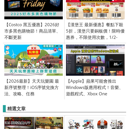
【Costco 黑五優惠】2026好
【漢堡王 最新優惠】餐點下殺
市多黑色購物節！商品清單、
5折，漢堡只要銅板價！限時優
不斷更新
惠券，不限使用次數，1/2-
2/29限定！
【2026最新】天天玩樂園 最
【Apple】蘋果可能會推出
新序號整理！iOS序號兌換方
Windows版應用程式！音樂、
法、攻略、任務
遊戲程式、Xbox One
精選文章