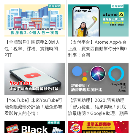
【全國歸戶】囤房稅2.0懶人
【支付平台】Atome App在台
包！稅率、課稅、實施時間、
上線，買東西自動幫你分3期0
PTT
利率！台灣
【YouTube】未來YouTube可
【語音助理】2020 語音助理
能會隱藏部分評論！避免影響
「智力檢測」結果揭曉！到底
看影片人的心情！
誰最聰明？Google 助理、蘋果
Siri、亞馬遜 Alexa