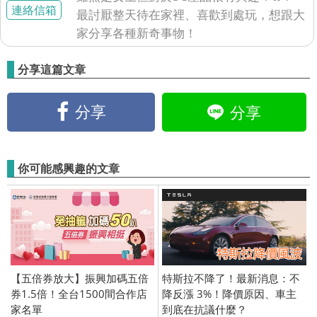
連絡信箱
最討厭整天待在家裡、喜歡到處玩，想跟大
家分享各種新奇事物！
分享這篇文章
分享
分享
你可能感興趣的文章
【五倍券放大】振興加碼五倍
特斯拉不降了！最新消息：不
券1.5倍！全台1500間合作店
降反漲 3%！降價原因、車主
家名單
到底在抗議什麼？