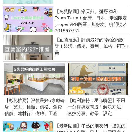
【免費貼圖】樂天熊、掰掰啾啾、
Tsum Tsum！台灣、日本、泰國限定
／openVPN跨區、加好友、綁門號／
2018/07/31
【宜蘭推薦】評價最好的5家室內設
計！裝潢、價格、費用、風格、PTT推
薦
【彰化推薦】評價最好5家磁磚
【哈利波特：巫師聯盟】不用
店！施工、種類、價格、免費
一分鐘搞定閃退！解決方法、
估價、建材行、磁磚、工程
密技分享、教學、設定
【最新貼圖】冬己的朋友們，過動的
Tumurin！台灣、日本、泰國限定／