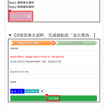
▼【➃填寫車主資料，完成後點按「送出查詢」】