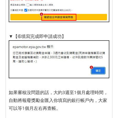
▼【➅填寫完成即申請成功】
如果審核沒問題的話，大約3週至1個月處理時間，
自動將報廢獎勵金匯入你填寫的銀行帳戶內，大家
可以等1個月左右再查帳。