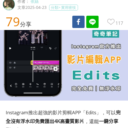
作者：
依絲
文章2025-04-23
分類>
實用密技
79
117
分享
完
Instagram推出超強的影片剪輯APP「Edits」，可以
全沒有浮水印免費匯出4K高畫質影片
一鍵分享
，還能