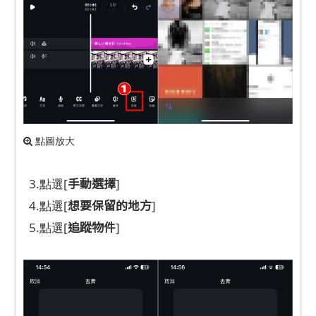
點圖放大
手動選擇
3.點選[
]
想要保留的地方
4.點選[
]
追蹤物件
5.點選[
]