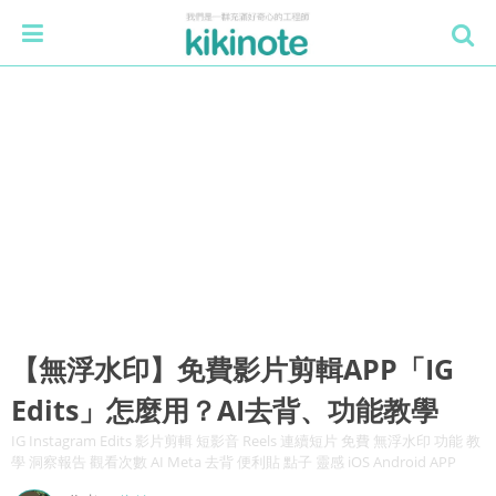
【無浮水印】免費影片剪輯APP「IG
Edits」怎麼用？AI去背、功能教學
IG Instagram Edits 影片剪輯 短影音 Reels 連續短片 免費 無浮水印 功能 教
學 洞察報告 觀看次數 AI Meta 去背 便利貼 點子 靈感 iOS Android APP