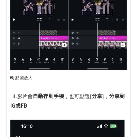
點圖放大
自動存到手機
分享
分享到
4.影片會
，也可點選[
]，
IG或FB