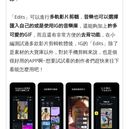
多軌影片剪輯
音樂也可以選擇
「Edits」可以進行
，
匯入自己的或是使用IG的音樂庫
許多
，還能夠加上
可愛的GIF
去背功能
，而且還有非常方便的
，在小
編測試過多款影片剪輯軟體後，IG的「Edits」除了
是素材的大寶庫以外，對於手機剪輯來說，也是個
很好用的APP啊~想要試試看的創作者們趕快來往下
看能怎麼用吧！