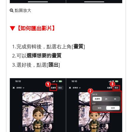
點圖放大
▼【如何匯出影片】
畫質
1.完成剪輯後，點選右上角[
]
選擇想要的畫質
2.可以
匯出
3.選好後，點選[
]