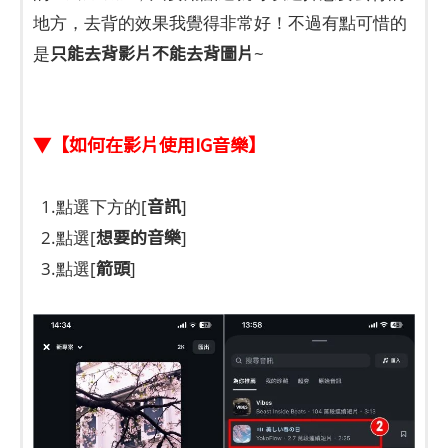
地方，去背的效果我覺得非常好！不過有點可惜的
只能去背影片不能去背圖片
是
~
▼【如何在影片使用IG音樂】
音訊
1.點選下方的[
]
想要的音樂
2.點選[
]
箭頭
3.點選[
]