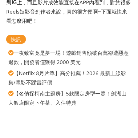
到IG上
，而且影片成效能直接在APP內看到，對於很多
Reels短影音創作者來說，真的很方便啊~下面就快來
看怎麼用吧！
快訊
一夜致富竟是夢一場！遊戲銷售額破百萬卻遭惡意
退款，開發者僅獲得 2000 美元
【Netflix 8月片單】高分推薦！2026 最新上線影
集/電影不踩雷評價
【名偵探柯南主題房】5款限定房型一覽！劍湖山
大飯店限定下午茶、入住特典