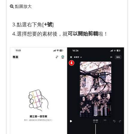
點圖放大
+號
3.點選右下角[
]
可以開始剪輯
4.選擇想要的素材後，就
啦！