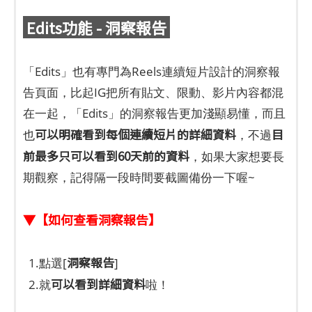
Edits功能 - 洞察報告
「Edits」也有專門為Reels連續短片設計的洞察報
告頁面，比起IG把所有貼文、限動、影片內容都混
在一起，「Edits」的洞察報告更加淺顯易懂，而且
可以明確看到每個連續短片的詳細資料
目
也
，不過
前最多只可以看到60天前的資料
，如果大家想要長
期觀察，記得隔一段時間要截圖備份一下喔~
▼【如何查看洞察報告】
洞察報告
1.點選[
]
可以看到詳細資料
2.就
啦！