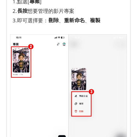
專案
1.點選[
]
長按
2.
想要管理的影片專案
刪除
重新命名
複製
3.即可選擇要：
、
、