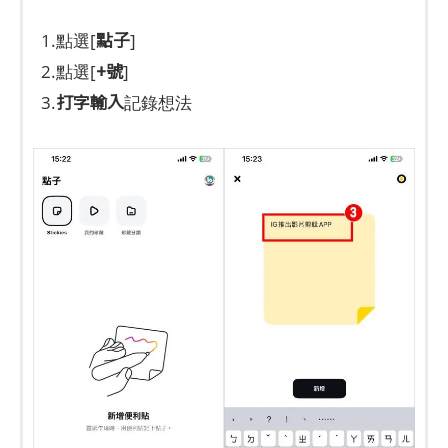
點子
1.點選[
]
+號
2.點選[
]
打字輸入
3.
記錄想法