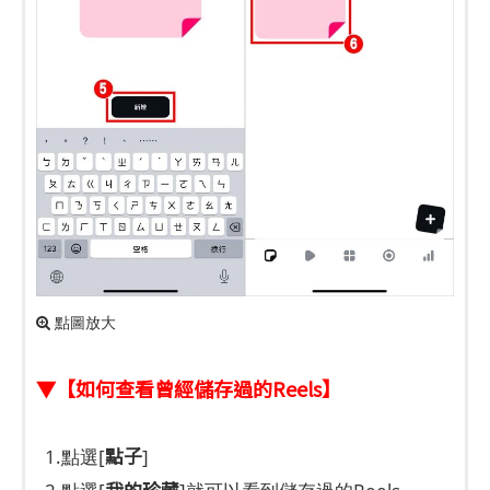
點圖放大
▼【如何查看曾經儲存過的Reels】
點子
1.點選[
]
我的珍藏