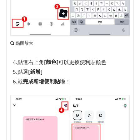
點圖放大
顏色
4.點選右上角[
]可以更換便利貼顏色
新增
5.點選[
]
完成新增便利貼
6.就
啦！