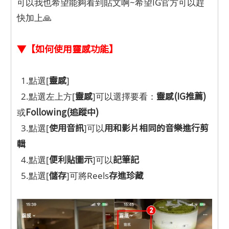
可以我也希望能夠看到貼文啊~希望IG官方可以趕
快加上🙏
▼【如何使用靈感功能】
靈感
1.點選[
]
靈感
靈感(IG推薦)
2.點選左上方[
]可以選擇要看：
Following(追蹤中)
或
使用音訊
用和影片相同的音樂進行剪
3.點選[
]可以
輯
便利貼圖示
記筆記
4.點選[
]可以
儲存
存進珍藏
5.點選[
]可將Reels