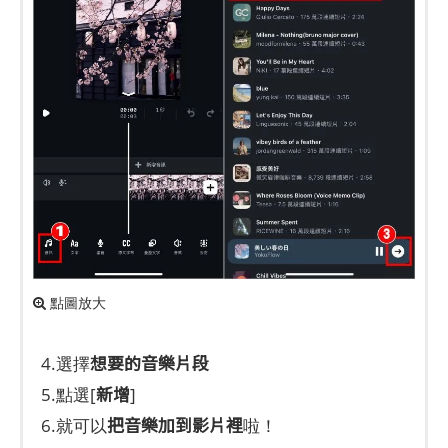
點圖放大
想要的音樂片段
4.選擇
新增
5.點選[
]
把音樂加到影片裡
6.就可以
啦！