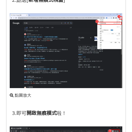
點圖放大
開啟無痕模式
3.即可
啦！