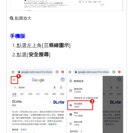
點圖放大
手機版
三條線圖示
1.點選左上角[
]
安全搜尋
2.點選[
]