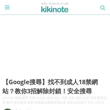
【Google搜尋】找不到成人18禁網
站？教你3招解除封鎖！安全搜尋
chrome 電腦 網頁 手機 Google 搜尋 成人 18禁 色情 網站 封鎖 和諧 關閉 設
定 教學 安全搜尋 過濾 模糊處理煽情露骨結果 無痕 訪客模式 登出 二次元