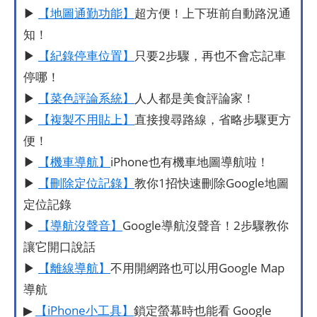
▶
【地圖通勤功能】
超方便！上下班前自動路況通
知！
▶
【紀錄停車位置】
只要2步驟，再也不會忘記車
停哪！
▶
【菜色評論系統】
人人都是美食評論家！
▶
【複製不用貼上】
直接搜尋路線，省略步驟更方
便！
▶
【機車導航】
iPhone也有機車地圖導航啦！
▶
【刪除定位記錄】
教你1招快速刪除Google地圖
定位記錄
▶
【導航沒聲音】
Google導航沒聲音！2步驟教你
讓它開口說話
▶
【離線導航】
不用開網路也可以用Google Map
導航
▶
【iPhone小工具】
鎖定螢幕時也能看 Google