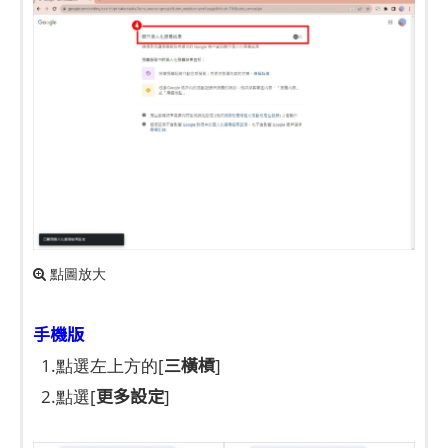
點圖放大
手機版
三橫槓
1.點選左上方的[
]
更多設定
2.點選[
]