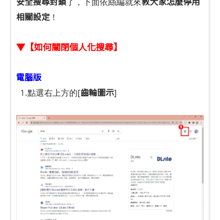
安全搜尋封鎖
教大家怎麼停用
了，下面依絲編就來
相關設定
！
▼【如何關閉個人化搜尋】
電腦版
齒輪圖示
1.點選右上方的[
]