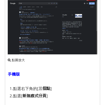
點圖放大
手機版
三個點
1.點選右下角的[
]
新無痕式分頁
2.點選[
]