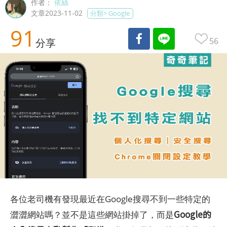
作者：
依絲
文章2023-11-02
分類>
Google
91
56
分享
各位老司機有發現最近在Google搜尋不到一些特定的
Google的
澀澀網站嗎？並不是這些網站掛掉了，而是