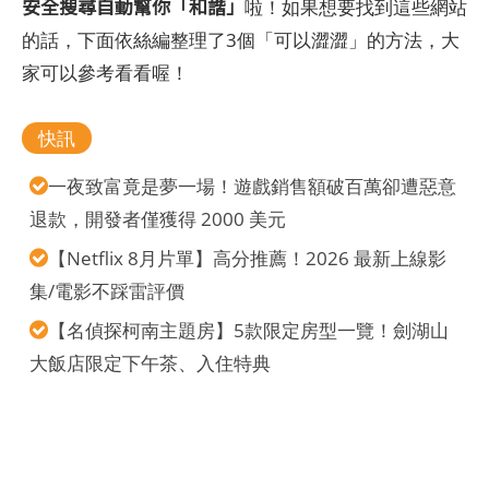
安全搜尋自動幫你「和諧」
啦！如果想要找到這些網站
的話，下面依絲編整理了3個「可以澀澀」的方法，大
家可以參考看看喔！
快訊
一夜致富竟是夢一場！遊戲銷售額破百萬卻遭惡意
退款，開發者僅獲得 2000 美元
【Netflix 8月片單】高分推薦！2026 最新上線影
集/電影不踩雷評價
【名偵探柯南主題房】5款限定房型一覽！劍湖山
大飯店限定下午茶、入住特典