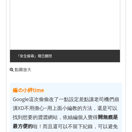
點圖放大
編の小評time
Google這次偷偷改了一點設定差點讓老司機們崩
潰XD不用擔心~用上面小編教的方法，還是可以
開無痕是
找到想要的澀澀網站，依絲編個人覺得
最方便的
啦！而且還可以不留下紀錄，可以避免