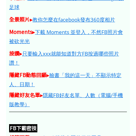
足球
全景照片▸
教你怎麼在facebook發布360度相片
Moments▸
下載 Moments 並登入，不然FB照片會
被砍光光
按讚▸
只要輸入xxx就能知道對方FB按過哪些照片
讚！
隱藏FB動態回顧▸
臉書「我的這一天」不顯示特定
人、日期！
隱藏好友名單▸
隱藏FB好友名單、人數（電腦/手機
版教學）
FB下載密技