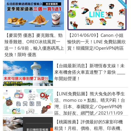
【麥當勞 優惠】麥克雞塊、勁
【2014/06/09】Canon 小姐
辣香雞翅、OREO冰炫風買一
愉快的一天！LINE 免費貼圖欣
送一！6/8前，輸入優惠碼馬上
賞！韓國限定/OpenVPN跨區
兌換！限時 優惠
【台鐵最新消息】新增恆春支線！未
來有機會搭火車直達墾丁？最快 ____
年開始營運！
【LINE免費貼圖】熊大兔兔的冬季生
活、momo co × 點點、晴天P莉！台
灣、日本、泰國限定／OpenVPN跨
區、加好友、綁門號／2021/11/09
【桃園推薦】評價最好的5家影印機
租賃！月租、價格、租用、印表機、