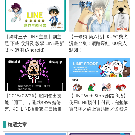
中！
【網球王子 LINE 主題】副主
【一條狗-第六話】KUSO柴犬
題 下載 欣賞及 教學 LINE最新
漫畫全集！網路爆紅100萬人
版本 適用 (Android)
點閱！
【2015/02/26】腦闆使出技
【LINE Web Store網路商店】
能『開工』，造成9999點傷
使用LINE預付卡付費，完整購
害...XD_LINE插畫家每日繪畫
買教學／線上買貼圖／遊戲道
貼圖作品！原創精彩連載中！
具免信用卡！(Android / iOS )
精選文章