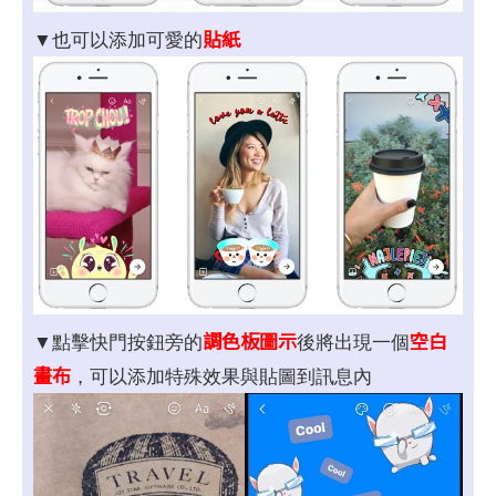
貼紙
▼也可以添加可愛的
調色板圖示
空白
▼點擊快門按鈕旁的
後將出現一個
畫布
，可以添加特殊效果與貼圖到訊息內