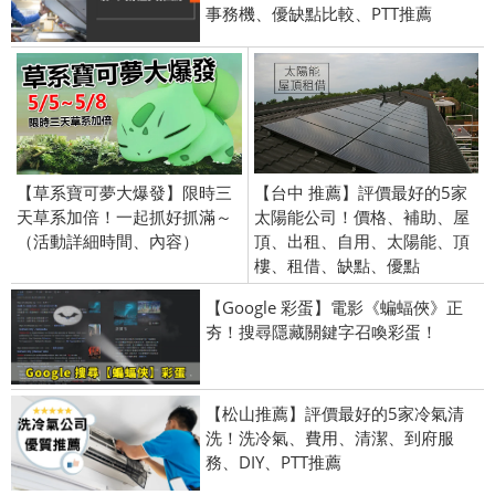
事務機、優缺點比較、PTT推薦
【草系寶可夢大爆發】限時三
【台中 推薦】評價最好的5家
天草系加倍！一起抓好抓滿～
太陽能公司！價格、補助、屋
（活動詳細時間、內容）
頂、出租、自用、太陽能、頂
樓、租借、缺點、優點
【Google 彩蛋】電影《蝙蝠俠》正
夯！搜尋隱藏關鍵字召喚彩蛋！
【松山推薦】評價最好的5家冷氣清
洗！洗冷氣、費用、清潔、到府服
務、DIY、PTT推薦