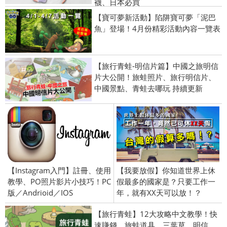
襪、日本必買
【寶可夢新活動】陷阱寶可夢「泥巴
魚」登場！4月份精彩活動內容一覽表
【旅行青蛙-明信片篇】中國之旅明信
片大公開！旅蛙照片、旅行明信片、
中國景點、青蛙去哪玩 持續更新
【Instagram入門】註冊、使用
【我要放假】你知道世界上休
教學、PO照片影片小技巧！PC
假最多的國家是？只要工作一
版／Andrioid／IOS
年，就有XX天可以放！？
【旅行青蛙】12大攻略中文教學！快
速賺錢、旅蛙道具、三葉草、明信