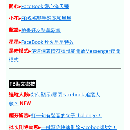
愛心▸
FaceBook 愛心滿天飛
小花▸
FB祝福雙手飄花和星星
擊掌▸
臉書好友擊掌彩蛋
星星▸
FaceBook 煙火星星特效
黑暗模式▸
傳這個表情符號就能開啟Messenger夜間
模式
FB貼文密技
追蹤人數▸
如何顯示/關閉Facebook 追蹤人
NEW
數？
超夯留言▸
打一句有聲音的句子challenge！
批次刪除動態▸
一鍵幫你快速刪除Facebook貼文！