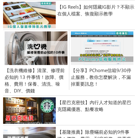
【IG Reels】如何隱藏IG影片？不顯示
在個人檔案、恢復顯示教學
【洗衣機維修】清潔、修理前
【分享】PChome信箱9/30停
必知的 13 件事情！故障、價
止服務，教你怎麼解決，不漏
格、費用！保養、清洗、噪
掉重要訊息！
音、DIY、價錢
【星巴克密技】內行人才知道的星巴
克隱藏優惠、點餐攻略
【基隆推薦】除塵蟎前必知的9件事