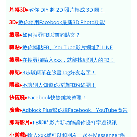
片轉3D▸
教你 DIY 將 2D 照片轉成 3D 圖！
3D▸
教你使用Facebook最新3D Photo功能
搜尋▸
如何搜尋FB以前的貼文？
轉貼▸
教你轉貼FB、YouTube影片網址到LINE
搜尋▸
在搜尋欄輸入xxx，就能找到別人的FB！
標記▸
3步驟簡單在臉書Tag好友名字！
隱藏▸
不讓別人知道你按讚FB粉絲團！
快捷鍵▸
Facebook快捷鍵總整理！
廣告▸
Adblock Plus幫你擋Facebook、YouTube廣告
即時影片▸
FB即時影片新功能讓你邊打字邊視訊
小遊戲▸
輸入xxx就可以和朋友一起在Messenger踢