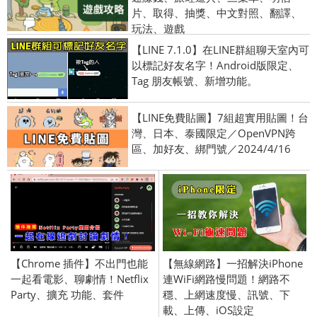
片、取得、抽獎、中文對照、翻譯、
玩法、遊戲
【LINE 7.1.0】在LINE群組聊天室內可
以標記好友名字！Android版限定、
Tag 朋友帳號、新增功能。
【LINE免費貼圖】7組超實用貼圖！台
灣、日本、泰國限定／OpenVPN跨
區、加好友、綁門號／2024/4/16
【Chrome 插件】不出門也能
【無線網路】一招解決iPhone
一起看電影、聊劇情！Netflix
連WiFi網路慢問題！網路不
Party、擴充 功能、套件
穩、上網速度慢、訊號、下
載、上傳、iOS設定