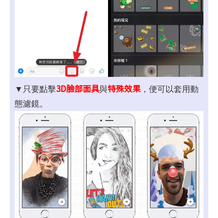
3D臉部面具
特殊效果
▼只要點擊
與
，便可以套用動
態濾鏡。