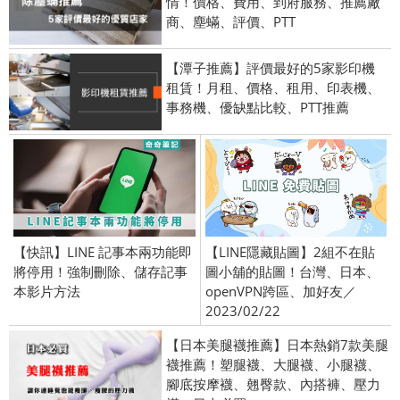
情！價格、費用、到府服務、推薦廠
商、塵蟎、評價、PTT
【潭子推薦】評價最好的5家影印機
租賃！月租、價格、租用、印表機、
事務機、優缺點比較、PTT推薦
【快訊】LINE 記事本兩功能即
【LINE隱藏貼圖】2組不在貼
將停用！強制刪除、儲存記事
圖小舖的貼圖！台灣、日本、
本影片方法
openVPN跨區、加好友／
2023/02/22
【日本美腿襪推薦】日本熱銷7款美腿
襪推薦！塑腿襪、大腿襪、小腿襪、
腳底按摩襪、翹臀款、內搭褲、壓力