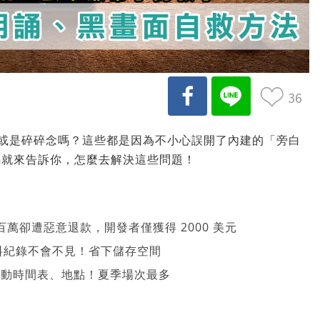
36
妙黑屏或是碎碎念嗎？這些都是因為不小心誤開了內建的「旁白
編就來告訴你，怎麼去解決這些問題！
萬卻遭惡意退款，開發者僅獲得 2000 美元
、資料紀錄不會不見！省下儲存空間
 活動時間表、地點！夏季場次最多