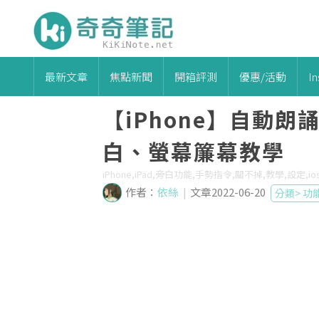
最新文章
焦點新聞
開箱評測
優惠/活動
I
【iPhone】自動
白、螢幕簾幕教學
iPhone,iPad,旁白功能,手勢指令,關不掉,教學,設定,i
作者：
依絲
|
文章2022-06-20
分類>
功