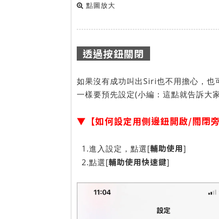
點圖放大
透過按鈕關閉
如果沒有成功叫出Siri也不用擔心，
一樣要預先設定(小編：這點就告訴大家
▼【如何設定用側邊鈕開啟/關閉
輔助使用
1.進入設定，點選[
]
輔助使用快速鍵
2.點選[
]