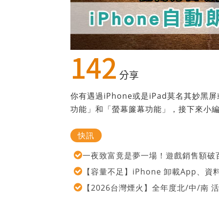
142
分享
你有遇過iPhone或是iPad莫名其
功能」和「螢幕簾幕功能」，接下來小
快訊
一夜致富竟是夢一場！遊戲銷售額破百
【容量不足】iPhone 卸載App
【2026台灣煙火】全年度北/中/南