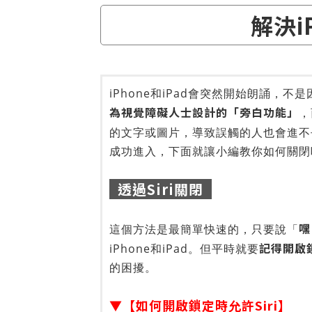
解決i
iPhone和iPad會突然開始朗誦，
為視覺障礙人士設計的「旁白功能」
，
的文字或圖片，導致誤觸的人也會進不
成功進入，下面就讓小編教你如何關閉
透過Siri關閉
嘿
這個方法是最簡單快速的，只要說「
記得開啟鎖
iPhone和iPad。但平時就要
的困擾。
▼【如何開啟鎖定時允許Siri】