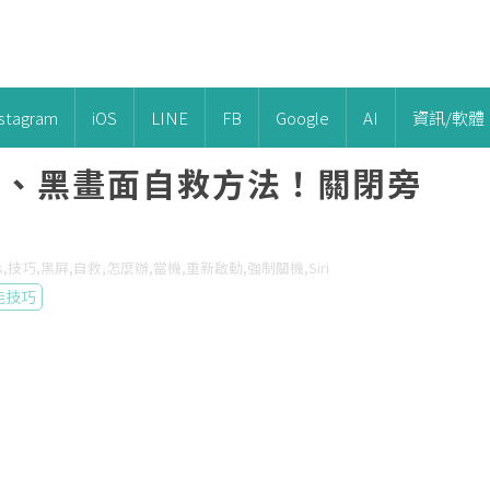
nstagram
iOS
LINE
FB
Google
AI
資訊/軟體
朗誦、黑畫面自救方法！關閉旁
os,技巧,黑屏,自救,怎麼辦,當機,重新啟動,強制關機,Siri
能技巧