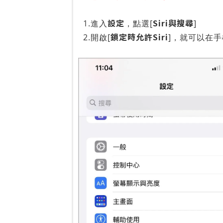
設定
Siri與搜尋
1.進入
，點選[
]
鎖定時允許Siri
2.開啟[
]，就可以在手