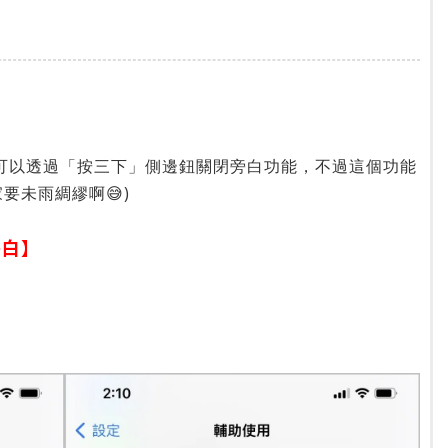
也可以透過「按三下」側邊鈕關閉旁白功能，不過這個功能
要未雨綢繆啊😅)
旁白】