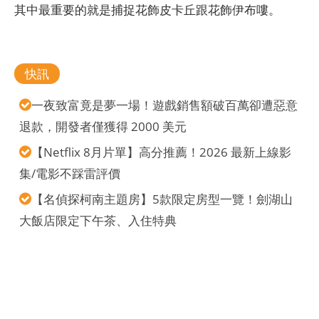
其中最重要的就是捕捉花飾皮卡丘跟花飾伊布嘍。
快訊
一夜致富竟是夢一場！遊戲銷售額破百萬卻遭惡意
退款，開發者僅獲得 2000 美元
【Netflix 8月片單】高分推薦！2026 最新上線影
集/電影不踩雷評價
【名偵探柯南主題房】5款限定房型一覽！劍湖山
大飯店限定下午茶、入住特典