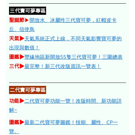
三代寶可夢專區
聖誕節
▶
開放水、冰屬性三代寶可夢，紅帽皮卡
丘、信使鳥
天氣▶
天氣系統正式上線，不同天氣影響寶可夢的
出現與數值！
圖鑑▶
豐緣地區新開放55隻三代寶可夢！三圍總表
三代▶
最完整！新三代改版資訊一覽表！
二代寶可夢專區
功能▶
二代寶可夢功能一覽！改版時間、新功能詳
解~
圖鑑▶
最新二代寶可夢圖鑑！技能、屬性、CP一
覽。