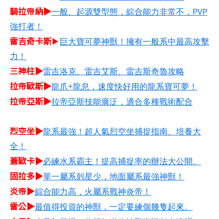
騎拉帝納▶
一般、起源雙型態，綜合能力非常不，PVP
強打者！
雷吉奇卡斯
▶
巨大寶可夢神獸！擁有一般系中最高攻擊
力！
三神柱▶
雷吉洛克、雷吉艾斯、雷吉斯奇魯攻略
拉帝歐斯▶
龍爪+龍息，速度快好用的龍系寶可夢！
拉帝亞斯▶
拉帝亞斯技能廣泛，適合多種戰術配合
烈空坐▶
龍系最強！超人氣烈空坐捕捉指南、培養大
全！
蓋歐卡▶
必練水系霸主！提高捕捉率的辦法大公開。
固拉多▶
單一屬系剋星少，地面屬系最強神獸！
炎帝▶
綜合能力高，火屬系戰神炎帝！
雷公▶
最值得投資的神獸，一定要練個幾隻起來。