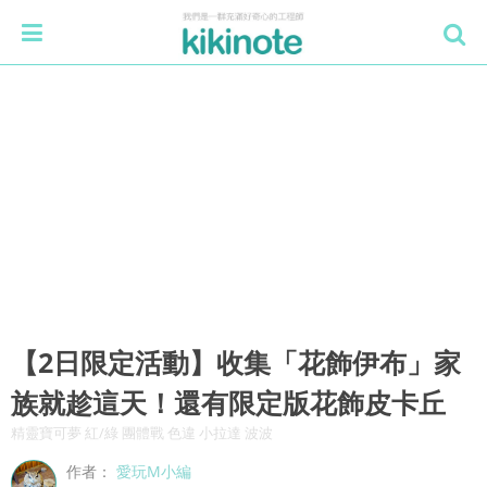
【2日限定活動】收集「花飾伊布」家
族就趁這天！還有限定版花飾皮卡丘
精靈寶可夢 紅/綠 團體戰 色違 小拉達 波波
作者：
愛玩M小編