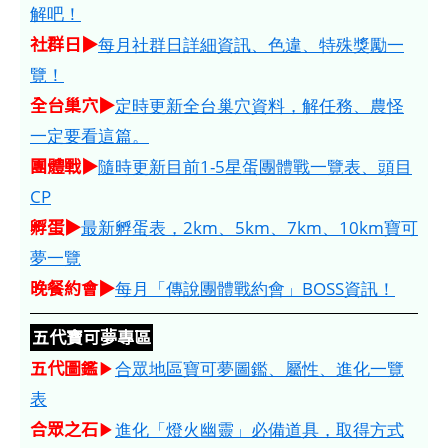
解吧！
社群日▶
每月社群日詳細資訊、色違、特殊獎勵一
覽！
全台巢穴▶
定時更新全台巢穴資料，解任務、農怪
一定要看這篇。
團體戰▶
隨時更新目前1-5星蛋團體戰一覽表、頭目
CP
孵蛋▶
最新孵蛋表，2km、5km、7km、10km寶可
夢一覽
晚餐約會▶
每月「傳說團體戰約會」BOSS資訊！
五代寶可夢專區
五代圖鑑
▶
合眾地區寶可夢圖鑑、屬性、進化一覽
表
合眾之石
▶
進化「燈火幽靈」必備道具，取得方式