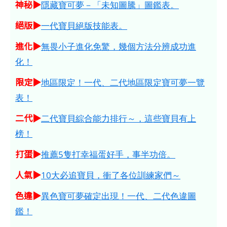
神秘▶
隱藏寶可夢－「未知圖騰」圖鑑表。
絕版▶
一代寶貝絕版技能表。
進化▶
無畏小子進化免驚，幾個方法分辨成功進
化！
限定▶
地區限定！一代、二代地區限定寶可夢一覽
表！
二代▶
二代寶貝綜合能力排行～，這些寶貝有上
榜！
打蛋▶
推薦5隻打幸福蛋好手，事半功倍。
人氣▶
10大必追寶貝，衝了各位訓練家們～
色違▶
異色寶可夢確定出現！一代、二代色違圖
鑑！