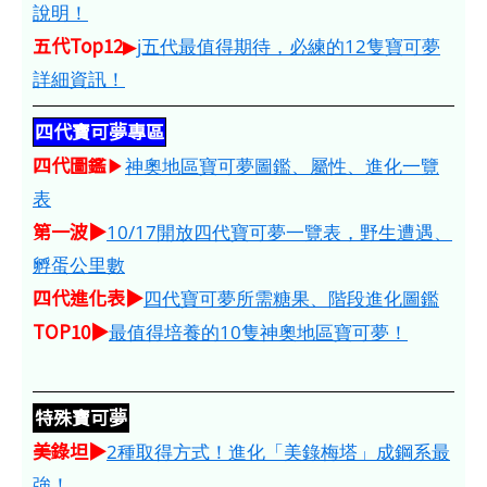
說明！
五代Top12
▶
j五代最值得期待，必練的12隻寶可夢
詳細資訊！
四代寶可夢專區
四代圖鑑
▶
神奧地區寶可夢圖鑑、屬性、進化一覽
表
第一波▶
10/17開放四代寶可夢一覽表，野生遭遇、
孵蛋公里數
四代進化表▶
四代寶可夢所需糖果、階段進化圖鑑
TOP10▶
最值得培養的10隻神奧地區寶可夢！
特殊寶可夢
美錄坦▶
2種取得方式！進化「美錄梅塔」成鋼系最
強！