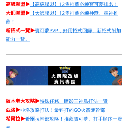
高級聯盟▶
【高級聯盟】12隻推薦必練寶可夢排名！
大師聯盟▶
【大師聯盟】12隻推薦必練神獸、準神推
薦！
新招式一覽▶
寶可夢PVP，好用招式回歸、新招式附加
能力一覽。
阪木老大攻略▶
特殊任務、暗影三神鳥打法一覽
亞洛▶
亞洛攻略打法！最難打的GO火箭隊幹部
希爾拉▶
希爾拉幹部攻略！推薦寶可夢、打手順序一覽
表