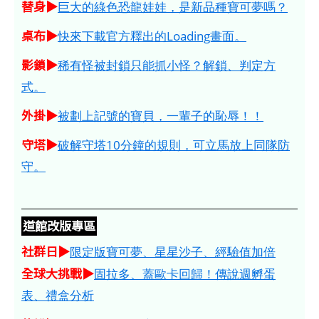
替身▶
巨大的綠色恐龍娃娃，是新品種寶可夢嗎？
桌布▶
快來下載官方釋出的Loading畫面。
影鎖▶
稀有怪被封鎖只能抓小怪？解鎖、判定方
式。
外掛▶
被劃上記號的寶貝，一輩子的恥辱！！
守塔▶
破解守塔10分鐘的規則，可立馬放上同隊防
守。
道館改版專區
社群日▶
限定版寶可夢、星星沙子、經驗值加倍
全球大挑戰▶
固拉多、蓋歐卡回歸！傳說週孵蛋
表、禮盒分析