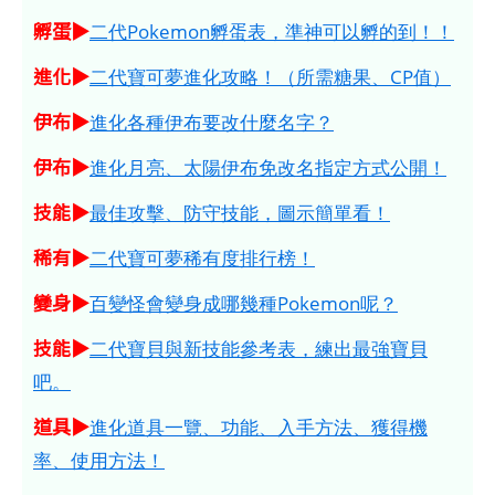
孵蛋▶
二代Pokemon孵蛋表，準神可以孵的到！！
進化▶
二代寶可夢進化攻略！（所需糖果、CP值）
伊布▶
進化各種伊布要改什麼名字？
伊布▶
進化月亮、太陽伊布免改名指定方式公開！
技能▶
最佳攻擊、防守技能，圖示簡單看！
稀有▶
二代寶可夢稀有度排行榜！
變身▶
百變怪會變身成哪幾種Pokemon呢？
技能▶
二代寶貝與新技能參考表，練出最強寶貝
吧。
道具▶
進化道具一覽、功能、入手方法、獲得機
率、使用方法！