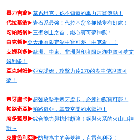
畢力吉翁
▶
草系坦克，你不知道的畢力吉翁優點！
代拉基翁
▶
岩石系最強！代拉基翁多抓幾隻有好處！
勾帕路翁
▶
三聖劍士之首，鐵心寶可夢神獸！
由克希▶
亞太地區限定湖中寶可夢「由克希」！
艾姆利多▶
歐洲、中東、非洲與印度限定湖中寶可夢艾
姆利多！
亞克諾姆▶
亞克諾姆，攻擊力達270的湖中傳說寶可
夢！
帝牙盧卡▶
超強攻擊手帝牙盧卡，必練神獸寶可夢！
帕路奇亞▶
帕路奇亞，掌管空間的水龍神！
席多藍恩▶
綜合能力與抗性頗強！鋼與火系的火山口神
獸～
克雷色利亞▶
防禦為主的美夢神，克雷色利亞！