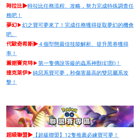
時拉比▶
時拉比任務流程、攻略，努力完成特殊調查任
務吧！
夢幻
▶
幻之寶可夢來了！完成任務獲得捉取夢幻的機會
吧。
代歐奇希斯▶
４個型態最佳技能解析、提升黑券獲得
率！
蓋諾賽克特
▶
第一隻傳說等級的蟲系神獸(幻獸)！
達克萊伊
▶
純惡系寶可夢，秒傷害最高的雙惡屬系攻
擊！
超級聯盟▶
【超級聯盟】12隻推薦必練寶可夢！