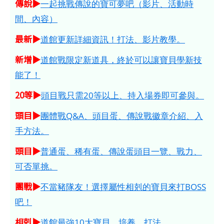
傳說▶
一起挑戰傳說的寶可夢吧（影片、活動時
間、內容）
最新▶
道館更新詳細資訊！打法、影片教學。
新增▶
道館戰限定新道具，終於可以讓寶貝學新技
能了！
20等▶
頭目戰只需20等以上、持入場券即可參與。
頭目▶
團體戰Q&A、頭目蛋、傳說戰徽章介紹、入
手方法。
頭目▶
普通蛋、稀有蛋、傳說蛋頭目一覽、戰力、
可否單挑。
團戰▶
不當豬隊友！選擇屬性相剋的寶貝來打BOSS
吧！
相剋▶
道館最強10大寶貝，培養、打法。