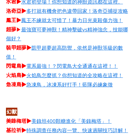
水君▶
水君初登場！你想知道的神獸資訊都在這裡。
洛奇亞▶
多打就有機會把色違帶回家！洛奇亞捕捉攻略
鳳王▶
鳳王不練就太可惜了！暴力日光束殺傷力強！
超夢
▶
最強寶可夢神獸！精神擊破vs精神強念，技能哪
個好？
裝甲超夢▶
凱甲超夢超高防禦，依然是神獸等級的數
值！
閃電鳥▶
電系最強！？閃電鳥大全通通在這裡！！
火焰鳥▶
火焰鳥怎麼抓？你想知道的全攻略在這裡！
急凍鳥▶
急凍鳥，冰凍系好打手！藍隊必練象徵
幻獸
美錄梅塔▶
美錄坦400顆糖進化「美錄梅塔」！
基拉祈▶
特殊調查任務內容一覽、快速過關技巧詳解！