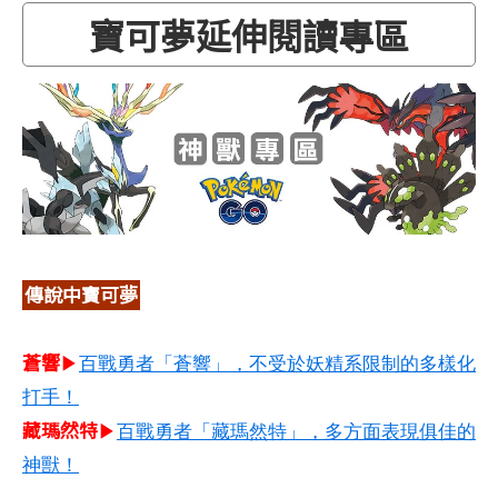
寶可夢延伸閱讀專區
傳說中寶可夢
蒼響
▶
百戰勇者「蒼響」，不受於妖精系限制的多樣化
打手！
藏瑪然特
▶
百戰勇者「藏瑪然特」，多方面表現俱佳的
神獸！