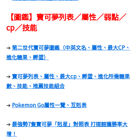
【圖鑑】寶可夢列表／屬性／弱點／
cp／技能
第二世代寶可夢圖鑑（中英文名、屬性、最大CP、
➔
進化糖果、孵蛋）
寶可夢列表、屬性、最大cp、孵蛋、進化所需糖果
➔
數、技能、推薦技能組合
Pokemon Go屬性一覽、互剋表
➔
最強勢7隻寶可夢「剋星」對照表 打道館獲勝率大
➔
增！