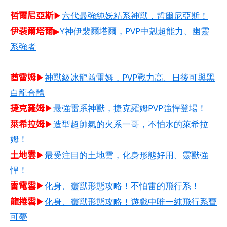
哲爾尼亞斯​
▶
六代最強純妖精系神獸，哲爾尼亞斯！
伊裴爾塔爾
▶
Y神伊裴爾塔爾，PVP中剋超能力、幽靈
系強者
酋雷姆​
▶
神獸級冰龍酋雷姆，PVP戰力高、日後可與黑
白龍合體
捷克羅姆​
▶
最強雷系神獸，捷克羅姆PVP強悍登場！
萊希拉姆​
▶
造型超帥氣的火系一哥，不怕水的萊希拉
姆！
土地雲
▶
最受注目的土地雲，化身形態好用、靈獸強
悍！
雷電雲
▶
化身、靈獸形態攻略！不怕雷的飛行系！
龍捲雲
▶
化身、靈獸形態攻略！遊戲中唯一純飛行系寶
可夢