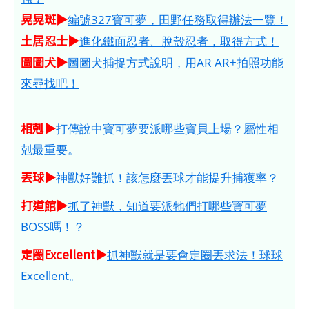
晃晃斑▶
編號327寶可夢，田野任務取得辦法一覽！
土居忍士▶
進化鐵面忍者、脫殼忍者，取得方式！
圖圖犬▶
圖圖犬捕捉方式說明，用AR AR+拍照功能
來尋找吧！
相剋▶
打傳說中寶可夢要派哪些寶貝上場？屬性相
剋最重要。
丟球▶
神獸好難抓！該怎麼丟球才能提升捕獲率？
打道館▶
抓了神獸，知道要派牠們打哪些寶可夢
BOSS嗎！？
定圈Excellent▶
抓神獸就是要會定圈丟求法！球球
Excellent。