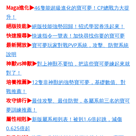
Maga進化▶
46隻能超級進化的寶可夢！CP總戰力大提
升！
絕版技能▶
絕版技能強勢回歸！招式學習券洗起來！
快速搜尋▶
快速指令一覽表！加快尋找你要的寶可夢
最新開放▶
寶可夢玩家對戰PVP系統，攻擊、防禦系統
說明
神獸vs神獸▶
對上神獸不要怕，把這些寶可夢練起來就
對了！
培養推薦▶
12隻非神獸的強勢寶可夢，基礎數值、對
戰推薦！
攻守排行▶
最佳攻擊、最佳防禦，各屬系前三名的寶可
夢訓練推薦！
屬性相剋▶
新版屬系相剋表！被剋1.6倍起跳，減傷
0.625倍起