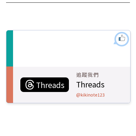
追蹤我們
Threads
Threads
@kikinote123