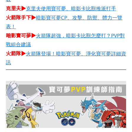
克里夫▶
克里夫使用寶可夢、暗影卡比獸推派打手
火箭隊手下▶
暗影寶可夢CP、攻擊、防禦、體力一覽
表！
暗影寶可夢▶
火箭隊超強，暗影卡比獸怎麼打？PVP對
戰組合建議
火箭隊▶
火箭隊登場！暗影寶可夢、淨化寶可夢詳細資
訊