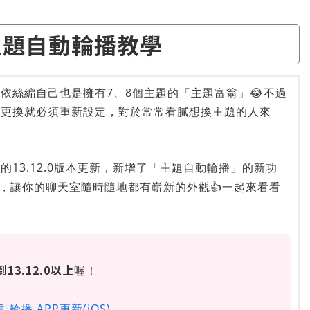
E主題自動輪播教學
，依絲編自己也是擁有7、8個主題的「主題富翁」😂不過
想要更換就必須重新設定，對於常常看膩想換主題的人來
的13.12.0版本更新，新增了「主題自動輪播」的新功
，讓你的聊天室隨時隨地都有嶄新的外觀👍一起來看看
13.12.0以上
喔！
輪播 APP更新(iOS)