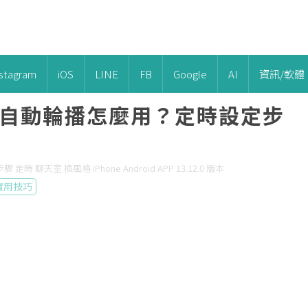
nstagram
iOS
LINE
FB
Google
AI
資訊/軟體
題自動輪播怎麼用？定時設定步
時 聊天室 換風格 iPhone Android APP 13.12.0 版本
實用技巧