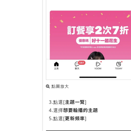
點圖放大
主題一覽
3.點選[
]
想要輪播的主題
4.選擇
更新頻率
5.點選[
]