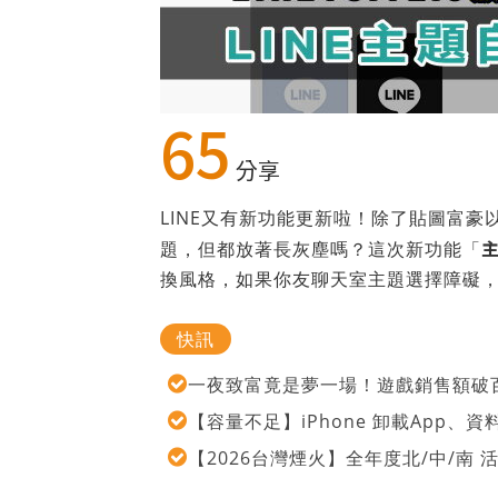
65
分享
LINE又有新功能更新啦！除了貼圖富豪
題，但都放著長灰塵嗎？這次新功能「
換風格，如果你友聊天室主題選擇障礙
快訊
一夜致富竟是夢一場！遊戲銷售額破百
【容量不足】iPhone 卸載App
【2026台灣煙火】全年度北/中/南