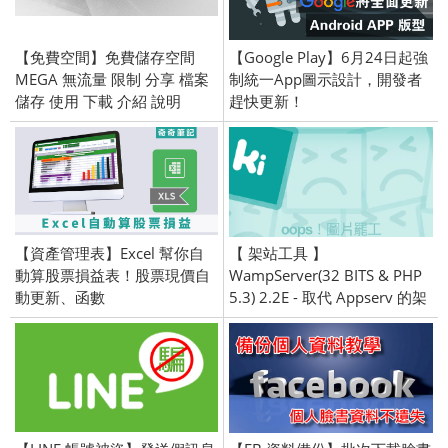
【免費空間】免費儲存空間
【Google Play】6月24日起強
MEGA 無流量 限制 分享 檔案
制統一App圖示設計，開發者
儲存 使用 下載 介紹 說明
趕快更新！
【資產管理表】Excel 幫你自
【 架站工具 】
動算股票損益表！股票現價自
WampServer(32 BITS & PHP
動更新、函數
5.3) 2.2E - 取代 Appserv 的架
站組合包