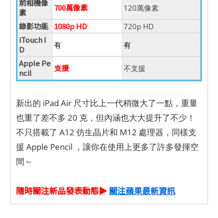
前相機像
700萬像素
120萬像素
素
錄影功能
1080p HD
720p HD
iTouch I
有
有
D
Apple Pe
支援
不支援
ncil
新出的 iPad Air 尺寸比上一代稍微大了一點，重量
也重了差不多 20 克，但內涵也大大提升了不少！
不只搭載了 A12 仿生晶片和 M12 處理器，同樣支
援 Apple Pencil ，讓你在使用上更多了許多發揮空
間～
隨時關注新品發表動態▶
關注蘋果最新資訊