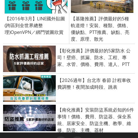
【2016年3月】LINE國外貼圖
【基隆推薦】評價最好的5種
(跨區到全世界總整
軌道燈！安裝、種類、價格、
理)OpenVPN／綁門號圖欣賞
優缺點、PTT推薦、缺點、亮
度、原理、散光
【彰化推薦】評價最好的5家防水 公
司！壁癌、抓漏、防水、工程、專
家、水管、價格、費用、達人、PTT
【2026過年】台北市 春節 計程車收
費調整！夜間加成時段、跳表
【南化推薦】安裝防盜系統必知的6件
事情！價格、費用、防盜器、保全系
統、居家安全、防盜主機、教學、維
修、防盜、主機、器材