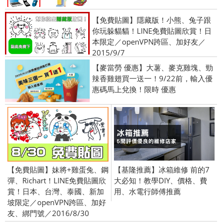
【免費貼圖】隱藏版！小熊、兔子跟
你玩躲貓貓！LINE免費貼圖欣賞！日
本限定／openVPN跨區、加好友／
2015/9/7
【麥當勞 優惠】大薯、麥克雞塊、勁
辣香雞翅買一送一！9/22前，輸入優
惠碼馬上兌換！限時 優惠
【免費貼圖】妹將+雞蛋兔、鋼
【基隆推薦】冰箱維修 前的7
彈、Richart！LINE免費貼圖欣
大必知！教學DIY、價格、費
賞！日本、台灣、泰國、新加
用、水電行師傅推薦
坡限定／openVPN跨區、加好
友、綁門號／2016/8/30