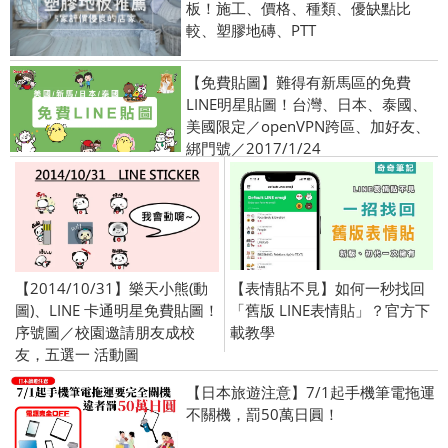
板！施工、價格、種類、優缺點比
較、塑膠地磚、PTT
【免費貼圖】難得有新馬區的免費
LINE明星貼圖！台灣、日本、泰國、
美國限定／openVPN跨區、加好友、
綁門號／2017/1/24
【2014/10/31】樂天小熊(動
【表情貼不見】如何一秒找回
圖)、LINE 卡通明星免費貼圖！
「舊版 LINE表情貼」？官方下
序號圖／校園邀請朋友成校
載教學
友，五選一 活動圖
【日本旅遊注意】7/1起手機筆電拖運
不關機，罰50萬日圓！