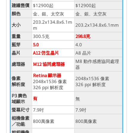
建議售價
$12900起
$12900起
顏色
金、銀、太空灰
金、銀、太空灰
203.2x134.8x6.1m
大小
203.2x134.8x6.1mm
m
重量
298.8克
300.5克
藍芽
5.0
4.0
晶片
A12 仿生晶片
A8 晶片
M8 動作感應協同處理
處理器
M12 協同處理器
器
Retina 顯示器
像素
2048x1536 像素
2048x1536 像素
解析度
326 ppi 解析度
326 ppi 解析度
P3 廣色
有
無
域顯示
螢幕尺寸
7.9吋
7.9吋
相機像素
800萬像素
800萬像素
／功能
前相機像