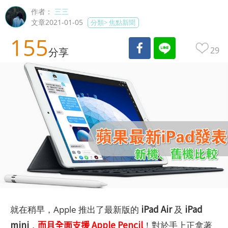
作者：
三三
文章2021-01-05
分類>
焦點新聞
155
29
分享
iPad Air
iPad
就在稍早，Apple 推出了最新版的
及
mini
而且全面支援 Apple Pencil
，
！對於手上正拿著