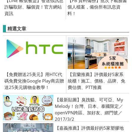
【LINE 帳號被盜】發送假訊息
【FB 資料備份】批次下載臉書
詐騙取財、騙個資！官方網站
個人檔案，備份所有訊息資
資訊
料！
精選文章
【免費贈送25美元】用HTC代
【宜蘭推薦】評價最好5家系
碼免費兌換Google Play商店贈
統櫃！施工、價格、品牌、免
送25美元購物金教學！
費估價、PTT推薦
【最新貼圖】臭跩貓、可可亞、My
Melody！台灣、日本、泰國限定／
openVPN跨區、加好友、綁門號／
2017/3/2
【嘉義推薦】評價最好的5家塑膠地