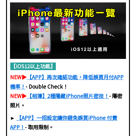
【iOS12以上功能】
NEW▶
【APP】再次確認功能，降低誤買月付APP
機率！
- Double Check！
NEW▶
【相簿】2種隱藏iPhone照片密技！
- 隱密
照片。
►
【APP】一招設定讓你避免誤買iPhone 付費
APP！
- 取用限制。