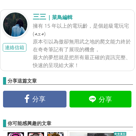
三三
| 菜鳥編輯
擁有 15 年以上的電玩齡，是個超級電玩宅
(◕ܫ◕)
原本引以為傲卻無用武之地的爬文能力終於
連絡信箱
在奇奇筆記有了展現的機會，
最大的夢想就是把所有最正確的資訊完整、
快速的呈現給大家！
分享這篇文章
分享
分享
你可能感興趣的文章