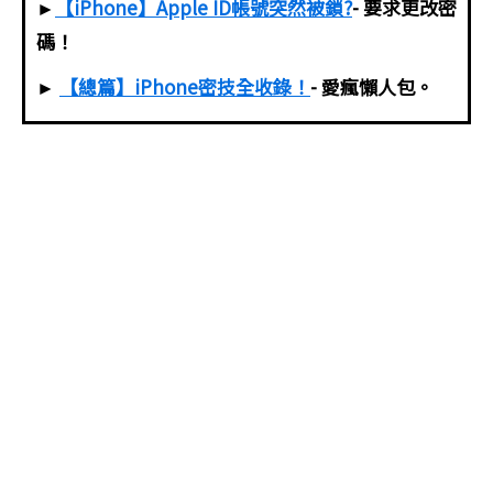
►
【iPhone】Apple ID帳號突然被鎖?
- 要求更改密
碼！
►
【總篇】iPhone密技全收錄！
- 愛瘋懶人包。