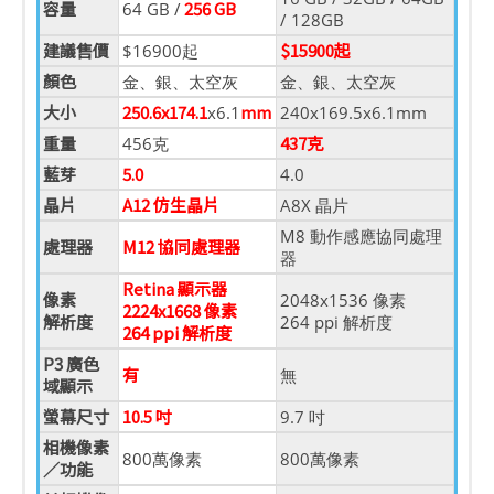
容量
256 GB
64 GB /
/ 128GB
建議售價
$15900起
$16900起
顏色
金、銀、太空灰
金、銀、太空灰
大小
250.6x174.1
mm
x6.1
240x169.5x6.1mm
重量
437克
456克
藍芽
5.0
4.0
晶片
A12 仿生晶片
A8X 晶片
M8 動作感應協同處理
處理器
M12 協同處理器
器
Retina 顯示器
像素
2048x1536 像素
2224x1668 像素
解析度
264 ppi 解析度
264 ppi 解析度
P3 廣色
有
無
域顯示
螢幕尺寸
10.5 吋
9.7 吋
相機像素
800萬像素
800萬像素
／功能