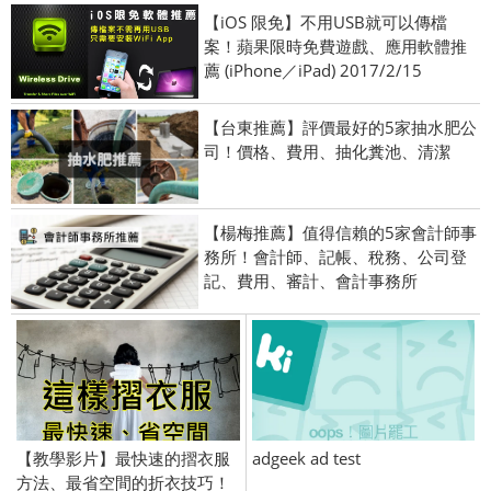
【iOS 限免】不用USB就可以傳檔
案！蘋果限時免費遊戲、應用軟體推
薦 (iPhone／iPad) 2017/2/15
【台東推薦】評價最好的5家抽水肥公
司！價格、費用、抽化糞池、清潔
【楊梅推薦】值得信賴的5家會計師事
務所！會計師、記帳、稅務、公司登
記、費用、審計、會計事務所
【教學影片】最快速的摺衣服
adgeek ad test
方法、最省空間的折衣技巧！