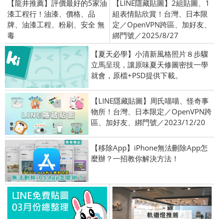
【龍井推薦】評價最好的5家油
【LINE隱藏貼圖】2組貼圖、1
漆工程行！油漆、價格、品
組表情貼欣賞！台灣、日本限
牌、油漆工程、粉刷、安全 無
定／OpenVPN跨區、加好友、
毒
綁門號／2025/8/27
【夏天必學】小清新風格照片８步驟
立馬呈現，讓原味夏天修圖密技一學
就會，原檔+PSD提供下載。
【LINE隱藏貼圖】周氏喵喵、怪奇事
物所！台灣、日本限定／OpenVPN跨
區、加好友、綁門號／2023/12/20
【移除App】iPhone無法刪除App怎
麼辦？一招教你解決方法！