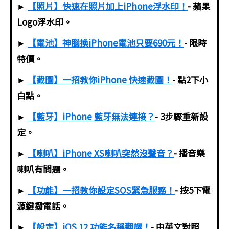
►
【照片】快速在照片加上iPhone浮水印！
- 蘋果
Logo浮水印。
►
【電池】神腦換iPhone電池只要690元！
- 限時
特價。
►
【截圖】一招教你iPhone 快速截圖！
- 點2下小
白點。
►
【藍牙】iPhone 藍牙無法連接？
- 3步驟重新設
定。
►
【喇叭】iPhone XS喇叭突然沒聲音？
- 播音樂
喇叭有問題。
►
【功能】一招教你設定SOS緊急服務！
- 按5下電
源鍵撥電話。
►
【設定】iOS 12 功能名稱翻譯！
- 中英文對照