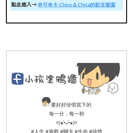
點此進入→
奇可奇卡 Chico & Chica的歡笑樂園
要好好珍惜當下的
每一分，每一秒
୧(๑•̀ᴗ•́๑)୨
#人生 #遊戲 #關卡 #生命 #珍惜