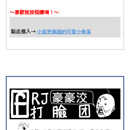
～喜歡就按個讚唷！～
點此進入→
小孩塗鴉牆的可愛小角落