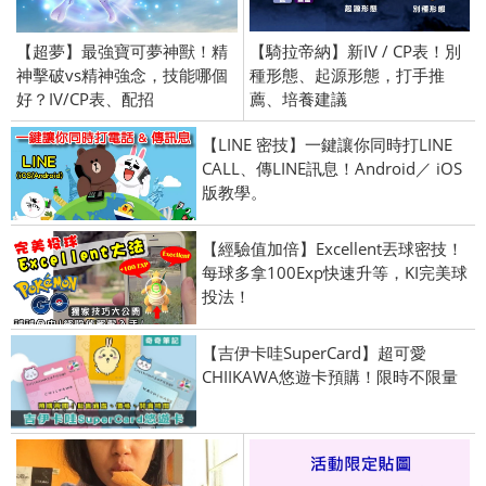
【超夢】最強寶可夢神獸！精
【騎拉帝納】新IV / CP表！別
神擊破vs精神強念，技能哪個
種形態、起源形態，打手推
好？IV/CP表、配招
薦、培養建議
【LINE 密技】一鍵讓你同時打LINE
CALL、傳LINE訊息！Android／ iOS
版教學。
【經驗值加倍】Excellent丟球密技！
每球多拿100Exp快速升等，KI完美球
投法！
【吉伊卡哇SuperCard】超可愛
CHIIKAWA悠遊卡預購！限時不限量