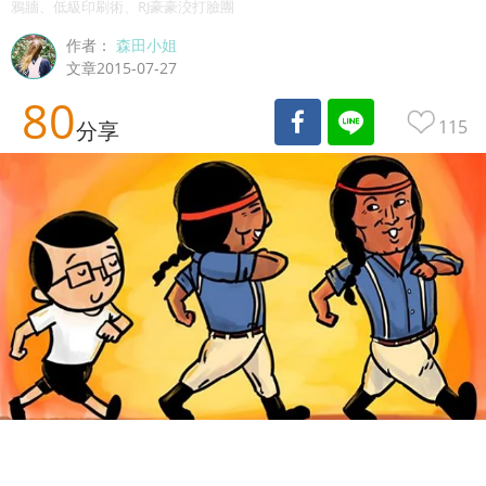
鴉牆、低級印刷術、RJ豪豪洨打臉團
作者：
森田小姐
文章2015-07-27
80
115
分享