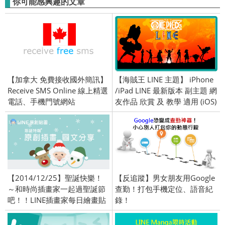
你可能感興趣的文章
【加拿大 免費接收國外簡訊】
【海賊王 LINE 主題】 iPhone
Receive SMS Online 線上精選
/iPad LINE 最新版本 副主題 網
電話、手機門號網站
友作品 欣賞 及 教學 適用 (iOS)
【2014/12/25】聖誕快樂！
【反追蹤】男女朋友用Google
～和時尚插畫家一起過聖誕節
查勤！打包手機定位、語音紀
吧！！LINE插畫家每日繪畫貼
錄！
圖作品！原創精彩連載中！