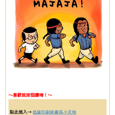
～喜歡就按個讚唷！～
點此進入→
低級印刷術廠長小天地