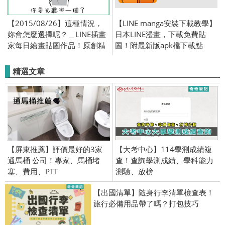
【2015/08/26】這種情況，
【LINE manga安裝下載教學】
妳會怎麼選擇呢？＿LINE插畫
日本LINE漫畫，下載免費貼
家每日繪畫貼圖作品！原創精
圖！附最新版apk檔下載點
彩連載中！
(Android)
精選文章
【屏東推薦】評價最好的3家
【大考中心】114學測成績複
通馬桶 公司！專家、馬桶堵
查！查詢學測成績、學科能力
塞、費用、PTT
測驗、放榜
【出國清單】隨身行李清單檢查表！
旅行必備用品帶了嗎？打包技巧