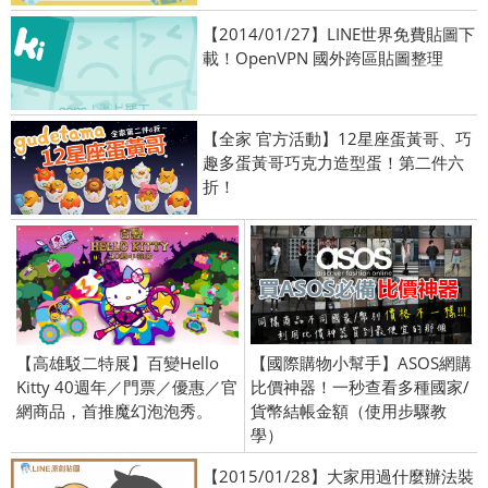
【2014/01/27】LINE世界免費貼圖下
載！OpenVPN 國外跨區貼圖整理
【全家 官方活動】12星座蛋黃哥、巧
趣多蛋黃哥巧克力造型蛋！第二件六
折！
【高雄駁二特展】百變Hello
【國際購物小幫手】ASOS網購
Kitty 40週年／門票／優惠／官
比價神器！一秒查看多種國家/
網商品，首推魔幻泡泡秀。
貨幣結帳金額（使用步驟教
學）
【2015/01/28】大家用過什麼辦法裝