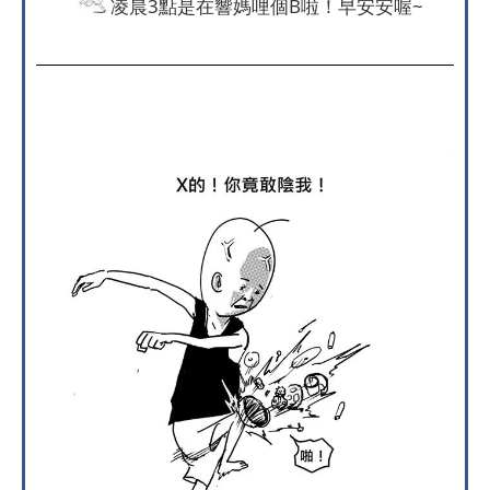
凌晨3點是在響媽哩個B啦！早安安喔~