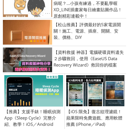
病呢？...小孩有練過，不要亂學喔
XD_LINE插畫家每日繪畫貼圖作品！
原創精彩連載中！
【松山推薦】評價最好的5家電源開
關！施工、電源、插座、開關、安
裝、價格、DIY
【資料救援 神器】電腦硬碟資料遺失
２步驟救回，使用《EaseUS Data
Recovery Wizard》救回你的檔案
【推薦】支援手錶！睡眠偵測
【iOS 限免】復古紋理濾鏡！
App《Sleep Cycle》完整介
蘋果限時免費遊戲、應用軟體
紹、教學！iOS／Android
推薦 (iPhone／iPad)