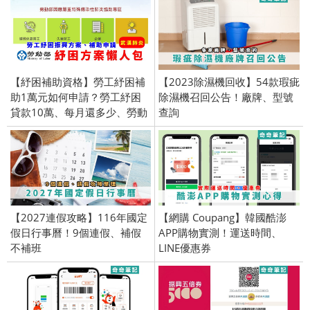
【紓困補助資格】勞工紓困補
【2023除濕機回收】54款瑕疵
助1萬元如何申請？勞工紓困
除濕機召回公告！廠牌、型號
貸款10萬、每月還多少、勞動
查詢
部紓困方案懶人包
【2027連假攻略】116年國定
【網購 Coupang】韓國酷澎
假日行事曆！9個連假、補假
APP購物實測！運送時間、
不補班
LINE優惠券