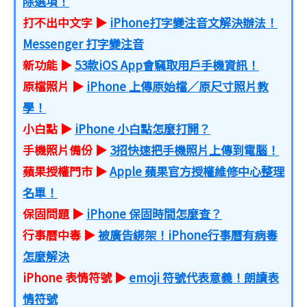
除選項！
打不出中文字 ▶
iPhone打字變注音文解決辦法！
Messenger 打字變注音
新功能 ▶
53款iOS App會竊取用戶手機資訊！
原檔照片 ▶
iPhone 上傳原始檔／原尺寸照片教
學！
小白點 ▶
iPhone 小白點怎麼打開？
手機照片備份 ▶
3招快速把手機照片上傳到電腦！
蘋果授權門市 ▶
Apple 蘋果官方授權維修中心整理
名單！
保固問題 ▶
iPhone 保固時間怎麼查？
行事曆中毒 ▶
被廣告綁架！iPhone行事曆有病毒
怎麼解決
iPhone 表情符號 ▶
emoji 符號代表意義！朗讀表
情符號