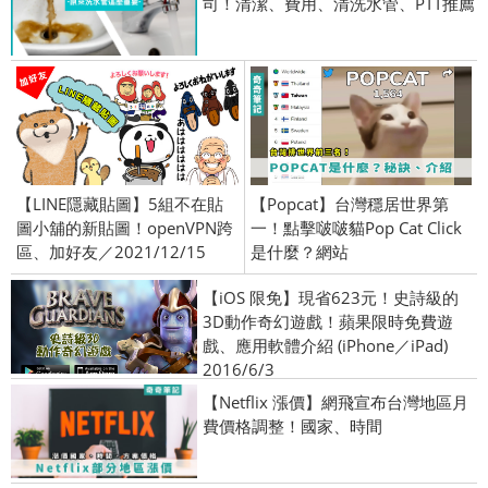
司！清潔、費用、清洗水管、PTT推薦
【LINE隱藏貼圖】5組不在貼
【Popcat】台灣穩居世界第
圖小舖的新貼圖！openVPN跨
一！點擊啵啵貓Pop Cat Click
區、加好友／2021/12/15
是什麼？網站
【iOS 限免】現省623元！史詩級的
3D動作奇幻遊戲！蘋果限時免費遊
戲、應用軟體介紹 (iPhone／iPad)
2016/6/3
【Netflix 漲價】網飛宣布台灣地區月
費價格調整！國家、時間