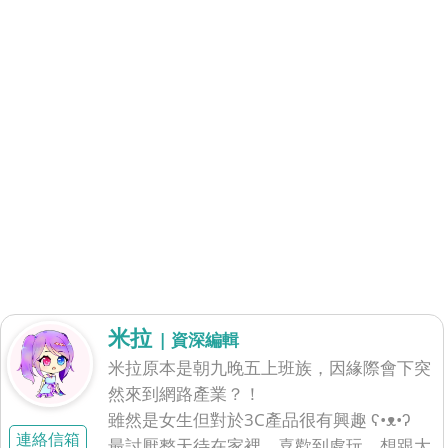
米拉
| 資深編輯
米拉原本是朝九晚五上班族，因緣際會下突
然來到網路產業？！
雖然是女生但對於3C產品很有興趣 ʕ•ᴥ•ʔ
連絡信箱
最討厭整天待在家裡、喜歡到處玩，想跟大