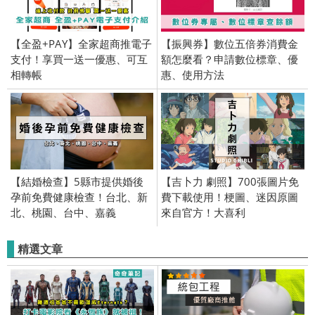
【全盈+PAY】全家超商推電子
【振興券】數位五倍券消費金
支付！享買一送一優惠、可互
額怎麼看？申請數位標章、優
相轉帳
惠、使用方法
【結婚檢查】5縣市提供婚後
【吉卜力 劇照】700張圖片免
孕前免費健康檢查！台北、新
費下載使用！梗圖、迷因原圖
北、桃園、台中、嘉義
來自官方！大喜利
精選文章