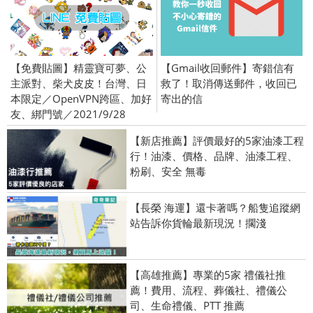
【免費貼圖】精靈寶可夢、公
【Gmail收回郵件】寄錯信有
主派對、柴犬皮皮！台灣、日
救了！取消傳送郵件，收回已
本限定／OpenVPN跨區、加好
寄出的信
友、綁門號／2021/9/28
【新店推薦】評價最好的5家油漆工程
行！油漆、價格、品牌、油漆工程、
粉刷、安全 無毒
【長榮 海運】還卡著嗎？船隻追蹤網
站告訴你貨輪最新現況！擱淺
【高雄推薦】專業的5家 禮儀社推
薦！費用、流程、葬儀社、禮儀公
司、生命禮儀、PTT 推薦