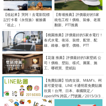
【祖起來】哭阿！去電影院標
【青埔推薦】評價最好的5家
記打卡看《永恆族》被臉書
統包工程！價格、裝修、老屋
「祖止」！
翻新、PTT推薦
【桃園推薦】評價最好的5家水電行！
各式水電、衛浴、裝燈、配管、配
線、維修、修理、價格、PTT
【花蓮 推薦】評價最好的5家壁紙 公
司！價格、壁貼、樣式、圖案、施
工、哪裡買、壁紙貼
【免費貼圖】怕肉女孩、M&M's、柯
基可愛登場、LINE 卡通明星免費貼圖
欣賞！台灣、日本、泰國限定／
openVPN 跨區／門號圖／2015/3/3