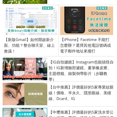
【新版Gmail】如何開啟新介
【iPhone】Facetime 不能打
面、功能？整合聊天室、線上
怎麼辦？選擇其他電話號碼或
會議！
電子郵件地址來撥打
【IG自拍濾鏡】Instagram也能搞怪自
拍！IG新增臉部濾鏡、畫筆橡皮擦、
主題標籤、錄製倒帶影片（步驟教
學）
【台中推薦】評價最好的5家專業紋眼
線！價格、半永久、隱形眼線、美瞳
線、Dcard、IG
【中壢推薦】評價最好的5家洗水管公