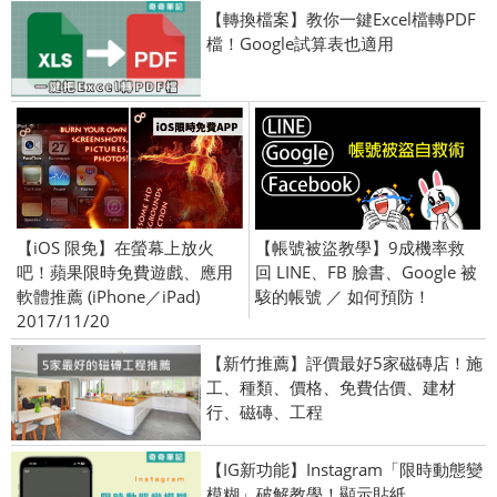
【轉換檔案】教你一鍵Excel檔轉PDF
檔！Google試算表也適用
【iOS 限免】在螢幕上放火
【帳號被盜教學】9成機率救
吧！蘋果限時免費遊戲、應用
回 LINE、FB 臉書、Google 被
軟體推薦 (iPhone／iPad)
駭的帳號 ／ 如何預防！
2017/11/20
【新竹推薦】評價最好5家磁磚店！施
工、種類、價格、免費估價、建材
行、磁磚、工程
【IG新功能】Instagram「限時動態變
模糊」破解教學！顯示貼紙