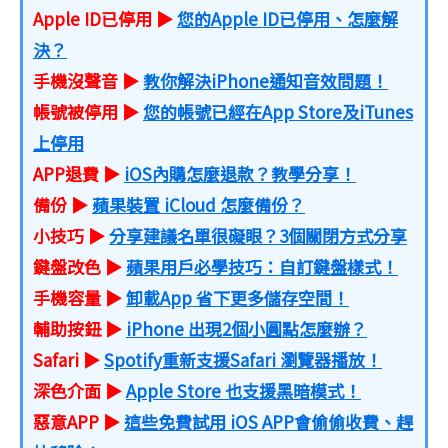
Apple ID已停用 ▶
您的Apple ID已停用、怎麼解
決？
手機沒聲音 ▶
教你解決iPhone通知音效問題！
帳號被停用 ▶
您的帳號已經在App Store及iTunes
上停用
APP退費 ▶
iOS內購怎麼退款？教學分享！
備份 ▶
蘋果裝置 iCloud 怎麼備份？
小技巧 ▶
分享建議名單很礙眼？3個關閉方式分享
鍵盤改色 ▶
蘋果用戶必學技巧：自訂鍵盤樣式！
手機容量 ▶
卸載App 省下更多儲存空間！
輔助按鈕 ▶
iPhone 出現2個小圓點怎麼辦？
Safari ▶
Spotify重新支援Safari 瀏覽器播放！
深色介面 ▶
Apple Store 也支援黑暗模式！
惡意APP ▶
這些免費試用 iOS APP會偷偷收費、趕