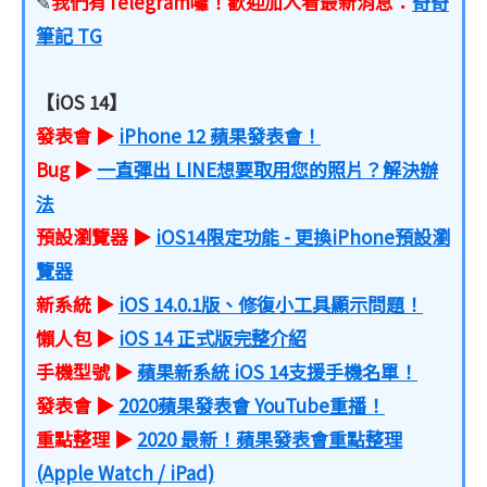
我們有Telegram囉！歡迎加入看最新消息：
奇奇
✎
筆記 TG
【iOS 14】
發表會 ▶
iPhone 12 蘋果發表會！
Bug ▶
一直彈出 LINE想要取用您的照片？解決辦
法
預設瀏覽器 ▶
iOS14限定功能 - 更換iPhone預設瀏
覽器
新系統 ▶
iOS 14.0.1版、修復小工具顯示問題！
懶人包 ▶
iOS 14 正式版完整介紹
手機型號 ▶
蘋果新系統 iOS 14支援手機名單！
發表會 ▶
2020蘋果發表會 YouTube重播！
重點整理 ▶
2020 最新！蘋果發表會重點整理
(Apple Watch / iPad)