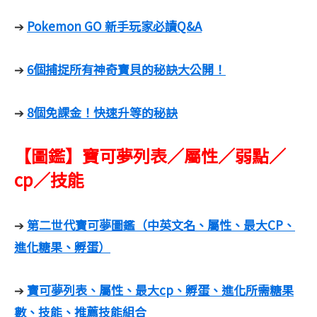
Pokemon GO 新手玩家必讀Q&A
➔
6個捕捉所有神奇寶貝的秘訣大公開！
➔
8個免課金！快速升等的秘訣
➔
【圖鑑】寶可夢列表／屬性／弱點／
cp／技能
第二世代寶可夢圖鑑（中英文名、屬性、最大CP、
➔
進化糖果、孵蛋）
寶可夢列表、屬性、最大cp、孵蛋、進化所需糖果
➔
數、技能、推薦技能組合