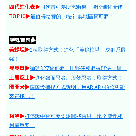
四代進化表▶
四代寶可夢所需糖果、階段進化圖鑑
TOP10▶
最值得培養的10隻神奧地區寶可夢！
特殊寶可夢
美錄坦▶
2種取得方式！進化「美錄梅塔」成鋼系最
強！
晃晃斑▶
編號327寶可夢，田野任務取得辦法一覽！
土居忍士▶
進化鐵面忍者、脫殼忍者，取得方式！
圖圖犬▶
圖圖犬捕捉方式說明，用AR AR+拍照功能
來尋找吧！
相剋▶
打傳說中寶可夢要派哪些寶貝上場？屬性相
剋最重要。