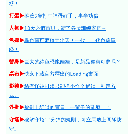
榜！
打蛋▶
推薦5隻打幸福蛋好手，事半功倍。
人氣▶
10大必追寶貝，衝了各位訓練家們～
色違▶
異色寶可夢確定出現！一代、二代色違圖
鑑！
替身▶
巨大的綠色恐龍娃娃，是新品種寶可夢嗎？
桌布▶
快來下載官方釋出的Loading畫面。
影鎖▶
稀有怪被封鎖只能抓小怪？解鎖、判定方
式。
外掛▶
被劃上記號的寶貝，一輩子的恥辱！！
守塔▶
破解守塔10分鐘的規則，可立馬放上同隊防
守。