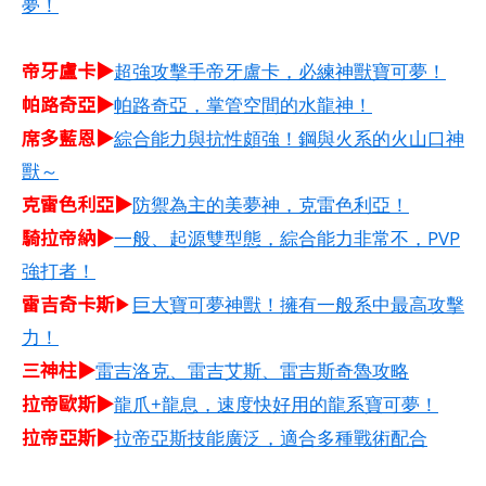
夢！
帝牙盧卡▶
超強攻擊手帝牙盧卡，必練神獸寶可夢！
帕路奇亞▶
帕路奇亞，掌管空間的水龍神！
席多藍恩▶
綜合能力與抗性頗強！鋼與火系的火山口神
獸～
克雷色利亞▶
防禦為主的美夢神，克雷色利亞！
騎拉帝納▶
一般、起源雙型態，綜合能力非常不，PVP
強打者！
雷吉奇卡斯
▶
巨大寶可夢神獸！擁有一般系中最高攻擊
力！
三神柱▶
雷吉洛克、雷吉艾斯、雷吉斯奇魯攻略
拉帝歐斯▶
龍爪+龍息，速度快好用的龍系寶可夢！
拉帝亞斯▶
拉帝亞斯技能廣泛，適合多種戰術配合