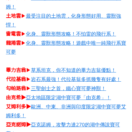
姆！
土地雲
▶
最受注目的土地雲，化身形態好用、靈獸強
悍！
雷電雲
▶
化身、靈獸形態攻略！不怕雷的飛行系！
龍捲雲
▶
化身、靈獸形態攻略！遊戲中唯一純飛行系寶
可夢
畢力吉翁
▶
草系坦克，你不知道的畢力吉翁優點！
代拉基翁
▶
岩石系最強！代拉基翁多抓幾隻有好處！
勾帕路翁
▶
三聖劍士之首，鐵心寶可夢神獸！
由克希▶
亞太地區限定湖中寶可夢「由克希」！
艾姆利多▶
歐洲、中東、非洲與印度限定湖中寶可夢艾
姆利多！
亞克諾姆▶
亞克諾姆，攻擊力達270的湖中傳說寶可