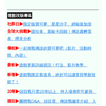
道館改版專區
社群日▶
限定版寶可夢、星星沙子、經驗值加倍
全球大挑戰▶
固拉多、蓋歐卡回歸！傳說週孵蛋
表、禮盒分析
傳說▶
一起挑戰傳說的寶可夢吧（影片、活動時
間、內容）
最新▶
道館更新詳細資訊！打法、影片教學。
新增▶
道館戰限定新道具，終於可以讓寶貝學新技
能了！
20等▶
頭目戰只需20等以上、持入場券即可參與。
頭目▶
團體戰Q&A、頭目蛋、傳說戰徽章介紹、入