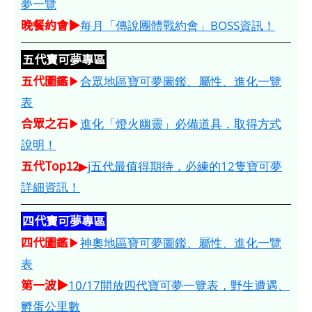
夢一覽
晚餐約會▶
每月「傳說團體戰約會」BOSS資訊！
五代寶可夢專區
五代圖鑑
▶
合眾地區寶可夢圖鑑、屬性、進化一覽
表
合眾之石
▶
進化「燈火幽靈」必備道具，取得方式
說明！
五代Top12
▶
j五代最值得期待，必練的12隻寶可夢
詳細資訊！
四代寶可夢專區
四代圖鑑
▶
神奧地區寶可夢圖鑑、屬性、進化一覽
表
第一波▶
10/17開放四代寶可夢一覽表，野生遭遇、
孵蛋公里數