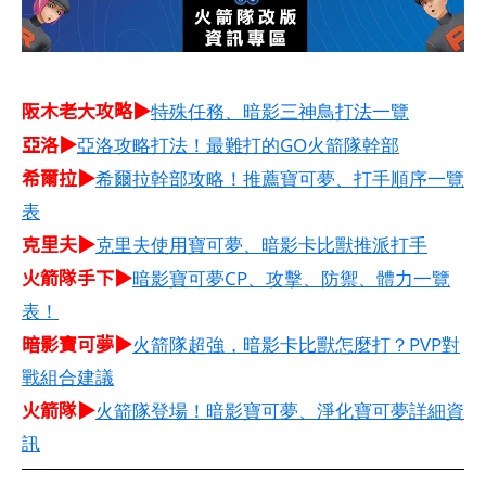
阪木老大攻略▶
特殊任務、暗影三神鳥打法一覽
亞洛▶
亞洛攻略打法！最難打的GO火箭隊幹部
希爾拉▶
希爾拉幹部攻略！推薦寶可夢、打手順序一覽
表
克里夫▶
克里夫使用寶可夢、暗影卡比獸推派打手
火箭隊手下▶
暗影寶可夢CP、攻擊、防禦、體力一覽
表！
暗影寶可夢▶
火箭隊超強，暗影卡比獸怎麼打？PVP對
戰組合建議
火箭隊▶
火箭隊登場！暗影寶可夢、淨化寶可夢詳細資
訊