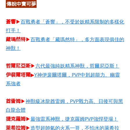
傳說中寶可夢
蒼響
▶
百戰勇者「蒼響」，不受於妖精系限制的多樣化
打手！
藏瑪然特
▶
百戰勇者「藏瑪然特」，多方面表現俱佳的
神獸！
哲爾尼亞斯​
▶
六代最強純妖精系神獸，哲爾尼亞斯！
伊裴爾塔爾
▶
Y神伊裴爾塔爾，PVP中剋超能力、幽靈
系強者
酋雷姆​
▶
神獸級冰龍酋雷姆，PVP戰力高、日後可與黑
白龍合體
捷克羅姆​
▶
最強雷系神獸，捷克羅姆PVP強悍登場！
萊希拉姆​
▶
造型超帥氣的火系一哥，不怕水的萊希拉