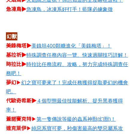
急凍鳥▶
急凍鳥，冰凍系好打手！藍隊必練象徵
幻獸
美錄梅塔▶
美錄坦400顆糖進化「美錄梅塔」！
基拉祈▶
特殊調查任務內容一覽、快速過關技巧詳解！
時拉比▶
時拉比任務流程、攻略，努力完成特殊調查任
務吧！
夢幻
▶
幻之寶可夢來了！完成任務獲得捉取夢幻的機會
吧。
代歐奇希斯▶
４個型態最佳技能解析、提升黑券獲得
率！
蓋諾賽克特
▶
第一隻傳說等級的蟲系神獸(幻獸)！
達克萊伊
▶
純惡系寶可夢，秒傷害最高的雙惡屬系攻