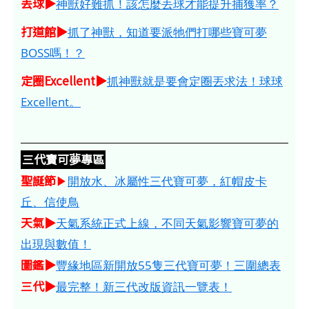
丟球▶
神獸好難抓！該怎麼丟球才能提升捕獲率？
打道館▶
抓了神獸，知道要派牠們打哪些寶可夢
BOSS嗎！？
定圈Excellent▶
抓神獸就是要會定圈丟求法！球球
Excellent。
三代寶可夢專區
聖誕節
▶
開放水、冰屬性三代寶可夢，紅帽皮卡
丘、信使鳥
天氣▶
天氣系統正式上線，不同天氣影響寶可夢的
出現與數值！
圖鑑▶
豐緣地區新開放55隻三代寶可夢！三圍總表
三代▶
最完整！新三代改版資訊一覽表！