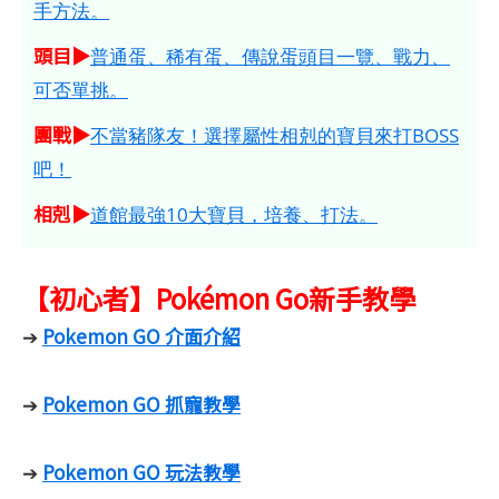
手方法。
頭目▶
普通蛋、稀有蛋、傳說蛋頭目一覽、戰力、
可否單挑。
團戰▶
不當豬隊友！選擇屬性相剋的寶貝來打BOSS
吧！
相剋▶
道館最強10大寶貝，培養、打法。
【初心者】Pokémon Go新手教學
Pokemon GO 介面介紹
➔
Pokemon GO 抓寵教學
➔
Pokemon GO 玩法教學
➔