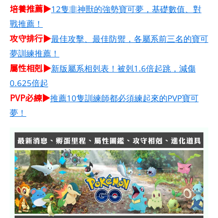
培養推薦▶
12隻非神獸的強勢寶可夢，基礎數值、對
戰推薦！
攻守排行▶
最佳攻擊、最佳防禦，各屬系前三名的寶可
夢訓練推薦！
屬性相剋▶
新版屬系相剋表！被剋1.6倍起跳，減傷
0.625倍起
PVP必練▶
推薦10隻訓練師都必須練起來的PVP寶可
夢！