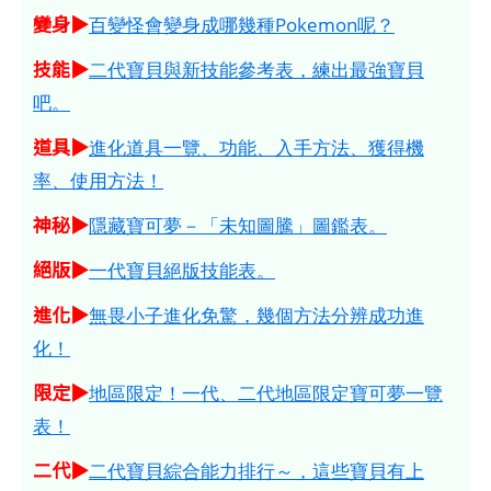
變身▶
百變怪會變身成哪幾種Pokemon呢？
技能▶
二代寶貝與新技能參考表，練出最強寶貝
吧。
道具▶
進化道具一覽、功能、入手方法、獲得機
率、使用方法！
神秘▶
隱藏寶可夢－「未知圖騰」圖鑑表。
絕版▶
一代寶貝絕版技能表。
進化▶
無畏小子進化免驚，幾個方法分辨成功進
化！
限定▶
地區限定！一代、二代地區限定寶可夢一覽
表！
二代▶
二代寶貝綜合能力排行～，這些寶貝有上