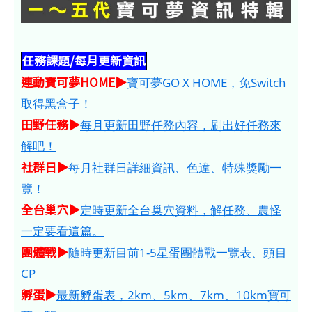
任務課題/每月更新資訊
連動寶可夢HOME​​​▶
寶可夢GO X HOME，免Switch
取得黑盒子！
田野任務▶
每月更新田野任務內容，刷出好任務來
解吧！
社群日▶
每月社群日詳細資訊、色違、特殊獎勵一
覽！
全台巢穴▶
定時更新全台巢穴資料，解任務、農怪
一定要看這篇。
團體戰▶
隨時更新目前1-5星蛋團體戰一覽表、頭目
CP
孵蛋▶
最新孵蛋表，2km、5km、7km、10km寶可