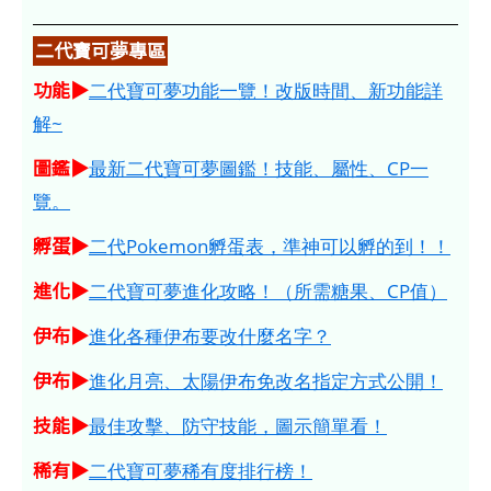
二代寶可夢專區
功能▶
二代寶可夢功能一覽！改版時間、新功能詳
解~
圖鑑▶
最新二代寶可夢圖鑑！技能、屬性、CP一
覽。
孵蛋▶
二代Pokemon孵蛋表，準神可以孵的到！！
進化▶
二代寶可夢進化攻略！（所需糖果、CP值）
伊布▶
進化各種伊布要改什麼名字？
伊布▶
進化月亮、太陽伊布免改名指定方式公開！
技能▶
最佳攻擊、防守技能，圖示簡單看！
稀有▶
二代寶可夢稀有度排行榜！