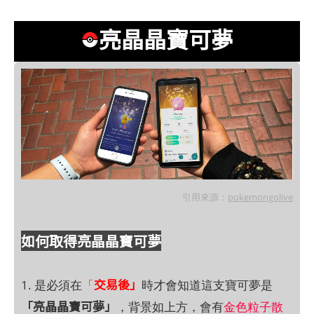
亮晶晶寶可夢
引用來源：
pokemongolive
如何取得亮晶晶寶可夢
交易後」
1. 是必須在
「
時才會知道這支寶可夢是
「亮晶晶寶可夢」
，背景如上方，會有
金色粒子散