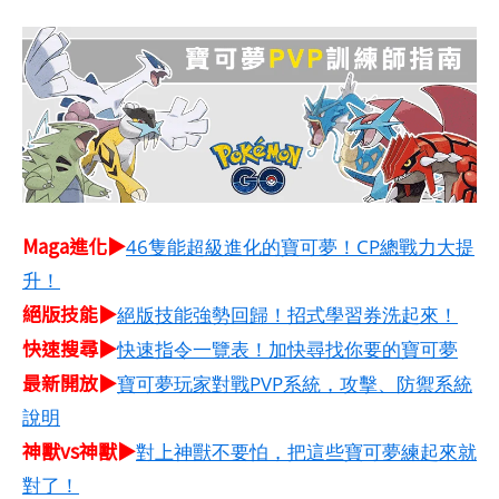
Maga進化▶
46隻能超級進化的寶可夢！CP總戰力大提
升！
絕版技能▶
絕版技能強勢回歸！招式學習券洗起來！
快速搜尋▶
快速指令一覽表！加快尋找你要的寶可夢
最新開放▶
寶可夢玩家對戰PVP系統，攻擊、防禦系統
說明
神獸vs神獸▶
對上神獸不要怕，把這些寶可夢練起來就
對了！