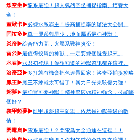
烈空坐▶
龍系最強！超人氣烈空坐捕捉指南、培養大
全！
蓋歐卡▶
必練水系霸主！提高捕捉率的辦法大公開。
固拉多▶
單一屬系剋星少，地面屬系最強神獸！
炎帝▶
綜合能力高，火屬系戰神炎帝！
雷公▶
最值得投資的神獸，一定要練個幾隻起來。
水君▶
水君初登場！你想知道的神獸資訊都在這裡。
洛奇亞▶
多打就有機會把色違帶回家！洛奇亞捕捉攻略
鳳王▶
鳳王不練就太可惜了！暴力日光束殺傷力強！
超夢
▶
最強寶可夢神獸！精神擊破vs精神強念，技能哪
個好？
裝甲超夢▶
凱甲超夢超高防禦，依然是神獸等級的數
值！
閃電鳥▶
電系最強！？閃電鳥大全通通在這裡！！
火焰鳥▶
火焰鳥怎麼抓？你想知道的全攻略在這裡！