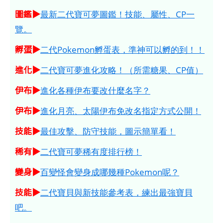
圖鑑▶
最新二代寶可夢圖鑑！技能、屬性、CP一
覽。
孵蛋▶
二代Pokemon孵蛋表，準神可以孵的到！！
進化▶
二代寶可夢進化攻略！（所需糖果、CP值）
伊布▶
進化各種伊布要改什麼名字？
伊布▶
進化月亮、太陽伊布免改名指定方式公開！
技能▶
最佳攻擊、防守技能，圖示簡單看！
稀有▶
二代寶可夢稀有度排行榜！
變身▶
百變怪會變身成哪幾種Pokemon呢？
技能▶
二代寶貝與新技能參考表，練出最強寶貝
吧。