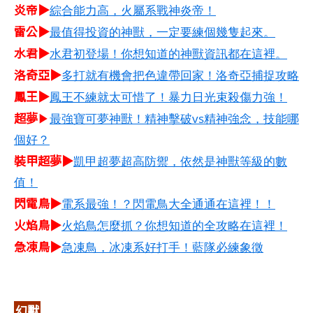
炎帝▶
綜合能力高，火屬系戰神炎帝！
雷公▶
最值得投資的神獸，一定要練個幾隻起來。
水君▶
水君初登場！你想知道的神獸資訊都在這裡。
洛奇亞▶
多打就有機會把色違帶回家！洛奇亞捕捉攻略
鳳王▶
鳳王不練就太可惜了！暴力日光束殺傷力強！
超夢
▶
最強寶可夢神獸！精神擊破vs精神強念，技能哪
個好？
裝甲超夢▶
凱甲超夢超高防禦，依然是神獸等級的數
值！
閃電鳥▶
電系最強！？閃電鳥大全通通在這裡！！
火焰鳥▶
火焰鳥怎麼抓？你想知道的全攻略在這裡！
急凍鳥▶
急凍鳥，冰凍系好打手！藍隊必練象徵
幻獸