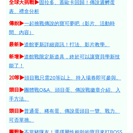
全球大挑戰▶
固拉多、蓋歐卡回歸！傳說週孵蛋
表、禮盒分析
傳說▶
一起挑戰傳說的寶可夢吧（影片、活動時
間、內容）
最新▶
道館更新詳細資訊！打法、影片教學。
新增▶
道館戰限定新道具，終於可以讓寶貝學新技
能了！
20等▶
頭目戰只需20等以上、持入場券即可參與。
頭目▶
團體戰Q&A、頭目蛋、傳說戰徽章介紹、入
手方法。
頭目▶
普通蛋、稀有蛋、傳說蛋頭目一覽、戰力、
可否單挑。
團戰▶
不當豬隊友！選擇屬性相剋的寶貝來打BOSS