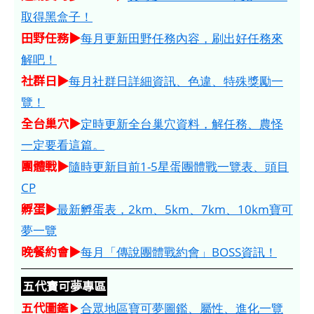
取得黑盒子！
田野任務▶
每月更新田野任務內容，刷出好任務來
解吧！
社群日▶
每月社群日詳細資訊、色違、特殊獎勵一
覽！
全台巢穴▶
定時更新全台巢穴資料，解任務、農怪
一定要看這篇。
團體戰▶
隨時更新目前1-5星蛋團體戰一覽表、頭目
CP
孵蛋▶
最新孵蛋表，2km、5km、7km、10km寶可
夢一覽
晚餐約會▶
每月「傳說團體戰約會」BOSS資訊！
五代寶可夢專區
五代圖鑑
▶
合眾地區寶可夢圖鑑、屬性、進化一覽