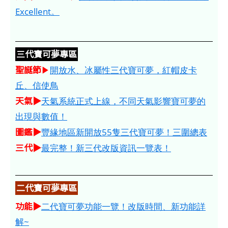
Excellent。
三代寶可夢專區
聖誕節
▶
開放水、冰屬性三代寶可夢，紅帽皮卡
丘、信使鳥
天氣▶
天氣系統正式上線，不同天氣影響寶可夢的
出現與數值！
圖鑑▶
豐緣地區新開放55隻三代寶可夢！三圍總表
三代▶
最完整！新三代改版資訊一覽表！
二代寶可夢專區
功能▶
二代寶可夢功能一覽！改版時間、新功能詳
解~