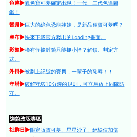
色違▶
異色寶可夢確定出現！一代、二代色違圖
鑑！
替身▶
巨大的綠色恐龍娃娃，是新品種寶可夢嗎？
桌布▶
快來下載官方釋出的Loading畫面。
影鎖▶
稀有怪被封鎖只能抓小怪？解鎖、判定方
式。
外掛▶
被劃上記號的寶貝，一輩子的恥辱！！
守塔▶
破解守塔10分鐘的規則，可立馬放上同隊防
守。
道館改版專區
社群日▶
限定版寶可夢、星星沙子、經驗值加倍