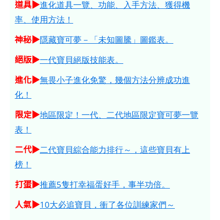
道具▶
進化道具一覽、功能、入手方法、獲得機
率、使用方法！
神秘▶
隱藏寶可夢－「未知圖騰」圖鑑表。
絕版▶
一代寶貝絕版技能表。
進化▶
無畏小子進化免驚，幾個方法分辨成功進
化！
限定▶
地區限定！一代、二代地區限定寶可夢一覽
表！
二代▶
二代寶貝綜合能力排行～，這些寶貝有上
榜！
打蛋▶
推薦5隻打幸福蛋好手，事半功倍。
人氣▶
10大必追寶貝，衝了各位訓練家們～