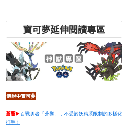
寶可夢延伸閱讀專區
傳說中寶可夢
蒼響
▶
百戰勇者「蒼響」，不受於妖精系限制的多樣化
打手！