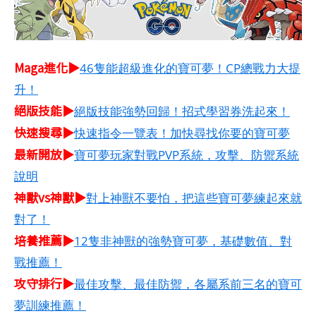
Maga進化▶
46隻能超級進化的寶可夢！CP總戰力大提
升！
絕版技能▶
絕版技能強勢回歸！招式學習券洗起來！
快速搜尋▶
快速指令一覽表！加快尋找你要的寶可夢
最新開放▶
寶可夢玩家對戰PVP系統，攻擊、防禦系統
說明
神獸vs神獸▶
對上神獸不要怕，把這些寶可夢練起來就
對了！
培養推薦▶
12隻非神獸的強勢寶可夢，基礎數值、對
戰推薦！
攻守排行▶
最佳攻擊、最佳防禦，各屬系前三名的寶可
夢訓練推薦！