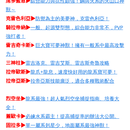
席多藍恩▶
綜合能力與抗性頗強！鋼與火系的火山口神
獸～
克雷色利亞▶
防禦為主的美夢神，克雷色利亞！
騎拉帝納▶
一般、起源雙型態，綜合能力非常不，PVP
強打者！
雷吉奇卡斯
▶
巨大寶可夢神獸！擁有一般系中最高攻擊
力！
三神柱▶
雷吉洛克、雷吉艾斯、雷吉斯奇魯攻略
拉帝歐斯▶
龍爪+龍息，速度快好用的龍系寶可夢！
拉帝亞斯▶
拉帝亞斯技能廣泛，適合多種戰術配合
烈空坐▶
龍系最強！超人氣烈空坐捕捉指南、培養大
全！
蓋歐卡▶
必練水系霸主！提高捕捉率的辦法大公開。
固拉多▶
單一屬系剋星少，地面屬系最強神獸！