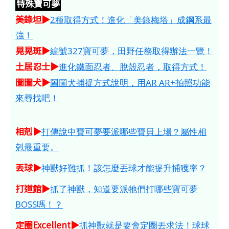
特殊寶可夢
美錄坦▶
2種取得方式！進化「美錄梅塔」成鋼系最
強！
晃晃斑▶
編號327寶可夢，田野任務取得辦法一覽！
土居忍士▶
進化鐵面忍者、脫殼忍者，取得方式！
圖圖犬▶
圖圖犬捕捉方式說明，用AR AR+拍照功能
來尋找吧！
相剋▶
打傳說中寶可夢要派哪些寶貝上場？屬性相
剋最重要。
丟球▶
神獸好難抓！該怎麼丟球才能提升捕獲率？
打道館▶
抓了神獸，知道要派牠們打哪些寶可夢
BOSS嗎！？
定圈Excellent▶
抓神獸就是要會定圈丟求法！球球