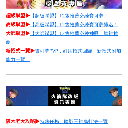
超級聯盟▶
【超級聯盟】12隻推薦必練寶可夢！
高級聯盟▶
【高級聯盟】12隻推薦必練寶可夢排名！
大師聯盟▶
【大師聯盟】12隻推薦必練神獸、準神推
薦！
新招式一覽▶
寶可夢PVP，好用招式回歸、新招式附加
能力一覽。
阪木老大攻略▶
特殊任務、暗影三神鳥打法一覽