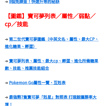
8個免課金！快速升等的秘訣
➔
【圖鑑】寶可夢列表／屬性／弱點／
cp／技能
第二世代寶可夢圖鑑（中英文名、屬性、最大CP、
➔
進化糖果、孵蛋）
寶可夢列表、屬性、最大cp、孵蛋、進化所需糖果
➔
數、技能、推薦技能組合
Pokemon Go屬性一覽、互剋表
➔
最強勢7隻寶可夢「剋星」對照表 打道館獲勝率大
➔
增！