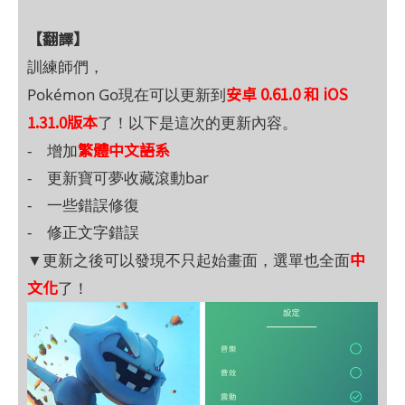
kikinote觀看Pokemon Go 最新文章 !
【翻譯】
訓練師們，
安卓 0.61.0 和 iOS
Pokémon Go現在可以更新到
1.31.0版本
了！以下是這次的更新內容。
繁體中文語系
- 增加
- 更新寶可夢收藏滾動bar
- 一些錯誤修復
- 修正文字錯誤
中
▼更新之後可以發現不只起始畫面，選單也全面
文化
了！