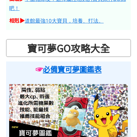
吧！
相剋▶
道館最強10大寶貝，培養、打法。
寶可夢GO攻略大全
☞
必備寶可夢圖鑑表