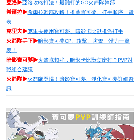
亞洛▶
亞洛攻略打法！最難打的GO火箭隊幹部
希爾拉▶
希爾拉幹部攻略！推薦寶可夢、打手順序一覽
表
克里夫▶
克里夫使用寶可夢、暗影卡比獸推派打手
火箭隊手下▶
暗影寶可夢CP、攻擊、防禦、體力一覽
表！
暗影寶可夢▶
火箭隊超強，暗影卡比獸怎麼打？PVP對
戰組合建議
火箭隊▶
火箭隊登場！暗影寶可夢、淨化寶可夢詳細資
訊