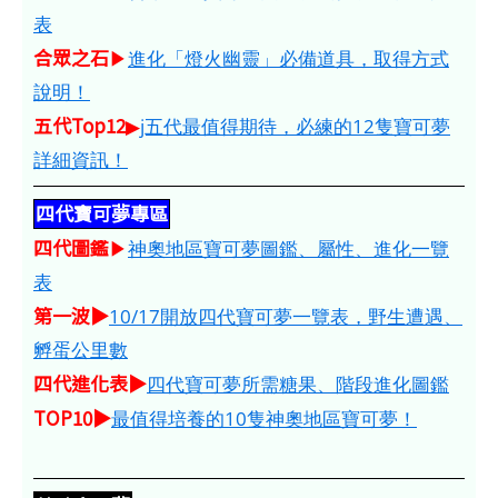
表
合眾之石
▶
進化「燈火幽靈」必備道具，取得方式
說明！
五代Top12
▶
j五代最值得期待，必練的12隻寶可夢
詳細資訊！
四代寶可夢專區
四代圖鑑
▶
神奧地區寶可夢圖鑑、屬性、進化一覽
表
第一波▶
10/17開放四代寶可夢一覽表，野生遭遇、
孵蛋公里數
四代進化表▶
四代寶可夢所需糖果、階段進化圖鑑
TOP10▶
最值得培養的10隻神奧地區寶可夢！