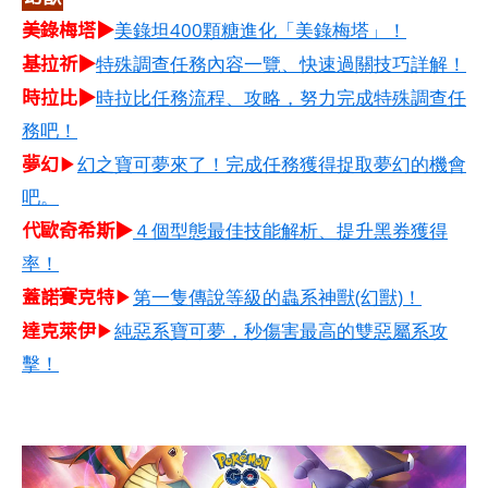
美錄梅塔▶
美錄坦400顆糖進化「美錄梅塔」！
基拉祈▶
特殊調查任務內容一覽、快速過關技巧詳解！
時拉比▶
時拉比任務流程、攻略，努力完成特殊調查任
務吧！
夢幻
▶
幻之寶可夢來了！完成任務獲得捉取夢幻的機會
吧。
代歐奇希斯▶
４個型態最佳技能解析、提升黑券獲得
率！
蓋諾賽克特
▶
第一隻傳說等級的蟲系神獸(幻獸)！
達克萊伊
▶
純惡系寶可夢，秒傷害最高的雙惡屬系攻
擊！