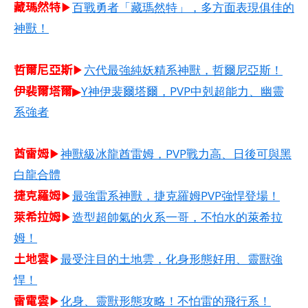
藏瑪然特
▶
百戰勇者「藏瑪然特」，多方面表現俱佳的
神獸！
哲爾尼亞斯​
▶
六代最強純妖精系神獸，哲爾尼亞斯！
伊裴爾塔爾
▶
Y神伊裴爾塔爾，PVP中剋超能力、幽靈
系強者
酋雷姆​
▶
神獸級冰龍酋雷姆，PVP戰力高、日後可與黑
白龍合體
捷克羅姆​
▶
最強雷系神獸，捷克羅姆PVP強悍登場！
萊希拉姆​
▶
造型超帥氣的火系一哥，不怕水的萊希拉
姆！
土地雲
▶
最受注目的土地雲，化身形態好用、靈獸強
悍！
雷電雲
▶
化身、靈獸形態攻略！不怕雷的飛行系！