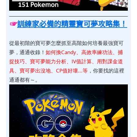
☞
訓練家必備的精靈寶可夢攻略集！
從最初階的寶可夢怎麼抓至高階如何培養最強寶可
夢，通通收錄！
如何換Candy、高效率練功法、捕
捉技巧、寶可夢能力分析、IV值計算、用對課金道
具、寶可夢出沒地、CP值好壞...等
，你要找的這裡
通通都有～。