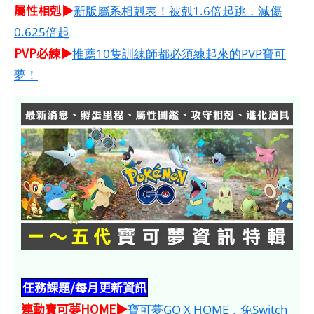
屬性相剋▶
新版屬系相剋表！被剋1.6倍起跳，減傷
0.625倍起
PVP必練▶
推薦10隻訓練師都必須練起來的PVP寶可
夢！
任務課題/每月更新資訊
連動寶可夢HOME​​​▶
寶可夢GO X HOME，免Switch