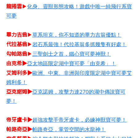
龍捲雲
▶
化身、靈獸形態攻略！遊戲中唯一純飛行系寶
可夢
畢力吉翁
▶
草系坦克，你不知道的畢力吉翁優點！
代拉基翁
▶
岩石系最強！代拉基翁多抓幾隻有好處！
勾帕路翁
▶
三聖劍士之首，鐵心寶可夢神獸！
由克希▶
亞太地區限定湖中寶可夢「由克希」！
艾姆利多▶
歐洲、中東、非洲與印度限定湖中寶可夢艾
姆利多！
亞克諾姆▶
亞克諾姆，攻擊力達270的湖中傳說寶可
夢！
帝牙盧卡▶
超強攻擊手帝牙盧卡，必練神獸寶可夢！
帕路奇亞▶
帕路奇亞，掌管空間的水龍神！