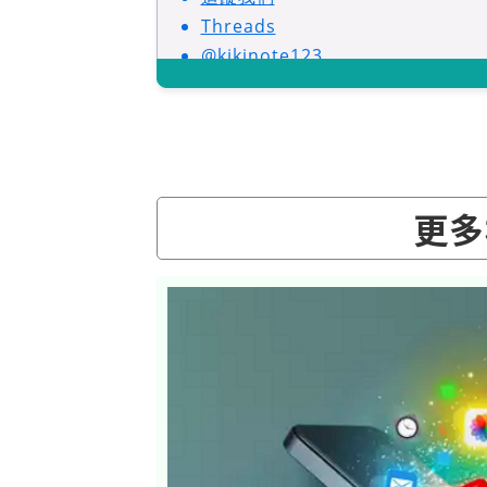
Threads
@kikinote123
更多