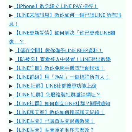
▶
【iPhone】教你建立 LINE PAY 捷徑！
▶
【LINE未讀訊息】教你如何一鍵已讀LINE 所有訊
息！
▶
【LINE更新災情】如何解決「你已更改LINE圖
像」？
▶
【儲存空間】教你備份LINE KEEP資料！
▶
【防被盜】查看登入中裝置！LINE登出教學
▶
【LINE註冊】教你免綁手機電話創帳號！
▶
【LINE群組】用「@All」一鍵標註所有人！
▶
【LINE 社群】LINE社群搜尋功能上線
▶
【LINE 社群】怎麼複製社群邀請網址？
▶
【LINE社群】如何創立LINE社群？關閉通知
▶
【LINE聊天室】教你如何搜尋聊天紀錄！
▶
【LINE貼圖】已購買貼圖退費教學！
▶
【LINE貼圖】貼圖庫的順序怎麼改？