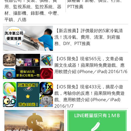
用、監視系統、監控系統、器
PTT推薦
材、攝影機、錄影機、中壢、
平鎮、八德
【新店推薦】評價最好的5家冷氣清
洗！洗冷氣、費用、清潔、到府服
務、DIY、PTT推薦
【iOS 限免】現省565元，文青必備
圖文生成器！蘋果限時免費遊戲、應
用軟體介紹 (iPhone／iPad) 2016/1/6
【iOS 限免】現省433元，摘星小遊
戲，考驗你的反應！蘋果限時免費遊
戲、應用軟體介紹 (iPhone／iPad)
2016/1/7