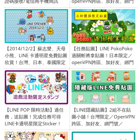
證碼接收/電信商手機簡訊
openVPN跨區、加好友、綁門
號／2016/11/29
【2014/12/2】蘇志燮、天母
【任務貼圖】LINE PokoPoko
小熊、LINE 卡通明星免費貼圖
過關斬將拿貼圖！日本限定／
欣賞！台灣、日本、泰國限定
openVPN跨區、加好友、綁門
／openVPN 跨區、加入官方好
號／2015/11/17
友、綁定門號
【LINE POP 限時活動】過任
【LINE隱藏貼圖】2組不在貼
務，送貼圖！完成任務可得
圖小舖！台灣限定／OpenVPN
LINE卡通明星限定Sticker！
跨區、加好友、綁門號／
2026/2/4