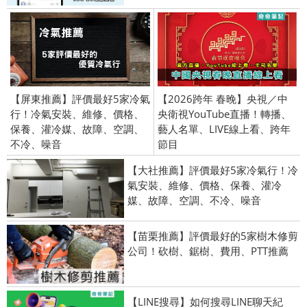
【屏東推薦】評價最好5家冷氣
【2026跨年 春晚】央視／中
行！冷氣安裝、維修、價格、
央衛視YouTube直播！轉播、
保養、灌冷媒、故障、空調、
藝人名單、LIVE線上看、跨年
不冷、噪音
節目
【大社推薦】評價最好5家冷氣行！冷
氣安裝、維修、價格、保養、灌冷
媒、故障、空調、不冷、噪音
【苗栗推薦】評價最好的5家樹木修剪
公司！砍樹、鋸樹、費用、PTT推薦
【LINE搜尋】如何搜尋LINE聊天紀