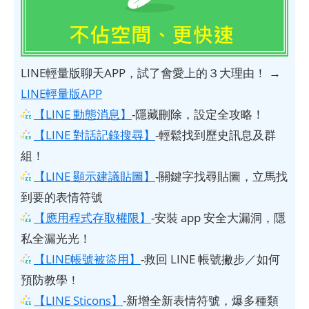
LINE輕量版聊天APP，試了會愛上的３大理由！ →
LINE輕量版APP
【LINE 動態消息】
-隱藏刪除，設定全攻略！
【LINE 對話記錄搜尋】
-輕鬆找到歷史訊息及群
組！
【LINE 顯示建議貼圖】
-關鍵字找尋貼圖，立馬找
到要的表情符號
【應用程式存取權限】
-安裝 app 安全大漏洞，隱
私全漏光光！
【LINE帳號被盜用】
-救回 LINE 帳號撇步／如何
預防教學！
【LINE Sticons】
-新增全新表情符號，爆多種類