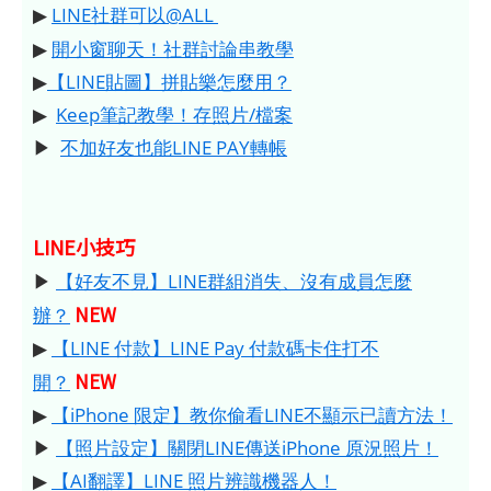
▶
LINE社群可以@ALL
▶
開小窗聊天！社群討論串教學
▶
【LINE貼圖】拼貼樂怎麼用？
▶
Keep筆記教學！存照片/檔案
▶
不加好友也能LINE PAY轉帳
LINE小技巧
▶
【好友不見】LINE群組消失、沒有成員怎麼
NEW
辦？
▶
【LINE 付款】LINE Pay 付款碼卡住打不
NEW
開？
▶
【iPhone 限定】教你偷看LINE不顯示已讀方法！
▶
【照片設定】關閉LINE傳送iPhone 原況照片！
▶
【AI翻譯】LINE 照片辨識機器人！