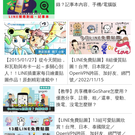
錄？記事本內容、手機/電腦版
【2015/01/27】從今天開始，
【LINE免費貼圖】8組優質貼
和瓦勒與布卡一起～多關心別
圖！台灣、日本限定／
人！！LINE插畫家每日繪畫貼
OpenVPN跨區、加好友、綁門
圖作品！原創精彩連載中！
號／2022/11/15
【教學】共享機車GoShare怎麼用？
優惠分享、註冊、租／還車、發動、
換電、沒電怎麼辦？
【LINE免費貼圖】13組可愛貼圖欣
賞！台灣、日本、泰國限定／
OpenVPN跨區、加好友、綁門號／