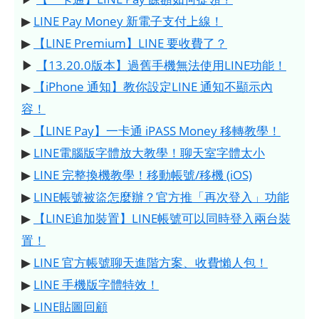
▶
LINE Pay Money 新電子支付上線！
▶
【LINE Premium】LINE 要收費了？
▶
【13.20.0版本】過舊手機無法使用LINE功能！
▶
【iPhone 通知】教你設定LINE 通知不顯示內
容！
▶
【LINE Pay】一卡通 iPASS Money 移轉教學！
▶
LINE電腦版字體放大教學！聊天室字體太小
▶
LINE 完整換機教學！移動帳號/移機 (iOS)
▶
LINE帳號被盜怎麼辦？官方推「再次登入」功能
▶
【LINE追加裝置】LINE帳號可以同時登入兩台裝
置！
▶
LINE 官方帳號聊天進階方案、收費懶人包！
▶
LINE 手機版字體特效！
▶
LINE貼圖回顧