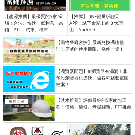
【龍潭推薦】最優質的5家 當
【推薦】LINE輕量版聊天
舖！合法、快速、低利息、當
APP，試了會愛上的３大理
鋪、PTT、汽車、機車
由！Android
【動物餐廳密技】最新兌換碼總整
理！序號的使用期限、條件一覽！
【瀏覽器問題】IE瀏覽器有漏洞！非
預設瀏覽器也遭殃、駭客可竊取電腦
檔案！
【淡水推薦】評價最好的5家統包工
程！價格、裝修、老屋翻新、PTT推薦