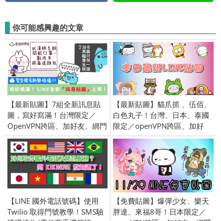
你可能感興趣的文章
【最新貼圖】7組全新訊息貼
【最新貼圖】貓爪抓 、伍佰、
圖，寫好寫滿！台灣限定／
白色丸子！台灣、日本、泰國
OpenVPN跨區、加好友、綁門
限定／openVPN跨區、加好
號／2020/3/30
友、綁門號／2018/03/22
【LINE 國外電話號碼】使用
【免費貼圖】爆彈少女、樂天
Twilio 取得門號教學！SMS驗
胖達、來福8哥！日本限定／