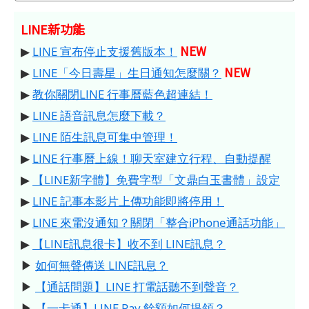
LINE新功能
NEW
▶
LINE 宣布停止支援舊版本！
NEW
▶
LINE「今日壽星」生日通知怎麼關？
▶
教你關閉LINE 行事曆藍色超連結！
▶
LINE 語音訊息怎麼下載？
▶
LINE 陌生訊息可集中管理！
▶
LINE 行事曆上線！聊天室建立行程、自動提醒
▶
【LINE新字體】免費字型「文鼎白玉書體」設定
▶
LINE 記事本影片上傳功能即將停用！
▶
LINE 來電沒通知？關閉「整合iPhone通話功能」
▶
【LINE訊息很卡】收不到 LINE訊息？
▶
如何無聲傳送 LINE訊息？
▶
【通話問題】LINE 打電話聽不到聲音？
▶
【一卡通】LINE Pay 餘額如何提領？