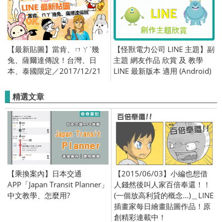
【最新貼圖】當肯、ㄇㄚˊ幾
【怪獸電力公司 LINE 主題】副
兔、薩爾達傳說！台灣、日
主題 網友作品 欣賞 及 教學
本、泰國限定／2017/12/21
LINE 最新版本 適用 (Android)
精選文章
【乘換案內】日本交通
【2015/06/03】小編也想借
APP「Japan Transit Planner」
人錢然後叫人家百倍奉還！！
中文教學、怎麼用?
(一個放高利貸的概念...)＿LINE
插畫家每日繪畫貼圖作品！原
創精彩連載中！