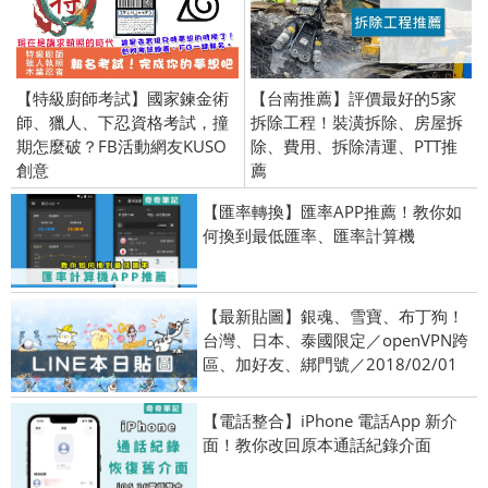
【特級廚師考試】國家鍊金術
【台南推薦】評價最好的5家
師、獵人、下忍資格考試，撞
拆除工程！裝潢拆除、房屋拆
期怎麼破？FB活動網友KUSO
除、費用、拆除清運、PTT推
創意
薦
【匯率轉換】匯率APP推薦！教你如
何換到最低匯率、匯率計算機
【最新貼圖】銀魂、雪寶、布丁狗！
台灣、日本、泰國限定／openVPN跨
區、加好友、綁門號／2018/02/01
【電話整合】iPhone 電話App 新介
面！教你改回原本通話紀錄介面