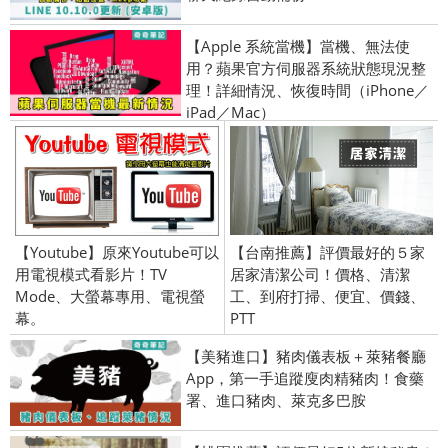
【Apple 系統當機】當機、無法使
用？蘋果官方伺服器系統狀態現況整
理！詳細情況、恢復時間（iPhone／
iPad／Mac）
【Youtube】原來Youtube可以
【台南推薦】評價最好的５家
用電視模式看影片！TV
居家清潔公司！價格、清潔
Mode、大螢幕專用、電視螢
工、到府打掃、便宜、價錢、
幕。
PTT
【美豬進口】豬肉儀表板＋萊豬餐廳
App，第一手追蹤廋肉精豬肉！食藥
署、進口豬肉、萊克多巴胺