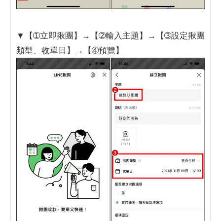
▼【➀立即揪團】→【➁輸入主題】→【➂設定揪團
類型、收單日】→【➃預覽】