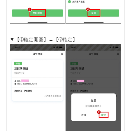
▼【➀確定開團】→【➁確定】