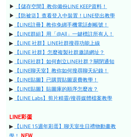
▶
【儲存空間】教你備份LINE KEEP資料！
▶
【防被盜】查看登入中裝置！LINE登出教學
▶
【LINE註冊】教你免綁手機電話創帳號！
▶
【LINE群組】用「@All」一鍵標註所有人！
▶
【LINE 社群】LINE社群搜尋功能上線
▶
【LINE 社群】怎麼複製社群邀請網址？
▶
【LINE社群】如何創立LINE社群？關閉通知
▶
【LINE聊天室】教你如何搜尋聊天紀錄！
▶
【LINE貼圖】已購買貼圖退費教學！
▶
【LINE貼圖】貼圖庫的順序怎麼改？
▶
【LINE Labs】剪片精靈/搜尋媒體檔案教學
LINE彩蛋
▶
【LINE 15週年彩蛋】聊天室生日禮物動畫教
NEW
學！