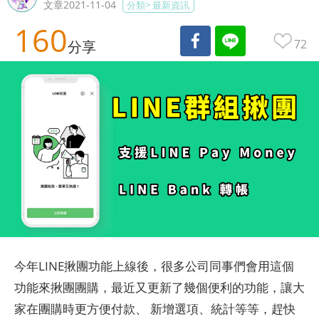
文章2021-11-04
分類>
最新資訊
160
72
分享
今年LINE揪團功能上線後，很多公司同事們會用這個
功能來揪團團購，最近又更新了幾個便利的功能，讓大
家在團購時更方便付款、 新增選項、統計等等，趕快