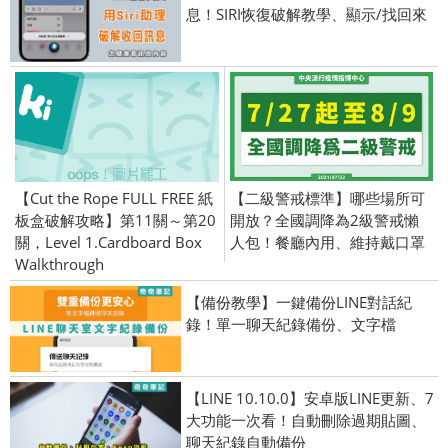
息！SIRI恢復破解教學、顯示/找回來
【Cut the Rope FULL FREE 紙
【二級警戒標準】哪些場所可
板盒破解攻略】第11關～第20
開放？全國調降為2級警戒懶
關，Level 1.Cardboard Box
人包！餐廳內用、維持戴口罩
Walkthrough
【備份教學】一鍵備份LINE對話紀
錄！單一聊天紀錄備份、文字檔
【LINE 10.10.0】安卓版LINE更新、7
大功能一次看！自動刪除過期貼圖、
聊天紀錄自動備份