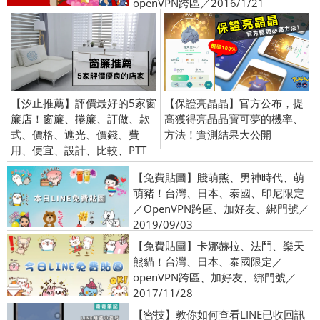
openVPN跨區／2016/1/21
【汐止推薦】評價最好的5家窗
【保證亮晶晶】官方公布，提
簾店！窗簾、捲簾、訂做、款
高獲得亮晶晶寶可夢的機率、
式、價格、遮光、價錢、費
方法！實測結果大公開
用、便宜、設計、比較、PTT
【免費貼圖】賤萌熊、男神時代、萌
萌豬！台灣、日本、泰國、印尼限定
／OpenVPN跨區、加好友、綁門號／
2019/09/03
【免費貼圖】卡娜赫拉、法鬥、樂天
熊貓！台灣、日本、泰國限定／
openVPN跨區、加好友、綁門號／
2017/11/28
【密技】教你如何查看LINE已收回訊