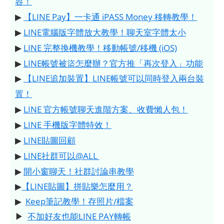
容！
▶
【LINE Pay】一卡通 iPASS Money 移轉教學！
▶
LINE電腦版字體放大教學！聊天室字體太小
▶
LINE 完整換機教學！移動帳號/移機 (iOS)
▶
LINE帳號被盜怎麼辦？官方推「再次登入」功能
▶
【LINE追加裝置】LINE帳號可以同時登入兩台裝
置！
▶
LINE 官方帳號聊天進階方案、收費懶人包！
▶
LINE 手機版字體特效！
▶
LINE貼圖回顧
▶
LINE社群可以@ALL
▶
開小窗聊天！社群討論串教學
▶
【LINE貼圖】拼貼樂怎麼用？
▶
Keep筆記教學！存照片/檔案
▶
不加好友也能LINE PAY轉帳