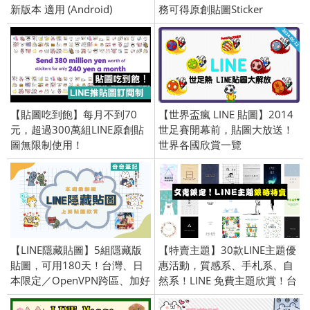
新版本 適用 (Android)
務可得原創貼圖Sticker
【貼圖吃到飽】每月不到70
【世界盃瘋 LINE 貼圖】2014
元，超過300萬組LINE原創貼
世足賽開幕前，貼圖大放送！
圖無限制使用！
世界各國欣賞一覽
【LINE隱藏貼圖】5組隱藏版
【特賣主題】30款LINE主題優
貼圖，可用180天！台灣、日
惠活動，質感系、手札系、自
本限定／OpenVPN跨區、加好
然系！LINE 免費主題欣賞！台
友、綁門號／2023/9/6
灣限定／OpenVPN 跨區／