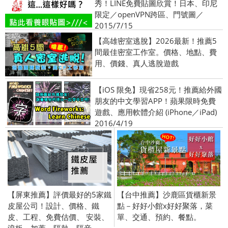
秀！LINE免費貼圖欣賞！日本、印尼
限定／openVPN跨區、門號圖／
2015/7/15
【高雄密室逃脫】2026最新！推薦5
間最佳密室工作室。價格、地點、費
用、價錢、真人逃脫遊戲
【iOS 限免】現省258元！推薦給外國
朋友的中文學習APP！蘋果限時免費
遊戲、應用軟體介紹 (iPhone／iPad)
2016/4/19
【屏東推薦】評價最好的5家鐵
【台中推薦】沙鹿區貨櫃新景
皮屋公司！設計、價格、鐵
點－好好小館x好好聚落，菜
皮、工程、免費估價、 安裝、
單、交通、預約、餐點。