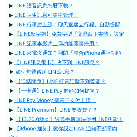
▶
LINE 語音訊息怎麼下載？
▶
LINE 陌生訊息可集中管理！
▶
LINE 行事曆上線！聊天室建立行程、自動提醒
▶
【LINE新字體】免費字型「文鼎白玉書體」設定
▶
LINE 記事本影片上傳功能即將停用！
▶
LINE 來電沒通知？關閉「整合iPhone通話功能」
▶
【LINE訊息很卡】收不到 LINE訊息？
▶
如何無聲傳送 LINE訊息？
▶
【通話問題】LINE 打電話聽不到聲音？
▶
【一卡通】LINE Pay 餘額如何提領？
▶
LINE Pay Money 新電子支付上線！
▶
【LINE Premium】LINE 要收費了？
▶
【13.20.0版本】過舊手機無法使用LINE功能！
▶
【iPhone 通知】教你設定LINE 通知不顯示內