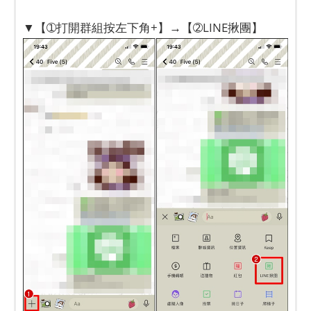
▼【➀打開群組按左下角+】→【➁LINE揪團】