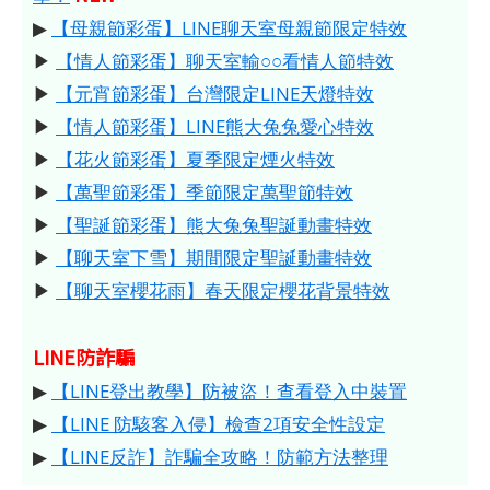
▶
【母親節彩蛋】LINE聊天室母親節限定特效
▶
【情人節彩蛋】聊天室輸○○看情人節特效
▶
【元宵節彩蛋】台灣限定LINE天燈特效
▶
【情人節彩蛋】LINE熊大兔兔愛心特效
▶
【花火節彩蛋】夏季限定煙火特效
▶
【萬聖節彩蛋】季節限定萬聖節特效
▶
【聖誕節彩蛋】熊大兔兔聖誕動畫特效
▶
【聊天室下雪】期間限定聖誕動畫特效
▶
【聊天室櫻花雨】春天限定櫻花背景特效
LINE防詐騙
▶
【LINE登出教學】防被盜！查看登入中裝置
▶
【LINE 防駭客入侵】檢查2項安全性設定
▶
【LINE反詐】詐騙全攻略！防範方法整理