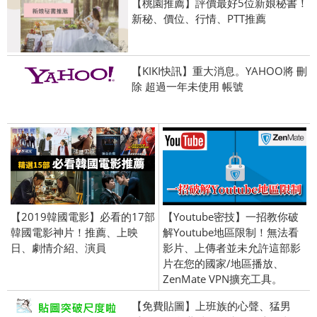
【桃園推薦】評價最好5位新娘秘書！
新秘、價位、行情、PTT推薦
【KIKI快訊】重大消息。YAHOO將 刪
除 超過一年未使用 帳號
【2019韓國電影】必看的17部
【Youtube密技】一招教你破
韓國電影神片！推薦、上映
解Youtube地區限制！無法看
日、劇情介紹、演員
影片、上傳者並未允許這部影
片在您的國家/地區播放、
ZenMate VPN擴充工具。
【免費貼圖】上班族的心聲、猛男