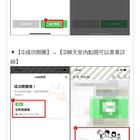
▼【➀成功開團】→【➁聊天室內點開可以查看詳
細】