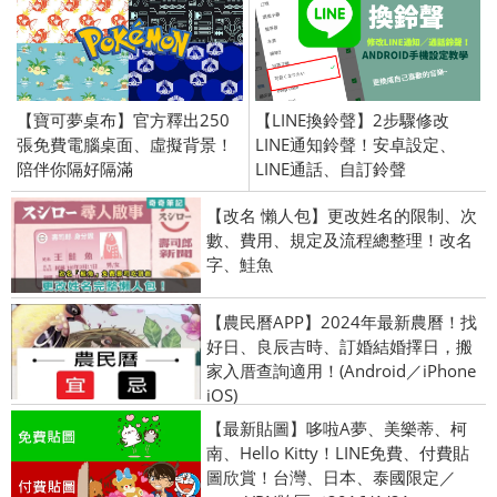
【寶可夢桌布】官方釋出250
【LINE換鈴聲】2步驟修改
張免費電腦桌面、虛擬背景！
LINE通知鈴聲！安卓設定、
陪伴你隔好隔滿
LINE通話、自訂鈴聲
【改名 懶人包】更改姓名的限制、次
數、費用、規定及流程總整理！改名
字、鮭魚
【農民曆APP】2024年最新農曆！找
好日、良辰吉時、訂婚結婚擇日，搬
家入厝查詢適用！(Android／iPhone
iOS)
【最新貼圖】哆啦A夢、美樂蒂、柯
南、Hello Kitty！LINE免費、付費貼
圖欣賞！台灣、日本、泰國限定／