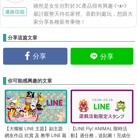
雖然是女生但對於3C產品很有興趣 ʕ•ᴥ•ʔ
連絡信箱
最討厭整天待在家裡、喜歡到處玩，想跟大
家分享各種新奇事物！
分享這篇文章
分享
分享
你可能感興趣的文章
【大嘴猴 LINE 主題】副主題
【LINE Fly! ANIMAL 限時活
網友作品 欣賞 及 教學 LINE 最
動】過任務，送貼圖！完成任