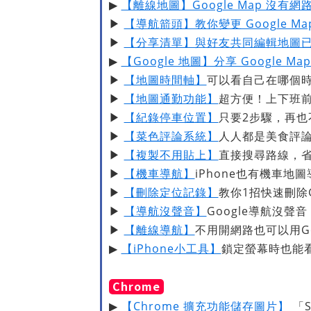
▶
【離線地圖】Google Map 沒有
▶
【導航箭頭】教你變更 Google M
▶
【分享清單】與好友共同編輯地圖
▶
【Google 地圖】分享 Google 
▶
【地圖時間軸】
可以看自己在哪個
▶
【地圖通勤功能】
超方便！上下班
▶
【紀錄停車位置】
只要2步驟，再也
▶
【菜色評論系統】
人人都是美食評
▶
【複製不用貼上】
直接搜尋路線，
▶
【機車導航】
iPhone也有機車地
▶
【刪除定位記錄】
教你1招快速刪除G
▶
【導航沒聲音】
Google導航沒聲
▶
【離線導航】
不用開網路也可以用Goo
▶
【iPhone小工具】
鎖定螢幕時也能看 
Chrome
▶
【Chrome 擴充功能儲存圖片】
「S