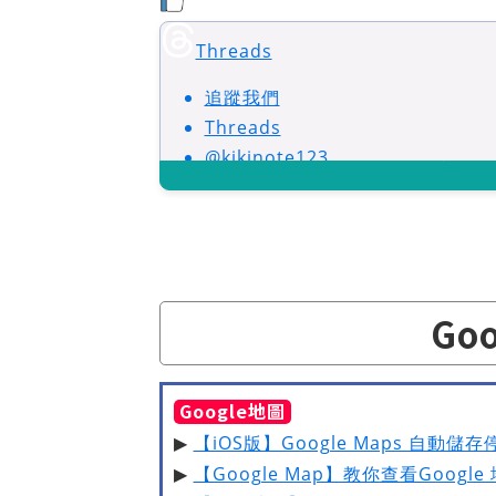
Threads
追蹤我們
Threads
@kikinote123
Go
Google地圖
▶
【iOS版】Google Maps 自動儲
▶
【Google Map】教你查看Googl