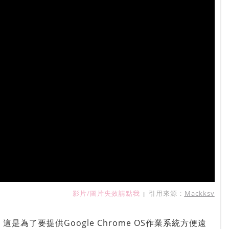
影片/圖片失效請點我
引用來源：
Mackksv
|
，這是為了要提供Google Chrome OS作業系統方便遠