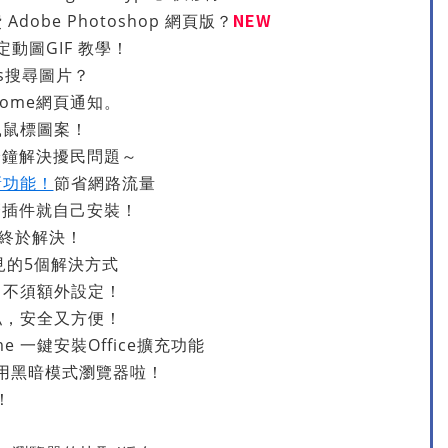
NEW
dobe Photoshop 網頁版？
動圖GIF 教學！
ns搜尋圖片？
rome網頁通知。
鼠鼠標圖案！
分鐘解決擾民問題～
載新功能！
節省網路流量
麼插件就自己安裝！
終於解決！
不見的5個解決方式
，不須額外設定！
私，安全又方便！
ome 一鍵安裝Office擴充功能
以使用黑暗模式瀏覽器啦！
！