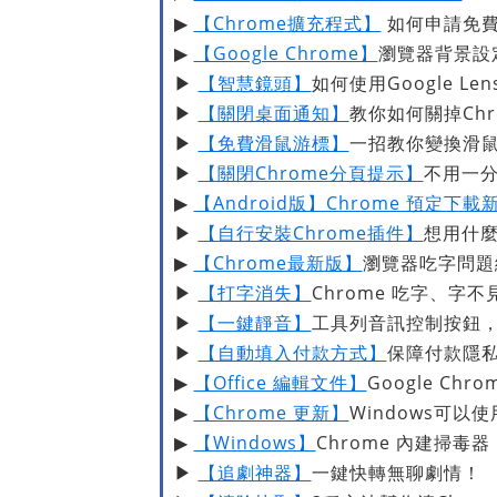
▶
【Chrome擴充程式】
如何申請免費 A
▶
【Google Chrome】
瀏覽器背景設定
▶
【智慧鏡頭】
如何使用Google Le
▶
【關閉桌面通知】
教你如何關掉Ch
▶
【免費滑鼠游標】
一招教你變換滑
▶
【關閉Chrome分頁提示】
不用一
▶
【Android版】Chrome 預定下
▶
【自行安裝Chrome插件】
想用什
▶
【Chrome最新版】
瀏覽器吃字問題
▶
【打字消失】
Chrome 吃字、字
▶
【一鍵靜音】
工具列音訊控制按鈕
▶
【自動填入付款方式】
保障付款隱
▶
【Office 編輯文件】
Google Chr
▶
【Chrome 更新】
Windows可
▶
【Windows】
Chrome 內建掃毒器
▶
【追劇神器】
一鍵快轉無聊劇情！