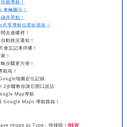
網路也能導航！
ap 車輛圖示！
已儲存景點！
Maps共享導航位置給朋友！
時間去過哪裡！
前自動路況通知！
不會忘記車停哪！
論家！
省略步驟更方便！
圖導航啦！
oogle地圖定位記錄
音！2步驟教你讓它開口說話
gle Map導航
Google Maps 導航路線！
NEW
ave image as Type」快移除！