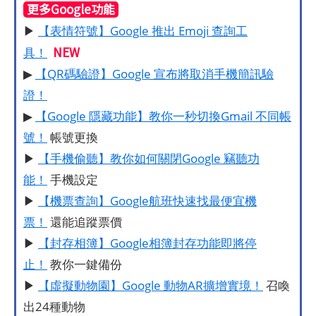
更多Google功能
▶
【表情符號】Google 推出 Emoji 查詢工
NEW
具！
▶
【QR碼驗證】Google 宣布將取消手機簡訊驗
證！
▶
【Google 隱藏功能】教你一秒切換Gmail 不同帳
號！
帳號更換
▶
【手機偷聽】教你如何關閉Google 竊聽功
能！
手機設定
▶
【機票查詢】Google航班快速找最便宜機
票！
還能追蹤票價
▶
【封存相簿】Google相簿封存功能即將停
止！
教你一鍵備份
▶
【虛擬動物園】Google 動物AR擴增實境！
召喚
出24種動物