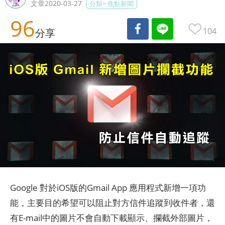
文章2020-03-27
分類>
焦點新聞
96
104
分享
Google 對於iOS版的Gmail App 應用程式新增一項功
能，主要目的希望可以阻止對方信件追蹤到收件者，還
有E-mail中的圖片不會自動下載顯示、攔截外部圖片，