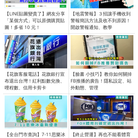
【LINE貼圖變貴了】網友分享
【地震警報】３招讓手機收到
「某個方式」可以原價購買貼
警報簡訊方法及收不到原因！
圖！多省 10 元！
開啟警報通知、教學
【花旗客服電話】花旗銀行宣
【臉書 小技巧】教你如何關掉
布退出台灣！紅利點數兌換、
FB推播的廣告！隱私設定、站
哩程數、信用卡剪卡
外動態、管理
【全台門市查詢】7-11思樂冰
【終止營運】再也不能看體育