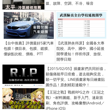
媒、故障、空調、不冷、噪音
【台中推薦】評價最好5家汽車
【武漢肺炎停課】全國各大專
包膜！價目表、包膜、鍍膜、
院校、高中、國中、國小延後
優缺點比較、價格、PTT
開學通知！停班停課、放假、
開學日期
【2015/02/05】插畫家們共同祈禱，
願傷痛能早日痊癒，逝去能夠安息，
願一切平安。LINE插畫家每日繪畫貼
圖作品！原創精彩連載中！
【王冠之戰】戰棋RPG之作《王冠之
戰》~材料圖鑑、新手入門、速刷首
刷、角色評價、攻略彙整(Android／
iPhone iOS)