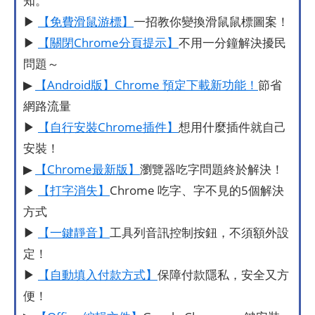
知。
▶
【免費滑鼠游標】
一招教你變換滑鼠鼠標圖案！
▶
【關閉Chrome分頁提示】
不用一分鐘解決擾民
問題～
▶
【Android版】Chrome 預定下載新功能！
節省
網路流量
▶
【自行安裝Chrome插件】
想用什麼插件就自己
安裝！
▶
【Chrome最新版】
瀏覽器吃字問題終於解決！
▶
【打字消失】
Chrome 吃字、字不見的5個解決
方式
▶
【一鍵靜音】
工具列音訊控制按鈕，不須額外設
定！
▶
【自動填入付款方式】
保障付款隱私，安全又方
便！