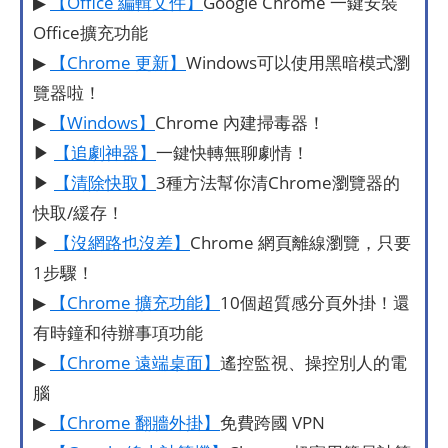
▶
【Office 編輯文件】
Google Chrome 一鍵安裝
Office擴充功能
▶
【Chrome 更新】
Windows可以使用黑暗模式瀏
覽器啦！
▶
【Windows】
Chrome 內建掃毒器！
▶
【追劇神器】
一鍵快轉無聊劇情！
▶
【清除快取】
3種方法幫你清Chrome瀏覽器的
快取/緩存！
▶
【沒網路也沒差】
Chrome 網頁離線瀏覽，只要
1步驟！
▶
【Chrome 擴充功能】
10個超質感分頁外掛！還
有時鐘和待辦事項功能
▶
【Chrome 遠端桌面】
遙控監視、操控別人的電
腦
▶
【Chrome 翻牆外掛】
免費跨國 VPN