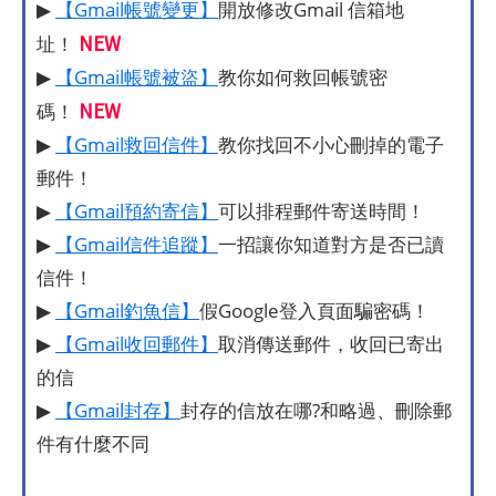
▶
【Gmail帳號變更】
開放修改Gmail 信箱地
NEW
址！
▶
【Gmail帳號被盜】
教你如何救回帳號密
NEW
碼！
▶
【Gmail救回信件】
教你找回不小心刪掉的電子
郵件！
▶
【Gmail預約寄信】
可以排程郵件寄送時間！
▶
【Gmail信件追蹤】
一招讓你知道對方是否已讀
信件！
▶
【Gmail釣魚信】
假Google登入頁面騙密碼！
▶
【Gmail收回郵件】
取消傳送郵件，收回已寄出
的信
▶
【Gmail封存】
封存的信放在哪?和略過、刪除郵
件有什麼不同