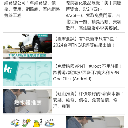
網路線公司！牽網路線、價
際美容化妝品展覽！美甲美睫
格、費用、網路線、室內網路
博覽會、9/21(四) ~
拉線工程
9/25(一)、索取免費門票、台
北世貿一館、抽獎活動、美容
造型、高雄巨蛋冬季美容展。
【撞擊測試】有3款新車只有3星！
2024台灣TNCAP評等結果出爐！
【免費跨國VPN】 免root 不用註冊 !
跨香港/新加坡/西班牙/義大利 VPN
One Click (Android)
【龜山推薦】評價最好的5家熱水器！
安裝、維修、價格、免費估價、修
理、種類