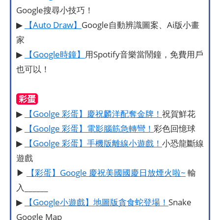
Google搜尋小技巧！
▶
【Auto Draw】
Google自動辨識圖案、Ai版小畫
家
▶
【Google時鐘】
用Spotify音樂當鬧鐘，免費用戶
也可以！
彩蛋
▶
【Goolge 彩蛋】慶祝麟洋配奪金牌！
祝賀鮮花
▶
【Goolge 彩蛋】電影腦筋急轉彎！
彩色回憶球
▶
【Goolge 彩蛋】手機版離線小遊戲！
小恐龍斷線
遊戲
▶
【彩蛋】Google 慶祝美國國慶日放煙火啦~
輸
入______
▶
【Google小遊戲】地圖版貪食蛇登場！
Snake
Google Map