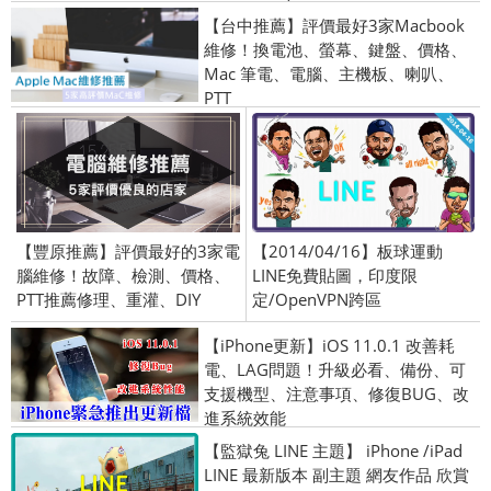
【台中推薦】評價最好3家Macbook
維修！換電池、螢幕、鍵盤、價格、
Mac 筆電、電腦、主機板、喇叭、
PTT
【豐原推薦】評價最好的3家電
【2014/04/16】板球運動
腦維修！故障、檢測、價格、
LINE免費貼圖，印度限
PTT推薦修理、重灌、DIY
定/OpenVPN跨區
【iPhone更新】iOS 11.0.1 改善耗
電、LAG問題！升級必看、備份、可
支援機型、注意事項、修復BUG、改
進系統效能
【監獄兔 LINE 主題】 iPhone /iPad
LINE 最新版本 副主題 網友作品 欣賞