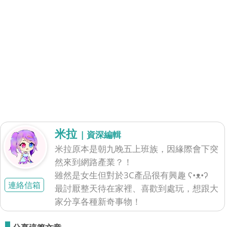
米拉
| 資深編輯
米拉原本是朝九晚五上班族，因緣際會下突
然來到網路產業？！
雖然是女生但對於3C產品很有興趣 ʕ•ᴥ•ʔ
連絡信箱
最討厭整天待在家裡、喜歡到處玩，想跟大
家分享各種新奇事物！