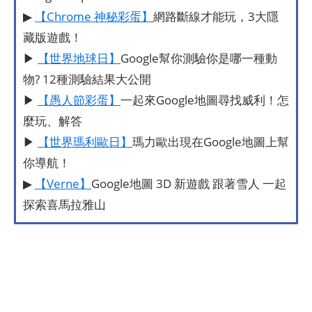
▶
【Chrome 神秘彩蛋】
網路斷線才能玩，3大隱
藏版遊戲！
▶
【世界地球日】
Google幫你測驗你是哪一種動
物? 12種測驗結果大公開
▶
【愚人節彩蛋】
一起來Google地圖尋找威利！怎
麼玩、解答
▶
【世界瑪利歐日】
瑪力歐出現在Google地圖上幫
你導航！
▶
【Verne】
Google地圖 3D 新遊戲 跟著雪人 一起
探索喜馬拉雅山