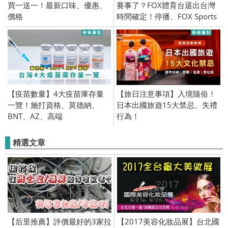
買一送一！最新口味、優惠、
賽事了？FOX體育台退出台灣
價格
時間確定！停播、FOX Sports
【疫苗數量】4大疫苗庫存量
【旅日注意事項】入境隨俗！
一覽！施打資格、莫德納、
日本出國旅遊15大禁忌、失禮
BNT、AZ、高端
行為！
精選文章
【后里推薦】評價最好的3家拉
【2017美容化妝品展】台北國