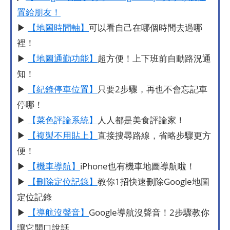
置給朋友！
▶
【地圖時間軸】
可以看自己在哪個時間去過哪
裡！
▶
【地圖通勤功能】
超方便！上下班前自動路況通
知！
▶
【紀錄停車位置】
只要2步驟，再也不會忘記車
停哪！
▶
【菜色評論系統】
人人都是美食評論家！
▶
【複製不用貼上】
直接搜尋路線，省略步驟更方
便！
▶
【機車導航】
iPhone也有機車地圖導航啦！
▶
【刪除定位記錄】
教你1招快速刪除Google地圖
定位記錄
▶
【導航沒聲音】
Google導航沒聲音！2步驟教你
讓它開口說話