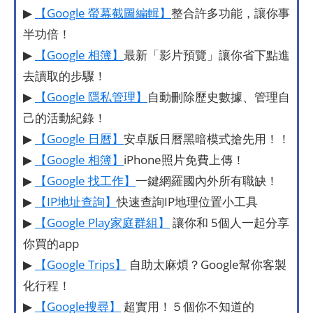
▶
【Google 螢幕截圖編輯】
整合許多功能，讓你事
半功倍！
▶
【Google 相簿】
最新「影片預覽」讓你省下點進
去讀取的步驟！
▶
【Google 隱私管理】
自動刪除歷史數據、管理自
己的活動紀錄！
▶
【Google 日曆】
安卓版日曆黑暗模式搶先用！！
▶
【Google 相簿】
iPhone照片免費上傳！
▶
【Google 找工作】
一鍵網羅國內外所有職缺！
▶
【IP地址查詢】
快速查詢IP地理位置小工具
▶
【Google Play家庭群組】
讓你和 5個人一起分享
你買的app
▶
【Google Trips】
自助太麻煩？Google幫你客製
化行程！
▶
【Google搜尋】
超實用！５個你不知道的