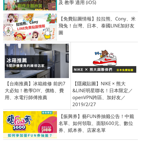
及 教學 適用 (iOS)
【免費貼圖情報】拉拉熊、Cony、米
飛兔！台灣、日本、泰國LINE加好友
圖
【台南推薦】冰箱維修 前的7
【隱藏貼圖】NIKE × 熊大
大必知！教學DIY、價格、費
&LINE明星聯名！日本限定／
用、水電行師傅推薦
openVPN跨區、加好友／
2019/2/27
【振興券】藝FUN券抽籤公告！中籤
名單、如何領取、面額600元、數位
券、紙本券、店家名單