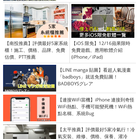
【南投推薦】評價最好5家系統
【iOS 限免】12/16蘋果限時
櫃！施工、價格、品牌、免費
免費遊戲、應用軟體介紹
估價、PTT推薦
(iPhone／iPad)
【LINE manga 貼圖】看超人氣漫畫
「badboys」就送免費貼圖！
BADBOYSグレア
【連接WiFi當機】iPhone 連接到奇怪
WiFi熱點、手機可能變死機！WiFi熱
點名稱、系統Bug
【太平推薦】評價最好5家冷氣行！冷
氣安裝、維修、價格、保養、灌冷