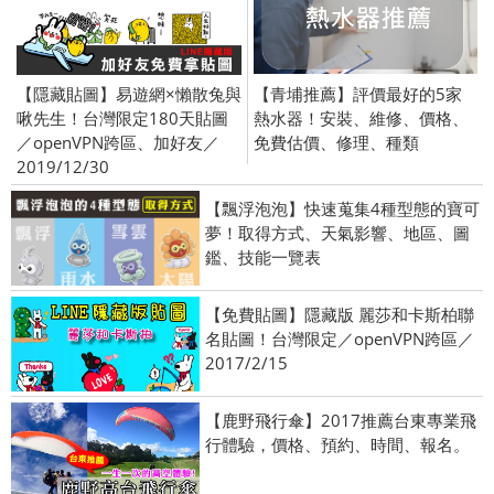
【隱藏貼圖】易遊網×懶散兔與
【青埔推薦】評價最好的5家
啾先生！台灣限定180天貼圖
熱水器！安裝、維修、價格、
／openVPN跨區、加好友／
免費估價、修理、種類
2019/12/30
【飄浮泡泡】快速蒐集4種型態的寶可
夢！取得方式、天氣影響、地區、圖
鑑、技能一覽表
【免費貼圖】隱藏版 麗莎和卡斯柏聯
名貼圖！台灣限定／openVPN跨區／
2017/2/15
【鹿野飛行傘】2017推薦台東專業飛
行體驗，價格、預約、時間、報名。