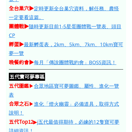
全台巢穴▶
定時更新全台巢穴資料，解任務、農怪
一定要看這篇。
團體戰▶
隨時更新目前1-5星蛋團體戰一覽表、頭目
CP
孵蛋▶
最新孵蛋表，2km、5km、7km、10km寶可
夢一覽
晚餐約會▶
每月「傳說團體戰約會」BOSS資訊！
五代寶可夢專區
五代圖鑑
▶
合眾地區寶可夢圖鑑、屬性、進化一覽
表
合眾之石
▶
進化「燈火幽靈」必備道具，取得方式
說明！
五代Top12
▶
j五代最值得期待，必練的12隻寶可夢
詳細資訊！