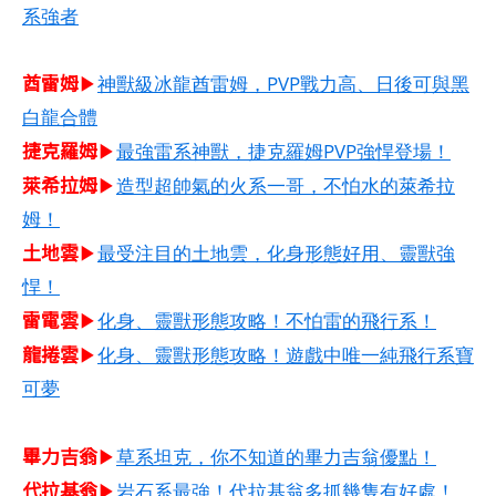
系強者
酋雷姆​
▶
神獸級冰龍酋雷姆，PVP戰力高、日後可與黑
白龍合體
捷克羅姆​
▶
最強雷系神獸，捷克羅姆PVP強悍登場！
萊希拉姆​
▶
造型超帥氣的火系一哥，不怕水的萊希拉
姆！
土地雲
▶
最受注目的土地雲，化身形態好用、靈獸強
悍！
雷電雲
▶
化身、靈獸形態攻略！不怕雷的飛行系！
龍捲雲
▶
化身、靈獸形態攻略！遊戲中唯一純飛行系寶
可夢
畢力吉翁
▶
草系坦克，你不知道的畢力吉翁優點！
代拉基翁
▶
岩石系最強！代拉基翁多抓幾隻有好處！