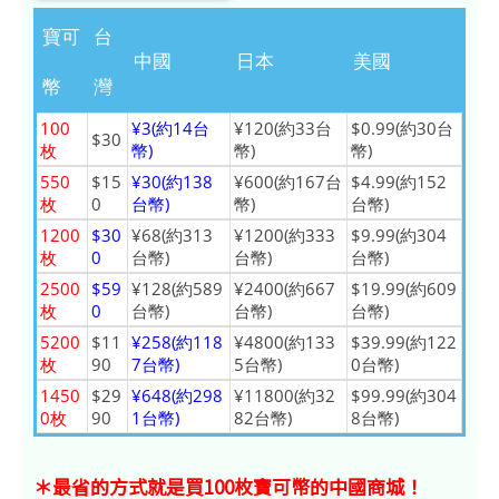
寶可
台
中國
日本
美國
幣
灣
100
¥3(約14台
¥120(約33台
$0.99(約30台
$30
枚
幣)
幣)
幣)
550
$15
¥30(約138
¥600(約167台
$4.99(約152
枚
0
台幣)
幣)
台幣)
1200
$30
¥68(約313
¥1200(約333
$9.99(約304
枚
0
台幣)
台幣)
台幣)
2500
$59
¥128(約589
¥2400(約667
$19.99(約609
枚
0
台幣)
台幣)
台幣)
5200
$11
¥258(約118
¥4800(約133
$39.99(約122
枚
90
7台幣)
5台幣)
0台幣)
1450
$29
¥648(約298
¥11800(約32
$99.99(約304
0枚
90
1台幣)
82台幣)
8台幣)
＊最省的方式就是買100枚寶可幣的中國商城！