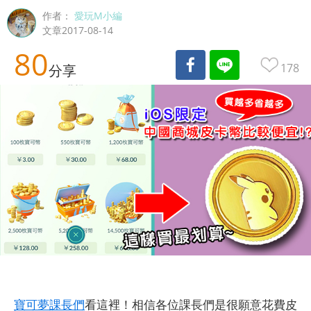
作者：
愛玩M小編
文章2017-08-14
80
178
分享
寶可夢課長們
看這裡！相信各位課長們是很願意花費皮