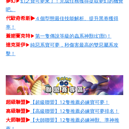
夢幻
▶
幻之寶可夢來了！完成任務獲得捉取夢幻的機會
吧。
代歐奇希斯▶
４個型態最佳技能解析、提升黑券獲得
率！
蓋諾賽克特
▶
第一隻傳說等級的蟲系神獸(幻獸)！
達克萊伊
▶
純惡系寶可夢，秒傷害最高的雙惡屬系攻
擊！
超級聯盟▶
【超級聯盟】12隻推薦必練寶可夢！
高級聯盟▶
【高級聯盟】12隻推薦必練寶可夢排名！
大師聯盟▶
【大師聯盟】12隻推薦必練神獸、準神推
薦！