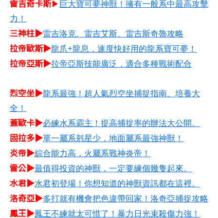
雷吉奇卡斯
▶
巨大寶可夢神獸！擁有一般系中最高攻擊
力！
三神柱▶
雷吉洛克、雷吉艾斯、雷吉斯奇魯攻略
拉帝歐斯▶
龍爪+龍息，速度快好用的龍系寶可夢！
拉帝亞斯▶
拉帝亞斯技能廣泛，適合多種戰術配合
烈空坐▶
龍系最強！超人氣烈空坐捕捉指南、培養大
全！
蓋歐卡▶
必練水系霸主！提高捕捉率的辦法大公開。
固拉多▶
單一屬系剋星少，地面屬系最強神獸！
炎帝▶
綜合能力高，火屬系戰神炎帝！
雷公▶
最值得投資的神獸，一定要練個幾隻起來。
水君▶
水君初登場！你想知道的神獸資訊都在這裡。
洛奇亞▶
多打就有機會把色違帶回家！洛奇亞捕捉攻略
鳳王▶
鳳王不練就太可惜了！暴力日光束殺傷力強！