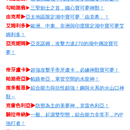
勾帕路翁
▶
三聖劍士之首，鐵心寶可夢神獸！
由克希▶
亞太地區限定湖中寶可夢「由克希」！
艾姆利多▶
歐洲、中東、非洲與印度限定湖中寶可夢艾
姆利多！
亞克諾姆▶
亞克諾姆，攻擊力達270的湖中傳說寶可
夢！
帝牙盧卡▶
超強攻擊手帝牙盧卡，必練神獸寶可夢！
帕路奇亞▶
帕路奇亞，掌管空間的水龍神！
席多藍恩▶
綜合能力與抗性頗強！鋼與火系的火山口神
獸～
克雷色利亞▶
防禦為主的美夢神，克雷色利亞！
騎拉帝納▶
一般、起源雙型態，綜合能力非常不，PVP
強打者！