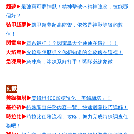
超夢
▶
最強寶可夢神獸！精神擊破vs精神強念，技能哪
個好？
裝甲超夢▶
凱甲超夢超高防禦，依然是神獸等級的數
值！
閃電鳥▶
電系最強！？閃電鳥大全通通在這裡！！
火焰鳥▶
火焰鳥怎麼抓？你想知道的全攻略在這裡！
急凍鳥▶
急凍鳥，冰凍系好打手！藍隊必練象徵
幻獸
美錄梅塔▶
美錄坦400顆糖進化「美錄梅塔」！
基拉祈▶
特殊調查任務內容一覽、快速過關技巧詳解！
時拉比▶
時拉比任務流程、攻略，努力完成特殊調查任
務吧！