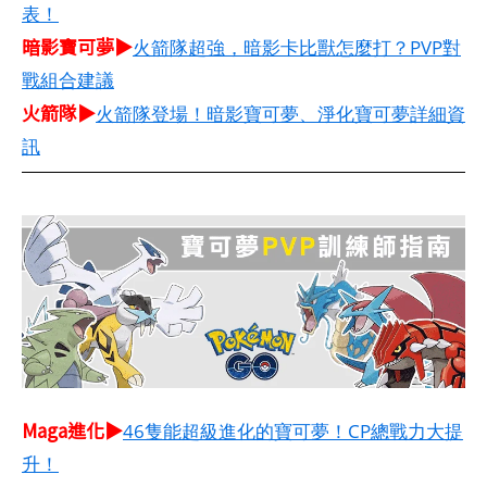
表！
暗影寶可夢▶
火箭隊超強，暗影卡比獸怎麼打？PVP對
戰組合建議
火箭隊▶
火箭隊登場！暗影寶可夢、淨化寶可夢詳細資
訊
Maga進化▶
46隻能超級進化的寶可夢！CP總戰力大提
升！