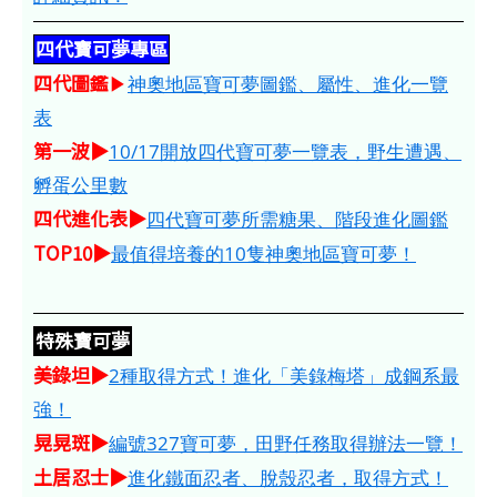
四代寶可夢專區
四代圖鑑
▶
神奧地區寶可夢圖鑑、屬性、進化一覽
表
第一波▶
10/17開放四代寶可夢一覽表，野生遭遇、
孵蛋公里數
四代進化表▶
四代寶可夢所需糖果、階段進化圖鑑
TOP10▶
最值得培養的10隻神奧地區寶可夢！
特殊寶可夢
美錄坦▶
2種取得方式！進化「美錄梅塔」成鋼系最
強！
晃晃斑▶
編號327寶可夢，田野任務取得辦法一覽！
土居忍士▶
進化鐵面忍者、脫殼忍者，取得方式！