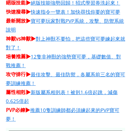
絕版技能▶
絕版技能強勢回歸！招式學習券洗起來！
快速搜尋▶
快速指令一覽表！加快尋找你要的寶可夢
最新開放▶
寶可夢玩家對戰PVP系統，攻擊、防禦系統
說明
神獸vs神獸▶
對上神獸不要怕，把這些寶可夢練起來就
對了！
培養推薦▶
12隻非神獸的強勢寶可夢，基礎數值、對
戰推薦！
攻守排行▶
最佳攻擊、最佳防禦，各屬系前三名的寶可
夢訓練推薦！
屬性相剋▶
新版屬系相剋表！被剋1.6倍起跳，減傷
0.625倍起
PVP必練▶
推薦10隻訓練師都必須練起來的PVP寶可
夢！