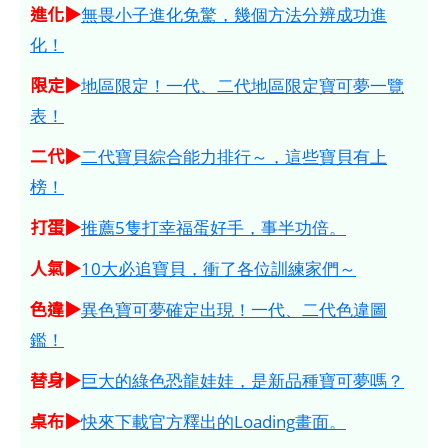
進化▶
無畏小子進化免驚，幾個方法分辨成功進
化！
限定▶
地區限定！一代、二代地區限定寶可夢一覽
表！
二代▶
二代寶貝綜合能力排行～，這些寶貝有上
榜！
打蛋▶
推薦5隻打幸福蛋好手，事半功倍。
人氣▶
10大必追寶貝，衝了各位訓練家們～
色違▶
異色寶可夢確定出現！一代、二代色違圖
鑑！
替身▶
巨大的綠色恐龍娃娃，是新品種寶可夢嗎？
桌布▶
快來下載官方釋出的Loading畫面。