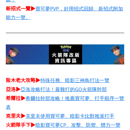
新招式一覽▶
寶可夢PVP，好用招式回歸、新招式附加
能力一覽。
阪木老大攻略▶
特殊任務、暗影三神鳥打法一覽
亞洛▶
亞洛攻略打法！最難打的GO火箭隊幹部
希爾拉▶
希爾拉幹部攻略！推薦寶可夢、打手順序一覽
表
克里夫▶
克里夫使用寶可夢、暗影卡比獸推派打手
火箭隊手下▶
暗影寶可夢CP、攻擊、防禦、體力一覽