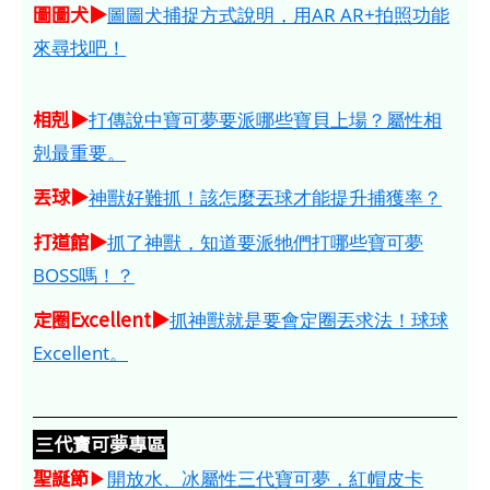
圖圖犬▶
圖圖犬捕捉方式說明，用AR AR+拍照功能
來尋找吧！
相剋▶
打傳說中寶可夢要派哪些寶貝上場？屬性相
剋最重要。
丟球▶
神獸好難抓！該怎麼丟球才能提升捕獲率？
打道館▶
抓了神獸，知道要派牠們打哪些寶可夢
BOSS嗎！？
定圈Excellent▶
抓神獸就是要會定圈丟求法！球球
Excellent。
三代寶可夢專區
聖誕節
▶
開放水、冰屬性三代寶可夢，紅帽皮卡