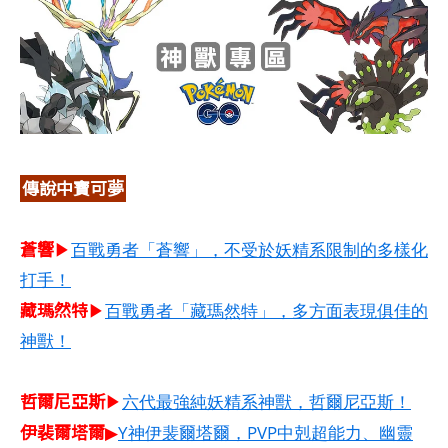
傳說中寶可夢
蒼響
▶
百戰勇者「蒼響」，不受於妖精系限制的多樣化
打手！
藏瑪然特
▶
百戰勇者「藏瑪然特」，多方面表現俱佳的
神獸！
哲爾尼亞斯​
▶
六代最強純妖精系神獸，哲爾尼亞斯！
伊裴爾塔爾
▶
Y神伊裴爾塔爾，PVP中剋超能力、幽靈