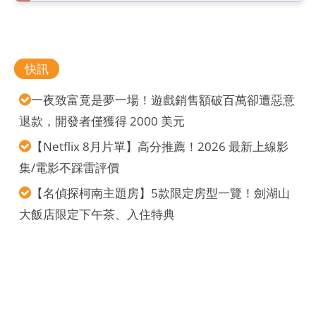
快訊
一夜致富竟是夢一場！遊戲銷售額破百萬卻遭惡意
退款，開發者僅獲得 2000 美元
【Netflix 8月片單】高分推薦！2026 最新上線影
集/電影不踩雷評價
【名偵探柯南主題房】5款限定房型一覽！劍湖山
大飯店限定下午茶、入住特典