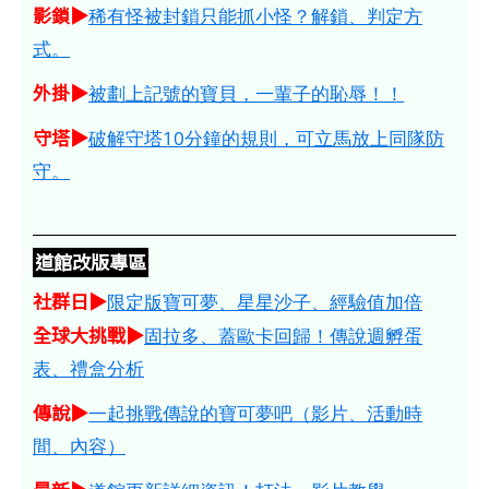
影鎖▶
稀有怪被封鎖只能抓小怪？解鎖、判定方
式。
外掛▶
被劃上記號的寶貝，一輩子的恥辱！！
守塔▶
破解守塔10分鐘的規則，可立馬放上同隊防
守。
道館改版專區
社群日▶
限定版寶可夢、星星沙子、經驗值加倍
全球大挑戰▶
固拉多、蓋歐卡回歸！傳說週孵蛋
表、禮盒分析
傳說▶
一起挑戰傳說的寶可夢吧（影片、活動時
間、內容）