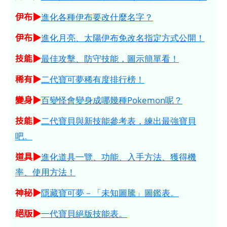
伊布▶
進化各種伊布要改什麼名字？
伊布▶
進化月亮、太陽伊布免改名指定方式公開！
技能▶
最佳攻擊、防守技能，圖示簡單看！
稀有▶
二代寶可夢稀有度排行榜！
變身▶
百變怪會變身成哪幾種Pokemon呢？
技能▶
二代寶貝與新技能參考表，練出最強寶貝
吧。
道具▶
進化道具一覽、功能、入手方法、獲得機
率、使用方法！
神秘▶
隱藏寶可夢－「未知圖騰」圖鑑表。
絕版▶
一代寶貝絕版技能表。