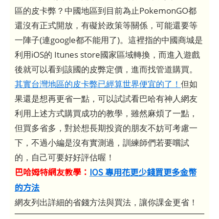
區的皮卡弊？中國地區到目前為止PokemonGO都
還沒有正式開放，有礙於政策等關係，可能還要等
一陣子(連google都不能用了)。這裡指的中國商城是
利用iOS的 Itunes store國家區域轉換，而進入遊戲
後就可以看到該國的皮弊定價，進而找管道購買。
其實台灣地區的皮卡弊已經算世界便宜的了！
但如
果還是想再更省一點，可以試試看巴哈有神人網友
利用上述方式購買成功的教學，雖然麻煩了一點，
但買多省多，對於想長期投資的朋友不妨可考慮一
下，不過小編是沒有實測過，訓練師們若要嚐試
的，自己可要好好評估喔！
巴哈姆特網友教學：
IOS 專用花更少錢買更多金幣
的方法
網友列出詳細的省錢方法與買法，讓你課金更省！