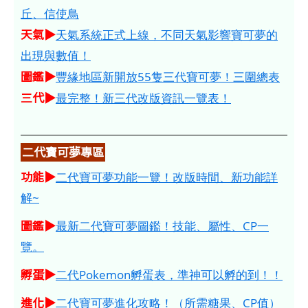
丘、信使鳥
天氣▶
天氣系統正式上線，不同天氣影響寶可夢的
出現與數值！
圖鑑▶
豐緣地區新開放55隻三代寶可夢！三圍總表
三代▶
最完整！新三代改版資訊一覽表！
二代寶可夢專區
功能▶
二代寶可夢功能一覽！改版時間、新功能詳
解~
圖鑑▶
最新二代寶可夢圖鑑！技能、屬性、CP一
覽。
孵蛋▶
二代Pokemon孵蛋表，準神可以孵的到！！
進化▶
二代寶可夢進化攻略！（所需糖果、CP值）