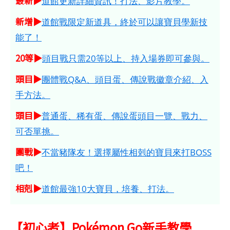
最新▶
道館更新詳細資訊！打法、影片教學。
新增▶
道館戰限定新道具，終於可以讓寶貝學新技
能了！
20等▶
頭目戰只需20等以上、持入場券即可參與。
頭目▶
團體戰Q&A、頭目蛋、傳說戰徽章介紹、入
手方法。
頭目▶
普通蛋、稀有蛋、傳說蛋頭目一覽、戰力、
可否單挑。
團戰▶
不當豬隊友！選擇屬性相剋的寶貝來打BOSS
吧！
相剋▶
道館最強10大寶貝，培養、打法。
【初心者】Pokémon Go新手教學