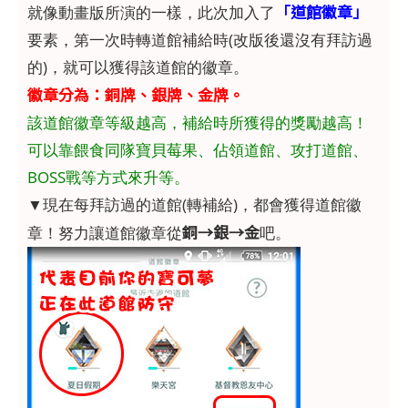
「道館徽章」
就像動畫版所演的一樣，此次加入了
要素，第一次時轉道館補給時(改版後還沒有拜訪過
的)，就可以獲得該道館的徽章。
徽章分為：銅牌、銀牌、金牌。
該道館徽章等級越高，補給時所獲得的獎勵越高！
可以靠餵食同隊寶貝莓果、佔領道館、攻打道館、
BOSS戰等方式來升等。
▼現在每拜訪過的道館(轉補給)，都會獲得道館徽
銅→銀→金
章！努力讓道館徽章從
吧。