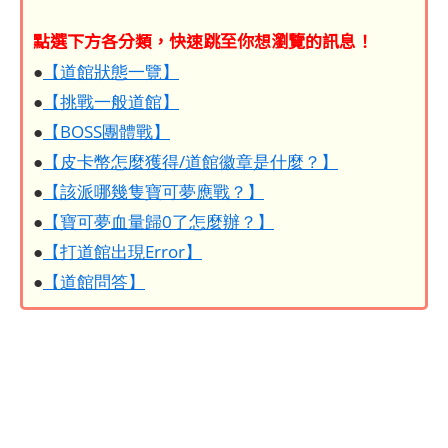
點選下方各分類，快速跳至你想瀏覽的訊息！
●
【道館狀態一覽】
●
【挑戰一般道館】
●
【BOSS團體戰】
●
【皮卡幣怎麼獲得/道館徽章是什麼？】
●
【該派哪幾隻寶可夢應戰？】
●
【寶可夢血量歸0了怎麼辦？】
●
【打道館出現Error】
●
【道館問答】