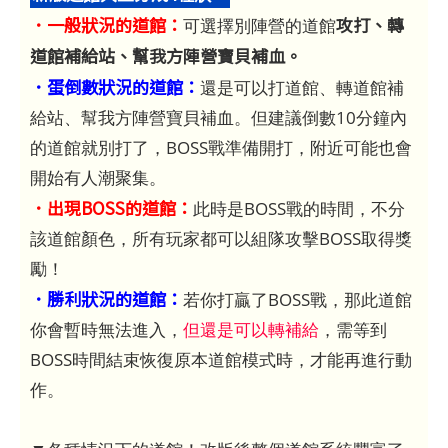
．一般狀況的道館：
攻打、轉
可選擇別陣營的道館
道館補給站、幫我方陣營寶貝補血。
．蛋倒數狀況的道館：
還是可以打道館、轉道館補
給站、幫我方陣營寶貝補血。但建議倒數10分鐘內
的道館就別打了，BOSS戰準備開打，附近可能也會
開始有人潮聚集。
．出現BOSS的道館：
此時是BOSS戰的時間，不分
該道館顏色，所有玩家都可以組隊攻擊BOSS取得獎
勵！
．勝利狀況的道館：
若你打贏了BOSS戰，那此道館
你會暫時無法進入，
但還是可以轉補給
，需等到
BOSS時間結束恢復原本道館模式時，才能再進行動
作。