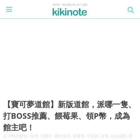
【寶可夢道館】新版道館，派哪一隻、
打BOSS推薦、餵莓果、領P幣，成為
館主吧！
皮卡幣怎麼領 , 金幣, 怎麼打, 屬性相剋, 派哪隻, 守道館, 攻擊, 技能搭配, 防