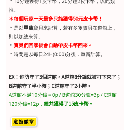
＊10分鐘獲得1皮卡幣，20分鐘2皮卡幣，以此類
推。
＊每個玩家一天最多只能獲得50元皮卡幣！
單隻
＊是以
寶貝來記算，若有多隻寶貝在道館上，
則以加總來算。
寶貝們回家後會自動帶皮卡幣回來。
＊
＊時間是以每日24H(0:00)分後，重新計算。
EX：你防守了3個道館，A道館8分鐘就被打下來了；
B道館守了半小時；C道館守了2小時。
A道館不滿10分鐘＝0p / B道館30分鐘=3p / C道館
總共獲得了15皮卡幣。
120分鐘=12p，
道館徽章