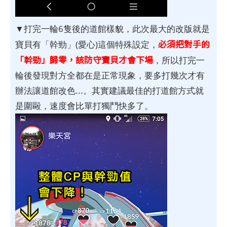
▼打完一輪6隻後的道館樣貌，此次最大的改版就是
必須把對手的
寶貝有「幹勁」(愛心)這個特殊設定，
「幹勁」歸零，該防守寶貝才會下場
，所以打完一
輪後發現對方全都在是正常現象，要多打幾次才有
辦法讓道館改色...。其實建議最佳的打道館方式就
是圍毆，速度會比單打獨鬥快多了。