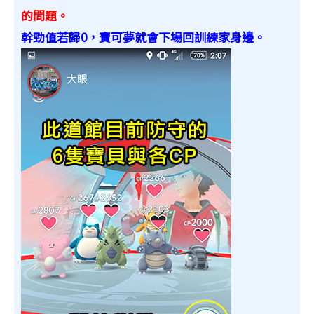
的問題。
幹勁值若歸0，寶可夢就會下場回訓練家身邊。