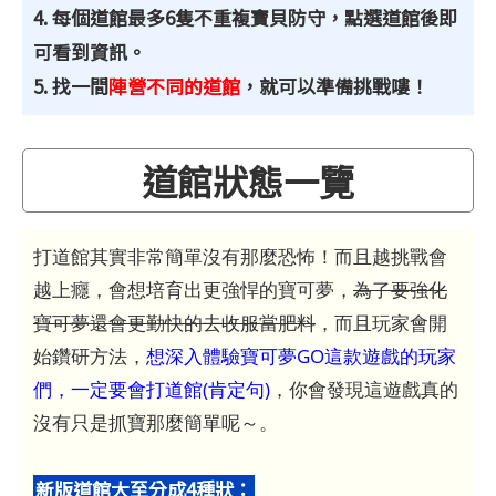
4. 每個道館最多6隻不重複寶貝防守，點選道館後即
可看到資訊。
5. 找一間
陣營不同的道館
，就可以準備挑戰嘍！
道館狀態一覽
打道館其實非常簡單沒有那麼恐怖！而且越挑戰會
越上癮，會想培育出更強悍的寶可夢，
為了要強化
寶可夢還會更勤快的去收服當肥料
，而且玩家會開
始鑽研方法，
想深入體驗寶可夢GO這款遊戲的玩家
們，一定要會打道館(肯定句)
，你會發現這遊戲真的
沒有只是抓寶那麼簡單呢～。
新版道館大至分成4種狀：