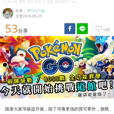
守, 皮卡幣, 獎勵, 陣營, 道具, 幸福蛋, 道館徽章 ,error
作者：
愛玩M小編
文章2016-08-23
53
108
分享
隨著大家等級提升後，除了培養更強的寶可夢外，挑戰