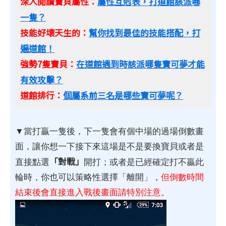
深入閱讀寶貝屬性：
屬性互剋表，打道館該派哪
一隻？
技能好壞天生的：
幫你找到最佳的技能搭配，打
遍道館！
強勢7隻寶貝：
在道館遇到時該派哪隻寶可夢才能
有效攻擊？
道館排行：
個屬系前三名是哪些寶可夢呢？
▼當打贏一隻後，下一隻會有個中場的過場倒數畫
面，讓你想一下接下來這場是不是要換寶貝或者是
「對戰」
直接點選
開打；或者是已經確定打不贏此
輪時，你也可以策略性選擇「離開」，
但倒數時間
結束後會直接進入戰後畫面請特別注意。