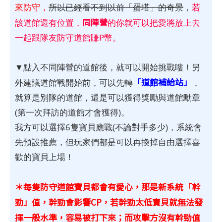
來防守，
所以已經看不到以前「蛋塔」的奇景
，
若
同陣營
該道館還有位置，
的你就可以把愛將放上去
一起跟隊友防守道館賺P幣。
▼點入不同陣營的道館後，就可以開始挑戰嘍！另
「道館補給站」
外建議道館戰開始前，可以先轉
，
就算是別隊的道館，還是可以獲得獎勵與道館勳章
(第一次拜訪的道館才會獲得)。
我方可以選擇6隻寶貝應戰(不論對手多少)，系統會
先預設推薦，但玩家們都是可以再換掉自由選擇喜
歡的寶貝上場！
＊每隻防守道館寶貝都會有愛心，那是新系統「幹
勁」值，幹勁會影響CP，若幹勁太低寶貝就無法發
揮一般水準，容易被打下來；而攻擊方沒有幹勁值