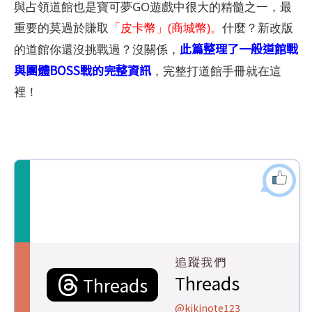
與占領道館也是寶可夢GO遊戲中很大的精髓之一，最
重要的莫過於賺取
「皮卡幣」(商城幣)。
什麼？新改版
此篇整理了一般道館戰
的道館你還沒挑戰過？沒關係，
與團體BOSS戰的完整資訊
，完整打道館手冊就在這
裡！
追蹤我們
Threads
Threads
@kikinote123