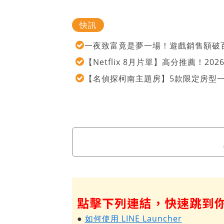
快訊
一夜致富竟是夢一場！遊戲銷售額破百
【Netflix 8月片單】高分推薦！2
【名偵探柯南主題房】5款限定房型
點擊下列連結，快速跳到
●
如何使用 LINE Launcher