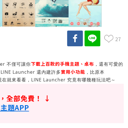
27
下載上百款的手機主題、桌布
her 不僅可讓你
，還有可愛的
實用小功能
INE Launcher 還內建許多
，比原本
在就來看看，LINE Launcher 究竟有哪幾種玩法吧～
紙，全部免費！ ↓
手機主題APP