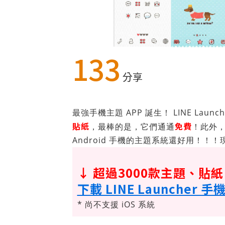
133
分享
最強手機主題 APP 誕生！ LINE Launc
貼紙
免費
，最棒的是，它們通通
！此外，L
Android 手機的主題系統還好用！！！現
↓ 超過3000款主題、貼
下載 LINE Launcher 
* 尚不支援 iOS 系統